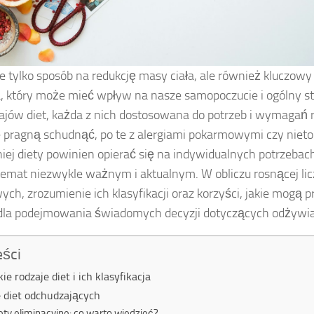
ie tylko sposób na redukcję masy ciała, ale również kluczo
a, który może mieć wpływ na nasze samopoczucie i ogólny sta
zajów diet, każda z nich dostosowana do potrzeb i wymagań 
e pragną schudnąć, po te z alergiami pokarmowymi czy niet
iej diety powinien opierać się na indywidualnych potrzebac
temat niezwykle ważnym i aktualnym. W obliczu rosnącej lic
ch, zrozumienie ich klasyfikacji oraz korzyści, jakie mogą pr
dla podejmowania świadomych decyzji dotyczących odżywia
eści
ie rodzaje diet i ich klasyfikacja
 diet odchudzających
ety eliminacyjne: co warto wiedzieć?