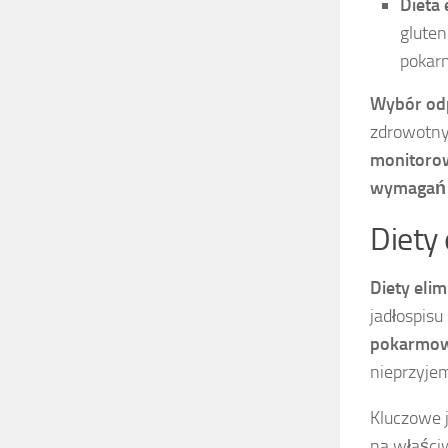
Dieta 
gluten
pokar
Wybór odp
zdrowotny
monitorow
wymagań o
Diety 
Diety elim
jadłospisu
pokarmo
nieprzyje
Kluczowe j
na właści