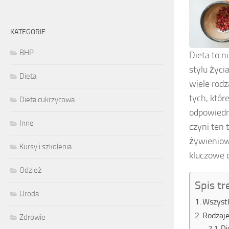
KATEGORIE
BHP
Dieta to n
stylu życi
Dieta
wiele rod
tych, któr
Dieta cukrzycowa
odpowiedn
Inne
czyni ten 
żywieniowy
Kursy i szkolenia
kluczowe 
Odzież
Spis tr
Uroda
Wszystk
Rodzaje
Zdrowie
Di