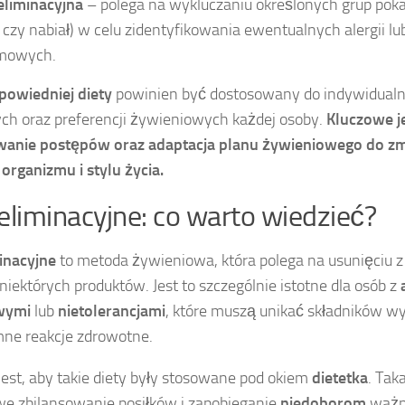
eliminacyjna
– polega na wykluczaniu określonych grup pok
 czy nabiał) w celu zidentyfikowania ewentualnych alergii lub
mowych.
owiedniej diety
powinien być dostosowany do indywidualn
ch oraz preferencji żywieniowych każdej osoby.
Kluczowe j
anie postępów oraz adaptacja planu żywieniowego do zmi
rganizmu i stylu życia.
eliminacyjne: co warto wiedzieć?
inacyjne
to metoda żywieniowa, która polega na usunięciu 
 niektórych produktów. Jest to szczególnie istotne dla osób z
wymi
lub
nietolerancjami
, które muszą unikać składników w
mne reakcje zdrowotne.
est, aby takie diety były stosowane pod okiem
dietetka
. Tak
we zbilansowanie posiłków i zapobieganie
niedoborom
ważn