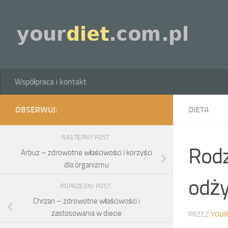
Skip to content
Współpraca i kontakt
OBSERWUJ:
DIETA
NASTĘPNY POST
Rodz
Arbuz – zdrowotne właściwości i korzyści
dla organizmu
odży
POPRZEDNI POST
Chrzan – zdrowotne właściwości i
zastosowania w diecie
PRZEZ
YOUR