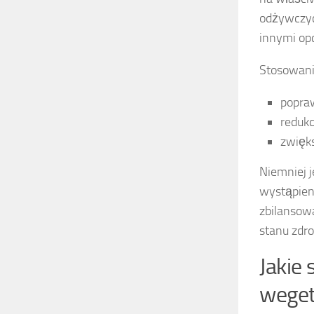
odżywczyc
innymi opc
Stosowanie
popra
redukc
zwięk
Niemniej j
wystąpie
zbilansow
stanu zdro
Jakie 
weget