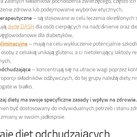
a żadnych składników pochodzenia zwierzęcego, często ich 
szenie zdrowia lub podejmowanie wyborów etycznych,
terapeutyczne
– są stosowane w celu leczenia określonych 
ują
dietę DASH
dla osób cierpiących na nadciśnienie oraz di
węglowodanowe dla diabetyków,
eliminacyjne
– mają na celu wykluczenie potencjalnie szko
osoby z celiakią unikają glutenu, a ci nietolerujący laktozy 
nych,
 odchudzające
– koncentrują się na utracie wagi poprzez kont
roporcji składników odżywczych, do tej grupy należą diety 
ogate w białko.
zaj diety ma swoje specyficzne zasady i wpływ na zdrowie.
inien być dostosowany do indywidualnych potrzeb i stanu zd
 zmiany w swoim jadłospisie.
aje diet odchudzających