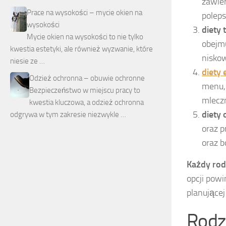
zawier
Prace na wysokości – mycie okien na
polep
wysokości
diety 
Mycie okien na wysokości to nie tylko
obejm
kwestia estetyki, ale również wyzwanie, które
nisko
niesie ze …
diety 
Odzież ochronna – obuwie ochronne
menu, 
Bezpieczeństwo w miejscu pracy to
mlecz
kwestia kluczowa, a odzież ochronna
diety
odgrywa w tym zakresie niezwykle …
oraz p
oraz b
Każdy rod
opcji pow
planującej
Rodz