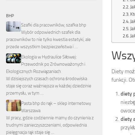
Ja
Kt
BHP
Ja
Szafki dla pracowników, szafka bhp
Ja
Wybór odpowiednich szafek dla
Ja
pracowników to nie tylko kwestia estetyki, ale
przede wszystkim bezpieczeństwa i …
Wszys
Ekologia w Hydraulice Siłowej:
Przewodnik po Zrównoważonych i
Diety możn
Ekologicznych Rozwiązaniach
W dzisiejszych czasach ochrona środowiska
funkcji. O
staje się coraz ważniejsza w każdej dziedzinie
przemysłu, w tym …
diety
niezb
Pasta bhp do rąk – sklep internetowy
owoce,
Warszawa
W pracy, gdzie codziennie mamy do czynienia z
diety
trudnymi zanieczyszczeniami, odpowiednia
przyk
pielęgnacja rąk staje się …