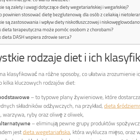
kie są zalety i uwagi dotyczące diety wegetariańskiej i wegańskiej?
o powinien stosować dietę bezglutenową: dla osób z celiakią i nietolera
kie są zastosowania i wpływ diety niskotłuszczowej i niskowęglowodan
k dieta terapeutyczna może pomóc osobom z chorobami?
k dieta DASH wspiera zdrowie serca?
tkie rodzaje diet i ich klasyfi
a klasyfikować na różne sposoby, co ułatwia zrozumienie ic
to kilka kluczowych rodzajów diet:
 podstawowe
– to typowe plany żywieniowe, które dostarcz
ędnych składników odżywczych, na przykład,
dieta śródzie
 warzywa, ryby oraz oliwę z oliwek,
 alternatywne
– eliminują pewne grupy produktów spożywcz
ładem jest
dieta wegetariańska
, która wyklucza mięso, oraz 