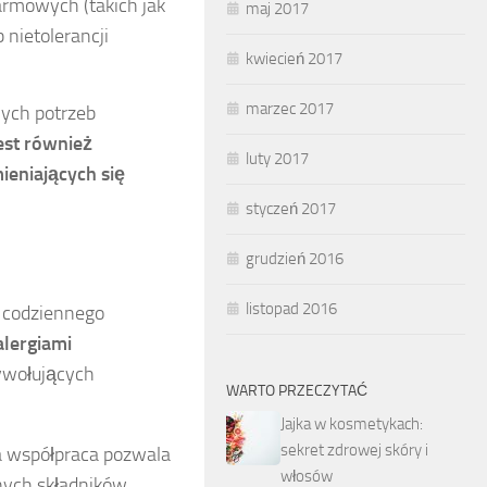
armowych (takich jak
maj 2017
 nietolerancji
kwiecień 2017
marzec 2017
ych potrzeb
est również
luty 2017
eniających się
styczeń 2017
grudzień 2016
listopad 2016
z codziennego
alergiami
ywołujących
WARTO PRZECZYTAĆ
Jajka w kosmetykach:
sekret zdrowej skóry i
a współpraca pozwala
włosów
ych składników