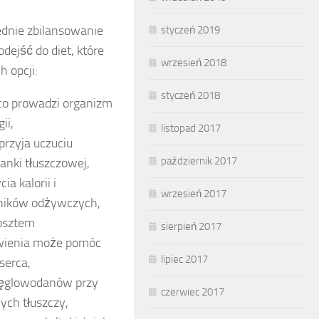
ednie zbilansowanie
styczeń 2019
dejść do diet, które
wrzesień 2018
h opcji:
styczeń 2018
co prowadzi organizm
ii,
listopad 2017
sprzyja uczuciu
październik 2017
anki tłuszczowej,
a kalorii i
wrzesień 2017
dników odżywczych,
kosztem
sierpień 2017
ywienia może pomóc
lipiec 2017
serca,
węglowodanów przy
czerwiec 2017
ych tłuszczy,