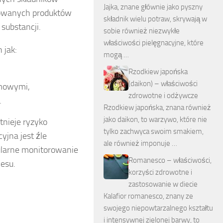
Jajka, znane głównie jako pyszny
nowanych produktów
składnik wielu potraw, skrywają w
substancji.
sobie również niezwykłe
właściwości pielęgnacyjne, które
 jak:
mogą …
Rzodkiew japońska
(daikon) – właściwości
rmowymi,
zdrowotne i odżywcze
.
Rzodkiew japońska, znana również
jako daikon, to warzywo, które nie
tnieje ryzyko
tylko zachwyca swoim smakiem,
cyjna jest źle
ale również imponuje …
ularne monitorowanie
Romanesco – właściwości,
esu.
korzyści zdrowotne i
zastosowanie w diecie
Kalafior romanesco, znany ze
swojego niepowtarzalnego kształtu
i intensywnej zielonej barwy, to