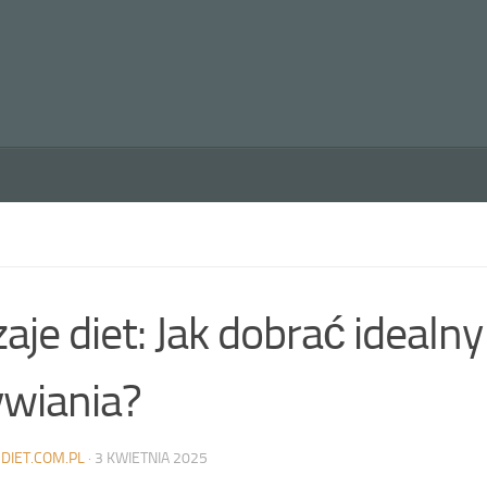
aje diet: Jak dobrać idealn
wiania?
DIET.COM.PL
·
3 KWIETNIA 2025