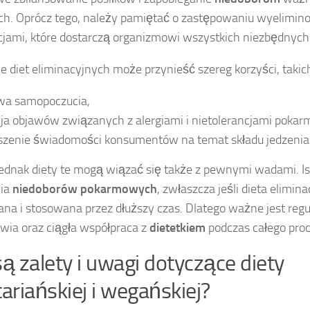
h. Oprócz tego, należy pamiętać o zastępowaniu wyelimi
jami, które dostarczą organizmowi wszystkich niezbędnych 
 diet eliminacyjnych może przynieść szereg korzyści, takich
wa samopoczucia,
ja objawów związanych z alergiami i nietolerancjami poka
szenie świadomości konsumentów na temat składu jedzenia
ednak diety te mogą wiązać się także z pewnymi wadami. Is
nia
niedoborów pokarmowych
, zwłaszcza jeśli dieta elimina
ana i stosowana przez dłuższy czas. Dlatego ważne jest reg
wia oraz ciągła współpraca z
dietetkiem
podczas całego proc
są zalety i uwagi dotyczące diety
ariańskiej i wegańskiej?