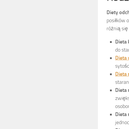
Diety odc
posiłków o
różnią się
Dieta
do sta
Dieta
sytośc
Dieta
stara
Dieta
zwięk
osobom
Dieta
jednoc