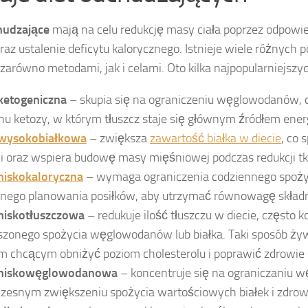
hudzające
mają na celu redukcję masy ciała poprzez odpowi
raz ustalenie deficytu kalorycznego. Istnieje wiele różnych po
 zarówno metodami, jak i celami. Oto kilka najpopularniejszyc
 ketogeniczna
– skupia się na ograniczeniu węglowodanów, 
nu ketozy, w którym tłuszcz staje się głównym źródłem energ
 wysokobiałkowa
– zwiększa
zawartość białka w diecie
, co 
i oraz wspiera budowę masy mięśniowej podczas redukcji tk
 niskokaloryczna
– wymaga ograniczenia codziennego spożyci
nnego planowania posiłków, aby utrzymać równowagę skła
 niskotłuszczowa
– redukuje ilość tłuszczu w diecie, często 
szonego spożycia węglowodanów lub białka. Taki sposób ż
 chcącym obniżyć poziom cholesterolu i poprawić zdrowie 
 niskowęglowodanowa
– koncentruje się na ograniczaniu 
zesnym zwiększeniu spożycia wartościowych białek i zdrow