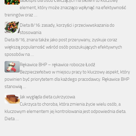
Jadłospis dla osób ćwiczących na siłowni to kluczowy
element, który może znacząco wpłynąć na efektywność
treningów oraz …
Dieta 8/16: zasady, korzyści i przeciwwskazania do
stosowania
Dieta 8/16, znana także jako post przerywany, zyskuje coraz
większą popularność wśród osób poszukujących efektywnych
sposobów na …
Rękawice BHP – rękawice robocze Łodź
Bezpieczeństwo w miejscu pracy to kluczowy aspekt, który
powinien być priorytetem dla każdego pracodawcy. Rękawice BHP
stanowią …
Jak wygląda dieta cukrzycowa
Cukrzyca to choroba, która zmienia życie wielu osób, a
kluczowym elementem jej kontrolowania jest odpowiednia dieta.
Dieta …