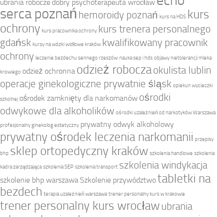
echo
ubrania robocze
dobry psychoterapeuta wrocław
serca poznań
kurs
hemoroidy poznań
kurs na HDS
ochrony
kurs trenera personalnego
kurs pracownika ochrony
gdańsk
kwalifikowany pracownik
kursy na wózki widłowe kraków
ochrony
leczenie bezdechu sennego rzeszów
nauka sep i hds
objawy nietolerancji mleka
odzież robocza
okulista lublin
odzież ochronna
krowiego
operacje ginekologiczne prywatnie śląsk
opiekun wycieczki
ośrodki
ośrodek zamknięty dla narkomanów
szkolnej
odwykowe dla alkoholików
ośrodki uzależnień od narkotyków Warszawa
prywatny odwyk alkoholowy
profesjonalny ginekolog estetyczny
prywatny ośrodek leczenia narkomanii
przepisy
sklep ortopedyczny kraków
bhp
szkolenia handlowe
szkolenia
szkolenia windykacja
kadra zarządzająca
szkolenia SEP
szkolenia transport
tabletki na
szkolenie bhp warszawa
Szkolenie przywództwo
bezdech
terapia uzależnień warszawa
trener personalny kurs w krakowie
trener personalny kurs wrocław
ubrania