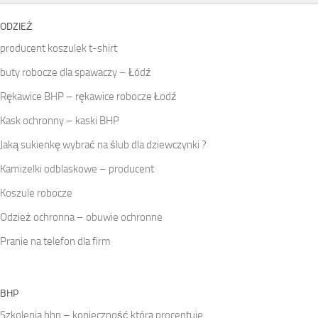
ODZIEŻ
producent koszulek t-shirt
buty robocze dla spawaczy – Łódź
Rękawice BHP – rękawice robocze Łodź
Kask ochronny – kaski BHP
Jaką sukienkę wybrać na ślub dla dziewczynki ?
Kamizelki odblaskowe – producent
Koszule robocze
Odzież ochronna – obuwie ochronne
Pranie na telefon dla firm
BHP
Szkolenia bhp – konieczność która procentuje