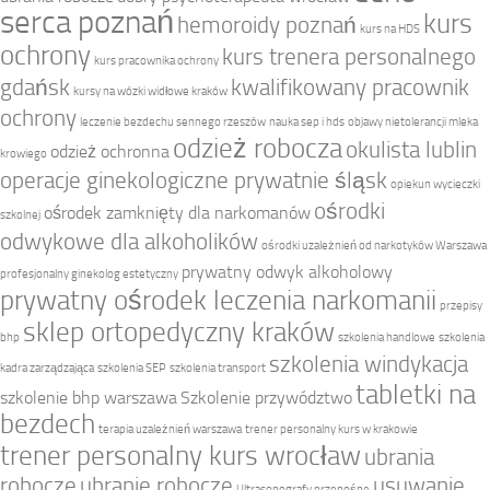
serca poznań
kurs
hemoroidy poznań
kurs na HDS
ochrony
kurs trenera personalnego
kurs pracownika ochrony
gdańsk
kwalifikowany pracownik
kursy na wózki widłowe kraków
ochrony
leczenie bezdechu sennego rzeszów
nauka sep i hds
objawy nietolerancji mleka
odzież robocza
okulista lublin
odzież ochronna
krowiego
operacje ginekologiczne prywatnie śląsk
opiekun wycieczki
ośrodki
ośrodek zamknięty dla narkomanów
szkolnej
odwykowe dla alkoholików
ośrodki uzależnień od narkotyków Warszawa
prywatny odwyk alkoholowy
profesjonalny ginekolog estetyczny
prywatny ośrodek leczenia narkomanii
przepisy
sklep ortopedyczny kraków
bhp
szkolenia handlowe
szkolenia
szkolenia windykacja
kadra zarządzająca
szkolenia SEP
szkolenia transport
tabletki na
szkolenie bhp warszawa
Szkolenie przywództwo
bezdech
terapia uzależnień warszawa
trener personalny kurs w krakowie
trener personalny kurs wrocław
ubrania
robocze
ubranie robocze
usuwanie
Ultrasonografy przenośne