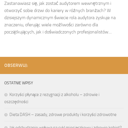
Zastanawiasz się, jak zostać audytorem wewnętrznym i
otworzyć sobie drzwi do kariery w różnych branżach? W
dzisiejszym dynamicznym świecie rola audytora zyskuje na
znaczeniu, oferując wiele możliwości zarówno dla
początkujących, jak i doświadczonych profesjonalistów....
OBSERWUJ:
OSTATNIE WPISY
Korzyści płynące z rezygnacji z alkoholu – zdrowie i
oszczędności
Dieta DASH – zasady, zdrowe produkty i korzyści zdrowotne
Jak odchudzanie wpływa na cykl miesiączkowy i zdrowie kobiet?