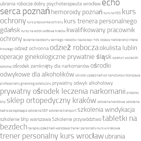
echo
ubrania robocze
dobry psychoterapeuta wrocław
serca poznań
kurs
hemoroidy poznań
kurs na HDS
ochrony
kurs trenera personalnego
kurs pracownika ochrony
gdańsk
kwalifikowany pracownik
kursy na wózki widłowe kraków
ochrony
leczenie bezdechu sennego rzeszów
nauka sep i hds
objawy nietolerancji mleka
odzież robocza
okulista lublin
odzież ochronna
krowiego
operacje ginekologiczne prywatnie śląsk
opiekun wycieczki
ośrodki
ośrodek zamknięty dla narkomanów
szkolnej
odwykowe dla alkoholików
ośrodki uzależnień od narkotyków Warszawa
prywatny odwyk alkoholowy
profesjonalny ginekolog estetyczny
prywatny ośrodek leczenia narkomanii
przepisy
sklep ortopedyczny kraków
bhp
szkolenia handlowe
szkolenia
szkolenia windykacja
kadra zarządzająca
szkolenia SEP
szkolenia transport
tabletki na
szkolenie bhp warszawa
Szkolenie przywództwo
bezdech
terapia uzależnień warszawa
trener personalny kurs w krakowie
trener personalny kurs wrocław
ubrania