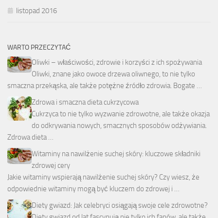
listopad 2016
WARTO PRZECZYTAĆ
Oliwki – właściwości, zdrowie i korzyści z ich spożywania
Oliwki, znane jako owoce drzewa oliwnego, to nie tylko
smaczna przekąska, ale także potężne źródło zdrowia. Bogate …
Zdrowa i smaczna dieta cukrzycowa
Cukrzyca to nie tylko wyzwanie zdrowotne, ale także okazja
do odkrywania nowych, smacznych sposobów odżywiania.
Zdrowa dieta …
Witaminy na nawilżenie suchej skóry: kluczowe składniki
zdrowej cery
Jakie witaminy wspierają nawilżenie suchej skóry? Czy wiesz, że
odpowiednie witaminy mogą być kluczem do zdrowej i …
Diety gwiazd: Jak celebryci osiągają swoje cele zdrowotne?
Diety gwiazd od lat fascynują nie tylko ich fanów, ale także