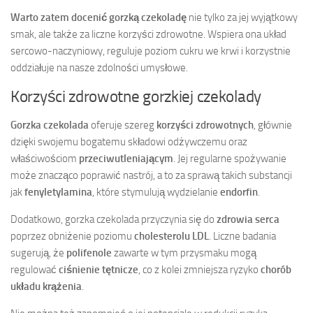
Warto zatem docenić gorzką czekoladę
nie tylko za jej wyjątkowy
smak, ale także za liczne korzyści zdrowotne. Wspiera ona układ
sercowo-naczyniowy, reguluje poziom cukru we krwi i korzystnie
oddziałuje na nasze zdolności umysłowe.
Korzyści zdrowotne gorzkiej czekolady
Gorzka czekolada
oferuje szereg
korzyści zdrowotnych
, głównie
dzięki swojemu bogatemu składowi odżywczemu oraz
właściwościom
przeciwutleniającym
. Jej regularne spożywanie
może znacząco poprawić nastrój, a to za sprawą takich substancji
jak
fenyletylamina
, które stymulują wydzielanie
endorfin
.
Dodatkowo, gorzka czekolada przyczynia się do
zdrowia serca
poprzez obniżenie poziomu
cholesterolu LDL
. Liczne badania
sugerują, że
polifenole
zawarte w tym przysmaku mogą
regulować
ciśnienie tętnicze
, co z kolei zmniejsza ryzyko
chorób
układu krążenia
.