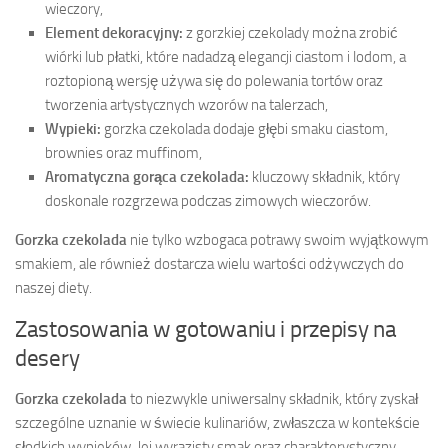
wieczory,
Element dekoracyjny:
z gorzkiej czekolady można zrobić
wiórki lub płatki, które nadadzą elegancji ciastom i lodom, a
roztopioną wersję używa się do polewania tortów oraz
tworzenia artystycznych wzorów na talerzach,
Wypieki:
gorzka czekolada dodaje głębi smaku ciastom,
brownies oraz muffinom,
Aromatyczna gorąca czekolada:
kluczowy składnik, który
doskonale rozgrzewa podczas zimowych wieczorów.
Gorzka czekolada
nie tylko wzbogaca potrawy swoim wyjątkowym
smakiem, ale również dostarcza wielu wartości odżywczych do
naszej diety.
Zastosowania w gotowaniu i przepisy na
desery
Gorzka czekolada
to niezwykle uniwersalny składnik, który zyskał
szczególne uznanie w świecie kulinariów, zwłaszcza w kontekście
słodkich wypieków. Jej wyrazisty smak oraz charakterystyczny