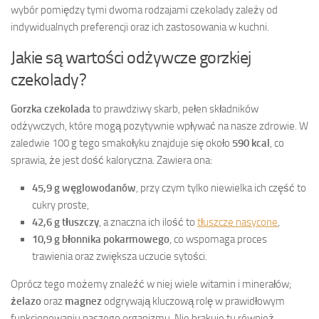
wybór pomiędzy tymi dwoma rodzajami czekolady zależy od
indywidualnych preferencji oraz ich zastosowania w kuchni.
Jakie są wartości odżywcze gorzkiej
czekolady?
Gorzka czekolada
to prawdziwy skarb, pełen składników
odżywczych, które mogą pozytywnie wpływać na nasze zdrowie. W
zaledwie 100 g tego smakołyku znajduje się około
590 kcal
, co
sprawia, że jest dość kaloryczna. Zawiera ona:
45,9 g węglowodanów
, przy czym tylko niewielka ich część to
cukry proste,
42,6 g tłuszczy
, a znaczna ich ilość to
tłuszcze nasycone
,
10,9 g błonnika pokarmowego
, co wspomaga proces
trawienia oraz zwiększa uczucie sytości.
Oprócz tego możemy znaleźć w niej wiele witamin i minerałów;
żelazo
oraz
magnez
odgrywają kluczową rolę w prawidłowym
funkcjonowaniu naszego organizmu. Nie brakuje tu również