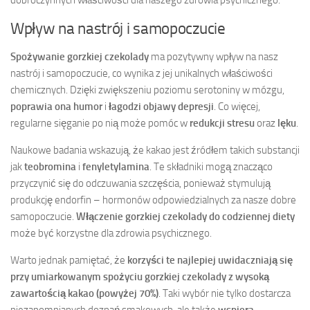
Wpływ na nastrój i samopoczucie
Spożywanie gorzkiej czekolady
ma pozytywny wpływ na nasz
nastrój i samopoczucie, co wynika z jej unikalnych właściwości
chemicznych. Dzięki zwiększeniu poziomu serotoniny w mózgu,
poprawia ona humor
i
łagodzi objawy depresji
. Co więcej,
regularne sięganie po nią może pomóc w
redukcji stresu
oraz
lęku
.
Naukowe badania wskazują, że kakao jest źródłem takich substancji
jak
teobromina
i
fenyletylamina
. Te składniki mogą znacząco
przyczynić się do odczuwania szczęścia, ponieważ stymulują
produkcję endorfin – hormonów odpowiedzialnych za nasze dobre
samopoczucie.
Włączenie gorzkiej czekolady do codziennej diety
może być korzystne dla zdrowia psychicznego.
Warto jednak pamiętać, że
korzyści te najlepiej uwidaczniają się
przy umiarkowanym spożyciu gorzkiej czekolady z wysoką
zawartością kakao (powyżej 70%)
. Taki wybór nie tylko dostarcza
niezapomnianych doznań smakowych, ale także
wspiera