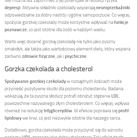
Nie można też zapomnieć o jej potencjale w redukcji ryzyka
depresji
. Aktywne składniki czekolady wspierają
neuroprzekaźniki
odpowiedzialne za dobry nastrój i ogólne samopoczucie. Co więcej,
spożycie gorzkiej czekolady może korzystnie wpływać na
funkcje
poznawcze
, co jest istotne dla osób w każdym wieku.
Warto więc docenić gorzką czekoladę nie tylko jako pyszny
smakołyk, ale także jako wartościowy element diety, który wspiera
zarówno
zdrowie fizyczne
, jak i
psychiczne
.
Gorzka czekolada a cholesterol
Spożywanie gorzkiej czekolady
w rozsądnych ilościach może
przynieść pozytywne skutki dla poziomu cholesterolu. Badania
wskazują, że ta pyszna słodycz potrafi obniżyć stężenie
LDL
,
powszechnie nazywanego złym cholesterolem. Co więcej, wpływa
również na redukcję
trójglicerydów
. W efekcie poprawia się
profil
lipidowy
we krwi, co jest niezwykle istotne dla naszego serca.
Dodatkowo, gorzka czekolada może przyczynić się do wzrostu