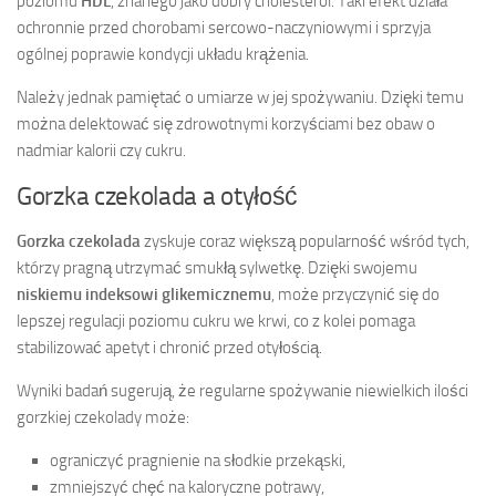
poziomu
HDL
, znanego jako dobry cholesterol. Taki efekt działa
ochronnie przed chorobami sercowo-naczyniowymi i sprzyja
ogólnej poprawie kondycji układu krążenia.
Należy jednak pamiętać o umiarze w jej spożywaniu. Dzięki temu
można delektować się zdrowotnymi korzyściami bez obaw o
nadmiar kalorii czy cukru.
Gorzka czekolada a otyłość
Gorzka czekolada
zyskuje coraz większą popularność wśród tych,
którzy pragną utrzymać smukłą sylwetkę. Dzięki swojemu
niskiemu indeksowi glikemicznemu
, może przyczynić się do
lepszej regulacji poziomu cukru we krwi, co z kolei pomaga
stabilizować apetyt i chronić przed otyłością.
Wyniki badań sugerują, że regularne spożywanie niewielkich ilości
gorzkiej czekolady może:
ograniczyć pragnienie na słodkie przekąski,
zmniejszyć chęć na kaloryczne potrawy,