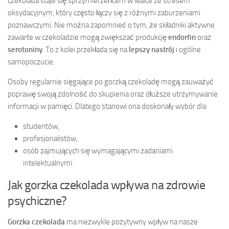
czekolada staje się sprzymierzeńcem w walce ze stresem
oksydacyjnym, który często łączy się z różnymi zaburzeniami
poznawczymi. Nie można zapomnieć o tym, że składniki aktywne
zawarte w czekoladzie mogą zwiększać produkcję
endorfin
oraz
serotoniny
. To z kolei przekłada się na
lepszy nastrój
i ogólne
samopoczucie.
Osoby regularnie sięgające po gorzką czekoladę mogą zauważyć
poprawę swoją zdolność do skupienia oraz dłuższe utrzymywanie
informacji w pamięci. Dlatego stanowi ona doskonały wybór dla:
studentów,
profesjonalistów,
osób zajmujących się wymagającymi zadaniami
intelektualnymi.
Jak gorzka czekolada wpływa na zdrowie
psychiczne?
Gorzka czekolada
ma niezwykle pozytywny wpływ na nasze