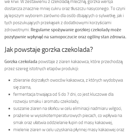
we krwi. W zestawieniu z czekoladą mleczną, gorzka wersja
dostarcza znacznie mniej cukru oraz tłuszczu nasyconego. To czyni
ją lepszym wyborem zarówno dla osób dbających o sylwetkę, jak i
tych poszukujących przekąsek z dodatkowymi korzyściami
zdrowotnymi.
Regularne spożywanie gorzkiej czekolady może
pozytywnie wpłynąć na samopoczucie oraz ogólny stan zdrowia.
Jak powstaje gorzka czekolada?
Gorzka czekolada
powstaje z ziaren kakaowca, które przechodzą
przez szereg istotnych etapów produkcji:
zbieranie dojrzałych owoców kakaowca, z których wydobywa
się ziarna,
fermentacja trwająca od 5 do 7 dni, co jest kluczowe dla
rozwoju smaku i aromatu czekolady,
suszanie ziaren na słońcu w celu eliminacji nadmiaru wilgoci,
prażenie w wysokotemperaturowych piecach, co wpływa na
smak oraz ułatwia oddzielanie łupin od masy kakaowej,
mielenie ziaren w celu uzyskania płynnej masy kakaowej oraz