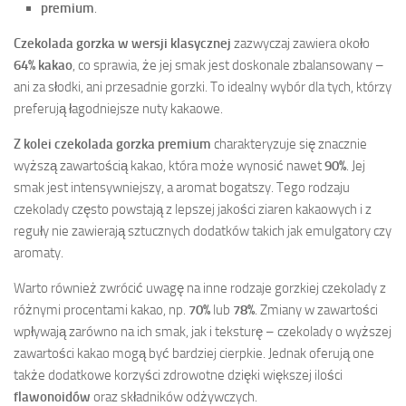
premium
.
Czekolada gorzka w wersji klasycznej
zazwyczaj zawiera około
64% kakao
, co sprawia, że jej smak jest doskonale zbalansowany –
ani za słodki, ani przesadnie gorzki. To idealny wybór dla tych, którzy
preferują łagodniejsze nuty kakaowe.
Z kolei czekolada gorzka premium
charakteryzuje się znacznie
wyższą zawartością kakao, która może wynosić nawet
90%
. Jej
smak jest intensywniejszy, a aromat bogatszy. Tego rodzaju
czekolady często powstają z lepszej jakości ziaren kakaowych i z
reguły nie zawierają sztucznych dodatków takich jak emulgatory czy
aromaty.
Warto również zwrócić uwagę na inne rodzaje gorzkiej czekolady z
różnymi procentami kakao, np.
70%
lub
78%
. Zmiany w zawartości
wpływają zarówno na ich smak, jak i teksturę – czekolady o wyższej
zawartości kakao mogą być bardziej cierpkie. Jednak oferują one
także dodatkowe korzyści zdrowotne dzięki większej ilości
flawonoidów
oraz składników odżywczych.