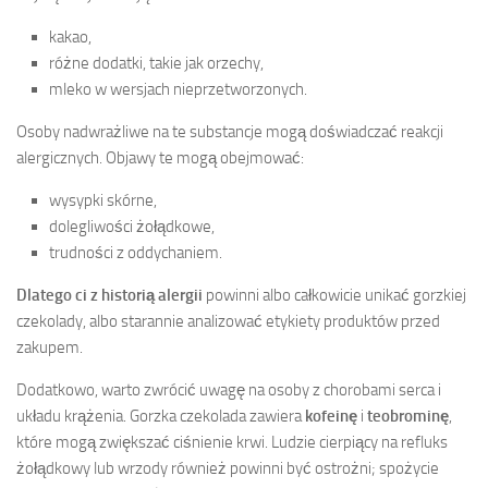
kakao,
różne dodatki, takie jak orzechy,
mleko w wersjach nieprzetworzonych.
Osoby nadwrażliwe na te substancje mogą doświadczać reakcji
alergicznych. Objawy te mogą obejmować:
wysypki skórne,
dolegliwości żołądkowe,
trudności z oddychaniem.
Dlatego ci z historią alergii
powinni albo całkowicie unikać gorzkiej
czekolady, albo starannie analizować etykiety produktów przed
zakupem.
Dodatkowo, warto zwrócić uwagę na osoby z chorobami serca i
układu krążenia. Gorzka czekolada zawiera
kofeinę
i
teobrominę
,
które mogą zwiększać ciśnienie krwi. Ludzie cierpiący na refluks
żołądkowy lub wrzody również powinni być ostrożni; spożycie