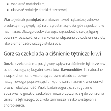
wspierać metabolizm,
ułatwiać redukcję tkanki tłuszczowej.
Warto jednak pamiętać o umiarze;
nawet najbardziej zdrowe
produkty mogą wpłynąć na przyrost masy ciała, gdy są jedzone w
nadmiarze. Dlatego osoby starające się zadbać o swoją figurę
powinny rozważyć jej umiarkowane włączenie do codziennej diety
jako element zdrowszego stylu życia.
Gorzka czekolada a ciśnienie tętnicze krwi
Gorzka czekolada
ma pozytywny wpływ na
ciśnienie tętnicze krwi
,
co jest zasługą jej bogatej zawartości
flawonoidów
. Te naturalne
związki chemiczne wspierają zdrowie układu sercowo-
naczyniowego, poprawiając funkcjonowanie naczyń krwionośnych
oraz ich elastyczność. Wiele badań sugeruje, że regularne
spożywanie gorzkiej czekolady może przyczynić się do obniżenia
ciśnienia tętniczego, co z kolei zmniejsza ryzyko wystąpienia
chorób serca
.