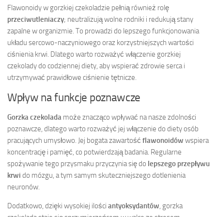
Flawonoidy w gorzkiej czekoladzie pełnią również rolę
przeciwutleniaczy
; neutralizują wolne rodniki i redukują stany
zapalne w organizmie. To prowadzi do lepszego funkcjonowania
układu sercowo-naczyniowego oraz korzystniejszych wartości
ciśnienia krwi. Dlatego warto rozważyć włączenie gorzkiej
czekolady do codziennej diety, aby wspierać zdrowie serca i
utrzymywać prawidłowe ciśnienie tętnicze.
Wpływ na funkcje poznawcze
Gorzka czekolada
może znacząco wpływać na nasze zdolności
poznawcze, dlatego warto rozważyć jej włączenie do diety osób
pracujących umysłowo. Jej bogata zawartość
flawonoidów
wspiera
koncentrację i pamięć, co potwierdzają badania. Regularne
spożywanie tego przysmaku przyczynia się do
lepszego przepływu
krwi
do mózgu, a tym samym skuteczniejszego dotlenienia
neuronów.
Dodatkowo, dzięki wysokiej ilości
antyoksydantów
, gorzka