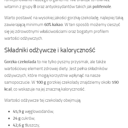
witamin z grupy
B
oraz antyoksydantów takich jak
polifenole
.
Warto postawić na wysokiej jakości gorzką czekoladę, najlepiej taką
zawierającą minimum
60% kakao
. W ten sposób możemy cieszyć
się jej zdrowotnymi właściwościami oraz bogatym profilem
wartości odżywczych.
Składniki odżywcze i kaloryczność
Gorzka czekolada
to nie tylko pyszny przysmak, ale także
wartościowy element zdrowej diety. Jest pełna składników
odżywczych, które mogą korzystnie wpłynąć na nasze
samopoczucie. W
100 g
gorzkiej czekolady znajdziemy około
590
kcal
, co wskazuje na jej znaczną kaloryczność.
Wartości odżywcze tej czekolady obejmują:
45,9 g
węglowodanów,
24 g
cukrów,
42,6 g
tłuszczy,