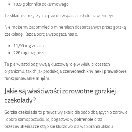
10,9 g
błonnika pokarmowego.
Te składniki przyczyniają się do wsparcia układu trawiennego.
Nie możemy zapomnieć o minerałach dostarczanych przez gorzką
czekoladę. Każda porcja wzbogaca nas o:
11,90 mg
żelaza,
228 mg
magnezu.
Te pierwiastki odgrywają kluczową rolę w wielu procesach
organizmu, takich jak
produkcja czerwonych krwinek
i
prawidłowe
funkcjonowanie mięśni
.
Jakie są właściwości zdrowotne gorzkiej
czekolady?
Gorzka czekolada
to prawdziwy skarb dla osób dbających o zdrowie
i dobre samopoczucie. Jej bogactwo w
polifenole
oraz
przeciwutleniacze
staje się kluczowe dla wspierania układu