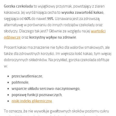
Gorzka czekolada
to wyjątkowy przysmak, powstający z ziaren
kakaowca. Jej wyróżniająca cecha to
wysoka zawartość kakao
,
sięgająca od
60%
do nawet
99%
. Uznawana jest za zdrowszą
alternatywę w porównaniu do innych rodzajów czekolady oraz
słodyczy. Dlaczego tak jest? Głównie ze względu na jej
wartości
odżywcze
oraz
korzystny wpływ na zdrowie
.
Procent kakao ma znaczenie nie tylko dla walorów smakowych, ale
także dla zdrowotnych korzyści. Im większa ilość kakao, tym więcej
dobroczynnych składników. Na przykład, gorzka czekolada obfituje
w:
przeciwutleniacze
,
polifenole
,
wsparcie układu sercowo-naczyniowego
,
poprawę funkcji poznawczych
,
niski indeks glikemiczny
.
To oznacza, że nie wywołuje gwałtownych skoków poziomu cukru