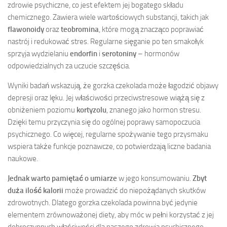
zdrowie psychiczne, co jest efektem jej bogatego składu
chemicznego. Zawiera wiele wartościowych substancji, takich jak
flawonoidy
oraz
teobromina
, które mogą znacząco poprawiać
nastrój i redukować stres. Regularne sięganie po ten smakołyk
sprzyja wydzielaniu
endorfin
i
serotoniny
– hormonów
odpowiedzialnych za uczucie szczęścia.
Wyniki badań wskazują, że gorzka czekolada może łagodzić objawy
depresji oraz lęku. Jej właściwości przeciwstresowe wiążą się z
obniżeniem poziomu
kortyzolu
, znanego jako hormon stresu.
Dzięki temu przyczynia się do ogólnej poprawy samopoczucia
psychicznego. Co więcej, regularne spożywanie tego przysmaku
wspiera także funkcje poznawcze, co potwierdzają liczne badania
naukowe.
Jednak warto pamiętać o umiarze
w jego konsumowaniu.
Zbyt
duża ilość kalorii
może prowadzić do niepożądanych skutków
zdrowotnych. Dlatego gorzka czekolada powinna być jedynie
elementem zrównoważonej diety, aby móc w pełni korzystać z jej
dobroczynnych właściwości dla naszego zdrowia psychicznego.