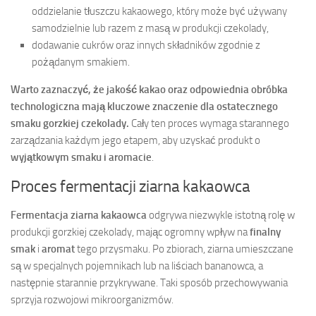
oddzielanie tłuszczu kakaowego, który może być używany
samodzielnie lub razem z masą w produkcji czekolady,
dodawanie cukrów oraz innych składników zgodnie z
pożądanym smakiem.
Warto zaznaczyć, że jakość kakao oraz odpowiednia obróbka
technologiczna mają kluczowe znaczenie dla ostatecznego
smaku gorzkiej czekolady.
Cały ten proces wymaga starannego
zarządzania każdym jego etapem, aby uzyskać produkt o
wyjątkowym smaku i aromacie
.
Proces fermentacji ziarna kakaowca
Fermentacja ziarna kakaowca
odgrywa niezwykle istotną rolę w
produkcji gorzkiej czekolady, mając ogromny wpływ na
finalny
smak
i
aromat
tego przysmaku. Po zbiorach, ziarna umieszczane
są w specjalnych pojemnikach lub na liściach bananowca, a
następnie starannie przykrywane. Taki sposób przechowywania
sprzyja rozwojowi mikroorganizmów.