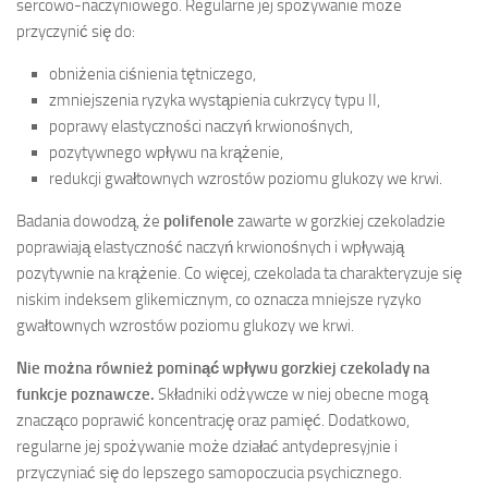
sercowo-naczyniowego. Regularne jej spożywanie może
przyczynić się do:
obniżenia ciśnienia tętniczego,
zmniejszenia ryzyka wystąpienia cukrzycy typu II,
poprawy elastyczności naczyń krwionośnych,
pozytywnego wpływu na krążenie,
redukcji gwałtownych wzrostów poziomu glukozy we krwi.
Badania dowodzą, że
polifenole
zawarte w gorzkiej czekoladzie
poprawiają elastyczność naczyń krwionośnych i wpływają
pozytywnie na krążenie. Co więcej, czekolada ta charakteryzuje się
niskim indeksem glikemicznym, co oznacza mniejsze ryzyko
gwałtownych wzrostów poziomu glukozy we krwi.
Nie można również pominąć wpływu gorzkiej czekolady na
funkcje poznawcze.
Składniki odżywcze w niej obecne mogą
znacząco poprawić koncentrację oraz pamięć. Dodatkowo,
regularne jej spożywanie może działać antydepresyjnie i
przyczyniać się do lepszego samopoczucia psychicznego.