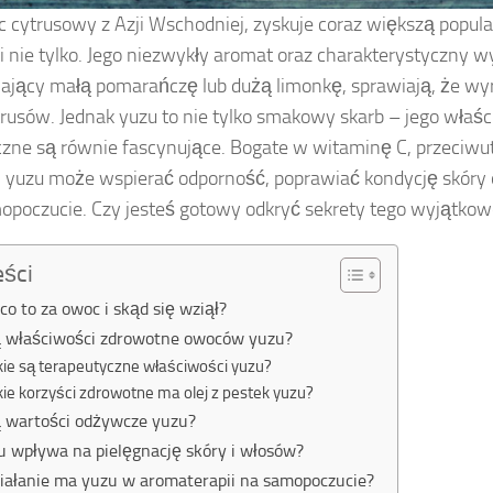
c cytrusowy z Azji Wschodniej, zyskuje coraz większą popul
 i nie tylko. Jego niezwykły aromat oraz charakterystyczny w
ający małą pomarańczę lub dużą limonkę, sprawiają, że wyr
rusów. Jednak yuzu to nie tylko smakowy skarb – jego właśc
czne są równie fascynujące. Bogate w witaminę C, przeciwut
, yuzu może wspierać odporność, poprawiać kondycję skóry
opoczucie. Czy jesteś gotowy odkryć sekrety tego wyjątko
eści
co to za owoc i skąd się wziął?
są właściwości zdrowotne owoców yuzu?
kie są terapeutyczne właściwości yuzu?
kie korzyści zdrowotne ma olej z pestek yuzu?
ą wartości odżywcze yuzu?
u wpływa na pielęgnację skóry i włosów?
ziałanie ma yuzu w aromaterapii na samopoczucie?