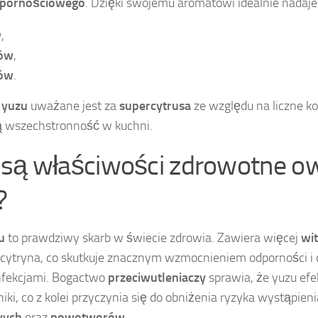
dpornościowego
. Dzięki swojemu aromatowi idealnie nadaje
w
,
ów
,
ów
.
,
yuzu
uważane jest za
supercytrusa
ze względu na liczne k
ą wszechstronność w kuchni.
e są właściwości zdrowotne 
?
u
to prawdziwy skarb w świecie zdrowia. Zawiera więcej
wi
 cytryna, co skutkuje znacznym wzmocnieniem odporności i
nfekcjami. Bogactwo
przeciwutleniaczy
sprawia, że yuzu efe
iki, co z kolei przyczynia się do obniżenia ryzyka wystąpien
wych
oraz
nowotworów
.