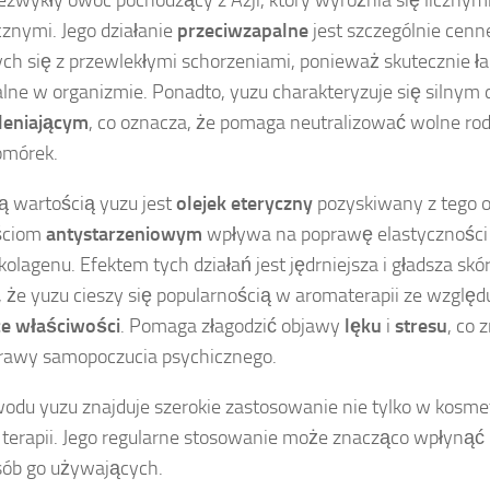
znymi. Jego działanie
przeciwzapalne
jest szczególnie cenn
ch się z przewlekłymi schorzeniami, ponieważ skutecznie ł
lne w organizmie. Ponadto, yuzu charakteryzuje się silnym 
leniającym
, co oznacza, że pomaga neutralizować wolne rod
omórek.
 wartością yuzu jest
olejek eteryczny
pozyskiwany z tego 
ściom
antystarzeniowym
wpływa na poprawę elastyczności 
kolagenu. Efektem tych działań jest jędrniejsza i gładsza sk
 że yuzu cieszy się popularnością w aromaterapii ze względ
ce właściwości
. Pomaga złagodzić objawy
lęku
i
stresu
, co 
prawy samopoczucia psychicznego.
odu yuzu znajduje szerokie zastosowanie nie tylko w kosme
 terapii. Jego regularne stosowanie może znacząco wpłynąć 
sób go używających.