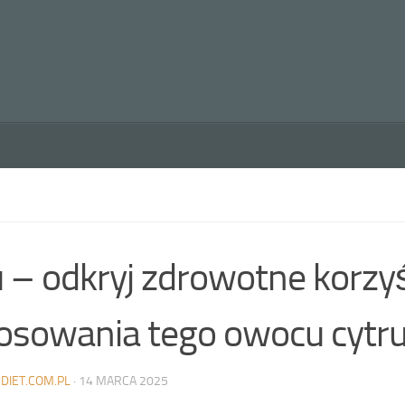
 – odkryj zdrowotne korzyśc
osowania tego owocu cyt
DIET.COM.PL
·
14 MARCA 2025