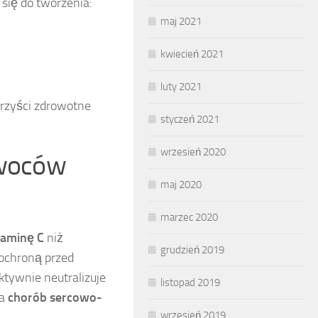
 się do tworzenia:
maj 2021
kwiecień 2021
luty 2021
orzyści zdrowotne
styczeń 2021
wrzesień 2020
owoców
maj 2020
marzec 2020
taminę C
niż
grudzień 2019
 ochroną przed
ktywnie neutralizuje
listopad 2019
ia
chorób sercowo-
wrzesień 2019