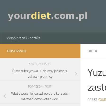
Skip to content
Współpraca i kontakt
OBSERWUJ:
DIETA
NASTĘPNY POST
Yuzu
Dieta cukrzycowa: 7-dniowy jadłospis i
zdrowe przepisy
zast
POPRZEDNI POST
Właściwości feijoa: zdrowotne korzyści i
wartość odżywcza owocu
PRZEZ
YOUR