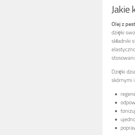
Jakie
Olej z pes
dzięki sw
składniki 
elastyczn
stosowania
Dzięki dzi
skórnymi i
regene
odpow
tonizu
ujedno
popra