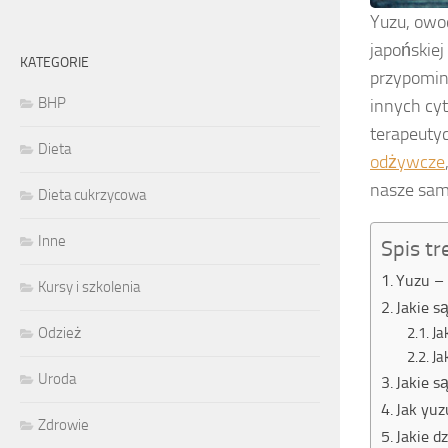
Yuzu, owo
japońskiej
KATEGORIE
przypomin
BHP
innych cyt
terapeuty
Dieta
odżywcze
nasze sam
Dieta cukrzycowa
Inne
Spis tr
Yuzu – 
Kursy i szkolenia
Jakie 
Ja
Odzież
Ja
Uroda
Jakie s
Jak yuz
Zdrowie
Jakie d