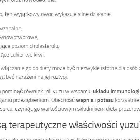
, ten wyjątkowy owoc wykazuje silne działanie:
wzapalne,
iwnowotworowe,
jące poziom cholesterolu,
jące cukier we krwi.
włączanie go do diety może być niezwykle istotne dla osób
ą być narażeni na jej rozwój.
 pominąć również roli yuzu w wsparciu
układu immunologi
ganiu przeziębieniom. Obecność
wapnia
i
potasu
korzystnie
 serca, czyniąc go wartościowym składnikiem diety prozdrow
 są terapeutyczne właściwości yuzu
ezwykły owoc pochodzący z Azji, który wyróżnia się liczny