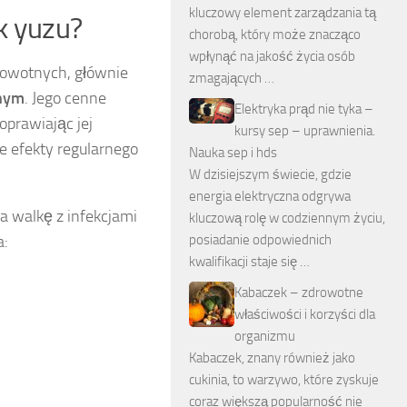
kluczowy element zarządzania tą
k yuzu?
chorobą, który może znacząco
wpłynąć na jakość życia osób
drowotnych, głównie
zmagających …
nym
. Jego cenne
Elektryka prąd nie tyka –
oprawiając jej
kursy sep – uprawnienia.
efekty regularnego
Nauka sep i hds
W dzisiejszym świecie, gdzie
energia elektryczna odgrywa
ra walkę z infekcjami
kluczową rolę w codziennym życiu,
a:
posiadanie odpowiednich
kwalifikacji staje się …
Kabaczek – zdrowotne
właściwości i korzyści dla
organizmu
Kabaczek, znany również jako
cukinia, to warzywo, które zyskuje
coraz większą popularność nie