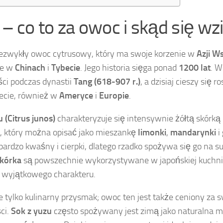
– co to za owoc i skąd się wzi
iezwykły owoc cytrusowy, który ma swoje korzenie w
Azji W
ie w
Chinach
i
Tybecie
. Jego historia sięga ponad
1200 lat
. 
ci podczas dynastii
Tang (618-907 r.)
, a dzisiaj cieszy się
ecie, również w
Ameryce
i
Europie
.
 (Citrus junos)
charakteryzuje się intensywnie żółtą skórką
 który można opisać jako mieszankę
limonki
,
mandarynki
i
bardzo kwaśny i cierpki, dlatego rzadko spożywa się go na 
skórka
są powszechnie wykorzystywane w japońskiej kuchn
wyjątkowego charakteru.
e tylko kulinarny przysmak; owoc ten jest także ceniony za
ci.
Sok z yuzu
często spożywany jest zimą jako naturalna 