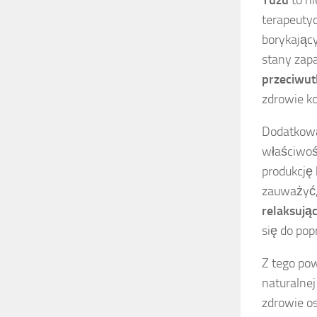
terapeutyc
borykający
stany zapa
przeciwut
zdrowie k
Dodatkową
właściwo
produkcję 
zauważyć,
relaksują
się do po
Z tego pow
naturalnej
zdrowie o