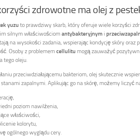
 korzyści zdrowotne ma olej z peste
tek yuzu
to prawdziwy skarb, który oferuje wiele korzyści z
oim silnym właściwościom
antybakteryjnym
i
przeciwzapal
stają na wysokości zadania, wspierając kondycję skóry oraz p
ość. Osoby z problemem
cellulitu
mogą zauważyć pozytywne 
 tego oleju.
ałaniu przeciwdziałającemu bakteriom, olej skutecznie wspie
 stanami zapalnymi. Aplikując go na skórę, możemy liczyć n
rację,
iedni poziom nawilżenia,
jące właściwości,
licenie kolorytu,
wę ogólnego wyglądu cery.