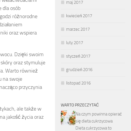
maj 2017
e dla osób
agodzi różnorodne
kwiecień 2017
działaniem
marzec 2017
niki oraz wspiera
luty 2017
owocu. Dzięki swoim
styczeń 2017
skóry oraz stymuluje
grudzień 2016
óra. Warto również
u na swoje
listopad 2016
znacząco przyczynia
WARTO PRZECZYTAĆ
tykach, ale także w
Na czym powinna opierać
na jakość życia oraz
się dieta cukrzycowa
Dieta cukrzycowa to