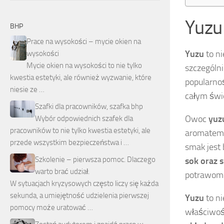
Yuzu 
BHP
Prace na wysokości – mycie okien na
Yuzu
to n
wysokości
Mycie okien na wysokości to nie tylko
szczególn
kwestia estetyki, ale również wyzwanie, które
popularnoś
niesie ze …
całym świ
Szafki dla pracowników, szafka bhp
Owoc
yuzu
Wybór odpowiednich szafek dla
pracowników to nie tylko kwestia estetyki, ale
aromatem,
przede wszystkim bezpieczeństwa i …
smak jest 
Szkolenie – pierwsza pomoc. Dlaczego
sok oraz 
warto brać udział.
potrawom 
W sytuacjach kryzysowych często liczy się każda
sekunda, a umiejętność udzielenia pierwszej
Yuzu
to ni
pomocy może uratować …
właściwoś