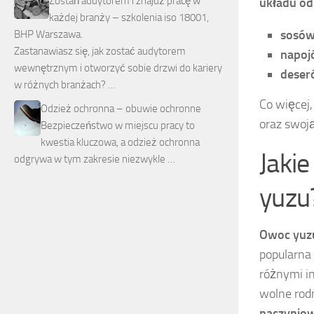
Zostań audytorem i znajdź pracę w
układu o
każdej branży – szkolenia iso 18001,
sosó
BHP Warszawa.
Zastanawiasz się, jak zostać audytorem
napoj
wewnętrznym i otworzyć sobie drzwi do kariery
deser
w różnych branżach? …
Co więcej
Odzież ochronna – obuwie ochronne
oraz swoj
Bezpieczeństwo w miejscu pracy to
kwestia kluczowa, a odzież ochronna
Jaki
odgrywa w tym zakresie niezwykle …
yuzu
Owoc yuz
popularna
różnymi i
wolne rodn
naczynio