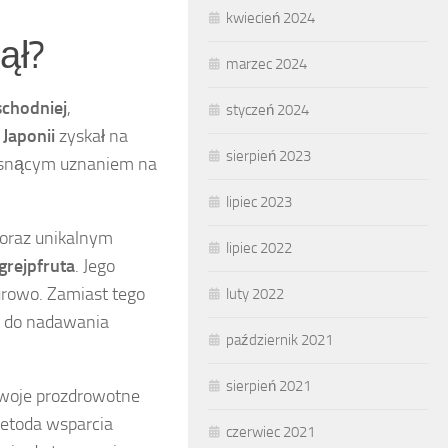
kwiecień 2024
ął?
marzec 2024
schodniej
,
styczeń 2024
W
Japonii
zyskał na
sierpień 2023
 rosnącym uznaniem na
lipiec 2023
 oraz unikalnym
lipiec 2022
grejpfruta
. Jego
surowo. Zamiast tego
luty 2022
i do nadawania
październik 2021
sierpień 2021
 swoje prozdrowotne
metoda wsparcia
czerwiec 2021