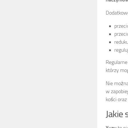
Dodatkowo
przeci
przec
reduku
regulu
Regularne 
którzy mog
Nie można
w zapobie
kości oraz
Jakie
Yuzu
to ni