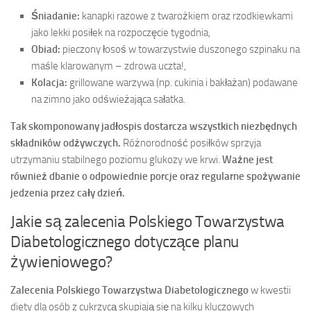
Śniadanie:
kanapki razowe z twarożkiem oraz rzodkiewkami
jako lekki posiłek na rozpoczęcie tygodnia,
Obiad:
pieczony łosoś w towarzystwie duszonego szpinaku na
maśle klarowanym – zdrowa uczta!,
Kolacja:
grillowane warzywa (np. cukinia i bakłażan) podawane
na zimno jako odświeżająca sałatka.
Tak skomponowany jadłospis dostarcza wszystkich niezbędnych
składników odżywczych.
Różnorodność posiłków sprzyja
utrzymaniu stabilnego poziomu glukozy we krwi.
Ważne jest
również dbanie o odpowiednie porcje oraz regularne spożywanie
jedzenia przez cały dzień.
Jakie są zalecenia Polskiego Towarzystwa
Diabetologicznego dotyczące planu
żywieniowego?
Zalecenia Polskiego Towarzystwa Diabetologicznego
w kwestii
diety dla osób z cukrzycą skupiają się na kilku kluczowych