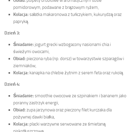
Obiad:
pulpety drobiowe w aromatycznym sosie
pomidorowym, podawane z brązowym ryżem,
Kolacja:
sałatka makaronowa z tuńczykiem, kukurydzą oraz
papryką.
Dzień 3:
Śniadanie:
jogurt grecki wzbogacony nasionami chia i
świeżymi owocami,
Obiad:
pieczona ryba (np. dorsz) w towarzystwie szparagów i
ziemniaków,
Kolacja:
kanapka na chlebie żytnim z serem feta oraz rukolą.
Dzień 4:
Śniadanie:
smoothie owocowe ze szpinakiem i bananem jako
poranny zastrzyk energii,
Obiad:
zupa jarzynowa oraz pieczony filet kurczaka dla
pożywnej dawki białka,
Kolacja:
placki warzywne serwowane ze śmietaną
niskotłuszczową.