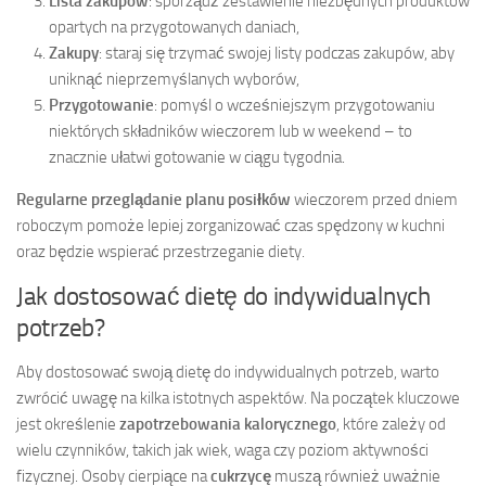
Lista zakupów
: sporządź zestawienie niezbędnych produktów
opartych na przygotowanych daniach,
Zakupy
: staraj się trzymać swojej listy podczas zakupów, aby
uniknąć nieprzemyślanych wyborów,
Przygotowanie
: pomyśl o wcześniejszym przygotowaniu
niektórych składników wieczorem lub w weekend – to
znacznie ułatwi gotowanie w ciągu tygodnia.
Regularne przeglądanie planu posiłków
wieczorem przed dniem
roboczym pomoże lepiej zorganizować czas spędzony w kuchni
oraz będzie wspierać przestrzeganie diety.
Jak dostosować dietę do indywidualnych
potrzeb?
Aby dostosować swoją dietę do indywidualnych potrzeb, warto
zwrócić uwagę na kilka istotnych aspektów. Na początek kluczowe
jest określenie
zapotrzebowania kalorycznego
, które zależy od
wielu czynników, takich jak wiek, waga czy poziom aktywności
fizycznej. Osoby cierpiące na
cukrzycę
muszą również uważnie