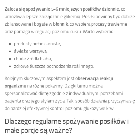
Zaleca się spożywanie 5-6 mniejszych posiłków dziennie
, co
umożliwia lepsze zarządzanie glikemią. Posiłki powinny być dobrze
zbilansowane i bogate w
błonnik
, co wspiera procesy trawienne
oraz pomaga w regulacji poziomu cukru. Warto wybierać:
produkty pełnoziarniste,
świeże warzywa,
chude źródła białka,
zdrowe tłuszcze pochodzenia roślinnego.
Kolejnym kluczowym aspektem jest
obserwacja reakcji
organizmu
na różne pokarmy. Dzięki temu można
spersonalizować dietę zgodnie z indywidualnymi potrzebami
pacjenta oraz jego stylem życia. Taki sposób działania przyczynia się
do bardziej efektywnej kontroli poziomu glukozy we krwi.
Dlaczego regularne spożywanie posiłków i
małe porcje są ważne?