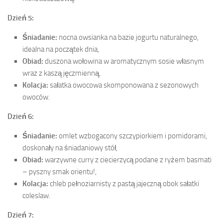
Dzień 5:
Śniadanie:
nocna owsianka na bazie jogurtu naturalnego,
idealna na początek dnia,
Obiad:
duszona wołowina w aromatycznym sosie własnym
wraz z kaszą jęczmienną,
Kolacja:
sałatka owocowa skomponowana z sezonowych
owoców.
Dzień 6:
Śniadanie:
omlet wzbogacony szczypiorkiem i pomidorami,
doskonały na śniadaniowy stół,
Obiad:
warzywne curry z ciecierzycą podane z ryżem basmati
– pyszny smak orientu!,
Kolacja:
chleb pełnoziarnisty z pastą jajeczną obok sałatki
coleslaw.
Dzień 7: