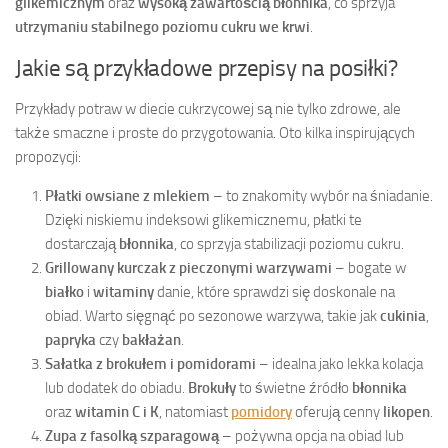
glikemicznym
oraz
wysoką zawartością błonnika
, co sprzyja
utrzymaniu stabilnego poziomu cukru we krwi
.
Jakie są przykładowe przepisy na posiłki?
Przykłady potraw w diecie cukrzycowej są nie tylko zdrowe, ale
także smaczne i proste do przygotowania. Oto kilka inspirujących
propozycji:
Płatki owsiane z mlekiem
– to znakomity wybór na śniadanie.
Dzięki niskiemu indeksowi glikemicznemu, płatki te
dostarczają
błonnika
, co sprzyja stabilizacji poziomu cukru.
Grillowany kurczak z pieczonymi warzywami
– bogate w
białko
i
witaminy
danie, które sprawdzi się doskonale na
obiad. Warto sięgnąć po sezonowe warzywa, takie jak
cukinia
,
papryka
czy
bakłażan
.
Sałatka z brokułem i pomidorami
– idealna jako lekka kolacja
lub dodatek do obiadu.
Brokuły
to świetne źródło
błonnika
oraz
witamin C i K
, natomiast
pomidory
oferują cenny
likopen
.
Zupa z fasolką szparagową
– pożywna opcja na obiad lub