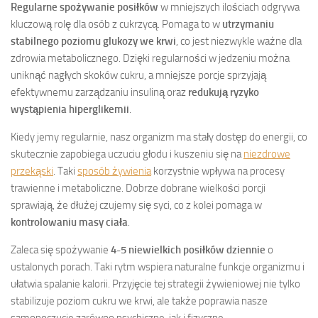
Regularne spożywanie posiłków
w mniejszych ilościach odgrywa
kluczową rolę dla osób z cukrzycą. Pomaga to w
utrzymaniu
stabilnego poziomu glukozy we krwi
, co jest niezwykle ważne dla
zdrowia metabolicznego. Dzięki regularności w jedzeniu można
uniknąć nagłych skoków cukru, a mniejsze porcje sprzyjają
efektywnemu zarządzaniu insuliną oraz
redukują ryzyko
wystąpienia hiperglikemii
.
Kiedy jemy regularnie, nasz organizm ma stały dostęp do energii, co
skutecznie zapobiega uczuciu głodu i kuszeniu się na
niezdrowe
przekąski
. Taki
sposób żywienia
korzystnie wpływa na procesy
trawienne i metaboliczne. Dobrze dobrane wielkości porcji
sprawiają, że dłużej czujemy się syci, co z kolei pomaga w
kontrolowaniu masy ciała
.
Zaleca się spożywanie
4-5 niewielkich posiłków dziennie
o
ustalonych porach. Taki rytm wspiera naturalne funkcje organizmu i
ułatwia spalanie kalorii. Przyjęcie tej strategii żywieniowej nie tylko
stabilizuje poziom cukru we krwi, ale także poprawia nasze