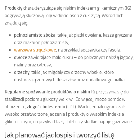
Produkty
charakteryzujące się niskim indeksem glikemicznym (IG)
odgrywają kluczową rolę w diecie osób z cukrzycą. Wśród nich
znajdują się:
pełnoziarniste zboża
, takie jak płatki owsiane, kasza gryczana
oraz makaron pełnoziarnisty,
warzywa strączkowe
, na przykład soczewica czy fasola,
owoce
zawierające mało cukru – do polecanych należą jagody,
maliny oraz cytrusy,
orzechy
, takie jak migdały czy orzechy włoskie, które
dostarczają zdrowych tłuszczów oraz dodatkowego białka.
Regularne spożywanie produktów o niskim IG
przyczynia się do
stabilizacji poziomu glukozy we krwi. Co więcej, może pomóc w
obniżeniu
„złego” cholesterolu
(LDL). Warto jednak ograniczać
wysoko przetworzone jedzenie i produkty o wysokim indeksie
glikemicznym, na przykład biały chleb czy słodkie napoje gazowane.
Jak planować jadłospis i tworzyć listę