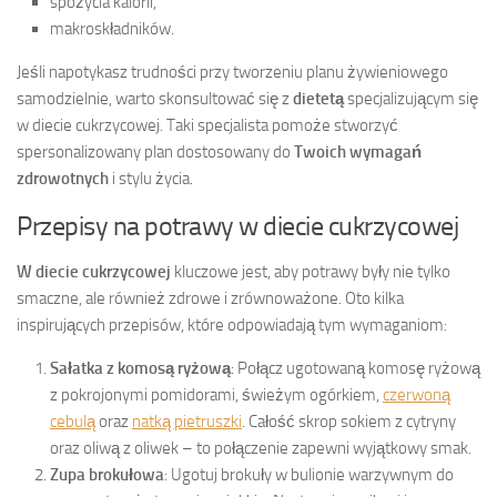
spożycia kalorii,
makroskładników.
Jeśli napotykasz trudności przy tworzeniu planu żywieniowego
samodzielnie, warto skonsultować się z
dietetą
specjalizującym się
w diecie cukrzycowej. Taki specjalista pomoże stworzyć
spersonalizowany plan dostosowany do
Twoich wymagań
zdrowotnych
i stylu życia.
Przepisy na potrawy w diecie cukrzycowej
W diecie cukrzycowej
kluczowe jest, aby potrawy były nie tylko
smaczne, ale również zdrowe i zrównoważone. Oto kilka
inspirujących przepisów, które odpowiadają tym wymaganiom:
Sałatka z komosą ryżową
: Połącz ugotowaną komosę ryżową
z pokrojonymi pomidorami, świeżym ogórkiem,
czerwoną
cebulą
oraz
natką pietruszki
. Całość skrop sokiem z cytryny
oraz oliwą z oliwek – to połączenie zapewni wyjątkowy smak.
Zupa brokułowa
: Ugotuj brokuły w bulionie warzywnym do