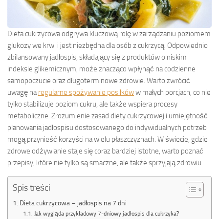
Dieta cukrzycowa odgrywa kluczową rolę w zarządzaniu poziomem
glukozy we krwi i jest niezbędna dla osób z cukrzycą. Odpowiednio
zbilansowany jadłospis, składający się z produktów o niskim
indeksie glikemicznym, może znacząco wpłynąć na codzienne
samopoczucie oraz długoterminowe zdrowie. Warto zwrócić
uwagę na
regularne spożywanie posiłków
w małych porcjach, co nie
tylko stabilizuje poziom cukru, ale także wspiera procesy
metaboliczne. Zrozumienie zasad diety cukrzycowej i umiejętność
planowania jadłospisu dostosowanego do indywidualnych potrzeb
mogą przynieść korzyści na wielu płaszczyznach. W świecie, gdzie
zdrowe odżywianie staje się coraz bardziej istotne, warto poznać
przepisy, które nie tylko są smaczne, ale także sprzyjają zdrowiu.
Spis treści
Dieta cukrzycowa – jadłospis na 7 dni
Jak wygląda przykładowy 7-dniowy jadłospis dla cukrzyka?