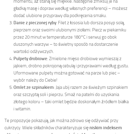
momentu, aż staną się miękkie. Następnie zmiksuj je na
gładką masę i dopraw według własnych preferencji – możesz
dodać ulubione przyprawy dla podkręcenia smaku.
Danie z pieczonej ryby
: Filet z łososia lub dorsza posyp solą,
pieprzem oraz swoimi ulubionymi ziołami. Piecz w piekarniku
przez 20 minut w temperaturze 180°C i serwuj go obok
duszonych warzyw – to świetny sposób na dostarczenie
wartości odżywczych.
Pulpety drobiowe
: Zmielone mięso drobiowe wymieszaj z
jajkiem, drobno pokrojoną cebulą i przyprawami według gustu.
Uformowane pulpety można gotować na parze lub piec –
wybór należy do Ciebie!
Omlet ze szpinakiem
: Jaja ubij razem ze świeżym szpinakiem
oraz szczyptą soli i pieprzu. Smaż na patelni do uzyskania
złotego koloru – taki omlet będzie doskonałym źródłem białka
i witamin.
Te propozycje pokazują, jak można zdrowo się odżywiać przy
cukrzycy. Wiele składników charakteryzuje się
niskim indeksem