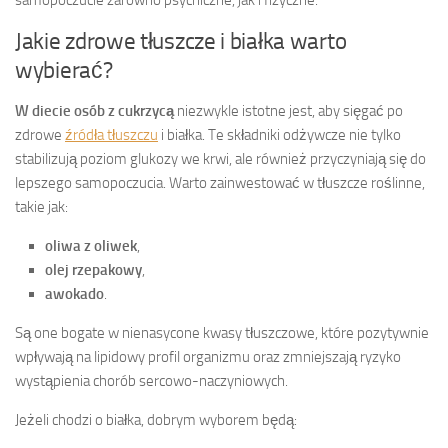
samopoczucie zarówno psychiczne, jak i fizyczne.
Jakie zdrowe tłuszcze i białka warto
wybierać?
W diecie osób z cukrzycą
niezwykle istotne jest, aby sięgać po
zdrowe
źródła tłuszczu
i białka. Te składniki odżywcze nie tylko
stabilizują poziom glukozy we krwi, ale również przyczyniają się do
lepszego samopoczucia. Warto zainwestować w tłuszcze roślinne,
takie jak:
oliwa z oliwek
,
olej rzepakowy
,
awokado
.
Są one bogate w nienasycone kwasy tłuszczowe, które pozytywnie
wpływają na lipidowy profil organizmu oraz zmniejszają ryzyko
wystąpienia chorób sercowo-naczyniowych.
Jeżeli chodzi o białka, dobrym wyborem będą: