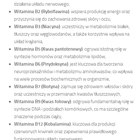
działania układu nerwowego,
Witamina B2 (Ryboflawina)
: wspiera produkcję energii oraz
przyczynia się do zachowania zdrowej skóry i oczu,
Witamina B3 (Niacyna)
: uczestniczy w metabolizmie białek,
tłuszczy oraz węglowodanów, a także korzystnie wpływa na
układ krążenia,
Witamina B5 (Kwas pantotenowy)
: ogrywa istotną rolę w
syntezie hormonów oraz metabolizmie lipidów,
Witamina B6 (Pirydoksyna)
: jest kluczowa dla tworzenia
neuroprzekaźników i metabolizmu aminokwasów, co wpływa
na wiele procesów biochemicznych w organizmie,
Witamina B7 (Biotyna)
: zajmuje się zdrowiem włosów i skóry
oraz uczestniczy w przemianach kwasów tłuszczowych,
Witamina B9 (Kwas foliowy)
: odgrywa fundamentalną rolę w
syntezie DNA i podziałach komórkowych, co ma szczególne
znaczenie podczas ciąży,
Witamina B12 (Kobalamina)
: kluczowa dla produkcji
czerwonych krwinek oraz zapewnienia prawidłowego
funkcjonowania układu nerwowego.