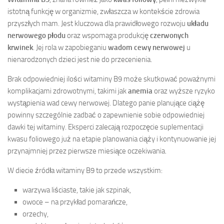
istotną funkcję w organizmie, zwłaszcza w kontekście zdrowia
przyszłych mam. Jest kluczowa dla prawidłowego rozwoju
układu
nerwowego płodu
oraz wspomaga produkcję
czerwonych
krwinek
. Jej rola w zapobieganiu
wadom cewy nerwowej
u
nienarodzonych dzieci jest nie do przecenienia.
Brak odpowiedniej ilości witaminy B9 może skutkować poważnymi
komplikacjami zdrowotnymi, takimi jak
anemia
oraz wyższe ryzyko
wystąpienia wad cewy nerwowej. Dlatego panie planujące ciążę
powinny szczególnie zadbać o zapewnienie sobie odpowiedniej
dawki tej witaminy. Eksperci zalecają rozpoczęcie suplementacji
kwasu foliowego już na etapie planowania ciąży i kontynuowanie jej
przynajmniej przez pierwsze miesiące oczekiwania.
W diecie źródła witaminy B9 to przede wszystkim:
warzywa liściaste, takie jak szpinak,
owoce – na przykład pomarańcze,
orzechy,