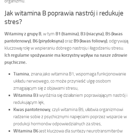
organizmu.
Jak witamina B poprawia nastrój i redukuje
stres?
Witaminy z grupy B
, w tym
B1 (tiamina)
,
B3 (niacyna)
,
B5 (kwas
pantotenowy)
,
B6 (pirydoksyna)
oraz
B9 (kwas foliowy)
, odgrywają
kluczową rolę w wspieraniu dobrego nastroju i łagodzeniu stresu.
Ich regularne spożywanie ma korzystny wpływ na nasze zdrowie
psychiczne.
Tiamina
, znana jako witamina B1, wspomaga funkcjonowanie
układu nerwowego, co może przynieść ulgę osobom
zmagającym się z objawami stresu,
Witamina B3
wyróżnia się działaniem poprawiającym nastrój i
redukującym lęk,
Kwas pantotenowy
, czyli witamina B5, ułatwia organizmowi
radzenie sobie z psychicznymi napięciami poprzez wsparcie w
produkcji hormonów odpowiedzialnych za stres,
Witamina B6
jest kluczowa dla syntezy neurotransmiterów