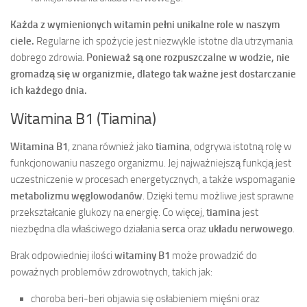
Każda z wymienionych witamin pełni unikalne role w naszym
ciele.
Regularne ich spożycie jest niezwykle istotne dla utrzymania
dobrego zdrowia.
Ponieważ są one rozpuszczalne w wodzie, nie
gromadzą się w organizmie, dlatego tak ważne jest dostarczanie
ich każdego dnia.
Witamina B1 (Tiamina)
Witamina B1
, znana również jako
tiamina
, odgrywa istotną rolę w
funkcjonowaniu naszego organizmu. Jej najważniejszą funkcją jest
uczestniczenie w procesach energetycznych, a także wspomaganie
metabolizmu węglowodanów
. Dzięki temu możliwe jest sprawne
przekształcanie glukozy na energię. Co więcej,
tiamina
jest
niezbędna dla właściwego działania
serca
oraz
układu nerwowego
.
Brak odpowiedniej ilości
witaminy B1
może prowadzić do
poważnych problemów zdrowotnych, takich jak:
choroba beri-beri objawia się osłabieniem mięśni oraz