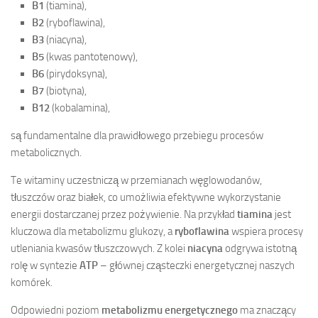
B1
(tiamina),
B2
(ryboflawina),
B3
(niacyna),
B5
(kwas pantotenowy),
B6
(pirydoksyna),
B7
(biotyna),
B12
(kobalamina),
są fundamentalne dla prawidłowego przebiegu procesów
metabolicznych.
Te witaminy uczestniczą w przemianach węglowodanów,
tłuszczów oraz białek, co umożliwia efektywne wykorzystanie
energii dostarczanej przez pożywienie. Na przykład
tiamina
jest
kluczowa dla metabolizmu glukozy, a
ryboflawina
wspiera procesy
utleniania kwasów tłuszczowych. Z kolei
niacyna
odgrywa istotną
rolę w syntezie
ATP
– głównej cząsteczki energetycznej naszych
komórek.
Odpowiedni poziom
metabolizmu energetycznego
ma znaczący