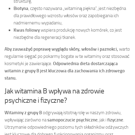
strukturę,
Biotyna
, często nazywana „witaminą piękna”, jest niezbędna
dla prawidłowego wzrostu włosów oraz zapobiegania ich
nadmiernemu wypadaniu,
Kwas foliowy
wspiera produkcję nowych komórek, co jest
niezbędne dla regeneracji tkanek.
Aby zauważyć poprawę wyglądu skóry, włosów i paznokci,
warto
regularnie sięgać po pokarmy bogate w te witaminy oraz stosować
kosmetyki je zawierające.
Odpowiednia dieta dostarczająca
witamin z grupy B jest kluczowa dla zachowania ich zdrowego
stanu.
Jak witamina B wpływa na zdrowie
psychiczne i fizyczne?
Witaminy z grupy B
odgrywają istotną rolę w naszym zdrowiu,
wpływając zarówno na
samopoczucie psychiczne
, jak i
fizyczne
.
Utrzymanie odpowiedniego poziomu tych składników odżywczych
jest kluczowe dla dobrego funkcjonowania organizmu oraz