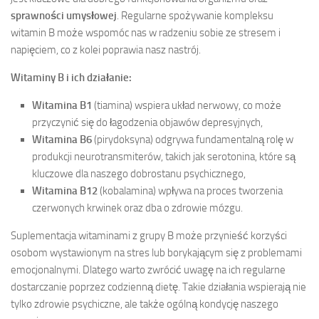
sprawności umysłowej
. Regularne spożywanie kompleksu
witamin B może wspomóc nas w radzeniu sobie ze stresem i
napięciem, co z kolei poprawia nasz nastrój.
Witaminy B i ich działanie:
Witamina B1
(tiamina) wspiera układ nerwowy, co może
przyczynić się do łagodzenia objawów depresyjnych,
Witamina B6
(pirydoksyna) odgrywa fundamentalną rolę w
produkcji neurotransmiterów, takich jak serotonina, które są
kluczowe dla naszego dobrostanu psychicznego,
Witamina B12
(kobalamina) wpływa na proces tworzenia
czerwonych krwinek oraz dba o zdrowie mózgu.
Suplementacja witaminami z grupy B może przynieść korzyści
osobom wystawionym na stres lub borykającym się z problemami
emocjonalnymi. Dlatego warto zwrócić uwagę na ich regularne
dostarczanie poprzez codzienną dietę. Takie działania wspierają nie
tylko zdrowie psychiczne, ale także ogólną kondycję naszego