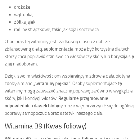
drożdże,
wątróbka,
żółtka jajek,
rośliny strączkowe, takie jak soja i soczewica.
Choć brak tej witaminy jest rzadkością u osób z dobrze
zbilansowaną dietą,
suplementacja
może być korzystna dla tych,
którzy chcą poprawić stan swoich włosów czy skóry lub borykają się
z jej niedoborem.
Dzięki swoim właściwościom wspierającym zdrowie ciała, biotyna
zdobyła miano
„witaminy piękna”
. Osoby suplementujące tę
witaminę mogą zauważyć znaczną poprawę zarówno w wyglądzie
skóry, jak i kondycji włosów.
Regularne przyjmowanie
odpowiednich dawek biotyny
może więc przyczynić się do ogólnej
poprawy samopoczucia oraz estetyki naszego ciała.
Witamina B9 (Kwas foliowy)
Witamina B9
, znana również jako
kwas foliowy
, pełni niezwykle