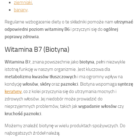
ziemniaki
,
banany
.
Regularne wzbogacenie diety o te składniki pomoże nam
utrzymać
odpowiedni poziom witaminy B6
i przyczyni się do
ogólnej
poprawy zdrowia
.
Witamina B7 (Biotyna)
Witamina B7
, znana powszechnie jako
biotyna
, pełni niezwykle
istotną funkcję w naszym organizmie. Jest kluczowa dla
metabolizmu kwasów tłuszczowych
i ma ogromny wpływ na
kondycję
włosów
,
skóry
oraz
paznokci
. Biotyna wspomaga
syntezę
keratyny
, co z kolei przyczynia się do utrzymania mocnych i
zdrowych włosów. Jej niedobór może prowadzić do
nieprzyjemnych problemów, takich jak
wypadanie włosów
czy
kruchość paznokci
.
Możemy znaleźć biotynę w wielu produktach spożywczych. Do
najbogatszych źródeł należą: