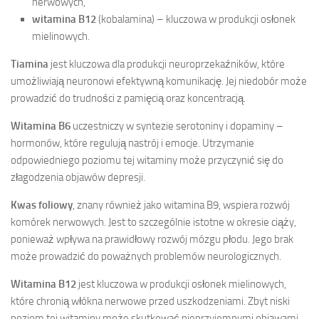
nerwowych,
witamina B12
(kobalamina) – kluczowa w produkcji osłonek
mielinowych.
Tiamina
jest kluczowa dla produkcji neuroprzekaźników, które
umożliwiają neuronowi efektywną komunikację. Jej niedobór może
prowadzić do trudności z pamięcią oraz koncentracją.
Witamina B6
uczestniczy w syntezie serotoniny i dopaminy –
hormonów, które regulują nastrój i emocje. Utrzymanie
odpowiedniego poziomu tej witaminy może przyczynić się do
złagodzenia objawów depresji.
Kwas foliowy
, znany również jako witamina B9, wspiera rozwój
komórek nerwowych. Jest to szczególnie istotne w okresie ciąży,
ponieważ wpływa na prawidłowy rozwój mózgu płodu. Jego brak
może prowadzić do poważnych problemów neurologicznych.
Witamina B12
jest kluczowa w produkcji osłonek mielinowych,
które chronią włókna nerwowe przed uszkodzeniami. Zbyt niski
poziom tej witaminy może skutkować nieprzyjemnymi objawami