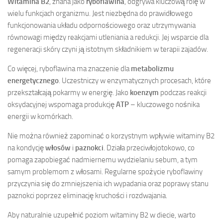
Witamina B2
, znana jako
ryboflawina
, odgrywa kluczową rolę w
wielu funkcjach organizmu. Jest niezbędna do prawidłowego
funkcjonowania układu odpornościowego oraz utrzymywania
równowagi między reakcjami utleniania a redukcji. Jej wsparcie dla
regeneracji skóry czyni ją istotnym składnikiem w terapii zajadów.
Co więcej, ryboflawina ma znaczenie dla
metabolizmu
energetycznego
. Uczestniczy w enzymatycznych procesach, które
przekształcają pokarmy w energię. Jako
koenzym
podczas reakcji
oksydacyjnej wspomaga produkcję
ATP
– kluczowego nośnika
energii w komórkach.
Nie można również zapominać o korzystnym wpływie witaminy B2
na kondycję
włosów
i
paznokci
. Działa przeciwłojotokowo, co
pomaga zapobiegać nadmiernemu wydzielaniu sebum, a tym
samym problemom z włosami. Regularne spożycie ryboflawiny
przyczynia się do zmniejszenia ich wypadania oraz poprawy stanu
paznokci poprzez eliminację kruchości i rozdwajania.
Aby naturalnie uzupełnić poziom witaminy B2 w diecie, warto