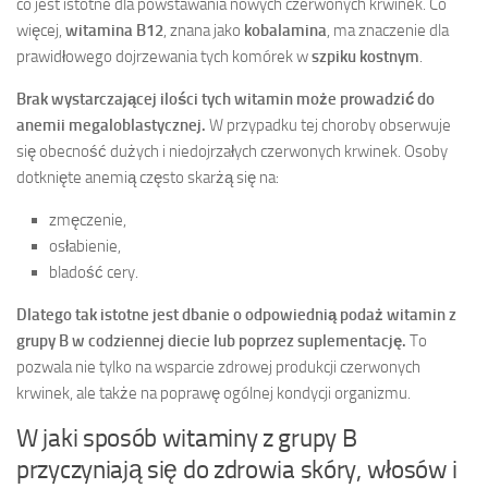
co jest istotne dla powstawania nowych czerwonych krwinek. Co
więcej,
witamina B12
, znana jako
kobalamina
, ma znaczenie dla
prawidłowego dojrzewania tych komórek w
szpiku kostnym
.
Brak wystarczającej ilości tych witamin może prowadzić do
anemii megaloblastycznej.
W przypadku tej choroby obserwuje
się obecność dużych i niedojrzałych czerwonych krwinek. Osoby
dotknięte anemią często skarżą się na:
zmęczenie,
osłabienie,
bladość cery.
Dlatego tak istotne jest dbanie o odpowiednią podaż witamin z
grupy B w codziennej diecie lub poprzez suplementację.
To
pozwala nie tylko na wsparcie zdrowej produkcji czerwonych
krwinek, ale także na poprawę ogólnej kondycji organizmu.
W jaki sposób witaminy z grupy B
przyczyniają się do zdrowia skóry, włosów i