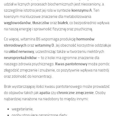
udział w licznych procesach biochemicznych jest nieoceniony, a
szczególnie istotna jest jej rola w syntezie
koenzymu A
. Ten
koenzym ma kluczowe znaczenie dla metabolizowania
węglowodanów
,
tłuszczów
oraz
białek
, co bezpośrednio wpływa
na naszą energię i sprawność fizyczną oraz psychiczną.
Co więcej, witamina B5 wspomaga produkcję
hormonów
steroidowych
oraz
witaminy D
. Jej obecność korzystnie oddziałuje
na
układ nerwowy
, uczestnicząc także w tworzeniu niektórych
neuroprzekaźników
– to z kolei ma ogromne znaczenie dla
naszego zdrowia psychicznego.
Kwas pantotenowy
może pomóc
złagodzić zmęczenie i znużenie, co pozytywnie wpływa na nastrój
oraz zdolność do koncentracji.
Brak wystarczającej ilości kwasu pantotenowego może prowadzić
do objawów takich jak
apatia
czy
chroniczne zmęczenie
. Osoby
najbardziej narażone na niedobory to między innymi:
wegetarianie,
osoby stosujące ograniczone diety.