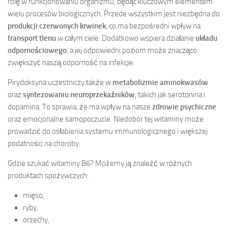
rolę w funkcjonowaniu organizmu, będąc kluczowym elementem
wielu procesów biologicznych. Przede wszystkim jest niezbędna do
produkcji czerwonych krwinek
, co ma bezpośredni wpływ na
transport tlenu
w całym ciele. Dodatkowo wspiera działanie
układu
odpornościowego
, a jej odpowiedni poziom może znacząco
zwiększyć naszą odporność na infekcje.
Pirydoksyna uczestniczy także w
metabolizmie aminokwasów
oraz
syntezowaniu neuroprzekaźników
, takich jak serotonina i
dopamina. To sprawia, że ma wpływ na nasze
zdrowie psychiczne
oraz emocjonalne samopoczucie. Niedobór tej witaminy może
prowadzić do osłabienia systemu immunologicznego i większej
podatności na choroby.
Gdzie szukać witaminy B6? Możemy ją znaleźć w różnych
produktach spożywczych:
mięso,
ryby,
orzechy,