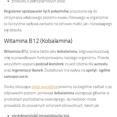
produkty z pełnoziarnistych zbóż.
Regularne spożywanie tych pokarmów
przyczynia się do
utrzymania właściwego poziomu kwasu foliowego w organizmie,
co korzystnie wpływa zarówno na zdrowie matki, jak i rozwijającego
się dziecka.
Witamina B12 (Kobalamina)
Witamina B12
, znana także jako
kobalamina
, odgrywa kluczową
rolę w prawidłowym funkcjonowaniu naszego organizmu. Przede
wszystkim wspiera
podział komórek
, co jest istotne dla
wzrostu
oraz
regeneracji tkanek
. Dodatkowo ma wpływ na
apetyt
i
ogólne
samopoczucie
.
Osoby stosujące
dietę wegańską
powinny szczególnie zadbać o jej
odpowiedni poziom, ponieważ
kobalamina
występuje głównie w
produktach pochodzenia zwierzęcego. Jej niedobór może
prowadzić do poważnych schorzeń zdrowotnych, takich jak:
niedokrwistość megaloblastyczna
,