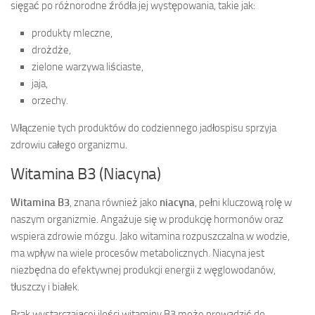
sięgać po różnorodne źródła jej występowania, takie jak:
produkty mleczne,
drożdże,
zielone warzywa liściaste,
jaja,
orzechy.
Włączenie tych produktów do codziennego jadłospisu sprzyja
zdrowiu całego organizmu.
Witamina B3 (Niacyna)
Witamina B3
, znana również jako
niacyna
, pełni kluczową rolę w
naszym organizmie. Angażuje się w produkcję hormonów oraz
wspiera zdrowie mózgu. Jako witamina rozpuszczalna w wodzie,
ma wpływ na wiele procesów metabolicznych. Niacyna jest
niezbędna do efektywnej produkcji energii z węglowodanów,
tłuszczy i białek.
Brak wystarczającej ilości witaminy B3 może prowadzić do