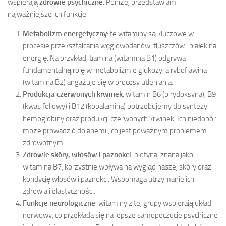
wspierają
zdrowie psychiczne
. Poniżej przedstawiam
najważniejsze ich funkcje:
Metabolizm energetyczny
: te witaminy są kluczowe w
procesie przekształcania węglowodanów, tłuszczów i białek na
energię. Na przykład, tiamina (witamina B1) odgrywa
fundamentalną rolę w metabolizmie glukozy, a ryboflawina
(witamina B2) angażuje się w procesy utleniania.
Produkcja czerwonych krwinek
: witamin B6 (pirydoksyna), B9
(kwas foliowy) i B12 (kobalamina) potrzebujemy do syntezy
hemoglobiny oraz produkcji czerwonych krwinek. Ich niedobór
może prowadzić do anemii, co jest poważnym problemem
zdrowotnym.
Zdrowie skóry, włosów i paznokci
: biotyna, znana jako
witamina B7, korzystnie wpływa na wygląd naszej skóry oraz
kondycję włosów i paznokci. Wspomaga utrzymanie ich
zdrowia i elastyczności.
Funkcje neurologiczne
: witaminy z tej grupy wspierają układ
nerwowy, co przekłada się na lepsze samopoczucie psychiczne