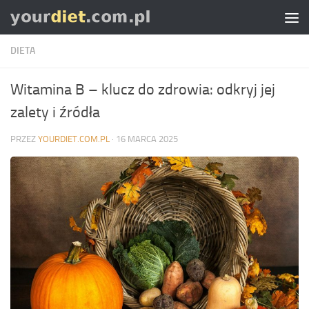
Skip to content
DIETA
Witamina B – klucz do zdrowia: odkryj jej
zalety i źródła
PRZEZ
YOURDIET.COM.PL
·
16 MARCA 2025