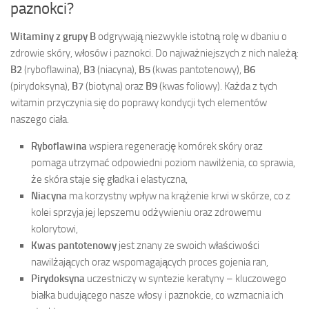
paznokci?
Witaminy z grupy B
odgrywają niezwykle istotną rolę w dbaniu o
zdrowie skóry, włosów i paznokci. Do najważniejszych z nich należą:
B2
(ryboflawina),
B3
(niacyna),
B5
(kwas pantotenowy),
B6
(pirydoksyna),
B7
(biotyna) oraz
B9
(kwas foliowy). Każda z tych
witamin przyczynia się do poprawy kondycji tych elementów
naszego ciała.
Ryboflawina
wspiera regenerację komórek skóry oraz
pomaga utrzymać odpowiedni poziom nawilżenia, co sprawia,
że skóra staje się gładka i elastyczna,
Niacyna
ma korzystny wpływ na krążenie krwi w skórze, co z
kolei sprzyja jej lepszemu odżywieniu oraz zdrowemu
kolorytowi,
Kwas pantotenowy
jest znany ze swoich właściwości
nawilżających oraz wspomagających proces gojenia ran,
Pirydoksyna
uczestniczy w syntezie keratyny – kluczowego
białka budującego nasze włosy i paznokcie, co wzmacnia ich