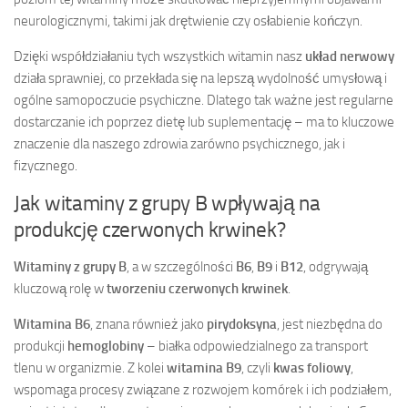
neurologicznymi, takimi jak drętwienie czy osłabienie kończyn.
Dzięki współdziałaniu tych wszystkich witamin nasz
układ nerwowy
działa sprawniej, co przekłada się na lepszą wydolność umysłową i
ogólne samopoczucie psychiczne. Dlatego tak ważne jest regularne
dostarczanie ich poprzez dietę lub suplementację – ma to kluczowe
znaczenie dla naszego zdrowia zarówno psychicznego, jak i
fizycznego.
Jak witaminy z grupy B wpływają na
produkcję czerwonych krwinek?
Witaminy z grupy B
, a w szczególności
B6
,
B9
i
B12
, odgrywają
kluczową rolę w
tworzeniu czerwonych krwinek
.
Witamina B6
, znana również jako
pirydoksyna
, jest niezbędna do
produkcji
hemoglobiny
– białka odpowiedzialnego za transport
tlenu w organizmie. Z kolei
witamina B9
, czyli
kwas foliowy
,
wspomaga procesy związane z rozwojem komórek i ich podziałem,