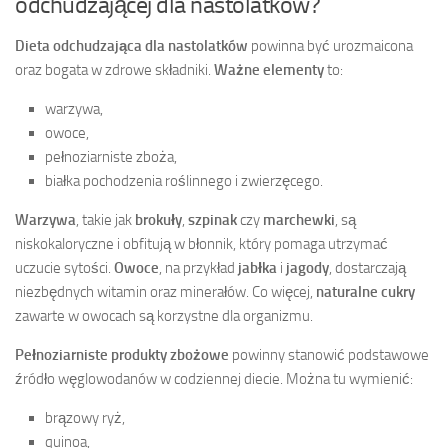
odchudzającej dla nastolatków?
Dieta odchudzająca dla nastolatków
powinna być urozmaicona
oraz bogata w zdrowe składniki.
Ważne elementy
to:
warzywa,
owoce,
pełnoziarniste zboża,
białka pochodzenia roślinnego i zwierzęcego.
Warzywa
, takie jak
brokuły
,
szpinak
czy
marchewki
, są
niskokaloryczne i obfitują w błonnik, który pomaga utrzymać
uczucie sytości.
Owoce
, na przykład
jabłka
i
jagody
, dostarczają
niezbędnych witamin oraz minerałów. Co więcej,
naturalne cukry
zawarte w owocach są korzystne dla organizmu.
Pełnoziarniste produkty zbożowe
powinny stanowić podstawowe
źródło węglowodanów w codziennej diecie. Można tu wymienić:
brązowy ryż,
quinoa,