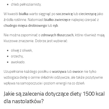
chleb pełnoziarnisty.
W kwestii
białka
warto sięgnąć po
soczewicę
lub
ciecierzycę
jako
źródła roślinne. Natomiast
białko zwierzęce
najlepiej czerpać z
chudego mięsa drobiowego
lub
ryb
.
Nie można zapominać o
zdrowych tłuszczach
, które również mają
kluczowe znaczenie. Dobrze jest wybierać:
oliwę z oliwek,
orzechy,
awokado.
Uzupełnianie każdego posiłku o
warzywa
lub
owoce
nie tylko
wzbogaca dietę o cenne składniki odżywcze, ale także pozytywnie
wpływa na samopoczucie i poziom energii na co dzień.
Jakie są zalecenia dotyczące diety 1500 kcal
dla nastolatków?