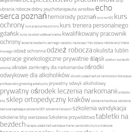
bhp
alergia na mleko
echo
ubrania robocze
dobry psychoterapeuta wrocław
serca poznań
kurs
hemoroidy poznań
kurs na HDS
ochrony
kurs trenera personalnego
kurs pracownika ochrony
gdańsk
kwalifikowany pracownik
kursy na wózki widłowe kraków
ochrony
leczenie bezdechu sennego rzeszów
nauka sep i hds
objawy nietolerancji mleka
odzież robocza
okulista lublin
odzież ochronna
krowiego
operacje ginekologiczne prywatnie śląsk
opiekun wycieczki
ośrodki
ośrodek zamknięty dla narkomanów
szkolnej
odwykowe dla alkoholików
ośrodki uzależnień od narkotyków Warszawa
prywatny odwyk alkoholowy
profesjonalny ginekolog estetyczny
prywatny ośrodek leczenia narkomanii
przepisy
sklep ortopedyczny kraków
bhp
szkolenia handlowe
szkolenia
szkolenia windykacja
kadra zarządzająca
szkolenia SEP
szkolenia transport
tabletki na
szkolenie bhp warszawa
Szkolenie przywództwo
bezdech
terapia uzależnień warszawa
trener personalny kurs w krakowie