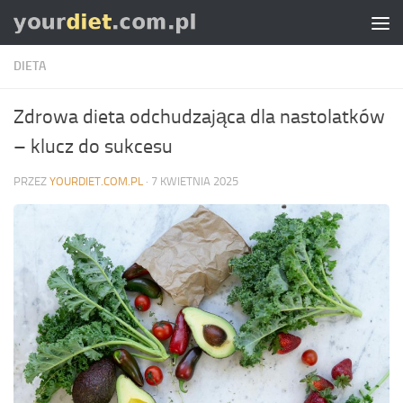
Skip to content
DIETA
Zdrowa dieta odchudzająca dla nastolatków
– klucz do sukcesu
PRZEZ
YOURDIET.COM.PL
·
7 KWIETNIA 2025