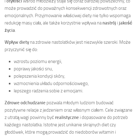
i
otyłości
wśród młodzieży staje się coraz bardziej powszechny, co
może prowadzić do poważnych konsekwencji zdrowotnych oraz
emocjonalnych. Przyjmowanie właściwej diety nie tylko wspomaga
redukcję masy ciała, ale także korzystnie wpływa na
nastrój
i
jakość
życia
.
Wpływ diety
na zdrowie nastolatków jest niezwykle szeroki. Może
przyczynić się do:
wzrostu poziomu energii,
poprawy jakości snu,
polepszenia kondycji skóry,
wzmocnienia układu odpornościowego,
lepszego radzenia sobie z emocjami.
Zdrowe odchudzanie
pozwala młodym ludziom budować
pozytywne relacje z jedzeniem oraz własnym ciałem. Cele związane
z utratą wagi powinny być
realistyczne
i dopasowane do potrzeb
każdego nastolatka. Istotne jest unikanie skrajnych diet czy
głodówek, które mogą prowadzić do niedoborów witamin i