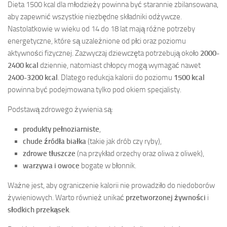
Dieta 1500 kcal dla młodzieży powinna być starannie zbilansowana,
aby zapewnić wszystkie niezbędne składniki odżywcze.
Nastolatkowie w wieku od 14 do 18 lat mają różne potrzeby
energetyczne, które są uzależnione od płci oraz poziomu
aktywności fizycznej. Zazwyczaj dziewczęta potrzebują około
2000-
2400 kcal
dziennie, natomiast chłopcy mogą wymagać nawet
2400-3200 kcal
. Dlatego redukcja kalorii do poziomu
1500 kcal
powinna być podejmowana tylko pod okiem specjalisty.
Podstawą zdrowego żywienia są:
produkty pełnoziarniste
,
chude źródła białka
(takie jak drób czy ryby),
zdrowe tłuszcze
(na przykład orzechy oraz oliwa z oliwek),
warzywa i owoce
bogate w błonnik.
Ważne jest, aby ograniczenie kalorii nie prowadziło do niedoborów
żywieniowych. Warto również unikać
przetworzonej żywności
i
słodkich przekąsek
.