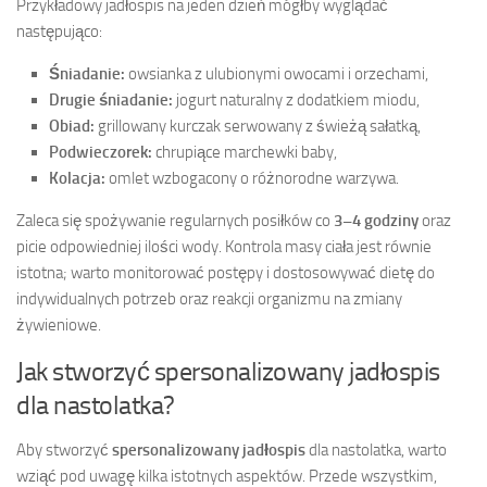
Przykładowy jadłospis na jeden dzień mógłby wyglądać
następująco:
Śniadanie:
owsianka z ulubionymi owocami i orzechami,
Drugie śniadanie:
jogurt naturalny z dodatkiem miodu,
Obiad:
grillowany kurczak serwowany z świeżą sałatką,
Podwieczorek:
chrupiące marchewki baby,
Kolacja:
omlet wzbogacony o różnorodne warzywa.
Zaleca się spożywanie regularnych posiłków co
3–4 godziny
oraz
picie odpowiedniej ilości wody. Kontrola masy ciała jest równie
istotna; warto monitorować postępy i dostosowywać dietę do
indywidualnych potrzeb oraz reakcji organizmu na zmiany
żywieniowe.
Jak stworzyć spersonalizowany jadłospis
dla nastolatka?
Aby stworzyć
spersonalizowany jadłospis
dla nastolatka, warto
wziąć pod uwagę kilka istotnych aspektów. Przede wszystkim,