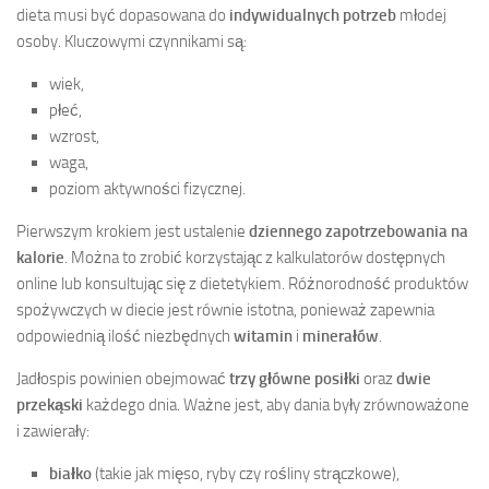
dieta musi być dopasowana do
indywidualnych potrzeb
młodej
osoby. Kluczowymi czynnikami są:
wiek,
płeć,
wzrost,
waga,
poziom aktywności fizycznej.
Pierwszym krokiem jest ustalenie
dziennego zapotrzebowania na
kalorie
. Można to zrobić korzystając z kalkulatorów dostępnych
online lub konsultując się z dietetykiem. Różnorodność produktów
spożywczych w diecie jest równie istotna, ponieważ zapewnia
odpowiednią ilość niezbędnych
witamin
i
minerałów
.
Jadłospis powinien obejmować
trzy główne posiłki
oraz
dwie
przekąski
każdego dnia. Ważne jest, aby dania były zrównoważone
i zawierały:
białko
(takie jak mięso, ryby czy rośliny strączkowe),