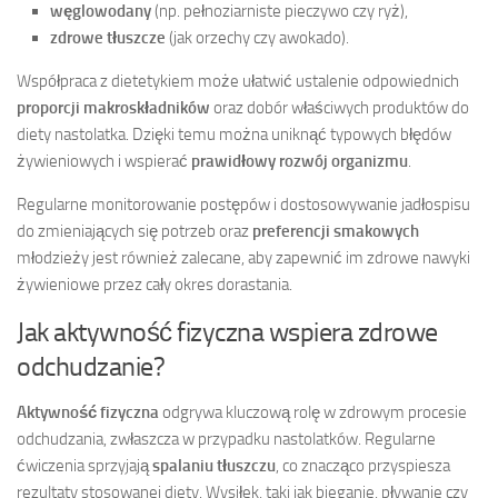
węglowodany
(np. pełnoziarniste pieczywo czy ryż),
zdrowe tłuszcze
(jak orzechy czy awokado).
Współpraca z dietetykiem może ułatwić ustalenie odpowiednich
proporcji makroskładników
oraz dobór właściwych produktów do
diety nastolatka. Dzięki temu można uniknąć typowych błędów
żywieniowych i wspierać
prawidłowy rozwój organizmu
.
Regularne monitorowanie postępów i dostosowywanie jadłospisu
do zmieniających się potrzeb oraz
preferencji smakowych
młodzieży jest również zalecane, aby zapewnić im zdrowe nawyki
żywieniowe przez cały okres dorastania.
Jak aktywność fizyczna wspiera zdrowe
odchudzanie?
Aktywność fizyczna
odgrywa kluczową rolę w zdrowym procesie
odchudzania, zwłaszcza w przypadku nastolatków. Regularne
ćwiczenia sprzyjają
spalaniu tłuszczu
, co znacząco przyspiesza
rezultaty stosowanej diety. Wysiłek, taki jak bieganie, pływanie czy