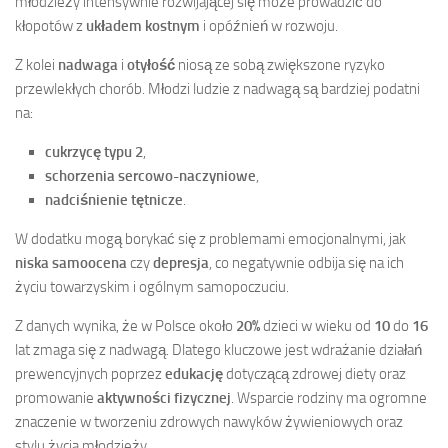
młodzieży intensywnie rozwijającej się może prowadzić do
kłopotów z
układem kostnym
i opóźnień w rozwoju.
Z kolei
nadwaga
i
otyłość
niosą ze sobą zwiększone ryzyko
przewlekłych chorób. Młodzi ludzie z nadwagą są bardziej podatni
na:
cukrzycę typu 2
,
schorzenia sercowo-naczyniowe
,
nadciśnienie tętnicze
.
W dodatku mogą borykać się z problemami emocjonalnymi, jak
niska samoocena
czy
depresja
, co negatywnie odbija się na ich
życiu towarzyskim i ogólnym samopoczuciu.
Z danych wynika, że w Polsce około
20%
dzieci w wieku od
10
do
16
lat zmaga się z nadwagą. Dlatego kluczowe jest wdrażanie działań
prewencyjnych poprzez
edukację
dotyczącą zdrowej diety oraz
promowanie
aktywności fizycznej
. Wsparcie rodziny ma ogromne
znaczenie w tworzeniu zdrowych nawyków żywieniowych oraz
stylu życia młodzieży.