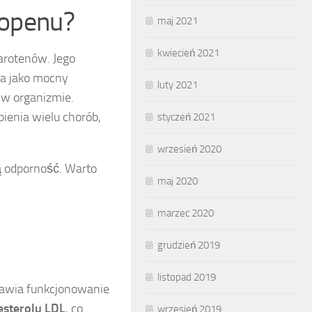
kopenu?
maj 2021
kwiecień 2021
karotenów. Jego
ła jako mocny
luty 2021
i w organizmie.
ienia wielu chorób,
styczeń 2021
wrzesień 2020
ą odporność. Warto
maj 2020
marzec 2020
grudzień 2019
listopad 2019
rawia funkcjonowanie
esterolu LDL
, co
wrzesień 2019