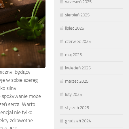
wrzesień 2025
sierpień 2025
lipiec 2025
czerwiec 2025
maj 2025
kwiecień 2025
miczny, będący
yje w sobie szereg
marzec 2025
ko silny
luty 2025
rne spożywanie może
zeń serca. Warto
styczeń 2025
ncjał nie tylko
fekty zdrowotne
grudzień 2024
kakujące.