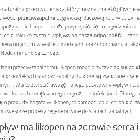
 naturalny przeciwutleniacz, który można znaleźć głównie 
ściwości
przeciwzapalne
odgrywają kluczową rolę w utrzyma
 spożywanie likopenu może przyczynić się do łagodzenia s
, co z kolei korzystnie wpływa na naszą
odporność
. Liczne
piera organizm w walce z infekcjami oraz chorobami, a tak
układu immunologicznego.
ałaniu przeciwzapalnemu, likopen może przyczyniać się do
o
ia przewlekłych stanów zapalnych, które są związane z wi
yjnymi. Warto zwrócić uwagę na jego pozytywny wpływ na u
ie w okresach zwiększonego zagrożenia infekcjami. Dlatego
ę o produkty bogate w likopen; to pomoże lepiej chronić org
i i wesprze procesy regeneracyjne po stanach zapalnych.
pływ ma likopen na zdrowie serca i
nia?