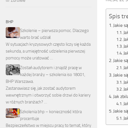
Zdrowie
Spis tr
BHP
Jakie s
Szkolenie – pierwsza pomoc. Dlaczego
Ja
warto brać udział.
Ja
W sytuacjach kryzysowych często liczy się każda
Ja
sekunda, a umiejętność udzielenia pierwszej
Ja
pomocy może uratować …
Jakie s
Ja
Zostań audytorem i znajdź pracę w
każdej branży – szkolenia iso 18001,
Jakie s
BHP Warszawa.
Ja
Zastanawiasz się, jak zostać audytorem
Ja
wewnętrznym i otworzyć sobie drzwi do kariery
Jak zbi
w różnych branżach? …
Ja
Jakie s
Szkolenia bhp – konieczność która
Ja
procentuje
Bezpieczeństwo w miejscu pracy to temat, który