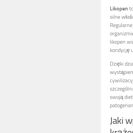
Likopen
to
silne wła
Regularne
organizmie
likopen ws
kondycję 
Dzięki dzi
wystąpien
cywilizac
szczególn
swoją diet
patogenam
Jaki w
krąże