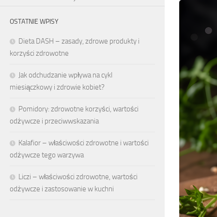
OSTATNIE WPISY
Dieta DASH – zasady, zdrowe produkty i
korzyści zdrowotne
Jak odchudzanie wpływa na cykl
miesiączkowy i zdrowie kobiet?
Pomidory: zdrowotne korzyści, wartości
odżywcze i przeciwwskazania
Kalafior – właściwości zdrowotne i wartości
odżywcze tego warzywa
Liczi – właściwości zdrowotne, wartości
odżywcze i zastosowanie w kuchni