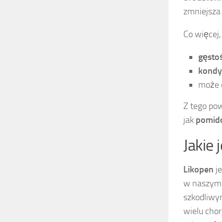
zmniejsza 
Co więcej,
gęsto
kondy
może 
Z tego pow
jak
pomid
Jakie 
Likopen
je
w naszym 
szkodliwy
wielu chor