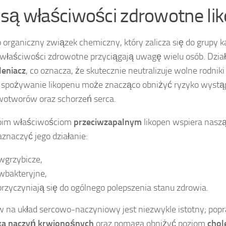
e są właściwości zdrowotne li
 organiczny związek chemiczny, który zalicza się do grupy 
 właściwości zdrowotne przyciągają uwagę wielu osób. Dzia
leniacz
, co oznacza, że skutecznie neutralizuje wolne rodnik
 spożywanie likopenu może znacząco obniżyć ryzyko wystąp
otworów oraz schorzeń serca.
oim właściwościom
przeciwzapalnym
likopen wspiera nasz
znaczyć jego działanie:
wgrzybicze,
wbakteryjne,
przyczyniają się do ogólnego polepszenia stanu zdrowia.
w na układ sercowo-naczyniowy jest niezwykle istotny; pop
ka naczyń krwionośnych
oraz pomaga obniżyć poziom
chol