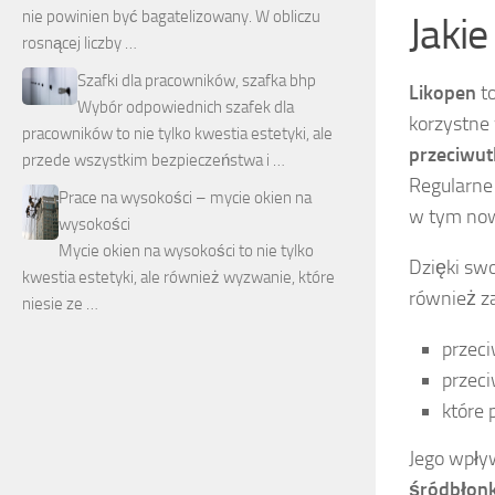
nie powinien być bagatelizowany. W obliczu
Jaki
rosnącej liczby …
Szafki dla pracowników, szafka bhp
Likopen
to
Wybór odpowiednich szafek dla
korzystne
pracowników to nie tylko kwestia estetyki, ale
przeciwut
przede wszystkim bezpieczeństwa i …
Regularne
Prace na wysokości – mycie okien na
w tym now
wysokości
Mycie okien na wysokości to nie tylko
Dzięki sw
kwestia estetyki, ale również wyzwanie, które
również za
niesie ze …
przeci
przeci
które 
Jego wpły
śródbłon