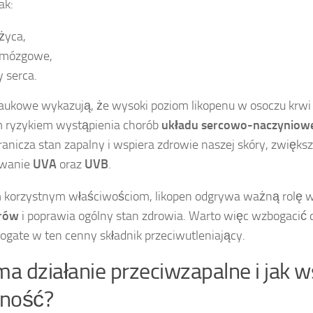
ak:
życa,
 mózgowe,
 serca.
aukowe wykazują, że wysoki poziom likopenu w osoczu krwi 
 ryzykiem wystąpienia chorób
układu sercowo-naczyniow
ranicza stan zapalny i wspiera zdrowie naszej skóry, zwięks
owanie
UVA
oraz
UVB
.
m korzystnym właściwościom, likopen odgrywa ważną rolę w 
rów
i poprawia ogólny stan zdrowia. Warto więc wzbogacić 
ogate w ten cenny składnik przeciwutleniający.
 ma działanie przeciwzapalne i jak
ność?