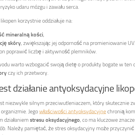
ryzyko udaru mózgu i zawału serca.
 likopen korzystnie oddziałuje na:
ść mineralną kości
,
cję skóry
, zwiększając jej odporność na promieniowanie UV
on poprawić liczbę i aktywność plemników.
odu warto wzbogacić swoją dietę o produkty bogate w ten c
ory
czy ich przetwory.
jest działanie antyoksydacyjne liko
st niezwykle silnym przeciwutleniaczem, który skutecznie z
organizmie. Jego
właściwości antyoksydacyjne
chronią kom
m działaniem
stresu oksydacyjnego
, co ma kluczowe znacze
ób. Należy pamiętać, że stres oksydacyjny może przyczynić 