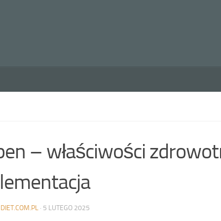
pen – właściwości zdrowotn
plementacja
DIET.COM.PL
·
5 LUTEGO 2025