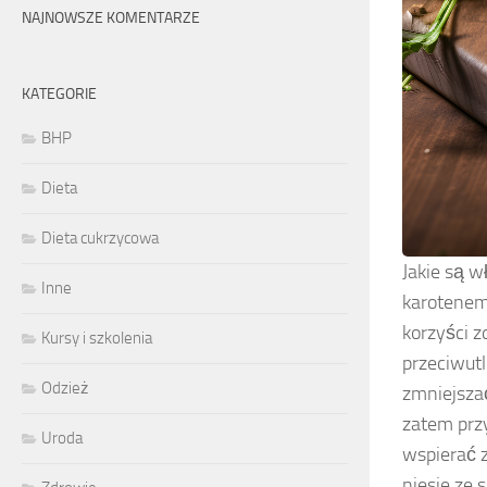
NAJNOWSZE KOMENTARZE
KATEGORIE
BHP
Dieta
Dieta cukrzycowa
Jakie są 
Inne
karotenem,
korzyści 
Kursy i szkolenia
przeciwutl
Odzież
zmniejsza
zatem przy
Uroda
wspierać z
niesie ze 