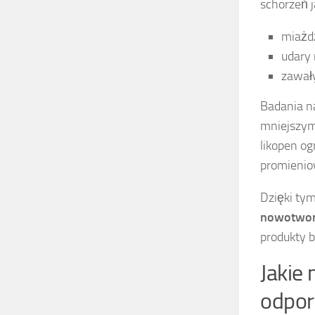
schorzeń j
miażd
udary
zawały
Badania n
mniejszym
likopen og
promieni
Dzięki ty
nowotwo
produkty b
Jakie
odpor