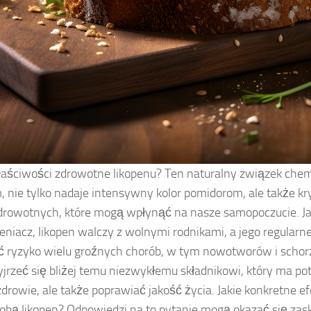
właściwości zdrowotne likopenu? Ten naturalny związek che
 nie tylko nadaje intensywny kolor pomidorom, ale także kr
zdrowotnych, które mogą wpłynąć na nasze samopoczucie. Ja
eniacz, likopen walczy z wolnymi rodnikami, a jego regula
ć ryzyko wielu groźnych chorób, w tym nowotworów i schor
jrzeć się bliżej temu niezwykłemu składnikowi, który ma pote
drowie, ale także poprawiać jakość życia. Jakie konkretne e
sobą likopen? Odpowiedzi na to pytanie mogą okazać się zas