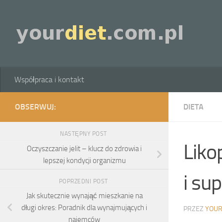
Skip to content
Współpraca i kontakt
OBSERWUJ:
DIETA
NASTĘPNY POST
Liko
Oczyszczanie jelit – klucz do zdrowia i
lepszej kondycji organizmu
i su
POPRZEDNI POST
Jak skutecznie wynająć mieszkanie na
długi okres: Poradnik dla wynajmujących i
PRZEZ
YOUR
najemców