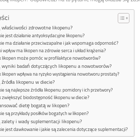
eści
ą właściwości zdrowotne likopenu?
kie jest działanie antyoksydacyjne likopenu?
kie ma działanie przeciwzapalne i jak wspomaga odporność?
ki wpływ ma likopen na zdrowie serca i układ krążenia?
k likopen może pomóc w profilaktyce nowotworów?
ą wyniki badań dotyczących likopenu a nowotworów?
k likopen wpływa na ryzyko wystąpienia nowotworu prostaty?
ą źródła likopenu w diecie?
kie są najlepsze źródła likopenu: pomidory i ich przetwory?
k zwiększyć biodostępność likopenu w diecie?
lansować dietę bogatą w likopen?
kie są przykłady posiłków bogatych w likopen?
ą zalety i wady suplementacji likopenu?
kie jest dawkowanie i jakie są zalecenia dotyczące suplementacji?