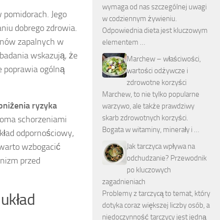
wymaga od nas szczególnej uwagi
w pomidorach. Jego
w codziennym żywieniu.
niu dobrego zdrowia.
Odpowiednia dieta jest kluczowym
tanów zapalnych w
elementem …
 badania wskazują, że
Marchew – właściwości,
że poprawia ogólną
wartości odżywcze i
zdrowotne korzyści
Marchew, to nie tylko popularne
bniżenia ryzyka
warzywo, ale także prawdziwy
skarb zdrowotnych korzyści.
eloma schorzeniami
Bogata w witaminy, minerały i …
kład odpornościowy,
 warto wzbogacić
Jak tarczyca wpływa na
odchudzanie? Przewodnik
anizm przed
po kluczowych
zagadnieniach
Problemy z tarczycą to temat, który
 układ
dotyka coraz większej liczby osób, a
niedoczynność tarczycy jest jedną