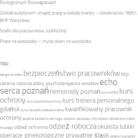
Ekologicznych Rozwiązaniach
Zostań audytorem i znajdź pracę w każdej branży – szkolenia iso 18001,
BHP Warszawa.
Szafki dla pracowników, szafka bhp
Prace na wysokości – mycie okien na wysokości
TAGI
bezpieczeństwo pracowników
bhp
alergia na mleko
echo
ubrania robocze
dobry psychoterapeuta wrocław
serca poznań
kurs
hemoroidy poznań
kurs na HDS
ochrony
kurs trenera personalnego
kurs pracownika ochrony
gdańsk
kwalifikowany pracownik
kursy na wózki widłowe kraków
ochrony
leczenie bezdechu sennego rzeszów
nauka sep i hds
objawy nietolerancji mleka
odzież robocza
okulista lublin
odzież ochronna
krowiego
operacje ginekologiczne prywatnie śląsk
opiekun wycieczki