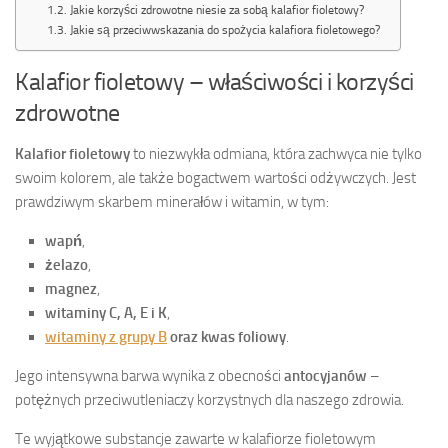
Jakie korzyści zdrowotne niesie za sobą kalafior fioletowy?
Jakie są przeciwwskazania do spożycia kalafiora fioletowego?
Kalafior fioletowy – właściwości i korzyści
zdrowotne
Kalafior fioletowy
to niezwykła odmiana, która zachwyca nie tylko
swoim kolorem, ale także bogactwem wartości odżywczych. Jest
prawdziwym skarbem minerałów i witamin, w tym:
wapń
,
żelazo
,
magnez
,
witaminy C, A, E i K
,
witaminy z grupy B
oraz kwas foliowy
.
Jego intensywna barwa wynika z obecności
antocyjanów
–
potężnych przeciwutleniaczy korzystnych dla naszego zdrowia.
Te wyjątkowe substancje zawarte w kalafiorze fioletowym