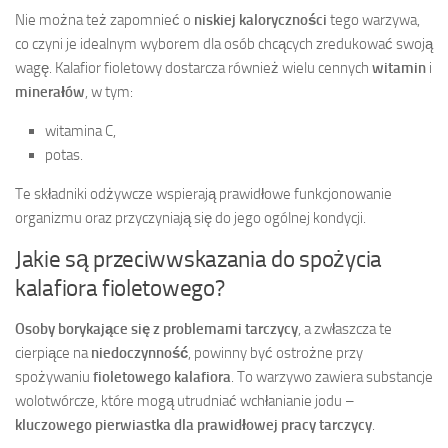
Nie można też zapomnieć o
niskiej kaloryczności
tego warzywa,
co czyni je idealnym wyborem dla osób chcących zredukować swoją
wagę. Kalafior fioletowy dostarcza również wielu cennych
witamin
i
minerałów
, w tym:
witamina C,
potas.
Te składniki odżywcze wspierają prawidłowe funkcjonowanie
organizmu oraz przyczyniają się do jego ogólnej kondycji.
Jakie są przeciwwskazania do spożycia
kalafiora fioletowego?
Osoby borykające się z problemami tarczycy
, a zwłaszcza te
cierpiące na
niedoczynność
, powinny być ostrożne przy
spożywaniu
fioletowego kalafiora
. To warzywo zawiera substancje
wolotwórcze, które mogą utrudniać wchłanianie jodu –
kluczowego pierwiastka dla prawidłowej pracy tarczycy
.