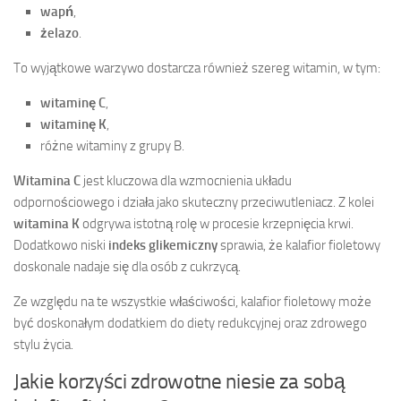
wapń
,
żelazo
.
To wyjątkowe warzywo dostarcza również szereg witamin, w tym:
witaminę C
,
witaminę K
,
różne witaminy z grupy B.
Witamina C
jest kluczowa dla wzmocnienia układu
odpornościowego i działa jako skuteczny przeciwutleniacz. Z kolei
witamina K
odgrywa istotną rolę w procesie krzepnięcia krwi.
Dodatkowo niski
indeks glikemiczny
sprawia, że kalafior fioletowy
doskonale nadaje się dla osób z cukrzycą.
Ze względu na te wszystkie właściwości, kalafior fioletowy może
być doskonałym dodatkiem do diety redukcyjnej oraz zdrowego
stylu życia.
Jakie korzyści zdrowotne niesie za sobą