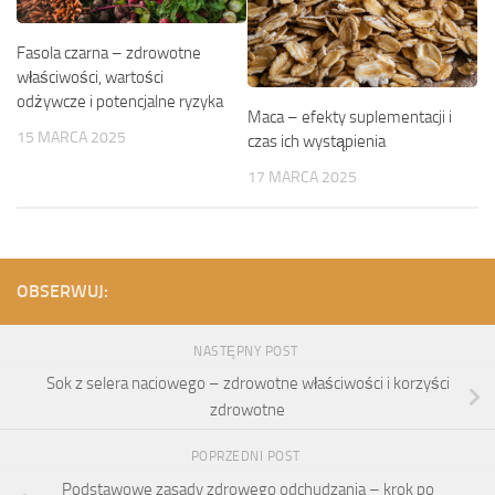
Fasola czarna – zdrowotne
właściwości, wartości
odżywcze i potencjalne ryzyka
Maca – efekty suplementacji i
15 MARCA 2025
czas ich wystąpienia
17 MARCA 2025
OBSERWUJ:
NASTĘPNY POST
Sok z selera naciowego – zdrowotne właściwości i korzyści
zdrowotne
POPRZEDNI POST
Podstawowe zasady zdrowego odchudzania – krok po