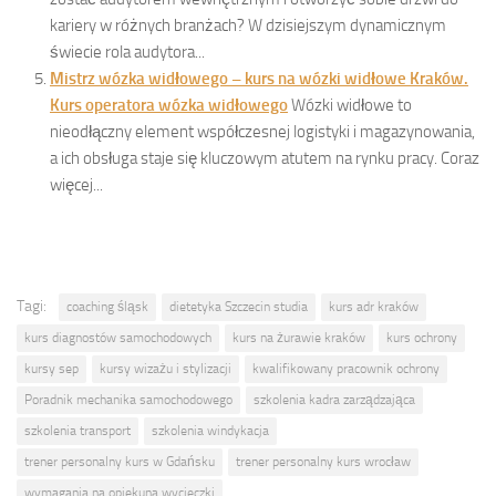
kariery w różnych branżach? W dzisiejszym dynamicznym
świecie rola audytora...
Mistrz wózka widłowego – kurs na wózki widłowe Kraków.
Kurs operatora wózka widłowego
Wózki widłowe to
nieodłączny element współczesnej logistyki i magazynowania,
a ich obsługa staje się kluczowym atutem na rynku pracy. Coraz
więcej...
Tagi:
coaching śląsk
dietetyka Szczecin studia
kurs adr kraków
kurs diagnostów samochodowych
kurs na żurawie kraków
kurs ochrony
kursy sep
kursy wizażu i stylizacji
kwalifikowany pracownik ochrony
Poradnik mechanika samochodowego
szkolenia kadra zarządzająca
szkolenia transport
szkolenia windykacja
trener personalny kurs w Gdańsku
trener personalny kurs wrocław
wymagania na opiekuna wycieczki