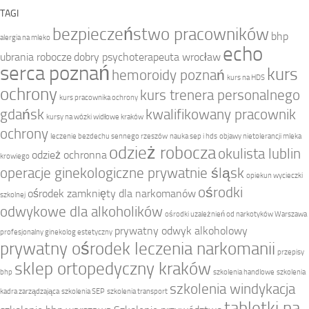
TAGI
bezpieczeństwo pracowników
bhp
alergia na mleko
echo
ubrania robocze
dobry psychoterapeuta wrocław
serca poznań
kurs
hemoroidy poznań
kurs na HDS
ochrony
kurs trenera personalnego
kurs pracownika ochrony
gdańsk
kwalifikowany pracownik
kursy na wózki widłowe kraków
ochrony
leczenie bezdechu sennego rzeszów
nauka sep i hds
objawy nietolerancji mleka
odzież robocza
okulista lublin
odzież ochronna
krowiego
operacje ginekologiczne prywatnie śląsk
opiekun wycieczki
ośrodki
ośrodek zamknięty dla narkomanów
szkolnej
odwykowe dla alkoholików
ośrodki uzależnień od narkotyków Warszawa
prywatny odwyk alkoholowy
profesjonalny ginekolog estetyczny
prywatny ośrodek leczenia narkomanii
przepisy
sklep ortopedyczny kraków
bhp
szkolenia handlowe
szkolenia
szkolenia windykacja
kadra zarządzająca
szkolenia SEP
szkolenia transport
tabletki na