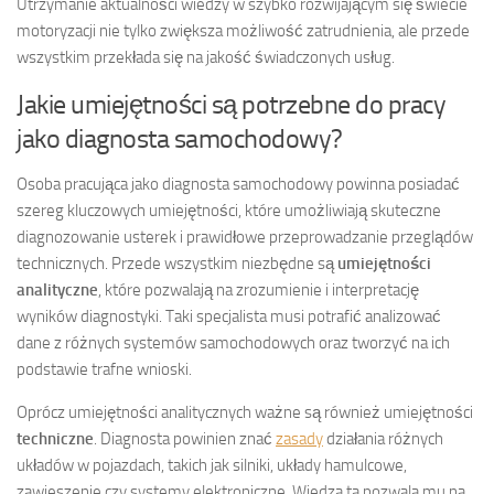
Utrzymanie aktualności wiedzy w szybko rozwijającym się świecie
motoryzacji nie tylko zwiększa możliwość zatrudnienia, ale przede
wszystkim przekłada się na jakość świadczonych usług.
Jakie umiejętności są potrzebne do pracy
jako diagnosta samochodowy?
Osoba pracująca jako diagnosta samochodowy powinna posiadać
szereg kluczowych umiejętności, które umożliwiają skuteczne
diagnozowanie usterek i prawidłowe przeprowadzanie przeglądów
technicznych. Przede wszystkim niezbędne są
umiejętności
analityczne
, które pozwalają na zrozumienie i interpretację
wyników diagnostyki. Taki specjalista musi potrafić analizować
dane z różnych systemów samochodowych oraz tworzyć na ich
podstawie trafne wnioski.
Oprócz umiejętności analitycznych ważne są również umiejętności
techniczne
. Diagnosta powinien znać
zasady
działania różnych
układów w pojazdach, takich jak silniki, układy hamulcowe,
zawieszenie czy systemy elektroniczne. Wiedza ta pozwala mu na