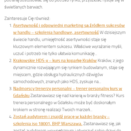
potrafią dostosować się do potrzeb rynku, przyszłość rysuje się w
świetlanych barwach.
Zainteresuje Cię również:
Asertywność i odpowiedni marketing są źródłem sukcesów
w handlu – szkolenia handlowe, asertywność
W dzisiejszym
świecie handlu, umiejętność asertywności staje się
kluczowym elementem sukcesu. Właściwe wyrażanie myśli,
uczuć i potrzeb nie tylko ułatwia komunikację...
Krakowskie HDS-y – kurs na koparkę Kraków
Kraków, z jego
dynamicznie rozwijającym się rynkiem budowlanym, staje się
miejscem, gdzie obsługa hydraulicznych dźwigów
samochodowych, znanych jako HDS, zyskuje na...
Nadmorscy trenerzy personalni – trener personalny kurs w
Gdańsku
Zastanawiasz się nad karierą w branży fitness? Kurs
trenera personalnego w Gdańsku może być doskonałym
krokiem w stronę realizacji Twoich marzeń...
Zostań audytorem i znajdź pracę w każdej branży –
szkolenia iso 18001, BHP Warszawa.
Zastanawiasz się, jak
zostać audytorem wewnętrznym i otworzyć sobie drzwi do