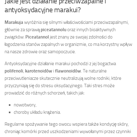
Jakie jest działanie przeciwzapalne i
antyoksydacyjne marakui?
Marakuja
wyróżnia się silnymi właściwościami przeciwzapalnymi,
głównie za sprawą
piceatannolu
oraz innych bioaktywnych
związków.
Piceatannol
jest znany ze swojej zdolności do
łagodzenia stanów zapalnych w organizmie, co ma korzystny wpływ
na nasze zdrowie oraz samopoczucie.
Antyoksydacyjne działanie marakui pochodzi z jej bogactwa
polifenoli
,
karotenoidów
i
flawonoidów
. Te naturalne
przeciwutleniacze skutecznie neutralizują wolne rodniki, które
przyczyniają się do stresu oksydacyjnego. Taki stres może
prowadzić do różnych schorzeń, takich jak:
nowotwory,
choroby układu krążenia.
Regularne spożywanie tego owocu wspiera także kondycję skóry,
chroniąc komórki przed uszkodzeniami wywołanymi przez czynniki