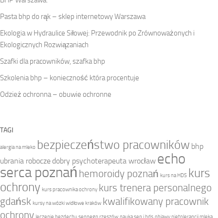
BHP Warszawa.
Pasta bhp do rąk – sklep internetowy Warszawa
Ekologia w Hydraulice Siłowej: Przewodnik po Zrównoważonych i
Ekologicznych Rozwiązaniach
Szafki dla pracowników, szafka bhp
Szkolenia bhp – konieczność która procentuje
Odzież ochronna – obuwie ochronne
TAGI
bezpieczeństwo pracowników
bhp
alergia na mleko
echo
ubrania robocze
dobry psychoterapeuta wrocław
serca poznań
kurs
hemoroidy poznań
kurs na HDS
ochrony
kurs trenera personalnego
kurs pracownika ochrony
gdańsk
kwalifikowany pracownik
kursy na wózki widłowe kraków
ochrony
leczenie bezdechu sennego rzeszów
nauka sep i hds
objawy nietolerancji mleka