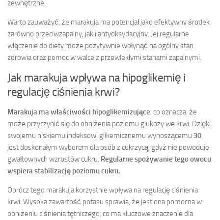
zewnętrzne.
Warto zauważyć, że marakuja ma potencjał jako efektywny środek
zarówno przeciwzapalny, jak i antyoksydacyjny. Jej regularne
włączenie do diety może pozytywnie wpłynąć na ogólny stan
zdrowia oraz pomoc w walce z przewlekłymi stanami zapalnymi.
Jak marakuja wpływa na hipoglikemię i
regulację ciśnienia krwi?
Marakuja ma właściwości hipoglikemizujące
, co oznacza, że
może przyczynić się do obniżenia poziomu glukozy we krwi. Dzięki
swojemu niskiemu indeksowi glikemicznemu wynoszącemu
30
,
jest doskonałym wyborem dla osób z cukrzycą, gdyż nie powoduje
gwałtownych wzrostów cukru.
Regularne spożywanie tego owocu
wspiera stabilizację poziomu cukru.
Oprócz tego marakuja korzystnie wpływa na regulację ciśnienia
krwi. Wysoka zawartość potasu sprawia, że jest ona pomocna w
obniżeniu ciśnienia tętniczego, co ma kluczowe znaczenie dla