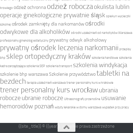
odzież robocza
okulista lublin
odzież ochronna
krowiego
operacje ginekologiczne prywatnie śląsk
opiekun wycieczki
ośrodki
ośrodek zamknięty dla narkomanów
szkolnej
odwykowe dla alkoholików
ośrodki uzależnień od narkotyków Warszawa
prywatny odwyk alkoholowy
profesjonalny ginekolog estetyczny
prywatny ośrodek leczenia narkomanii
przepisy
sklep ortopedyczny kraków
bhp
szkolenia handlowe
szkolenia
szkolenia windykacja
kadra zarządzająca
szkolenia SEP
szkolenia transport
tabletki na
szkolenie bhp warszawa
Szkolenie przywództwo
bezdech
terapia uzależnień warszawa
trener personalny kurs w krakowie
trener personalny kurs wrocław
ubrania
robocze
ubranie robocze
usuwanie
Ultrasonografy przenośne
hemoroidów poznań
wizyty lekarskie w domu warszawa
wypadek przy pracy
{{site_title}} © {{year}}. Wszelkie prawa zastrzeżone