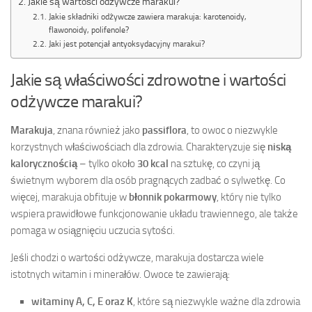
Jakie są wartości odżywcze marakui?
Jakie składniki odżywcze zawiera marakuja: karotenoidy,
flawonoidy, polifenole?
Jaki jest potencjał antyoksydacyjny marakui?
Jakie są właściwości zdrowotne i wartości
odżywcze marakui?
Marakuja
, znana również jako
passiflora
, to owoc o niezwykle
korzystnych właściwościach dla zdrowia. Charakteryzuje się
niską
kalorycznością
– tylko około
30 kcal
na sztukę, co czyni ją
świetnym wyborem dla osób pragnących zadbać o sylwetkę. Co
więcej, marakuja obfituje w
błonnik pokarmowy
, który nie tylko
wspiera prawidłowe funkcjonowanie układu trawiennego, ale także
pomaga w osiągnięciu uczucia sytości.
Jeśli chodzi o wartości odżywcze, marakuja dostarcza wiele
istotnych witamin i minerałów. Owoce te zawierają:
witaminy A, C, E oraz K
, które są niezwykle ważne dla zdrowia