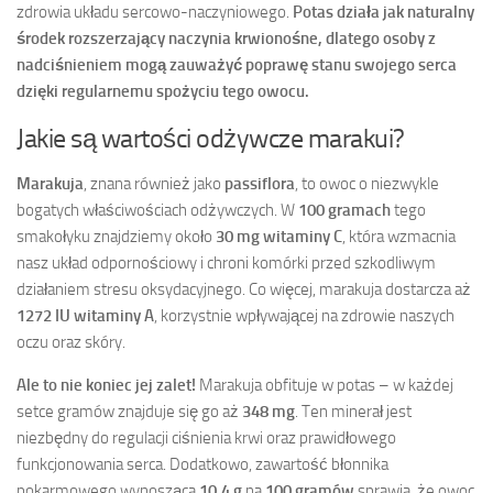
zdrowia układu sercowo-naczyniowego.
Potas działa jak naturalny
środek rozszerzający naczynia krwionośne, dlatego osoby z
nadciśnieniem mogą zauważyć poprawę stanu swojego serca
dzięki regularnemu spożyciu tego owocu.
Jakie są wartości odżywcze marakui?
Marakuja
, znana również jako
passiflora
, to owoc o niezwykle
bogatych właściwościach odżywczych. W
100 gramach
tego
smakołyku znajdziemy około
30 mg witaminy C
, która wzmacnia
nasz układ odpornościowy i chroni komórki przed szkodliwym
działaniem stresu oksydacyjnego. Co więcej, marakuja dostarcza aż
1272 IU witaminy A
, korzystnie wpływającej na zdrowie naszych
oczu oraz skóry.
Ale to nie koniec jej zalet!
Marakuja obfituje w potas – w każdej
setce gramów znajduje się go aż
348 mg
. Ten minerał jest
niezbędny do regulacji ciśnienia krwi oraz prawidłowego
funkcjonowania serca. Dodatkowo, zawartość błonnika
pokarmowego wynosząca
10,4 g
na
100 gramów
sprawia, że owoc