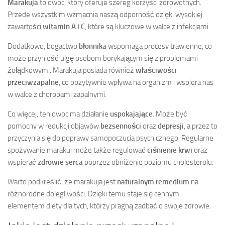
Marakuja
to owoc, który oferuje szereg korzyści zdrowotnych.
Przede wszystkim wzmacnia naszą odporność dzięki wysokiej
zawartości
witamin A i C
, które są kluczowe w walce z infekcjami.
Dodatkowo, bogactwo
błonnika
wspomaga procesy trawienne, co
może przynieść ulgę osobom borykającym się z problemami
żołądkowymi. Marakuja posiada również
właściwości
przeciwzapalne
, co pozytywnie wpływa na organizm i wspiera nas
w walce z chorobami zapalnymi.
Co więcej, ten owoc ma działanie
uspokajające
. Może być
pomocny w redukcji objawów
bezsenności
oraz
depresji
, a przez to
przyczynia się do poprawy samopoczucia psychicznego. Regularne
spożywanie marakui może także regulować
ciśnienie krwi
oraz
wspierać
zdrowie serca
poprzez obniżenie poziomu cholesterolu.
Warto podkreślić, że marakuja jest
naturalnym remedium
na
różnorodne dolegliwości. Dzięki temu staje się cennym
elementem diety dla tych, którzy pragną zadbać o swoje zdrowie.