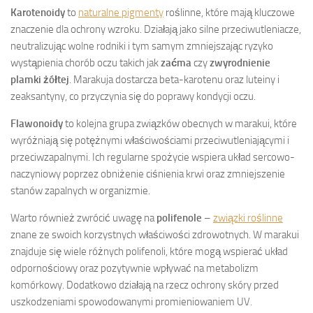
Karotenoidy
to
naturalne pigmenty
roślinne, które mają kluczowe
znaczenie dla ochrony wzroku. Działają jako silne przeciwutleniacze,
neutralizując wolne rodniki i tym samym zmniejszając ryzyko
wystąpienia chorób oczu takich jak
zaćma
czy
zwyrodnienie
plamki żółtej
. Marakuja dostarcza beta-karotenu oraz luteiny i
zeaksantyny, co przyczynia się do poprawy kondycji oczu.
Flawonoidy
to kolejna grupa związków obecnych w marakui, które
wyróżniają się potężnymi właściwościami przeciwutleniającymi i
przeciwzapalnymi. Ich regularne spożycie wspiera układ sercowo-
naczyniowy poprzez obniżenie ciśnienia krwi oraz zmniejszenie
stanów zapalnych w organizmie.
Warto również zwrócić uwagę na
polifenole
–
związki roślinne
znane ze swoich korzystnych właściwości zdrowotnych. W marakui
znajduje się wiele różnych polifenoli, które mogą wspierać układ
odpornościowy oraz pozytywnie wpływać na metabolizm
komórkowy. Dodatkowo działają na rzecz ochrony skóry przed
uszkodzeniami spowodowanymi promieniowaniem UV.