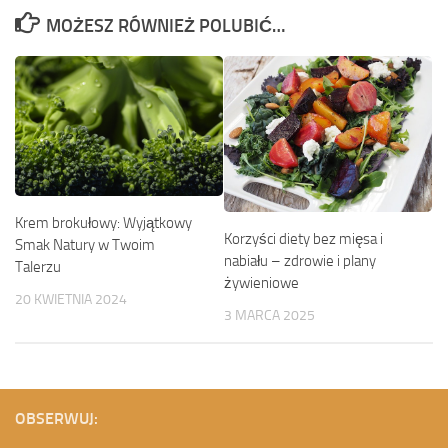
MOŻESZ RÓWNIEŻ POLUBIĆ…
Krem brokułowy: Wyjątkowy
Korzyści diety bez mięsa i
Smak Natury w Twoim
nabiału – zdrowie i plany
Talerzu
żywieniowe
20 KWIETNIA 2024
3 MARCA 2025
OBSERWUJ: