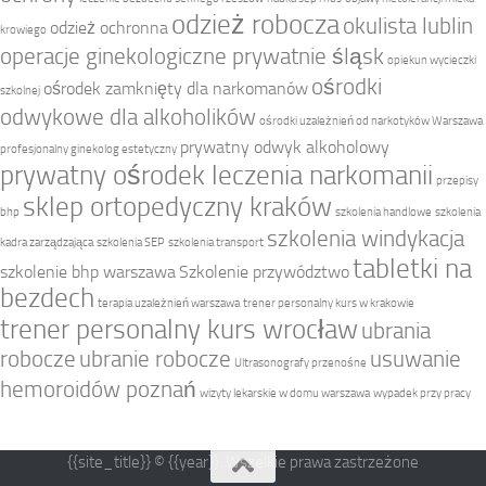
odzież robocza
okulista lublin
odzież ochronna
krowiego
operacje ginekologiczne prywatnie śląsk
opiekun wycieczki
ośrodki
ośrodek zamknięty dla narkomanów
szkolnej
odwykowe dla alkoholików
ośrodki uzależnień od narkotyków Warszawa
prywatny odwyk alkoholowy
profesjonalny ginekolog estetyczny
prywatny ośrodek leczenia narkomanii
przepisy
sklep ortopedyczny kraków
bhp
szkolenia handlowe
szkolenia
szkolenia windykacja
kadra zarządzająca
szkolenia SEP
szkolenia transport
tabletki na
szkolenie bhp warszawa
Szkolenie przywództwo
bezdech
terapia uzależnień warszawa
trener personalny kurs w krakowie
trener personalny kurs wrocław
ubrania
robocze
ubranie robocze
usuwanie
Ultrasonografy przenośne
hemoroidów poznań
wizyty lekarskie w domu warszawa
wypadek przy pracy
{{site_title}} © {{year}}. Wszelkie prawa zastrzeżone