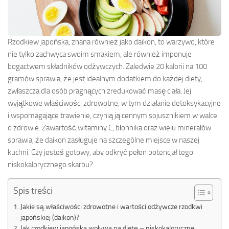
Rzodkiew japońska, znana również jako daikon, to warzywo, które
nie tylko zachwyca swoim smakiem, ale również imponuje
bogactwem składników odżywczych. Zaledwie 20 kalorii na 100
gramów sprawia, że jest idealnym dodatkiem do każdej diety,
zwłaszcza dla osób pragnących zredukować masę ciała. Jej
wyjątkowe właściwości zdrowotne, w tym działanie detoksykacyjne
i wspomagające trawienie, czynią ją cennym sojusznikiem w walce
o zdrowie. Zawartość witaminy C, błonnika oraz wielu minerałów
sprawia, że daikon zasługuje na szczególne miejsce w naszej
kuchni. Czy jesteś gotowy, aby odkryć pełen potencjał tego
niskokalorycznego skarbu?
Spis treści
Jakie są właściwości zdrowotne i wartości odżywcze rzodkwi
japońskiej (daikon)?
Jak rzodkiew japońska wpływa na dietę – niskokaloryczne