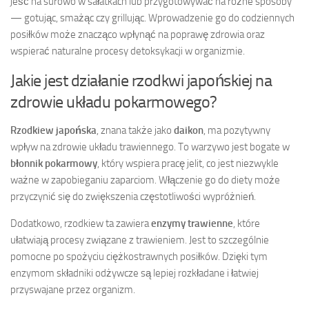
jeść na surowo w sałatkach lub przygotowywać na różne sposoby
— gotując, smażąc czy grillując. Wprowadzenie go do codziennych
posiłków może znacząco wpłynąć na poprawę zdrowia oraz
wspierać naturalne procesy detoksykacji w organizmie.
Jakie jest działanie rzodkwi japońskiej na
zdrowie układu pokarmowego?
Rzodkiew japońska
, znana także jako
daikon
, ma pozytywny
wpływ na zdrowie układu trawiennego. To warzywo jest bogate w
błonnik pokarmowy
, który wspiera pracę jelit, co jest niezwykle
ważne w zapobieganiu zaparciom. Włączenie go do diety może
przyczynić się do zwiększenia częstotliwości wypróżnień.
Dodatkowo, rzodkiew ta zawiera
enzymy trawienne
, które
ułatwiają procesy związane z trawieniem. Jest to szczególnie
pomocne po spożyciu ciężkostrawnych posiłków. Dzięki tym
enzymom składniki odżywcze są lepiej rozkładane i łatwiej
przyswajane przez organizm.