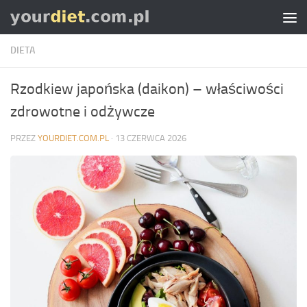
Skip to content
DIETA
Rzodkiew japońska (daikon) – właściwości
zdrowotne i odżywcze
PRZEZ
YOURDIET.COM.PL
·
13 CZERWCA 2026