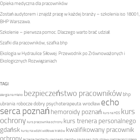
Opieka medyczna dla pracowników
Zostań audytorem i znajdź pracę w każdej branży – szkolenia iso 18001,
BHP Warszawa.
Szkolenie – pierwsza pomoc. Dlaczego warto brać udział.
Szafki dla pracowników, szafka bhp
Ekologia w Hydraulice Siłowej: Przewodnik po Zrównoważonych i
Ekologicznych Rozwiązaniach
TAGI
bezpieczeństwo pracowników
bhp
alergia na mleko
echo
ubrania robocze
dobry psychoterapeuta wrocław
serca poznań
kurs
hemoroidy poznań
kurs na HDS
ochrony
kurs trenera personalnego
kurs pracownika ochrony
gdańsk
kwalifikowany pracownik
kursy na wózki widłowe kraków
ochrony
leczenie bezdechu sennego rzeszów
nauka sep i hds
objawy nietolerancji mleka