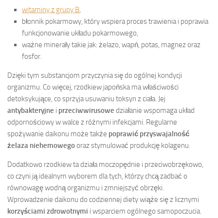
witaminy z grupy B
,
błonnik pokarmowy, który wspiera proces trawienia i poprawia
funkcjonowanie układu pokarmowego,
ważne minerały takie jak: żelazo, wapń, potas, magnez oraz
fosfor.
Dzięki tym substancjom przyczynia się do ogólnej kondycji
organizmu. Co więcej, rzodkiew japońska ma właściwości
detoksykujące, co sprzyja usuwaniu toksyn z ciała. Jej
antybakteryjne
i
przeciwwirusowe
działanie wspomaga układ
odpornościowy w walce z różnymi infekcjami. Regularne
spożywanie daikonu może także
poprawić przyswajalność
żelaza niehemowego
oraz stymulować produkcję kolagenu.
Dodatkowo rzodkiew ta działa moczopędnie i przeciwobrzękowo,
co czyni ją idealnym wyborem dla tych, którzy chcą zadbać o
równowagę wodną organizmu i zmniejszyć obrzęki.
Wprowadzenie daikonu do codziennej diety wiąże się z licznymi
korzyściami zdrowotnymi
i wsparciem ogólnego samopoczucia.