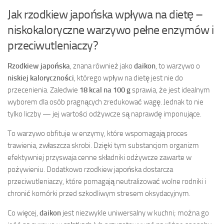
Jak rzodkiew japońska wpływa na dietę –
niskokaloryczne warzywo pełne enzymów i
przeciwutleniaczy?
Rzodkiew japońska
, znana również jako
daikon
, to warzywo o
niskiej kaloryczności
, którego wpływ na dietę jest nie do
przecenienia. Zaledwie
18 kcal na 100 g
sprawia, że jest idealnym
wyborem dla osób pragnących zredukować wagę. Jednak to nie
tylko liczby — jej wartości odżywcze są naprawdę imponujące.
To warzywo obfituje w enzymy, które wspomagają proces
trawienia, zwłaszcza skrobi. Dzięki tym substancjom organizm
efektywniej przyswaja cenne składniki odżywcze zawarte w
pożywieniu. Dodatkowo rzodkiew japońska dostarcza
przeciwutleniaczy, które pomagają neutralizować wolne rodniki i
chronić komórki przed szkodliwym stresem oksydacyjnym.
Co więcej,
daikon
jest niezwykle uniwersalny w kuchni; można go