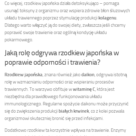
Co więcej, rzodkiew japońska działa detoksykująco – pomaga
usunąć toksyny z organizmu oraz wspiera zdrowie błon śluzowych
układu trawiennego poprzez stymulację produkcji
kolagenu
.
Dlatego warto włączyć ją do swojej diety, zwłaszcza jeśli chcemy
poprawić swoje trawienie oraz ogólną kondycję układu
pokarmowego.
Jaką rolę odgrywa rzodkiew japońska w
poprawie odporności i trawienia?
Rzodkiew japońska
, znana również jako
daikon
, odgrywa istotną
rolę w wzmacnianiu odporności oraz wspieraniu procesów
trawiennych. To warzywo obfituje w
witaminę C
, która jest
niezbędna dla prawidłowego funkcjonowania układu
immunologicznego. Regularne spożycie daikonu może przyczynić
się do zwiększenia produkcji
białych krwinek
, co z kolei pozwala
organizmowi skuteczniej bronić się przed infekcjami.
Dodatkowo rzodkiew ta korzystnie wpływa na trawienie. Enzymy