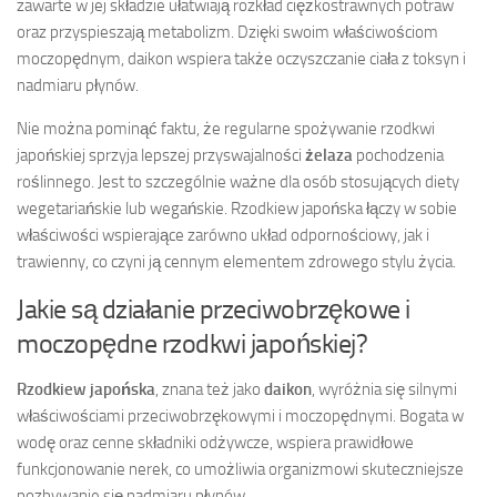
zawarte w jej składzie ułatwiają rozkład ciężkostrawnych potraw
oraz przyspieszają metabolizm. Dzięki swoim właściwościom
moczopędnym, daikon wspiera także oczyszczanie ciała z toksyn i
nadmiaru płynów.
Nie można pominąć faktu, że regularne spożywanie rzodkwi
japońskiej sprzyja lepszej przyswajalności
żelaza
pochodzenia
roślinnego. Jest to szczególnie ważne dla osób stosujących diety
wegetariańskie lub wegańskie. Rzodkiew japońska łączy w sobie
właściwości wspierające zarówno układ odpornościowy, jak i
trawienny, co czyni ją cennym elementem zdrowego stylu życia.
Jakie są działanie przeciwobrzękowe i
moczopędne rzodkwi japońskiej?
Rzodkiew japońska
, znana też jako
daikon
, wyróżnia się silnymi
właściwościami przeciwobrzękowymi i moczopędnymi. Bogata w
wodę oraz cenne składniki odżywcze, wspiera prawidłowe
funkcjonowanie nerek, co umożliwia organizmowi skuteczniejsze
pozbywanie się nadmiaru płynów.