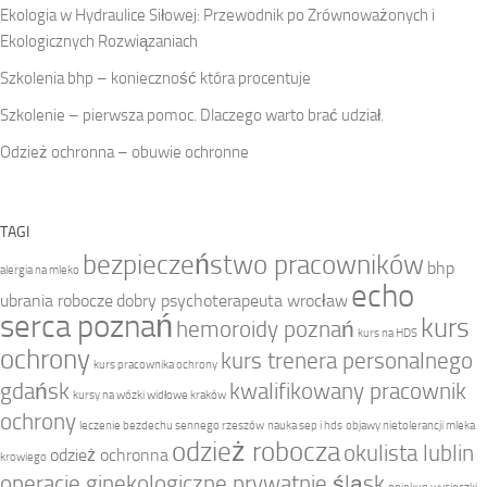
Ekologia w Hydraulice Siłowej: Przewodnik po Zrównoważonych i
Ekologicznych Rozwiązaniach
Szkolenia bhp – konieczność która procentuje
Szkolenie – pierwsza pomoc. Dlaczego warto brać udział.
Odzież ochronna – obuwie ochronne
TAGI
bezpieczeństwo pracowników
bhp
alergia na mleko
echo
ubrania robocze
dobry psychoterapeuta wrocław
serca poznań
kurs
hemoroidy poznań
kurs na HDS
ochrony
kurs trenera personalnego
kurs pracownika ochrony
gdańsk
kwalifikowany pracownik
kursy na wózki widłowe kraków
ochrony
leczenie bezdechu sennego rzeszów
nauka sep i hds
objawy nietolerancji mleka
odzież robocza
okulista lublin
odzież ochronna
krowiego
operacje ginekologiczne prywatnie śląsk