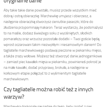
oryginalne danie
Aby takie takie danie powstało, musisz przede wszystkim mieć
dobrą i ostrą obieraczkę. Marchewkę umyjesz i obierzesz, a
następnie obieraczką stworzysz cieniutkie paseczki, które do
złudzenia przypominają makaron. Teraz wystarczy, że podsmażysz
to na maśle, dodasz świeżego soku z wyciśniętych, słodkich
pomarańczy oraz wrzucisz pozostałe dodatki – Twoi goście będą
wprost oczarowani takim niezwykłym i niesamowitym daniem! Do
tagliatelle marchewkowego podawaj pieczone w piekarniku mięso,
a także zrazy wołowe. Możesz też stworzyć danie jednogarnkowe
– zamiast piec kawałek mięsa w piekarniku, powinieneś pokroić je
na małe kawałki, dodać przyprawy, brokuła, a następnie w
końcowym etapie połączyć to z wyśmienitym tagliatelle
marchewkowym.
Czy tagliatelle można robić też z innych
warzyw?
Marchewka doskonale się nadaje do tego, żeby zrobić z niej