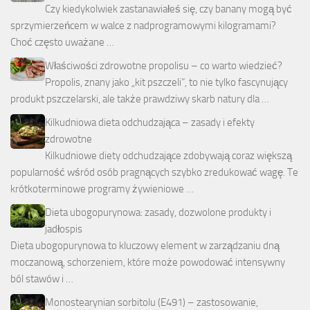
Czy kiedykolwiek zastanawiałeś się, czy banany mogą być
sprzymierzeńcem w walce z nadprogramowymi kilogramami?
Choć często uważane …
Właściwości zdrowotne propolisu – co warto wiedzieć?
Propolis, znany jako „kit pszczeli”, to nie tylko fascynujący
produkt pszczelarski, ale także prawdziwy skarb natury dla …
Kilkudniowa dieta odchudzająca – zasady i efekty
zdrowotne
Kilkudniowe diety odchudzające zdobywają coraz większą
popularność wśród osób pragnących szybko zredukować wagę. Te
krótkoterminowe programy żywieniowe …
Dieta ubogopurynowa: zasady, dozwolone produkty i
jadłospis
Dieta ubogopurynowa to kluczowy element w zarządzaniu dną
moczanową, schorzeniem, które może powodować intensywny
ból stawów i …
Monostearynian sorbitolu (E491) – zastosowanie,