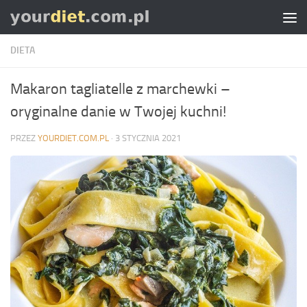
Skip to content
DIETA
Makaron tagliatelle z marchewki –
oryginalne danie w Twojej kuchni!
PRZEZ
YOURDIET.COM.PL
·
3 STYCZNIA 2021