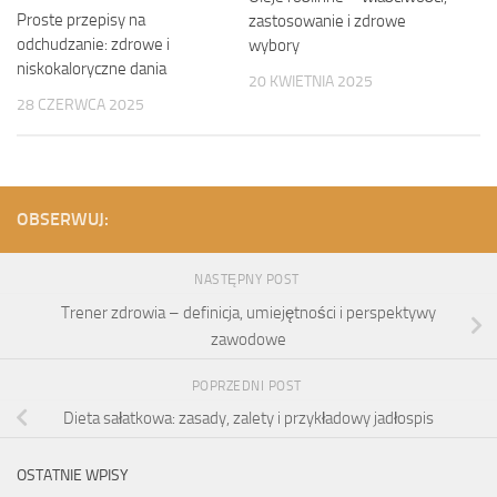
Proste przepisy na
zastosowanie i zdrowe
odchudzanie: zdrowe i
wybory
niskokaloryczne dania
20 KWIETNIA 2025
28 CZERWCA 2025
OBSERWUJ:
NASTĘPNY POST
Trener zdrowia – definicja, umiejętności i perspektywy
zawodowe
POPRZEDNI POST
Dieta sałatkowa: zasady, zalety i przykładowy jadłospis
OSTATNIE WPISY