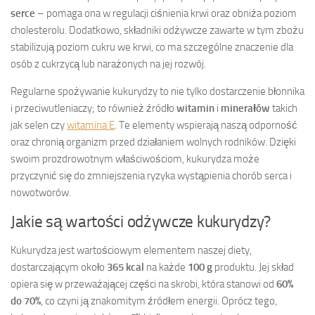
serce
– pomaga ona w regulacji ciśnienia krwi oraz obniża poziom
cholesterolu. Dodatkowo, składniki odżywcze zawarte w tym zbożu
stabilizują poziom cukru we krwi, co ma szczególne znaczenie dla
osób z cukrzycą lub narażonych na jej rozwój.
Regularne spożywanie kukurydzy to nie tylko dostarczenie błonnika
i przeciwutleniaczy; to również źródło
witamin
i
minerałów
takich
jak selen czy
witamina E
. Te elementy wspierają naszą odporność
oraz chronią organizm przed działaniem wolnych rodników. Dzięki
swoim prozdrowotnym właściwościom, kukurydza może
przyczynić się do zmniejszenia ryzyka wystąpienia chorób serca i
nowotworów.
Jakie są wartości odżywcze kukurydzy?
Kukurydza jest wartościowym elementem naszej diety,
dostarczającym około
365 kcal
na każde
100 g
produktu. Jej skład
opiera się w przeważającej części na skrobi, która stanowi od
60%
do 70%
, co czyni ją znakomitym źródłem energii. Oprócz tego,