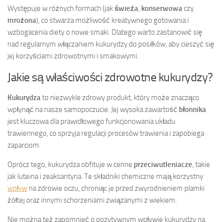
Występuje w różnych formach (jak
świeża
,
konserwowa
czy
mrożona
), co stwarza możliwość kreatywnego gotowania i
wzbogacenia diety o nowe smaki. Dlatego warto zastanowić się
nad regularnym włączaniem kukurydzy do posiłków, aby cieszyć się
jej korzyściami zdrowotnymi i smakowymi.
Jakie są właściwości zdrowotne kukurydzy?
Kukurydza
to niezwykle zdrowy produkt, który może znacząco
wpłynąć na nasze samopoczucie. Jej wysoka zawartość
błonnika
jest kluczowa dla prawidłowego funkcjonowania układu
trawiennego, co sprzyja regulacji procesów trawienia i zapobiega
zaparciom.
Oprócz tego, kukurydza obfituje w cenne
przeciwutleniacze
, takie
jak luteina i zeaksantyna. Te składniki chemiczne mają korzystny
wpływ
na zdrowie oczu, chroniąc je przed zwyrodnieniem plamki
żółtej oraz innymi schorzeniami związanymi z wiekiem.
Nie można też zapomnieć o pozytywnym wpływie kukurydzy na