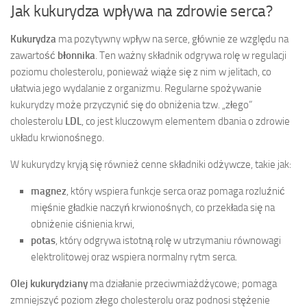
Jak kukurydza wpływa na zdrowie serca?
Kukurydza
ma pozytywny wpływ na serce, głównie ze względu na
zawartość
błonnika
. Ten ważny składnik odgrywa rolę w regulacji
poziomu cholesterolu, ponieważ wiąże się z nim w jelitach, co
ułatwia jego wydalanie z organizmu. Regularne spożywanie
kukurydzy może przyczynić się do obniżenia tzw. „złego”
cholesterolu
LDL
, co jest kluczowym elementem dbania o zdrowie
układu krwionośnego.
W kukurydzy kryją się również cenne składniki odżywcze, takie jak:
magnez
, który wspiera funkcje serca oraz pomaga rozluźnić
mięśnie gładkie naczyń krwionośnych, co przekłada się na
obniżenie ciśnienia krwi,
potas
, który odgrywa istotną rolę w utrzymaniu równowagi
elektrolitowej oraz wspiera normalny rytm serca.
Olej kukurydziany
ma działanie przeciwmiażdżycowe; pomaga
zmniejszyć poziom złego cholesterolu oraz podnosi stężenie