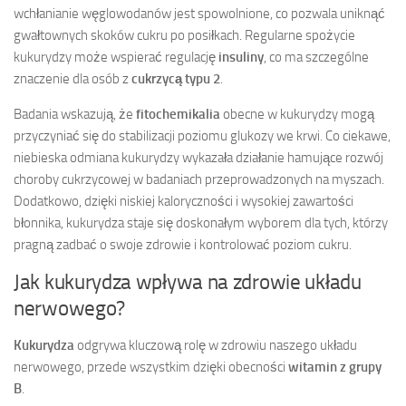
wchłanianie węglowodanów jest spowolnione, co pozwala uniknąć
gwałtownych skoków cukru po posiłkach. Regularne spożycie
kukurydzy może wspierać regulację
insuliny
, co ma szczególne
znaczenie dla osób z
cukrzycą typu 2
.
Badania wskazują, że
fitochemikalia
obecne w kukurydzy mogą
przyczyniać się do stabilizacji poziomu glukozy we krwi. Co ciekawe,
niebieska odmiana kukurydzy wykazała działanie hamujące rozwój
choroby cukrzycowej w badaniach przeprowadzonych na myszach.
Dodatkowo, dzięki niskiej kaloryczności i wysokiej zawartości
błonnika, kukurydza staje się doskonałym wyborem dla tych, którzy
pragną zadbać o swoje zdrowie i kontrolować poziom cukru.
Jak kukurydza wpływa na zdrowie układu
nerwowego?
Kukurydza
odgrywa kluczową rolę w zdrowiu naszego układu
nerwowego, przede wszystkim dzięki obecności
witamin z grupy
B
.