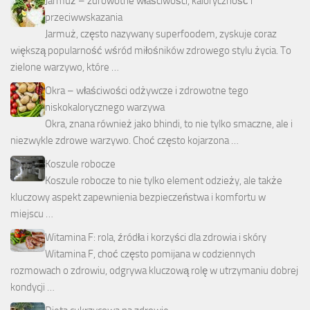
Jarmuż – zdrowotne właściwości, kaloryczność i
przeciwwskazania
Jarmuż, często nazywany superfoodem, zyskuje coraz
większą popularność wśród miłośników zdrowego stylu życia. To
zielone warzywo, które …
Okra – właściwości odżywcze i zdrowotne tego
niskokalorycznego warzywa
Okra, znana również jako bhindi, to nie tylko smaczne, ale i
niezwykle zdrowe warzywo. Choć często kojarzona …
Koszule robocze
Koszule robocze to nie tylko element odzieży, ale także
kluczowy aspekt zapewnienia bezpieczeństwa i komfortu w
miejscu …
Witamina F: rola, źródła i korzyści dla zdrowia i skóry
Witamina F, choć często pomijana w codziennych
rozmowach o zdrowiu, odgrywa kluczową rolę w utrzymaniu dobrej
kondycji …