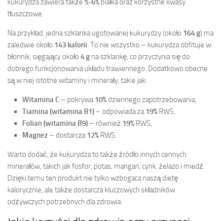
kukurydza zawiera także
5-6%
białka oraz korzystne kwasy
tłuszczowe.
Na przykład, jedna szklanka ugotowanej kukurydzy (około
164 g
) ma
zaledwie około
143 kalorii
. To nie wszystko – kukurydza obfituje w
błonnik, sięgający około
4 g
na szklankę, co przyczynia się do
dobrego funkcjonowania układu trawiennego. Dodatkowo obecne
są w niej istotne witaminy i minerały, takie jak:
Witamina C
– pokrywa
10%
dziennego zapotrzebowania,
Tiamina (witamina B1)
– odpowiada za
19%
RWS,
Folian (witamina B9)
– również
19%
RWS,
Magnez
– dostarcza
12%
RWS.
Warto dodać, że kukurydza to także źródło innych cennych
minerałów, takich jak fosfor, potas, mangan, cynk, żelazo i miedź.
Dzięki temu ten produkt nie tylko wzbogaca naszą dietę
kalorycznie, ale także dostarcza kluczowych składników
odżywczych potrzebnych dla zdrowia.