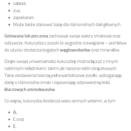
sałatek,
zup,
zapiekanek.
Może także stanowić bazę dla różnorodnych dań głównych.
Gotowana lub pieczona
zachowuje swoje walory smakowe oraz
odżywcze. Kukurydza z puszki to wygodne rozwiązanie – jest łatwa
do użycia i dostarcza bogatych
węglowodanów
oraz minerałów.
Dzięki swojej uniwersalności kukurydzę można łączyć z innymi
roślinnymi składnikami, takimi jak nasiona roślin strączkowych.
Takie zestawienia tworzą pełnowartościowe posiłki, wzbogacając
dietę o różnorodne smaki i zapewniając odpowiednią ilość
kluczowych aminokwasów
.
Co więcej, kukurydza dostarcza wielu cennych witamin, w tym:
A,
C
oraz
E
,