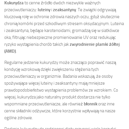
Kukurydza
to cenne źródło dwóch niezwykle ważnych
przeciwutleniaczy:
luteiny
i
zeaksantyny
. Te związki odgrywają
kluczową rolę w ochronie zdrowia naszych oczu, gdyż skutecznie
chronią komórki przed szkodliwym stresem oksydacyjnym. Luteina
i zeaksantyna, będące karotenoidami, gromadzą się w siatkówce
oka, filtrując niebezpieczne promieniowanie UV oraz redukując
ryzyko wystąpienia chorób takich jak
zwyrodnienie plamki żółtej
(AMD)
.
Regularne jedzenie kukurydzy może znacząco poprawić naszą
kondycję wzrokową dzięki zwiększeniu stężenia tych
przeciwutleniaczy w organizmie. Badania wskazują, że osoby
spożywające więcej luteiny i zeaksantyny mają mniejsze
prawdopodobieństwo wystąpienia problemów ze wzrokiem. Co
więcej, kukurydza jako naturalny produkt dostarcza nie tylko
wspomniane przeciwutleniacze, ale również
błonnik
oraz inne
cenne składniki odżywcze, które korzystnie wpływają na nasze
ogólne zdrowie.