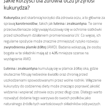
Jakie korzyści dla zdrowia oczu przynosi
kukurydza?
Kukurydza
jest skarbnicą korzyści dla zdrowia oczu, a to głównie za
sprawą
karotenoidów
, takich jak
luteina
i
zeaksantyna
. Te cenne
przeciwutleniacze odgrywają kluczową rolę w ochronie siatkówki
przed szkodliwym działaniem promieniowania UV. Co więcej, ich
regularne spożycie może znacznie zmniejszyć ryzyko rozwoju
zwyrodnienia plamki żółtej
(AMD). Badania wskazują, że osoby
bogate w te składniki mają aż o
43%
mniejsze szanse na
wystąpienie AMD.
Luteina
i
zeaksantyna
kumulują się w plamce żółtej oka, gdzie
skutecznie filtrują niebieskie światło oraz chronią przed
uszkodzeniami spowodowanymi przez wolne rodniki. Włączenie
kukurydzy do codziennej diety może znacząco poprawić jakość
widzenia i wspierać zdrowie oczu przez długi czas. Dlatego warto
rozważyć dodanie tego warzywa do swoich posiłków jako
naturalnego źródła tych wartościowych składników odżywczych.