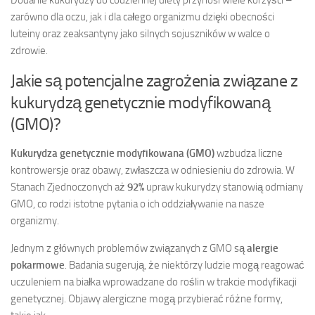
Dodanie kukurydzy do codziennej diety przynosi wiele korzyści –
zarówno dla oczu, jak i dla całego organizmu dzięki obecności
luteiny oraz zeaksantyny jako silnych sojuszników w walce o
zdrowie.
Jakie są potencjalne zagrożenia związane z
kukurydzą genetycznie modyfikowaną
(GMO)?
Kukurydza genetycznie modyfikowana (GMO)
wzbudza liczne
kontrowersje oraz obawy, zwłaszcza w odniesieniu do zdrowia. W
Stanach Zjednoczonych aż
92%
upraw kukurydzy stanowią odmiany
GMO, co rodzi istotne pytania o ich oddziaływanie na nasze
organizmy.
Jednym z głównych problemów związanych z GMO są
alergie
pokarmowe
. Badania sugerują, że niektórzy ludzie mogą reagować
uczuleniem na białka wprowadzane do roślin w trakcie modyfikacji
genetycznej. Objawy alergiczne mogą przybierać różne formy,