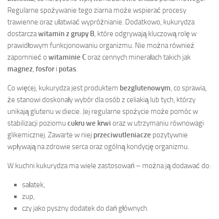
Regularne spożywanie tego ziarna może wspierać procesy
trawienne oraz ułatwiać wypróżnianie. Dodatkowo, kukurydza
dostarcza
witamin z grupy B
, które odgrywają kluczową rolę w
prawidłowym funkcjonowaniu organizmu. Nie można również
zapomnieć o
witaminie C
oraz cennych minerałach takich jak
magnez
,
fosfor
i
potas
.
Co więcej, kukurydza jest produktem
bezglutenowym
, co sprawia,
że stanowi doskonały wybór dla osób z celiakią lub tych, którzy
unikają glutenu w diecie. Jej regularne spożycie może pomóc w
stabilizacji poziomu
cukru we krwi
oraz w utrzymaniu równowagi
glikemicznej. Zawarte w niej
przeciwutleniacze
pozytywnie
wpływają na zdrowie serca oraz ogólną kondycję organizmu.
W kuchni kukurydza ma wiele zastosowań – można ją dodawać do:
sałatek,
zup,
czy jako pyszny dodatek do dań głównych.