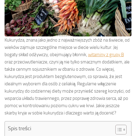
Kukurydza, znana jako jedno z najważniejszych zbóż na świecie, od
wieków zajmuje szczególne miejsce w diecie wielu kultur. Jej
bogaty skład odżywczy, obejmujący błonnik,
witaminy z grupy B
oraz przeciwutleniacze, czyni ją nie tylko smacznym dodatkiem, ale
także cennym sojusznikiem w dbaniu o zdrowie. Co więcej,
kukurydza jest produktem bezglutenowym, co sprawia, że jest
idealnym wyborem dla osób z celiakią. Regularne włączenie
kukurydzy do codziennej diety może przynieść szereg korzyści, od
wsparcia układu trawiennego, przez poprawę zdrowia serca, aż po
pomoc w kontrolowaniu poziomu cukru we krwi. Jakie jeszcze
skarby kryje w sobie kukurydza i dlaczego warto ją docenić?
Spis treści