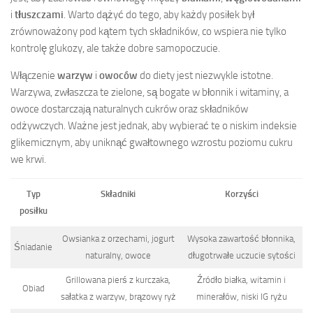
i
tłuszczami
. Warto dążyć do tego, aby każdy posiłek był
zrównoważony pod kątem tych składników, co wspiera nie tylko
kontrolę glukozy, ale także dobre samopoczucie.
Włączenie
warzyw
i
owoców
do diety jest niezwykle istotne.
Warzywa, zwłaszcza te zielone, są bogate w błonnik i witaminy, a
owoce dostarczają naturalnych cukrów oraz składników
odżywczych. Ważne jest jednak, aby wybierać te o niskim indeksie
glikemicznym, aby uniknąć gwałtownego wzrostu poziomu cukru
we krwi.
Typ
Składniki
Korzyści
posiłku
Owsianka z orzechami, jogurt
Wysoka zawartość błonnika,
Śniadanie
naturalny, owoce
długotrwałe uczucie sytości
Grillowana pierś z kurczaka,
Źródło białka, witamin i
Obiad
sałatka z warzyw, brązowy ryż
minerałów, niski IG ryżu