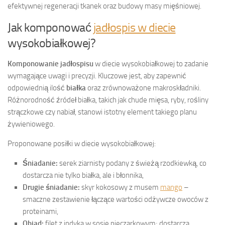
efektywnej regeneracji tkanek oraz budowy masy mięśniowej.
Jak komponować
jadłospis w diecie
wysokobiałkowej?
Komponowanie jadłospisu
w diecie wysokobiałkowej to zadanie
wymagające uwagi i precyzji. Kluczowe jest, aby zapewnić
odpowiednią ilość
białka
oraz zrównoważone makroskładniki.
Różnorodność źródeł białka, takich jak chude mięsa, ryby, rośliny
strączkowe czy nabiał, stanowi istotny element takiego planu
żywieniowego.
Proponowane posiłki w diecie wysokobiałkowej:
Śniadanie:
serek ziarnisty podany z świeżą rzodkiewką, co
dostarcza nie tylko białka, ale i błonnika,
Drugie śniadanie:
skyr kokosowy z musem
mango
–
smaczne zestawienie łączące wartości odżywcze owoców z
proteinami,
Obiad:
filet z indyka w sosie pieczarkowym; dostarcza