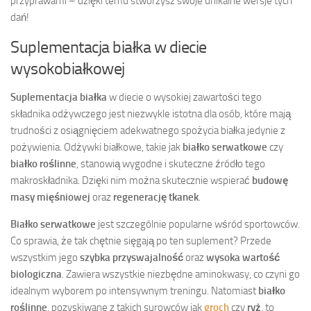
przyprawami – dzięki temu stworzysz swoje unikalne wersje tych
dań!
Suplementacja białka w diecie
wysokobiałkowej
Suplementacja białka
w diecie o wysokiej zawartości tego
składnika odżywczego jest niezwykle istotna dla osób, które mają
trudności z osiągnięciem adekwatnego spożycia białka jedynie z
pożywienia. Odżywki białkowe, takie jak
białko serwatkowe
czy
białko roślinne
, stanowią wygodne i skuteczne źródło tego
makroskładnika. Dzięki nim można skutecznie wspierać
budowę
masy mięśniowej
oraz
regenerację tkanek
.
Białko serwatkowe
jest szczególnie popularne wśród sportowców.
Co sprawia, że tak chętnie sięgają po ten suplement? Przede
wszystkim jego
szybka przyswajalność
oraz
wysoka wartość
biologiczna
. Zawiera wszystkie niezbędne aminokwasy, co czyni go
idealnym wyborem po intensywnym treningu. Natomiast
białko
roślinne
, pozyskiwane z takich surowców jak
groch
czy
ryż
, to