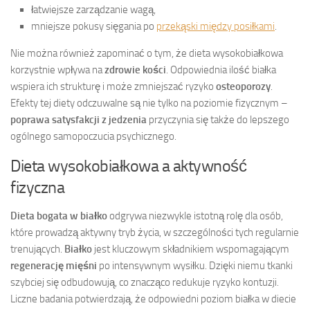
łatwiejsze zarządzanie wagą,
mniejsze pokusy sięgania po
przekąski między posiłkami
.
Nie można również zapominać o tym, że dieta wysokobiałkowa
korzystnie wpływa na
zdrowie kości
. Odpowiednia ilość białka
wspiera ich strukturę i może zmniejszać ryzyko
osteoporozy
.
Efekty tej diety odczuwalne są nie tylko na poziomie fizycznym –
poprawa satysfakcji z jedzenia
przyczynia się także do lepszego
ogólnego samopoczucia psychicznego.
Dieta wysokobiałkowa a aktywność
fizyczna
Dieta bogata w białko
odgrywa niezwykle istotną rolę dla osób,
które prowadzą aktywny tryb życia, w szczególności tych regularnie
trenujących.
Białko
jest kluczowym składnikiem wspomagającym
regenerację mięśni
po intensywnym wysiłku. Dzięki niemu tkanki
szybciej się odbudowują, co znacząco redukuje ryzyko kontuzji.
Liczne badania potwierdzają, że odpowiedni poziom białka w diecie