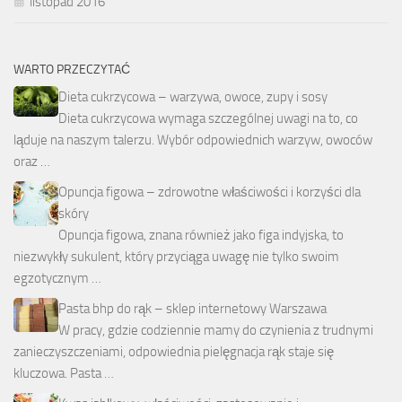
listopad 2016
WARTO PRZECZYTAĆ
Dieta cukrzycowa – warzywa, owoce, zupy i sosy
Dieta cukrzycowa wymaga szczególnej uwagi na to, co
ląduje na naszym talerzu. Wybór odpowiednich warzyw, owoców
oraz …
Opuncja figowa – zdrowotne właściwości i korzyści dla
skóry
Opuncja figowa, znana również jako figa indyjska, to
niezwykły sukulent, który przyciąga uwagę nie tylko swoim
egzotycznym …
Pasta bhp do rąk – sklep internetowy Warszawa
W pracy, gdzie codziennie mamy do czynienia z trudnymi
zanieczyszczeniami, odpowiednia pielęgnacja rąk staje się
kluczowa. Pasta …