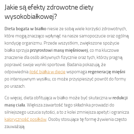
Jakie są efekty zdrowotne diety
wysokobiałkowej?
Dieta bogata w białko
niesie ze sobą wiele korzyści zdrowotnych,
które mogą znacząco wpłynąć na nasze samopoczucie oraz ogólną
kondycję organizmu. Przede wszystkim, zwiększone spożycie
białka sprzyja
przyrostowi masy mięśniowej
, co ma kluczowe
znaczenie dla osób aktywnych fizycznie oraz tych, którzy pragną
poprawić swoje wyniki sportowe. Badania pokazują, że
odpowiednia
ilość białka w diecie
wspomaga
regenerację mięśni
po intensywnym wysiłku, co może przyspieszyć powrót do formy
po urazach.
Co więcej, dieta obfitująca w białko może być skuteczna w
redukcji
masy ciała
. Większa zawartość tego składnika prowadzi do
silniejszego uczucia sytości, a to z kolei zmniejsza apetyt i ogranicza
kaloryczność posiłków
. Osoby stosujące tę formę żywienia często
zauważają: