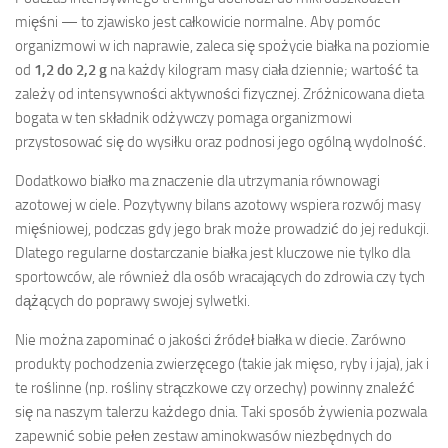
mięśni — to zjawisko jest całkowicie normalne. Aby pomóc
organizmowi w ich naprawie, zaleca się spożycie białka na poziomie
od
1,2 do 2,2 g
na każdy kilogram masy ciała dziennie; wartość ta
zależy od intensywności aktywności fizycznej. Zróżnicowana dieta
bogata w ten składnik odżywczy pomaga organizmowi
przystosować się do wysiłku oraz podnosi jego ogólną wydolność.
Dodatkowo białko ma znaczenie dla utrzymania równowagi
azotowej w ciele. Pozytywny bilans azotowy wspiera rozwój masy
mięśniowej, podczas gdy jego brak może prowadzić do jej redukcji.
Dlatego regularne dostarczanie białka jest kluczowe nie tylko dla
sportowców, ale również dla osób wracających do zdrowia czy tych
dążących do poprawy swojej sylwetki.
Nie można zapominać o jakości źródeł białka w diecie. Zarówno
produkty pochodzenia zwierzęcego (takie jak mięso, ryby i jaja), jak i
te roślinne (np. rośliny strączkowe czy orzechy) powinny znaleźć
się na naszym talerzu każdego dnia. Taki sposób żywienia pozwala
zapewnić sobie pełen zestaw aminokwasów niezbędnych do