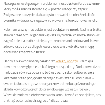
Najczęściej występującym problemem jest
dyskomfort trawienny
,
który może manifestować się w postaci wzdęć czy zaparć.
Zwiększone spożycie białka często prowadzi do obniżenia ilości
błonnika
w diecie, co negatywnie wpływa na funkcjonowanie jelit.
Kolejnym ważnym aspektem jest
obciążenie nerek
. Nadmiar białka
stawia przed tymi organami większe wyzwanie, co może stanowić
zagrożenie dla osób z istniejącymi problemami nerkowymi. Nawet
zdrowe osoby przy długotrwałej diecie wysokobiałkowej mogą
odczuwać
zmęczenie nerek
.
Osoby z niewydolnością nerek oraz
kobiety w ciąży
i karmiące
powinny bezwzględnie unikać tego rodzaju diety. Dodatkowo dzieci
i młodzież również powinny być ostrożne i skonsultować się z
lekarzem przed podjęciem decyzji o zwiększeniu ilości białka w
swoim jadłospisie, gdyż ich organizmy potrzebują różnorodnych
składników odżywczych do prawidłowego wzrostu i rozwoju.
Wszelkie zmiany dietetyczne warto konsultować ze specjalistą, aby
uniknąć potencjalnych zagrożeń dla zdrowia.