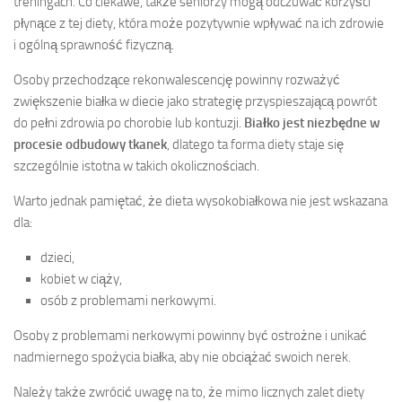
treningach. Co ciekawe, także seniorzy mogą odczuwać korzyści
płynące z tej diety, która może pozytywnie wpływać na ich zdrowie
i ogólną sprawność fizyczną.
Osoby przechodzące rekonwalescencję powinny rozważyć
zwiększenie białka w diecie jako strategię przyspieszającą powrót
do pełni zdrowia po chorobie lub kontuzji.
Białko jest niezbędne w
procesie odbudowy tkanek
, dlatego ta forma diety staje się
szczególnie istotna w takich okolicznościach.
Warto jednak pamiętać, że dieta wysokobiałkowa nie jest wskazana
dla:
dzieci,
kobiet w ciąży,
osób z problemami nerkowymi.
Osoby z problemami nerkowymi powinny być ostrożne i unikać
nadmiernego spożycia białka, aby nie obciążać swoich nerek.
Należy także zwrócić uwagę na to, że mimo licznych zalet diety