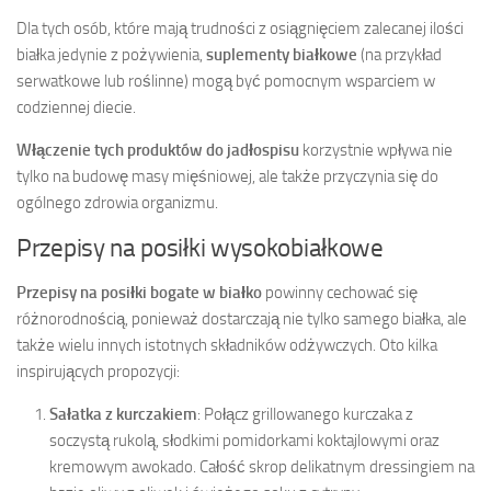
Dla tych osób, które mają trudności z osiągnięciem zalecanej ilości
białka jedynie z pożywienia,
suplementy białkowe
(na przykład
serwatkowe lub roślinne) mogą być pomocnym wsparciem w
codziennej diecie.
Włączenie tych produktów do jadłospisu
korzystnie wpływa nie
tylko na budowę masy mięśniowej, ale także przyczynia się do
ogólnego zdrowia organizmu.
Przepisy na posiłki wysokobiałkowe
Przepisy na posiłki bogate w białko
powinny cechować się
różnorodnością, ponieważ dostarczają nie tylko samego białka, ale
także wielu innych istotnych składników odżywczych. Oto kilka
inspirujących propozycji:
Sałatka z kurczakiem
: Połącz grillowanego kurczaka z
soczystą rukolą, słodkimi pomidorkami koktajlowymi oraz
kremowym awokado. Całość skrop delikatnym dressingiem na