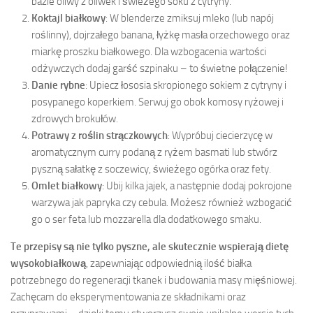
bazie oliwy z oliwek i świeżego soku z cytryny.
Koktajl białkowy
: W blenderze zmiksuj mleko (lub napój
roślinny), dojrzałego banana, łyżkę masła orzechowego oraz
miarkę proszku białkowego. Dla wzbogacenia wartości
odżywczych dodaj garść szpinaku – to świetne połączenie!
Danie rybne
: Upiecz łososia skropionego sokiem z cytryny i
posypanego koperkiem. Serwuj go obok komosy ryżowej i
zdrowych brokułów.
Potrawy z roślin strączkowych
: Wypróbuj ciecierzycę w
aromatycznym curry podaną z ryżem basmati lub stwórz
pyszną sałatkę z soczewicy, świeżego ogórka oraz fety.
Omlet białkowy
: Ubij kilka jajek, a następnie dodaj pokrojone
warzywa jak papryka czy cebula. Możesz również wzbogacić
go o ser feta lub mozzarella dla dodatkowego smaku.
Te przepisy są nie tylko pyszne, ale skutecznie wspierają dietę
wysokobiałkową
, zapewniając odpowiednią ilość białka
potrzebnego do regeneracji tkanek i budowania masy mięśniowej.
Zachęcam do eksperymentowania ze składnikami oraz