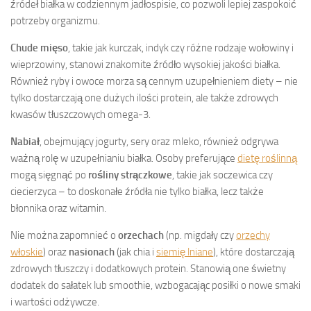
źródeł białka w codziennym jadłospisie, co pozwoli lepiej zaspokoić
potrzeby organizmu.
Chude mięso
, takie jak kurczak, indyk czy różne rodzaje wołowiny i
wieprzowiny, stanowi znakomite źródło wysokiej jakości białka.
Również ryby i owoce morza są cennym uzupełnieniem diety – nie
tylko dostarczają one dużych ilości protein, ale także zdrowych
kwasów tłuszczowych omega-3.
Nabiał
, obejmujący jogurty, sery oraz mleko, również odgrywa
ważną rolę w uzupełnianiu białka. Osoby preferujące
dietę roślinną
mogą sięgnąć po
rośliny strączkowe
, takie jak soczewica czy
ciecierzyca – to doskonałe źródła nie tylko białka, lecz także
błonnika oraz witamin.
Nie można zapomnieć o
orzechach
(np. migdały czy
orzechy
włoskie
) oraz
nasionach
(jak chia i
siemię lniane
), które dostarczają
zdrowych tłuszczy i dodatkowych protein. Stanowią one świetny
dodatek do sałatek lub smoothie, wzbogacając posiłki o nowe smaki
i wartości odżywcze.