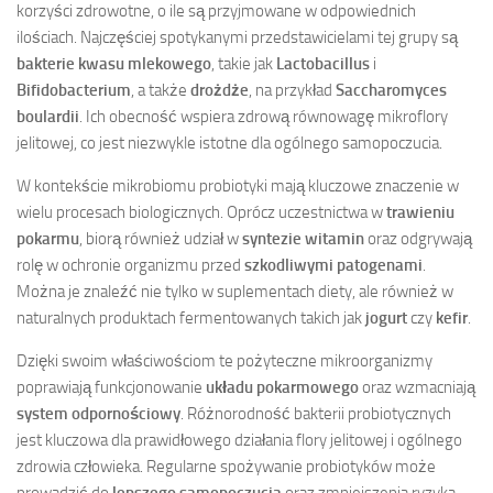
korzyści zdrowotne, o ile są przyjmowane w odpowiednich
ilościach. Najczęściej spotykanymi przedstawicielami tej grupy są
bakterie kwasu mlekowego
, takie jak
Lactobacillus
i
Bifidobacterium
, a także
drożdże
, na przykład
Saccharomyces
boulardii
. Ich obecność wspiera zdrową równowagę mikroflory
jelitowej, co jest niezwykle istotne dla ogólnego samopoczucia.
W kontekście mikrobiomu probiotyki mają kluczowe znaczenie w
wielu procesach biologicznych. Oprócz uczestnictwa w
trawieniu
pokarmu
, biorą również udział w
syntezie witamin
oraz odgrywają
rolę w ochronie organizmu przed
szkodliwymi patogenami
.
Można je znaleźć nie tylko w suplementach diety, ale również w
naturalnych produktach fermentowanych takich jak
jogurt
czy
kefir
.
Dzięki swoim właściwościom te pożyteczne mikroorganizmy
poprawiają funkcjonowanie
układu pokarmowego
oraz wzmacniają
system odpornościowy
. Różnorodność bakterii probiotycznych
jest kluczowa dla prawidłowego działania flory jelitowej i ogólnego
zdrowia człowieka. Regularne spożywanie probiotyków może
prowadzić do
lepszego samopoczucia
oraz zmniejszenia ryzyka