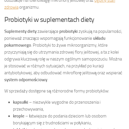
oddziałuje na równowagę mikroflory jelitowej oraz
ogólny stan
zdrowia
organizmu.
Probiotyki w suplementach diety
Suplementy diety
zawierające
probiotyki
zyskują na popularności,
ponieważ znacząco wspomagają funkcjonowanie
układu
pokarmowego
. Probiotyki to żywe mikroorganizmy, które
przyczyniają się do utrzymania zdrowej flory jelitowej, a ta z kolei
odgrywa kluczową rolę w naszym ogólnym samopoczuciu. Można
je stosować w różnych sytuacjach, na przykład po kuracji
antybiotykowej, aby odbudować mikroflorę jelitową oraz wspierać
system odpornościowy
.
W sprzedaży dostępne są różnorodne formy probiotyków:
kapsułki
– niezwykle wygodne do przenoszenia i
przechowywania,
krople
– łatwiejsze do podania dzieciom lub osobom
borykającym się z trudnościami w połykaniu,