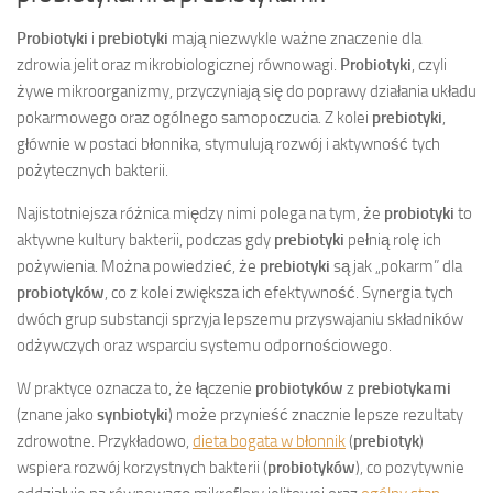
Probiotyki
i
prebiotyki
mają niezwykle ważne znaczenie dla
zdrowia jelit oraz mikrobiologicznej równowagi.
Probiotyki
, czyli
żywe mikroorganizmy, przyczyniają się do poprawy działania układu
pokarmowego oraz ogólnego samopoczucia. Z kolei
prebiotyki
,
głównie w postaci błonnika, stymulują rozwój i aktywność tych
pożytecznych bakterii.
Najistotniejsza różnica między nimi polega na tym, że
probiotyki
to
aktywne kultury bakterii, podczas gdy
prebiotyki
pełnią rolę ich
pożywienia. Można powiedzieć, że
prebiotyki
są jak „pokarm” dla
probiotyków
, co z kolei zwiększa ich efektywność. Synergia tych
dwóch grup substancji sprzyja lepszemu przyswajaniu składników
odżywczych oraz wsparciu systemu odpornościowego.
W praktyce oznacza to, że łączenie
probiotyków
z
prebiotykami
(znane jako
synbiotyki
) może przynieść znacznie lepsze rezultaty
zdrowotne. Przykładowo,
dieta bogata w błonnik
(
prebiotyk
)
wspiera rozwój korzystnych bakterii (
probiotyków
), co pozytywnie