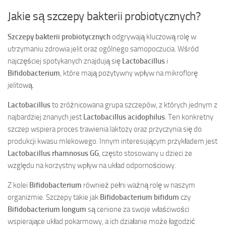
Jakie są szczepy bakterii probiotycznych?
Szczepy bakterii probiotycznych
odgrywają kluczową rolę w
utrzymaniu zdrowia jelit oraz ogólnego samopoczucia. Wśród
najczęściej spotykanych znajdują się
Lactobacillus
i
Bifidobacterium
, które mają pozytywny wpływ na mikroflorę
jelitową.
Lactobacillus
to zróżnicowana grupa szczepów, z których jednym z
najbardziej znanych jest
Lactobacillus acidophilus
. Ten konkretny
szczep wspiera proces trawienia laktozy oraz przyczynia się do
produkcji kwasu mlekowego. Innym interesującym przykładem jest
Lactobacillus rhamnosus GG
, często stosowany u dzieci ze
względu na korzystny wpływ na układ odpornościowy.
Z kolei
Bifidobacterium
również pełni ważną rolę w naszym
organizmie. Szczepy takie jak
Bifidobacterium bifidum
czy
Bifidobacterium longum
są cenione za swoje właściwości
wspierające układ pokarmowy, a ich działanie może łagodzić