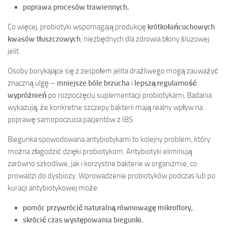
poprawa procesów trawiennych.
Co więcej, probiotyki wspomagają produkcję
krótkołańcuchowych
kwasów tłuszczowych
, niezbędnych dla zdrowia błony śluzowej
jelit.
Osoby borykające się z zespołem jelita drażliwego mogą zauważyć
znaczną ulgę –
mniejsze bóle brzucha
i
lepszą regularność
wypróżnień
po rozpoczęciu suplementacji probiotykami. Badania
wykazują, że konkretne szczepy bakterii mają realny wpływ na
poprawę samopoczucia pacjentów z IBS.
Biegunka spowodowana antybiotykami to kolejny problem, który
można złagodzić dzięki probiotykom. Antybiotyki eliminują
zarówno szkodliwe, jak i korzystne bakterie w organizmie, co
prowadzi do dysbiozy. Wprowadzenie probiotyków podczas lub po
kuracji antybiotykowej może:
pomóc przywrócić naturalną równowagę mikroflory,
skrócić czas występowania biegunki.