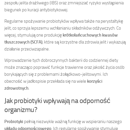
zespołu jelita drażliwego (IBS) oraz zmniejszać ryzyko wystąpienia
biegunek po kuracji antybiotykowej.
Regularne spożywanie probiotyków wpływa także na perystaltykę
jelit, co sprzyja lepszemu wchłanianiu składników odżywczych. Co
więcej, stymulują one produkcję
krótkołańcuchowych kwasów
tłuszczowych (SCFA)
, które są korzystne dla zdrowia jelit i wykazują
działanie przeciwzapalne.
Wprowadzenie tych dobroczynnych bakterii do codziennej diety
może znacząco poprawić funkcje trawienne oraz jakość życia osób
borykających się z problemami żołądkowo-jelitowymi. Ich
obecność w jadłospisie przekłada się na wiele
korzyści
zdrowotnych
.
Jak probiotyki wpływają na odporność
organizmu?
Probiotyki
pełnią niezwykle ważną funkcję w wspieraniu naszego
układu odpornościowego
. Ich regularne spożywanie stymuluje