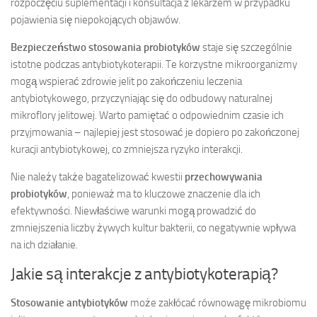
rozpoczęciu suplementacji i konsultacja z lekarzem w przypadku
pojawienia się niepokojących objawów.
Bezpieczeństwo stosowania probiotyków
staje się szczególnie
istotne podczas antybiotykoterapii. Te korzystne mikroorganizmy
mogą wspierać zdrowie jelit po zakończeniu leczenia
antybiotykowego, przyczyniając się do odbudowy naturalnej
mikroflory jelitowej. Warto pamiętać o odpowiednim czasie ich
przyjmowania – najlepiej jest stosować je dopiero po zakończonej
kuracji antybiotykowej, co zmniejsza ryzyko interakcji.
Nie należy także bagatelizować kwestii
przechowywania
probiotyków
, ponieważ ma to kluczowe znaczenie dla ich
efektywności. Niewłaściwe warunki mogą prowadzić do
zmniejszenia liczby żywych kultur bakterii, co negatywnie wpływa
na ich działanie.
Jakie są interakcje z antybiotykoterapią?
Stosowanie antybiotyków
może zakłócać równowagę mikrobiomu