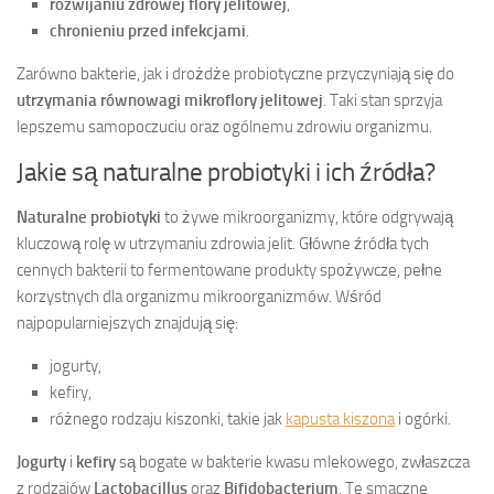
rozwijaniu zdrowej flory jelitowej
,
chronieniu przed infekcjami
.
Zarówno bakterie, jak i drożdże probiotyczne przyczyniają się do
utrzymania równowagi mikroflory jelitowej
. Taki stan sprzyja
lepszemu samopoczuciu oraz ogólnemu zdrowiu organizmu.
Jakie są naturalne probiotyki i ich źródła?
Naturalne probiotyki
to żywe mikroorganizmy, które odgrywają
kluczową rolę w utrzymaniu zdrowia jelit. Główne źródła tych
cennych bakterii to fermentowane produkty spożywcze, pełne
korzystnych dla organizmu mikroorganizmów. Wśród
najpopularniejszych znajdują się:
jogurty,
kefiry,
różnego rodzaju kiszonki, takie jak
kapusta kiszona
i ogórki.
Jogurty
i
kefiry
są bogate w bakterie kwasu mlekowego, zwłaszcza
z rodzajów
Lactobacillus
oraz
Bifidobacterium
. Te smaczne