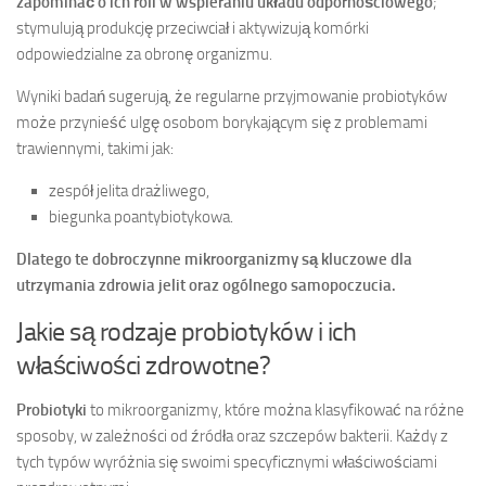
zapominać o ich roli w wspieraniu układu odpornościowego
;
stymulują produkcję przeciwciał i aktywizują komórki
odpowiedzialne za obronę organizmu.
Wyniki badań sugerują, że regularne przyjmowanie probiotyków
może przynieść ulgę osobom borykającym się z problemami
trawiennymi, takimi jak:
zespół jelita drażliwego,
biegunka poantybiotykowa.
Dlatego te dobroczynne mikroorganizmy są kluczowe dla
utrzymania zdrowia jelit oraz ogólnego samopoczucia.
Jakie są rodzaje probiotyków i ich
właściwości zdrowotne?
Probiotyki
to mikroorganizmy, które można klasyfikować na różne
sposoby, w zależności od źródła oraz szczepów bakterii. Każdy z
tych typów wyróżnia się swoimi specyficznymi właściwościami