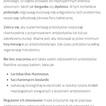
jelitowego, co często prowadzi do nieprzyjemnych efektów
ubocznych, takich jak
biegunka
czy
dysbioza
. W tym kontekście
probiotyki
odgrywają kluczową rolę w łagodzeniu tych problemów,
wspierając odbudowę zdrowej flory bakteryjnej.
Zaleca się
, aby suplementację probiotyków rozpocząć
równocześnie z przyjmowaniem antybiotyków lub tuż po
zakończeniu kuracji. Ważne jest, aby stosować je przez minimum
trzy miesiące
po antybiotykoterapii; tyle czasu potrzeba na pełną
regenerację mikrobiomu.
Nie bez znaczenia
jest także wybór odpowiednich probiotyków.
Niektóre szczepy bakterii, takie jak:
Lactobacillus rhamnosus
,
Saccharomyces boulardii
,
wykazują szczególną skuteczność w redukcji ryzyka działań
niepożądanych związanych z leczeniem antybiotykami.
Regularne ich stosowanie
może przyczynić się do poprawy
ogólnego stanu zdrowia jelit oraz zwiększyć ich odporność na