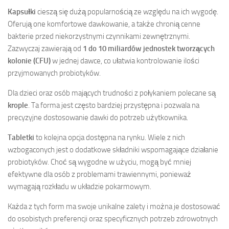
Kapsułki
cieszą się dużą popularnością ze względu na ich wygodę.
Oferują one komfortowe dawkowanie, a także chronią cenne
bakterie przed niekorzystnymi czynnikami zewnętrznymi.
Zazwyczaj zawierają od
1 do 10 miliardów jednostek tworzących
kolonie (CFU)
w jednej dawce, co ułatwia kontrolowanie ilości
przyjmowanych probiotyków.
Dla dzieci oraz osób mających trudności z połykaniem polecane są
krople
. Ta forma jest często bardziej przystępna i pozwala na
precyzyjne dostosowanie dawki do potrzeb użytkownika.
Tabletki
to kolejna opcja dostępna na rynku. Wiele z nich
wzbogaconych jest o dodatkowe składniki wspomagające działanie
probiotyków. Choć są wygodne w użyciu, mogą być mniej
efektywne dla osób z problemami trawiennymi, ponieważ
wymagają rozkładu w układzie pokarmowym.
Każda z tych form ma swoje unikalne zalety i można je dostosować
do osobistych preferencji oraz specyficznych potrzeb zdrowotnych