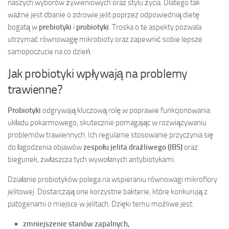
naszych wyborów żywieniowych oraz stylu życia. Dlatego tak
ważne jest dbanie o zdrowie jelit poprzez odpowiednią dietę
bogatą w
prebiotyki
i
probiotyki
. Troska o te aspekty pozwala
utrzymać równowagę mikrobioty oraz zapewnić sobie lepsze
samopoczucie na co dzień.
Jak probiotyki wpływają na problemy
trawienne?
Probiotyki
odgrywają kluczową rolę w poprawie funkcjonowania
układu pokarmowego, skutecznie pomagając w rozwiązywaniu
problemów trawiennych. Ich regularne stosowanie przyczynia się
do łagodzenia objawów
zespołu jelita drażliwego (IBS)
oraz
biegunek, zwłaszcza tych wywołanych antybiotykami.
Działanie probiotyków polega na wspieraniu równowagi mikroflory
jelitowej. Dostarczają one korzystne bakterie, które konkurują z
patogenami o miejsce w jelitach. Dzięki temu możliwe jest:
zmniejszenie stanów zapalnych,