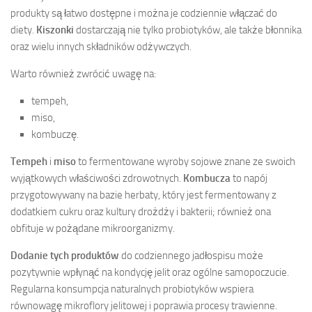
produkty są łatwo dostępne i można je codziennie włączać do
diety.
Kiszonki
dostarczają nie tylko probiotyków, ale także błonnika
oraz wielu innych składników odżywczych.
Warto również zwrócić uwagę na:
tempeh,
miso,
kombuczę.
Tempeh
i
miso
to fermentowane wyroby sojowe znane ze swoich
wyjątkowych właściwości zdrowotnych.
Kombucza
to napój
przygotowywany na bazie herbaty, który jest fermentowany z
dodatkiem cukru oraz kultury drożdży i bakterii; również ona
obfituje w pożądane mikroorganizmy.
Dodanie tych produktów
do codziennego jadłospisu może
pozytywnie wpłynąć na kondycję jelit oraz ogólne samopoczucie.
Regularna konsumpcja naturalnych probiotyków wspiera
równowagę mikroflory jelitowej i poprawia procesy trawienne.