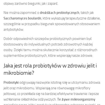
objawy zarówno biegunki, jak i zaparć.
Nie można zapomnieć o
drożdżach probiotycznych
, takich jak
Saccharomyces boulardii
, które wykazują terapeutyczne działanie,
szczególnie w przypadku biegunek spowodowanych stosowaniem
antybiotyków.
Dobór odpowiednich szczepów probiotycznych powinien być
dostosowany do indywidualnych potrzeb zdrowotnych każdej
osoby. Dzięki temu można skutecznie korzystać z różnorodnych
suplementów probiotycznych, które wspierają nasze zdrowie.
Jaka jest rola probiotyków w zdrowiu jelit i
mikrobiomie?
Probiotyki
odgrywają niezwykle istotną rolę w utrzymaniu zdrowia
jelit oraz mikrobiomu. Wspierają one równowagę mikroflory
jelitowej, co przekłada się na bardziej efektywne trawienie i lepsze
wchłanianie składników odżywczych.
Te żywe mikroorganizmy
zasiedlają nasze jelita i produkują różnorodne ochronne związki, co