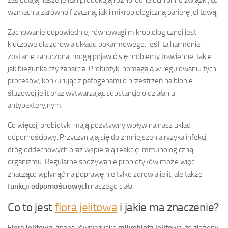
wzmacnia zarówno fizyczną, jak i mikrobiologiczną barierę jelitową.
Zachowanie odpowiedniej równowagi mikrobiologicznej jest
kluczowe dla zdrowia układu pokarmowego. Jeśli ta harmonia
zostanie zaburzona, mogą pojawić się problemy trawienne, takie
jak biegunka czy zaparcia. Probiotyki pomagają w regulowaniu tych
procesów, konkurując z patogenami o przestrzeń na błonie
śluzowej jelit oraz wytwarzając substancje o działaniu
antybakteryjnym.
Co więcej, probiotyki mają pozytywny wpływ na nasz układ
odpornościowy. Przyczyniają się do zmniejszenia ryzyka infekcji
dróg oddechowych oraz wspierają reakcję immunologiczną
organizmu. Regularne spożywanie probiotyków może więc
znacząco wpłynąć na poprawę nie tylko zdrowia jelit, ale także
funkcji odpornościowych
naszego ciała.
Co to jest
flora jelitowa
i jakie ma znaczenie?
Flora jelitowa
, znana również jako
mikrobiota jelitowa
, to złożony