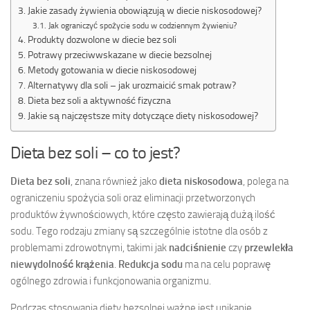
Jakie zasady żywienia obowiązują w diecie niskosodowej?
Jak ograniczyć spożycie sodu w codziennym żywieniu?
Produkty dozwolone w diecie bez soli
Potrawy przeciwwskazane w diecie bezsolnej
Metody gotowania w diecie niskosodowej
Alternatywy dla soli – jak urozmaicić smak potraw?
Dieta bez soli a aktywność fizyczna
Jakie są najczęstsze mity dotyczące diety niskosodowej?
Dieta bez soli – co to jest?
Dieta bez soli
, znana również jako
dieta niskosodowa
, polega na
ograniczeniu spożycia soli oraz eliminacji przetworzonych
produktów żywnościowych, które często zawierają dużą ilość
sodu. Tego rodzaju zmiany są szczególnie istotne dla osób z
problemami zdrowotnymi, takimi jak
nadciśnienie
czy
przewlekła
niewydolność krążenia
.
Redukcja sodu
ma na celu poprawę
ogólnego zdrowia i funkcjonowania organizmu.
Podczas stosowania diety bezsolnej ważne jest unikanie