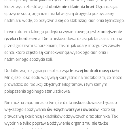
kluczowych efektów jest
obniżenie ciśnienia krwi
. Ograniczając
spożycie sodu, organizm ma łatwiejszą drogę do pozbycia się
nadmiaru wody, co przyczynia się do stabilizacji ciśnienia tętniczego.
Innym atutem takiego podejścia żywieniowego jest
zmniejszenie
ryzyka chorób serca
. Dieta niskosodowa działa jak tarcza ochronna
przed groźnymi schorzeniami, takimi jak udary mózgu czy zawały
serca, które często są konsekwencją wysokiego ciśnienia i
nadmiernego spożycia soli.
Dodatkowo, rezygnacja z soli sprzyja
lepszej kontroli masy ciała
.
Mniejsze ilości sodu wpływają korzystnie na metabolizm, co może
prowadzić do redukcji zbędnych kilogramów i tym samym
polepszenia ogólnego stanu zdrowia.
Nie można zapominać o tym, że dieta niskosodowa zachęca do
większego spożywania
świeżych warzyw i owoców
, które są
prawdziwą skarbnicą składników odżywczych oraz błonnika. Taki
wybór nie tylko poprawia odżywienie organizmu, ale także