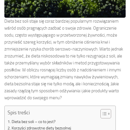
Dieta bez soli staje się coraz bardziej popularnym rozwiązaniem
wśród osób pragnących zadbać o swoje zdrowie. Ograniczenie
sodu, często występującego w przetworzonej żywności, może
przynieść szereg korzyści, w tym obniżenie ciśnienia krwi i
zmniejszenie ryzyka chorób sercowo-naczyniowych. Warto jednak
zrozumieć, że dieta niskosodowa to nie tylko rezygnacja z soli, ale
także przemyślany wybór składników i metod przygotowywania
posiłków. W obliczu rosnącej liczby osób z nadciśnieniem i innymi
schorzeniami, które wymagają zmiany nawyków żywieniowych,
dieta bezsolna staje się nie tylko modą, ale i koniecznością. Jakie
zasady rządzą tym sposobem odżywiania i jakie produkty warto
wprowadzić do swojego menu?
Spis treści
Dieta bez soli – co to jest?
Korzyści zdrowotne diety bezsolnej