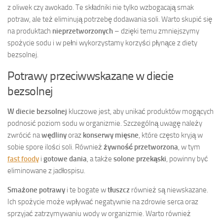
z oliwek czy awokado. Te składniki nie tylko wzbogacają smak
potraw, ale też eliminują potrzebę dodawania soli. Warto skupić się
na produktach
nieprzetworzonych
– dzięki temu zmniejszymy
spożycie sodu i w pełni wykorzystamy korzyści płynące z diety
bezsolnej.
Potrawy przeciwwskazane w diecie
bezsolnej
W diecie bezsolnej
kluczowe jest, aby unikać produktów mogących
podnosić poziom sodu w organizmie. Szczególną uwagę należy
zwrócić na
wędliny
oraz
konserwy mięsne
, które często kryją w
sobie spore ilości soli. Również
żywność przetworzona
, w tym
fast foody
i
gotowe dania
, a także
solone przekąski
, powinny być
eliminowane z jadłospisu.
Smażone potrawy
i te bogate w
tłuszcz
również są niewskazane.
Ich spożycie może wpływać negatywnie na zdrowie serca oraz
sprzyjać zatrzymywaniu wody w organizmie. Warto również