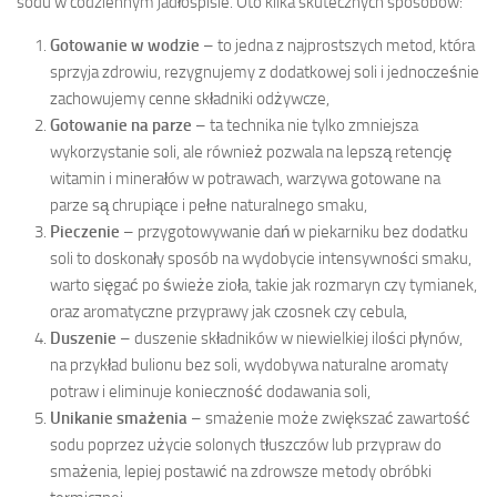
sodu w codziennym jadłospisie. Oto kilka skutecznych sposobów:
Gotowanie w wodzie
– to jedna z najprostszych metod, która
sprzyja zdrowiu, rezygnujemy z dodatkowej soli i jednocześnie
zachowujemy cenne składniki odżywcze,
Gotowanie na parze
– ta technika nie tylko zmniejsza
wykorzystanie soli, ale również pozwala na lepszą retencję
witamin i minerałów w potrawach, warzywa gotowane na
parze są chrupiące i pełne naturalnego smaku,
Pieczenie
– przygotowywanie dań w piekarniku bez dodatku
soli to doskonały sposób na wydobycie intensywności smaku,
warto sięgać po świeże zioła, takie jak rozmaryn czy tymianek,
oraz aromatyczne przyprawy jak czosnek czy cebula,
Duszenie
– duszenie składników w niewielkiej ilości płynów,
na przykład bulionu bez soli, wydobywa naturalne aromaty
potraw i eliminuje konieczność dodawania soli,
Unikanie smażenia
– smażenie może zwiększać zawartość
sodu poprzez użycie solonych tłuszczów lub przypraw do
smażenia, lepiej postawić na zdrowsze metody obróbki