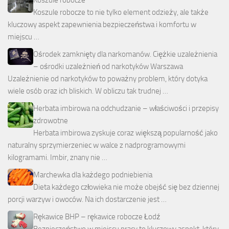
Koszule robocze to nie tylko element odzieży, ale także
kluczowy aspekt zapewnienia bezpieczeństwa i komfortu w
miejscu …
Ośrodek zamknięty dla narkomanów. Ciężkie uzależnienia
– ośrodki uzależnień od narkotyków Warszawa
Uzależnienie od narkotyków to poważny problem, który dotyka
wiele osób oraz ich bliskich. W obliczu tak trudnej …
Herbata imbirowa na odchudzanie – właściwości i przepisy
zdrowotne
Herbata imbirowa zyskuje coraz większą popularność jako
naturalny sprzymierzeniec w walce z nadprogramowymi
kilogramami. Imbir, znany nie …
Marchewka dla każdego podniebienia
Dieta każdego człowieka nie może obejść się bez dziennej
porcji warzyw i owoców. Na ich dostarczenie jest …
Rękawice BHP – rękawice robocze Łodź
Bezpieczeństwo w miejscu pracy to kluczowy aspekt, który