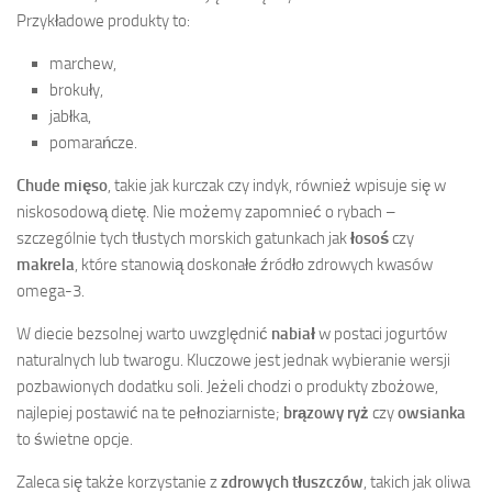
Przykładowe produkty to:
marchew,
brokuły,
jabłka,
pomarańcze.
Chude mięso
, takie jak kurczak czy indyk, również wpisuje się w
niskosodową dietę. Nie możemy zapomnieć o rybach –
szczególnie tych tłustych morskich gatunkach jak
łosoś
czy
makrela
, które stanowią doskonałe źródło zdrowych kwasów
omega-3.
W diecie bezsolnej warto uwzględnić
nabiał
w postaci jogurtów
naturalnych lub twarogu. Kluczowe jest jednak wybieranie wersji
pozbawionych dodatku soli. Jeżeli chodzi o produkty zbożowe,
najlepiej postawić na te pełnoziarniste;
brązowy ryż
czy
owsianka
to świetne opcje.
Zaleca się także korzystanie z
zdrowych tłuszczów
, takich jak oliwa