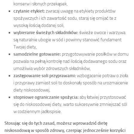
konserw i słonych przekąsek,
czytanie etykiet:
zwracaj uwagę na etykiety produktów
spożywczych i ich zawartość sodu, staraj się omijać te z
wysoką ilością dodanej soli,
wybieranie świeżych składników:
świeże owoce i warzywa
są naturalnie ubogie w sód i powinny stanowić fundament
Twojej diety,
samodzielne gotowanie:
przygotowywanie posiłków w domu
pozwala na pełną kontrolę nad ilością dodawanego sodu oraz
umożliwia wybór zdrowszych składników,
zastępowanie soli przyprawami:
wzbogacenie potraw o zioła
i przyprawy zamiast soli to doskonały sposób na urozmaicenie
diety niskosodowej,
stopniowe ograniczanie spożycia:
aby łatwiej przystosować
się do niskosodowej diety, warto sukcesywnie zmniejszać sól
w codziennym jadłospisie.
Stosując się do tych zasad, możesz wprowadzić dietę
niskosodową w sposób zdrowy, czerpiąc jednocześnie korzyści