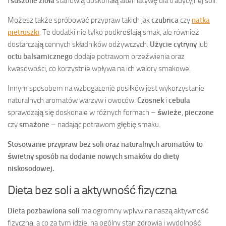
i
suszone zioła
stanowią doskonałą alternatywę dla tradycyjnej soli.
Możesz także spróbować przypraw takich jak
czubrica
czy
natka
pietruszki
. Te dodatki nie tylko podkreślają smak, ale również
dostarczają cennych składników odżywczych.
Użycie cytryny
lub
octu balsamicznego
dodaje potrawom orzeźwienia oraz
kwasowości, co korzystnie wpływa na ich walory smakowe.
Innym sposobem na wzbogacenie posiłków jest wykorzystanie
naturalnych aromatów warzyw i owoców.
Czosnek
i
cebula
sprawdzają się doskonale w różnych formach –
świeże
,
pieczone
czy
smażone
– nadając potrawom głębię smaku.
Stosowanie przypraw bez soli oraz naturalnych aromatów to
świetny sposób na dodanie nowych smaków do diety
niskosodowej.
Dieta bez soli a aktywność fizyczna
Dieta pozbawiona soli
ma ogromny wpływ na naszą aktywność
fizyczną, a co za tym idzie, na ogólny stan zdrowia i wydolność