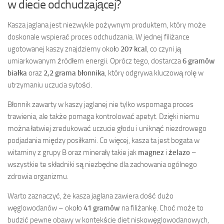
w diecie odchudzającej?
Kasza jaglana jest niezwykle pożywnym produktem, który może
doskonale wspierać proces odchudzania. W jednej filiżance
ugotowanej kaszy znajdziemy około
207 kcal
, co czyni ją
umiarkowanym źródłem energii. Oprócz tego, dostarcza
6 gramów
białka
oraz
2,2 grama błonnika
, który odgrywa kluczową rolę w
utrzymaniu uczucia sytości.
Błonnik zawarty w kaszy jaglanej nie tylko wspomaga proces
trawienia, ale także pomaga kontrolować apetyt. Dzięki niemu
można łatwiej zredukować uczucie głodu i uniknąć niezdrowego
podjadania między posiłkami. Co więcej, kasza ta jest bogata w
witaminy z grupy B oraz minerały takie jak
magnez
i
żelazo
–
wszystkie te składniki są niezbędne dla zachowania ogólnego
zdrowia organizmu.
Warto zaznaczyć, że kasza jaglana zawiera dość dużo
węglowodanów – około
41 gramów
na filiżankę. Choć może to
budzić pewne obawy w kontekście diet niskowęglowodanowych,