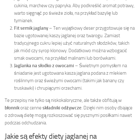
cukinia, marchew czy papryka. Aby podkreślić aromat potrawy,
warto sięgnąć po świeże zioła, na przykład bazylię lub
tymianek.
Fit sernik jaglany
– Ten wyjątkowy deser przygotowuje się na
bazie ugotowanej kaszy jaglanej oraz twarogu. Zamiast
tradycyjnego cukru lepiej użyć naturalnych słodzików, takich
jak miód czy syrop klonowy. Dodatkowo można wzbogacić
smak owocami, na przykład malinami lub borówkami.
Jaglanka na słodko z owocami
– Świetnym pomysłem na
śniadanie jest ugotowana kasza jaglana podana z mlekiem
roślinnym oraz świeżymi owocami (takimi jak banany czy
truskawki) i chrupiącymi orzechami.
Te przepisy nie tylko są niskokaloryczne, ale także obfitują w
błonnik
oraz cenne
składniki odżywcze
. Dzięki nim osoby dbające
o zdrową dietę mogą rozkoszować się pysznymi posiłkami nawet
podczas odchudzania.
Jakie są efekty diety jaglanej na