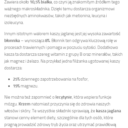
Zawiera około
10,5% białka
, co czyni ją znakomitym źródłem tego
ważnego makroskładnika. Dzięki temu dostarcza organizmowi
niezbędnych aminokwasów, takich jak metionina, leucyna i
izoleucyna.
Innym istotnym walorem kaszy jaglanej jest jej wysoka zawartość
błonnika
– wynosząca
8%
. Błonnik ten odgrywa kluczową rolę w
procesach trawiennych i pomaga w poczuciu sytości. Dodatkowo
kasza ta dostarcza szereg witamin z grupy B oraz minerałów, takich
jak magnez i żelazo. Na przykład jedna filiżanka ugotowanej kaszy
dostarcza:
25%
dziennego zapotrzebowania na fosfor,
19%
magnezu.
Nie można też zapomnieć o
lecytynie
, która wspiera funkcje
mózgu.
Krzem
natomiast przyczynia się do zdrowia naszych
włosów i skóry. Te wszystkie składniki sprawiają, że
kasza jaglana
stanowi cenny element diety, szczególnie dla tych osób, które
pragną prowadzić zdrowy tryb życia oraz utrzymać prawidłową