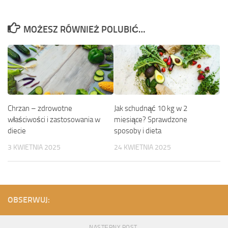
MOŻESZ RÓWNIEŻ POLUBIĆ…
Chrzan – zdrowotne
Jak schudnąć 10 kg w 2
właściwości i zastosowania w
miesiące? Sprawdzone
diecie
sposoby i dieta
3 KWIETNIA 2025
24 KWIETNIA 2025
OBSERWUJ:
NASTĘPNY POST