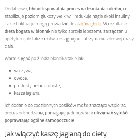
Dodatkowo,
błonnik spowalnia proces wchłaniania cukrów
, co
stabilizuje poziom glukozy we krwi i redukuje nagłe skoki insuliny.
Takie fluktuacje mogą prowadzić do
ataków głodu
. W rezultacie
dieta bogata w błonnik
nie tylko sprzyja lepszemu zarządzaniu
apetytem, ale także ułatwia osiągnięcie i utrzymanie zdrowej masy
ciała.
Warto sięgać po źródła błonnika takie jak:
warzywa,
owoce,
produkty pełnoziarniste,
kasza jaglana.
Ich dodanie do codziennych posiłków może znacząco wspierać
proces odchudzania, pomagając jednocześnie
utrzymać sytość
i
poprawiając ogólne samopoczucie
.
Jak włączyć kaszę jaglaną do diety