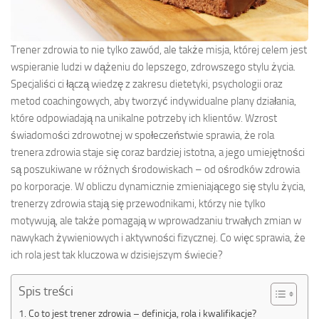
Trener zdrowia to nie tylko zawód, ale także misja, której celem jest
wspieranie ludzi w dążeniu do lepszego, zdrowszego stylu życia.
Specjaliści ci łączą wiedzę z zakresu dietetyki, psychologii oraz
metod coachingowych, aby tworzyć indywidualne plany działania,
które odpowiadają na unikalne potrzeby ich klientów. Wzrost
świadomości zdrowotnej w społeczeństwie sprawia, że rola
trenera zdrowia staje się coraz bardziej istotna, a jego umiejętności
są poszukiwane w różnych środowiskach – od ośrodków zdrowia
po korporacje. W obliczu dynamicznie zmieniającego się stylu życia,
trenerzy zdrowia stają się przewodnikami, którzy nie tylko
motywują, ale także pomagają w wprowadzaniu trwałych zmian w
nawykach żywieniowych i aktywności fizycznej. Co więc sprawia, że
ich rola jest tak kluczowa w dzisiejszym świecie?
Spis treści
Co to jest trener zdrowia – definicja, rola i kwalifikacje?