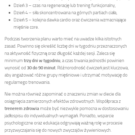
Dzień 3 – czas na regenerację lub trening funkcjonalny,
Dzień 4 – siła skoncentrowana na górnych partiach ciała,
Dzień 5 – kolejna dawka cardio oraz ćwiczenia wzmacniające
mięśnie core.
Podczas tworzenia planu warto mieć na uwadze kilka istotnych
zasad. Powinno się określić liczbę dni w tygodniu przeznaczonych
na aktywność fizyczną oraz długość każdej sesji. Zaleca się
minimum
trzy dni w tygodniu
, a czas trwania jednostki powinien
wynosić od
30 do 90 minut
. Różnorodność ćwiczeń jest kluczowa,
aby angażować różne grupy mięśniowe i utrzymać motywację do
regularnego trenowania.
Nie można również zapominać o znaczeniu zmian w diecie dla
osiągnięcia zamierzonych efektów zdrowotnych. Współpraca z
trenerem zdrowia
może być niezwykle pomocna w dostosowaniu
jadłospisu do indywidualnych wymagań. Ponadto, wsparcie
psychologiczne oraz edukacja odgrywają ważną rolę w procesie
przyzwyczajania się do nowych zwyczajów żywieniowych.