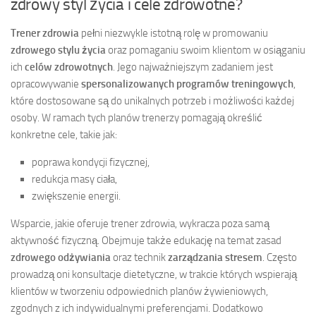
zdrowy styl życia i cele zdrowotne?
Trener zdrowia
pełni niezwykle istotną rolę w promowaniu
zdrowego stylu życia
oraz pomaganiu swoim klientom w osiąganiu
ich
celów zdrowotnych
. Jego najważniejszym zadaniem jest
opracowywanie
spersonalizowanych programów treningowych
,
które dostosowane są do unikalnych potrzeb i możliwości każdej
osoby. W ramach tych planów trenerzy pomagają określić
konkretne cele, takie jak:
poprawa kondycji fizycznej,
redukcja masy ciała,
zwiększenie energii.
Wsparcie, jakie oferuje trener zdrowia, wykracza poza samą
aktywność fizyczną. Obejmuje także edukację na temat zasad
zdrowego odżywiania
oraz technik
zarządzania stresem
. Często
prowadzą oni konsultacje dietetyczne, w trakcie których wspierają
klientów w tworzeniu odpowiednich planów żywieniowych,
zgodnych z ich indywidualnymi preferencjami. Dodatkowo