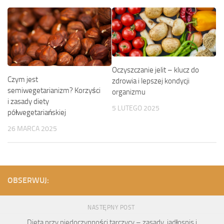
Oczyszczanie jelit – klucz do
Czym jest
zdrowia i lepszej kondycji
semiwegetarianizm? Korzyści
organizmu
i zasady diety
5 LUTEGO 2025
półwegetariańskiej
26 MARCA 2025
OBSERWUJ:
NASTĘPNY POST
Dieta przy niedoczynności tarczycy – zasady, jadłospis i