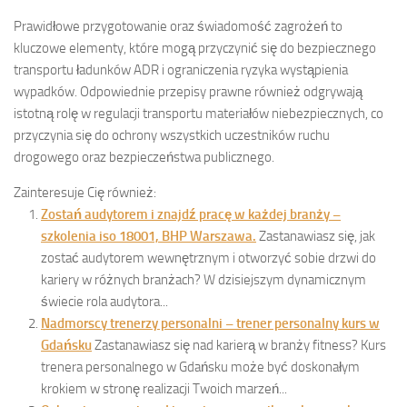
Prawidłowe przygotowanie oraz świadomość zagrożeń to
kluczowe elementy, które mogą przyczynić się do bezpiecznego
transportu ładunków ADR i ograniczenia ryzyka wystąpienia
wypadków. Odpowiednie przepisy prawne również odgrywają
istotną rolę w regulacji transportu materiałów niebezpiecznych, co
przyczynia się do ochrony wszystkich uczestników ruchu
drogowego oraz bezpieczeństwa publicznego.
Zainteresuje Cię również:
Zostań audytorem i znajdź pracę w każdej branży –
szkolenia iso 18001, BHP Warszawa.
Zastanawiasz się, jak
zostać audytorem wewnętrznym i otworzyć sobie drzwi do
kariery w różnych branżach? W dzisiejszym dynamicznym
świecie rola audytora...
Nadmorscy trenerzy personalni – trener personalny kurs w
Gdańsku
Zastanawiasz się nad karierą w branży fitness? Kurs
trenera personalnego w Gdańsku może być doskonałym
krokiem w stronę realizacji Twoich marzeń...