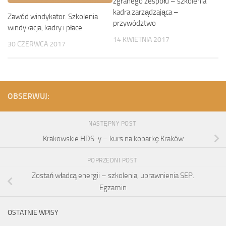
zgranego zespołu – szkolenia
kadra zarządzająca –
Zawód windykator. Szkolenia
przywództwo
windykacja, kadry i płace
14 KWIETNIA 2017
30 CZERWCA 2017
OBSERWUJ:
NASTĘPNY POST
Krakowskie HDS-y – kurs na koparkę Kraków
POPRZEDNI POST
Zostań władcą energii – szkolenia, uprawnienia SEP.
Egzamin
OSTATNIE WPISY