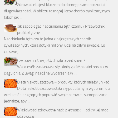
Zdrowa dieta jest kluczem do dobrego samopoczucia i
długowieczności. W obliczu rosnącej liczby chorób cywilizacyjnych,
takich jak …
Jak zapobiegać nadciśnieniu tętniczemu? Przewodnik
profilaktyczny
Nadciśnienie tętnicze to jedna z najczęstszych chorób
cywilizacyjnych, która dotyka miliony ludzi na całym świecie. Co
ciekawe, …
Czy powinniśmy jeść chwilę przed snem?
Wiele osób zastanawia się, kiedy zjeść ostatni posiłek w
ciągu dnia. Z uwagi na różne wydarzenia w …
Dieta niskotłuszczowa – produkty, których należy unikać
Dieta niskotłuszczowa stała się popularnym wyborem dla
wielu osób pragnących poprawić swoje zdrowie i samopoczucie.
Jednakże, aby …
Właściwości zdrowotne natki pietruszki – odkryj jej moc
odżywczą