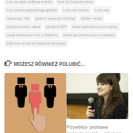
kurs na wózki widłowe kraków
kurs na żurawie kraków
kurs trenera personalnego gdańsk
kursy adr kraków
kursy sep
nauka sep i hds
opiekun wycieczki szkolnej
szkoła - wizaż
szkolenia kadry i płace
szkolenia SEP
trener personalny kurs kraków
trener personalny kurs w Gdańsku
trener personalny kurs w krakowie
Zrób kurs online na Opiekuna Wycieczek
MOŻESZ RÓWNIEŻ POLUBIĆ…
Przywódca- podstawa