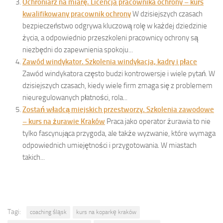
Ochroniarz na miarę. Licencja pracownika ochrony – kurs
kwalifikowany pracownik ochrony
W dzisiejszych czasach
bezpieczeństwo odgrywa kluczową rolę w każdej dziedzinie
życia, a odpowiednio przeszkoleni pracownicy ochrony są
niezbędni do zapewnienia spokoju...
Zawód windykator. Szkolenia windykacja, kadry i płace
Zawód windykatora często budzi kontrowersje i wiele pytań. W
dzisiejszych czasach, kiedy wiele firm zmaga się z problemem
nieuregulowanych płatności, rola...
Zostań władcą miejskich przestworzy. Szkolenia zawodowe
– kurs na żurawie Kraków
Praca jako operator żurawia to nie
tylko fascynująca przygoda, ale także wyzwanie, które wymaga
odpowiednich umiejętności i przygotowania. W miastach
takich...
Tagi:
coaching śląsk
kurs na koparkę kraków