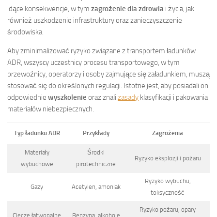
idące konsekwencje, w tym
zagrożenie dla zdrowia
i życia, jak
również uszkodzenie infrastruktury oraz zanieczyszczenie
środowiska.
Aby zminimalizować ryzyko związane z transportem ładunków
ADR, wszyscy uczestnicy procesu transportowego, w tym
przewoźnicy, operatorzy i osoby zajmujące się załadunkiem, muszą
stosować się do określonych regulacji. Istotne jest, aby posiadali oni
odpowiednie
wyszkolenie
oraz znali
zasady
klasyfikacji i pakowania
materiałów niebezpiecznych.
Typ ładunku ADR
Przykłady
Zagrożenia
Materiały
Środki
Ryzyko eksplozji i pożaru
wybuchowe
pirotechniczne
Ryzyko wybuchu,
Gazy
Acetylen, amoniak
toksyczność
Ryzyko pożaru, opary
Ciecze łatwopalne
Benzyna, alkohole