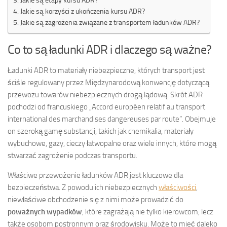
Jakie są etapy kursu ADR?
Jakie są korzyści z ukończenia kursu ADR?
Jakie są zagrożenia związane z transportem ładunków ADR?
Co to są ładunki ADR i dlaczego są ważne?
Ładunki ADR to materiały niebezpieczne, których transport jest
ściśle regulowany przez Międzynarodową konwencję dotyczącą
przewozu towarów niebezpiecznych drogą lądową. Skrót ADR
pochodzi od francuskiego „Accord européen relatif au transport
international des marchandises dangereuses par route”. Obejmuje
on szeroką gamę substancji, takich jak chemikalia, materiały
wybuchowe, gazy, cieczy łatwopalne oraz wiele innych, które mogą
stwarzać zagrożenie podczas transportu.
Właściwe przewożenie ładunków ADR jest kluczowe dla
bezpieczeństwa. Z powodu ich niebezpiecznych
właściwości
,
niewłaściwe obchodzenie się z nimi może prowadzić do
poważnych wypadków
, które zagrażają nie tylko kierowcom, lecz
także osobom postronnym oraz środowisku. Może to mieć daleko