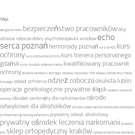
TAGI
bezpieczeństwo pracowników
bhp
alergia na mleko
echo
ubrania robocze
dobry psychoterapeuta wrocław
serca poznań
kurs
hemoroidy poznań
kurs na HDS
ochrony
kurs trenera personalnego
kurs pracownika ochrony
gdańsk
kwalifikowany pracownik
kursy na wózki widłowe kraków
ochrony
leczenie bezdechu sennego rzeszów
nauka sep i hds
objawy nietolerancji mleka
odzież robocza
okulista lublin
odzież ochronna
krowiego
operacje ginekologiczne prywatnie śląsk
opiekun wycieczki
ośrodki
ośrodek zamknięty dla narkomanów
szkolnej
odwykowe dla alkoholików
ośrodki uzależnień od narkotyków Warszawa
prywatny odwyk alkoholowy
profesjonalny ginekolog estetyczny
prywatny ośrodek leczenia narkomanii
przepisy
sklep ortopedyczny kraków
bhp
szkolenia handlowe
szkolenia