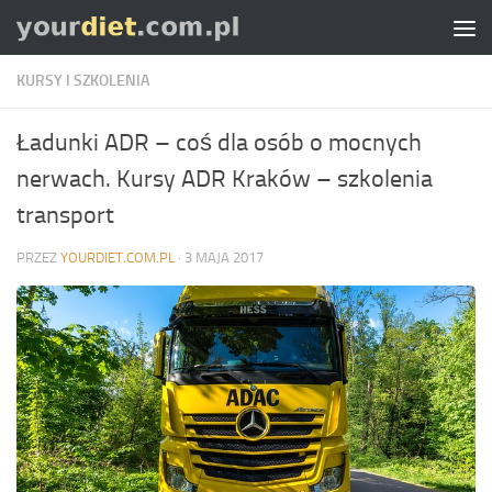
Skip to content
KURSY I SZKOLENIA
Ładunki ADR – coś dla osób o mocnych
nerwach. Kursy ADR Kraków – szkolenia
transport
PRZEZ
YOURDIET.COM.PL
·
3 MAJA 2017