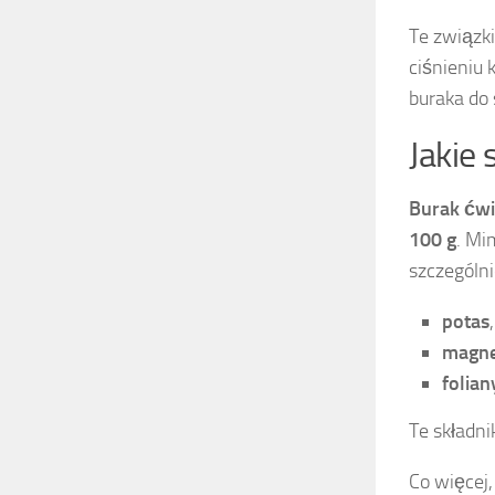
Te związk
ciśnieniu 
buraka do 
Jakie
Burak ćw
100 g
. Mi
szczególni
potas
,
magn
folian
Te składn
Co więcej,