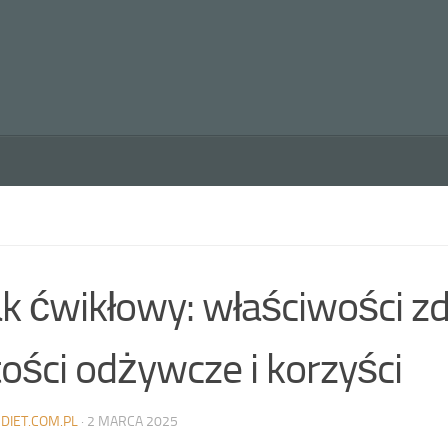
k ćwikłowy: właściwości z
ości odżywcze i korzyści
DIET.COM.PL
·
2 MARCA 2025