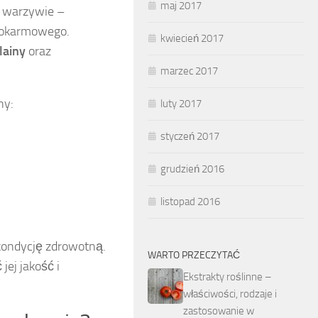
maj 2017
 warzywie –
 pokarmowego.
kwiecień 2017
lainy
oraz
marzec 2017
ny:
luty 2017
styczeń 2017
grudzień 2016
listopad 2016
kondycję zdrowotną.
WARTO PRZECZYTAĆ
ej jakość i
Ekstrakty roślinne –
właściwości, rodzaje i
zastosowanie w