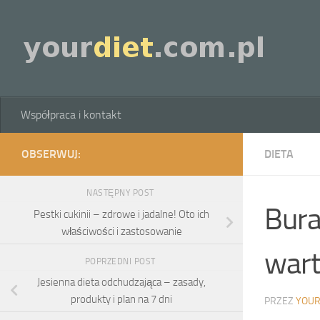
Skip to content
Współpraca i kontakt
OBSERWUJ:
DIETA
NASTĘPNY POST
Bura
Pestki cukinii – zdrowe i jadalne! Oto ich
właściwości i zastosowanie
wart
POPRZEDNI POST
Jesienna dieta odchudzająca – zasady,
produkty i plan na 7 dni
PRZEZ
YOUR