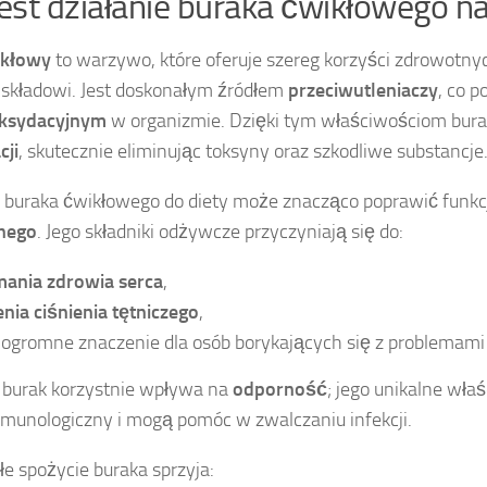
 jest działanie buraka ćwikłowego n
ikłowy
to warzywo, które oferuje szereg korzyści zdrowotny
składowi. Jest doskonałym źródłem
przeciwutleniaczy
, co 
oksydacyjnym
w organizmie. Dzięki tym właściwościom bura
cji
, skutecznie eliminując toksyny oraz szkodliwe substancje
 buraka ćwikłowego do diety może znacząco poprawić funk
nego
. Jego składniki odżywcze przyczyniają się do:
mania zdrowia serca
,
nia ciśnienia tętniczego
,
ogromne znaczenie dla osób borykających się z problemami 
, burak korzystnie wpływa na
odporność
; jego unikalne wł
munologiczny i mogą pomóc w zwalczaniu infekcji.
e spożycie buraka sprzyja: