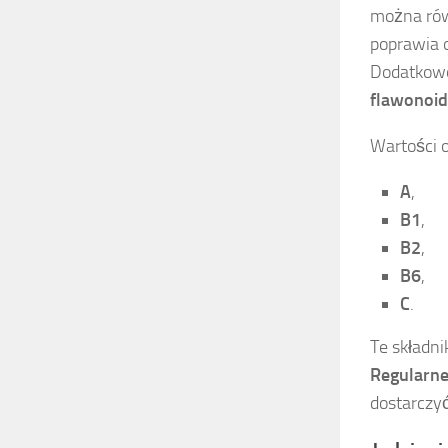
można ró
poprawia o
Dodatkowo
flawonoi
Wartości 
A
,
B1
,
B2
,
B6
,
C
.
Te składn
Regularne
dostarczy