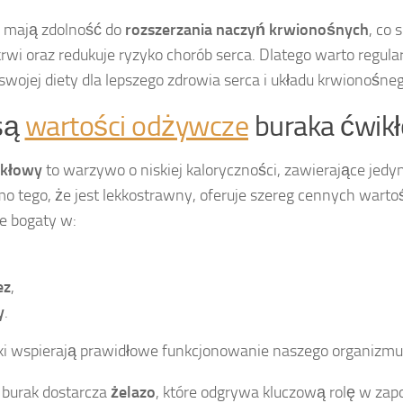
i mają zdolność do
rozszerzania naczyń krwionośnych
, co 
krwi oraz redukuje ryzyko chorób serca. Dlatego warto regu
swojej diety dla lepszego zdrowia serca i układu krwionośneg
 są
wartości odżywcze
buraka ćwik
ikłowy
to warzywo o niskiej kaloryczności, zawierające jedy
mo tego, że jest lekkostrawny, oferuje szereg cennych warto
e bogaty w:
ez
,
y
.
iki wspierają prawidłowe funkcjonowanie naszego organizmu
 burak dostarcza
żelazo
, które odgrywa kluczową rolę w zap