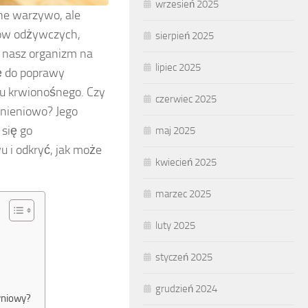
wrzesień 2025
zne warzywo, ale
ków odżywczych,
sierpień 2025
ą nasz organizm na
lipiec 2025
ę do poprawy
u krwionośnego. Czy
czerwiec 2025
śnieniowo? Jego
się go
maj 2025
 i odkryć, jak może
kwiecień 2025
marzec 2025
luty 2025
styczeń 2025
grudzień 2024
yniowy?