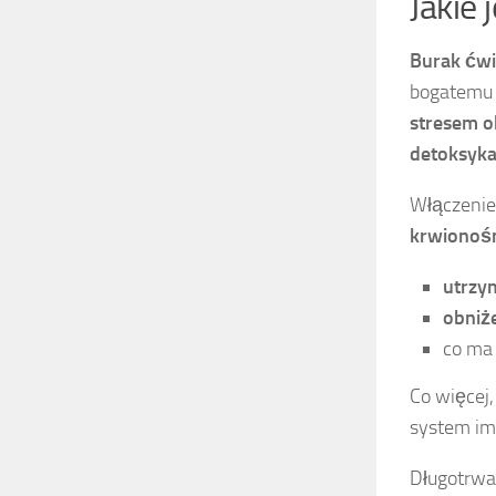
Jakie
Burak ćw
bogatemu 
stresem 
detoksyka
Włączenie
krwionoś
utrzy
obniże
co ma 
Co więcej
system im
Długotrwał