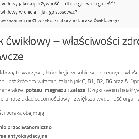
wikłowy jako superżywność – dlaczego warto go jeść?
wikłowy w diecie – jak go stosować?
wskazania i możliwe skutki uboczne buraka ćwikłowego
k ćwikłowy – właściwości zdr
wcze
ikłowy
to warzywo, które kryje w sobie wiele cennych właśc
. Jest źródłem witamin, takich jak
C
,
B1
,
B2
,
B6
oraz
A
. Op
minerałów:
potasu
,
magnezu
i
żelaza
. Dzięki swoim bioakt
iera nasz układ odpornościowy i zwiększa wydolność organ
ci buraka obejmują:
anie przeciwanemiczne
,
anie antyoksydacyjne
.