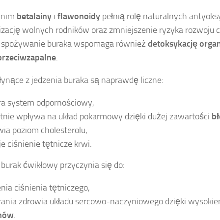
 nim
betalainy
i
flawonoidy
pełnią rolę naturalnych antyok
izację wolnych rodników oraz zmniejszenie ryzyka rozwoju 
 spożywanie buraka wspomaga również
detoksykację orga
 przeciwzapalne
.
łynące z jedzenia buraka są naprawdę liczne:
ra system odpornościowy,
tnie wpływa na układ pokarmowy dzięki dużej zawartości
bł
ia poziom cholesterolu,
je ciśnienie tętnicze krwi.
 burak ćwikłowy przyczynia się do:
nia ciśnienia tętniczego,
rania zdrowia układu sercowo-naczyniowego dzięki wysokie
nów
.