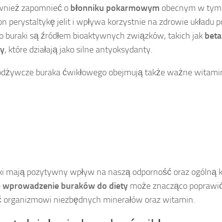
wnież zapomnieć o
błonniku pokarmowym
obecnym w tym
n perystaltykę jelit i wpływa korzystnie na zdrowie układu
 buraki są źródłem bioaktywnych związków, takich jak
beta
dy
, które działają jako silne antyoksydanty.
odżywcze buraka ćwikłowego obejmują także ważne witami
iki mają pozytywny wpływ na naszą odporność oraz ogólną 
 wprowadzenie buraków do diety
może znacząco poprawić j
ć organizmowi niezbędnych minerałów oraz witamin.