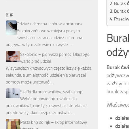
Burak ć
Burak ć
BHP
Przeciw
Odzież ochronna – obuwie ochronne
Bezpieczeństwo w miejscu pracy to
Bura
kwestia kluczowa, a odzież ochronna
odgrywa w tym zakresie niezwykle …
odży
Szkolenie – pierwsza pomoc. Dlaczego
warto brać udział.
Burak ćw
W sytuacjach kryzysowych często liczy się każda
odżywczych
sekunda, a umiejętność udzielenia pierwszej
pomocy może uratować …
ważnych 
burak wsp
Szafki dla pracowników, szafka bhp
Wybór odpowiednich szafek dla
Właściwoś
pracowników to nie tylko kwestia estetyki, ale
przede wszystkim bezpieczeństwa i …
dział
Pasta bhp do rąk – sklep internetowy
dział