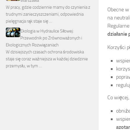
Warszawa
W pracy, gdzie codziennie mamy do czynienia z
Obecne w
trudnymi zanieczyszczeniami, odpowiednia
na neutral
pielęgnacja rąk staje się …
Regularne
Ekologia w Hydraulice Siłowej:
działanie
Przewodnik po Zrównoważonych i
Ekologicznych Rozwiązaniach
Korzyści p
W dzisiejszych czasach ochrona środowiska
staje się coraz ważniejsza w każdej dziedzinie
wspie
przemysłu, w tym …
korzys
popraw
regulu
Co więcej,
obniże
wspie
azota