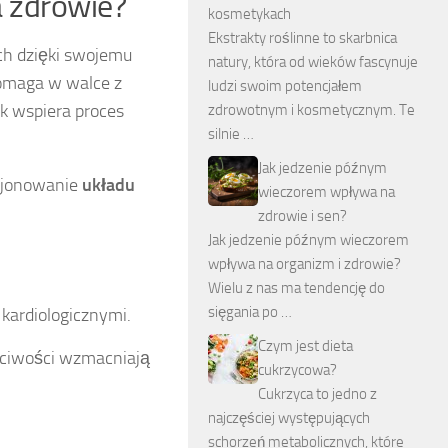
a zdrowie?
kosmetykach
Ekstrakty roślinne to skarbnica
ch dzięki swojemu
natury, która od wieków fascynuje
pomaga w walce z
ludzi swoim potencjałem
k wspiera proces
zdrowotnym i kosmetycznym. Te
silnie …
.
Jak jedzenie późnym
cjonowanie
układu
wieczorem wpływa na
zdrowie i sen?
Jak jedzenie późnym wieczorem
wpływa na organizm i zdrowie?
Wielu z nas ma tendencję do
sięgania po …
kardiologicznymi.
Czym jest dieta
aściwości wzmacniają
cukrzycowa?
Cukrzyca to jedno z
najczęściej występujących
schorzeń metabolicznych, które