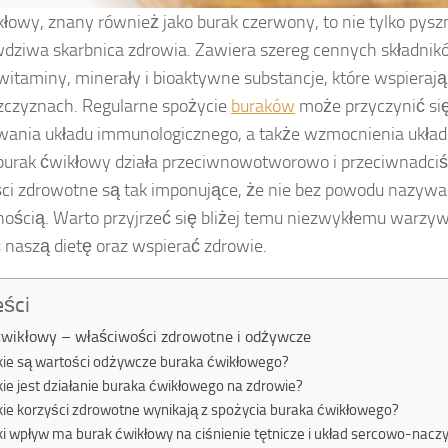
łowy, znany również jako burak czerwony, to nie tylko pys
wdziwa skarbnica zdrowia. Zawiera szereg cennych składni
 witaminy, minerały i bioaktywne substancje, które wspieraj
szczyznach. Regularne spożycie
buraków
może przyczynić si
wania układu immunologicznego, a także wzmocnienia układ
 burak ćwikłowy działa przeciwnowotworowo i przeciwnadci
ci zdrowotne są tak imponujące, że nie bez powodu nazywa 
ością. Warto przyjrzeć się bliżej temu niezwykłemu warzywu
 naszą dietę oraz wspierać zdrowie.
eści
ćwikłowy – właściwości zdrowotne i odżywcze
kie są wartości odżywcze buraka ćwikłowego?
kie jest działanie buraka ćwikłowego na zdrowie?
kie korzyści zdrowotne wynikają z spożycia buraka ćwikłowego?
ki wpływ ma burak ćwikłowy na ciśnienie tętnicze i układ sercowo-nacz