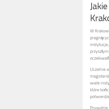
Jakie
Krak
W Krakowie
pragnącyc
instytucje
przyszłym
oczekiwań
Uczelnie w
magistersk
wiele inst
które koń
potwierdz
Prywatne s