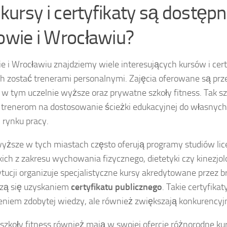
 kursy i certyfikaty są dostęp
owie i Wrocławiu?
 i Wrocławiu znajdziemy wiele interesujących kursów i cert
h zostać trenerami personalnymi. Zajęcia oferowane są prz
, w tym uczelnie wyższe oraz prywatne szkoły fitness. Tak 
 trenerom na dostosowanie ścieżki edukacyjnej do własnych
 rynku pracy.
yższe w tych miastach często oferują programy studiów lice
ich z zakresu wychowania fizycznego, dietetyki czy kinezjol
ytucji organizuje specjalistyczne kursy akredytowane przez 
czą się uzyskaniem
certyfikatu publicznego
. Takie certyfikat
eniem zdobytej wiedzy, ale również zwiększają konkurencyj
zkoły fitness również mają w swojej ofercie różnorodne ku