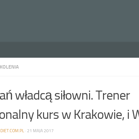
ZKOLENIA
ań władcą siłowni. Trener
onalny kurs w Krakowie, i 
DIET.COM.PL
·
21 MAJA 2017