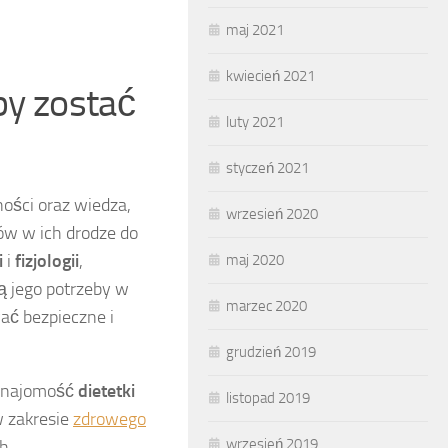
maj 2021
kwiecień 2021
by zostać
luty 2021
styczeń 2021
ości oraz wiedza,
wrzesień 2020
ów w ich drodze do
i
i
fizjologii
,
maj 2020
są jego potrzeby w
marzec 2020
ać bezpieczne i
grudzień 2019
 znajomość
dietetki
listopad 2019
w zakresie
zdrowego
wrzesień 2019
h.