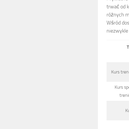
trwać od k
różnych m
Wśród dos
niezwykle 
T
Kurs tre
Kurs spe
tren
Ku