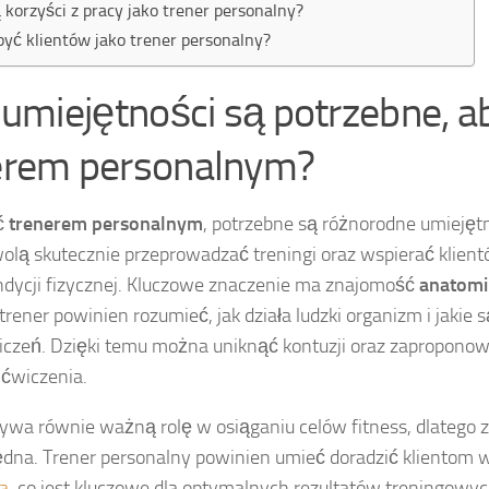
ą korzyści z pracy jako trener personalny?
być klientów jako trener personalny?
 umiejętności są potrzebne, a
erem personalnym?
ć
trenerem personalnym
, potrzebne są różnorodne umiejętn
olą skutecznie przeprowadzać treningi oraz wspierać klient
ondycji fizycznej. Kluczowe znaczenie ma znajomość
anatomi
rener powinien rozumieć, jak działa ludzki organizm i jakie 
wiczeń. Dzięki temu można uniknąć kontuzji oraz zaproponow
 ćwiczenia.
rywa równie ważną rolę w osiąganiu celów fitness, dlatego
ędna. Trener personalny powinien umieć doradzić klientom 
a
, co jest kluczowe dla optymalnych rezultatów treningowyc