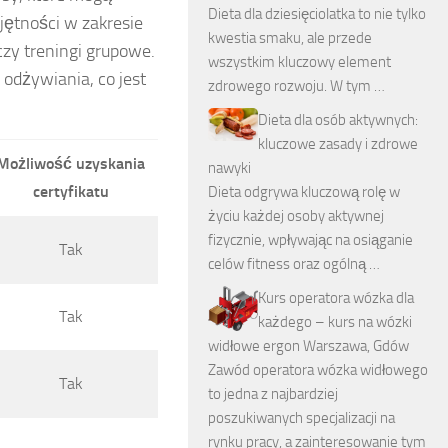
Dieta dla dziesięciolatka to nie tylko
jętności w zakresie
kwestia smaku, ale przede
czy treningi grupowe.
wszystkim kluczowy element
odżywiania, co jest
zdrowego rozwoju. W tym …
Dieta dla osób aktywnych:
kluczowe zasady i zdrowe
Możliwość uzyskania
nawyki
certyfikatu
Dieta odgrywa kluczową rolę w
życiu każdej osoby aktywnej
fizycznie, wpływając na osiąganie
Tak
celów fitness oraz ogólną …
Kurs operatora wózka dla
Tak
każdego – kurs na wózki
widłowe ergon Warszawa, Gdów
Zawód operatora wózka widłowego
Tak
to jedna z najbardziej
poszukiwanych specjalizacji na
rynku pracy, a zainteresowanie tym