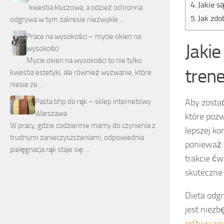
Jakie s
kwestia kluczowa, a odzież ochronna
Jak zdo
odgrywa w tym zakresie niezwykle …
Prace na wysokości – mycie okien na
Jakie
wysokości
Mycie okien na wysokości to nie tylko
tren
kwestia estetyki, ale również wyzwanie, które
niesie ze …
Aby zosta
Pasta bhp do rąk – sklep internetowy
Warszawa
które pozw
W pracy, gdzie codziennie mamy do czynienia z
lepszej k
trudnymi zanieczyszczeniami, odpowiednia
ponieważ t
pielęgnacja rąk staje się …
trakcie ć
skuteczne
Dieta odg
jest niezb
odżywiani