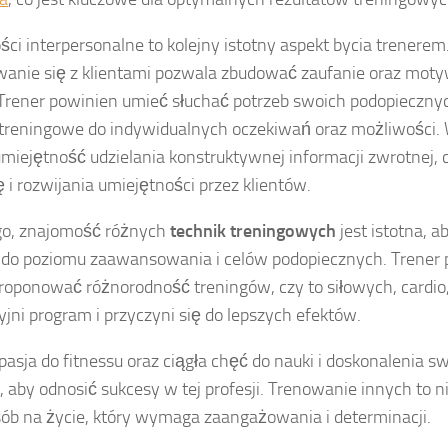
ci interpersonalne to kolejny istotny aspekt bycia trenere
anie się z klientami pozwala zbudować zaufanie oraz mot
. Trener powinien umieć słuchać potrzeb swoich podopieczny
treningowe do indywidualnych oczekiwań oraz możliwości.
miejętność udzielania konstruktywnej informacji zwrotnej, 
ę i rozwijania umiejętności przez klientów.
go, znajomość różnych
technik treningowych
jest istotna, 
 do poziomu zaawansowania i celów podopiecznych. Trener
roponować różnorodność treningów, czy to siłowych, cardio,
yjni program i przyczyni się do lepszych efektów.
pasja do fitnessu oraz ciągła chęć do nauki i doskonalenia s
 aby odnosić sukcesy w tej profesji. Trenowanie innych to nie
sób na życie, który wymaga zaangażowania i determinacji.