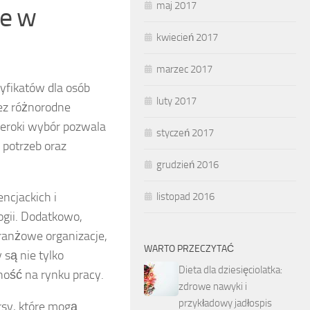
maj 2017
ne w
kwiecień 2017
marzec 2017
yfikatów dla osób
luty 2017
ez różnorodne
szeroki wybór pozwala
styczeń 2017
 potrzeb oraz
grudzień 2016
ncjackich i
listopad 2016
ogii. Dodatkowo,
branżowe organizacje,
WARTO PRZECZYTAĆ
y są nie tylko
Dieta dla dziesięciolatka:
ność na rynku pracy.
zdrowe nawyki i
przykładowy jadłospis
rsy, które mogą