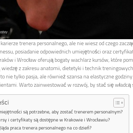
xabay
karierze trenera personalnego, ale nie wiesz od czego zacz
tnessu, posiadanie odpowiednich umiejętności oraz certyfika
Kraków i Wrocław oferują bogaty wachlarz kursów, które po
wiedzę z zakresu anatomii, dietetyki i technik treningowych
 to nie tylko pasja, ale również szansa na elastyczne godziny
klientami. Warto zainwestować w rozwój, by stać się władcą 
eści
miejętności są potrzebne, aby zostać trenerem personalnym?
ursy i certyfikaty są dostępne w Krakowie i Wrocławiu?
ląda praca trenera personalnego na co dzień?