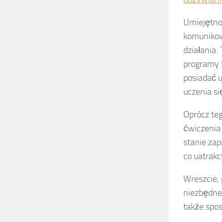
Umiejętnoś
komunikow
działania
programy 
posiadać u
uczenia si
Oprócz te
ćwiczenia
stanie zap
co uatrakc
Wreszcie, 
niezbędne,
także spo