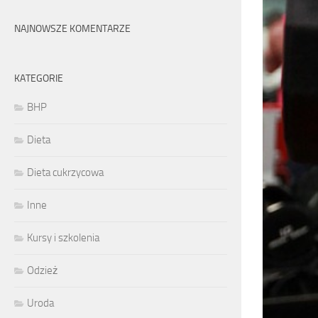
NAJNOWSZE KOMENTARZE
KATEGORIE
BHP
Dieta
Dieta cukrzycowa
Inne
Kursy i szkolenia
Odzież
Uroda