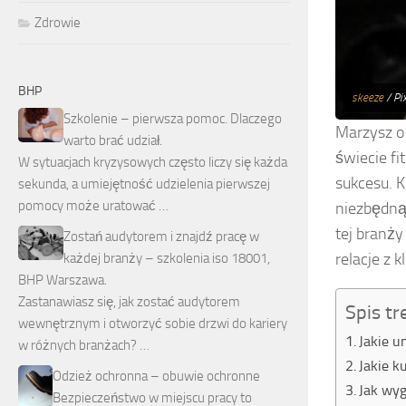
Zdrowie
BHP
skeeze
/ Pi
Szkolenie – pierwsza pomoc. Dlaczego
Marzysz o 
warto brać udział.
świecie fi
W sytuacjach kryzysowych często liczy się każda
sukcesu. 
sekunda, a umiejętność udzielenia pierwszej
pomocy może uratować …
niezbędną 
tej branży
Zostań audytorem i znajdź pracę w
relacje z 
każdej branży – szkolenia iso 18001,
BHP Warszawa.
Zastanawiasz się, jak zostać audytorem
Spis tr
wewnętrznym i otworzyć sobie drzwi do kariery
Jakie u
w różnych branżach? …
Jakie k
Odzież ochronna – obuwie ochronne
Jak wyg
Bezpieczeństwo w miejscu pracy to