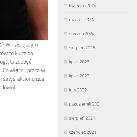
kwiecień 2024
marzec 2024
styczeń 2024
ąć? W dzisiejszym
sierpień 2023
tów to klucz do
mogą Ci zdobyć
lipiec 2023
. Co więcej, praca w
lipiec 2022
 i satysfakcjonujące
siłowni!
luty 2022
październik 2021
sierpień 2021
czerwiec 2021