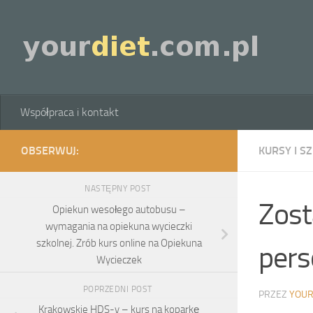
Skip to content
Współpraca i kontakt
OBSERWUJ:
KURSY I S
NASTĘPNY POST
Zost
Opiekun wesołego autobusu –
wymagania na opiekuna wycieczki
szkolnej. Zrób kurs online na Opiekuna
pers
Wycieczek
POPRZEDNI POST
PRZEZ
YOUR
Krakowskie HDS-y – kurs na koparkę