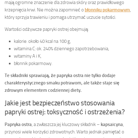
mają ogromne znaczenie dla zdrowia skóry oraz prawidłowego
krzepnięcia krwi. Nie można zapomnieć o
błonniku pokarmowym
,
który sprzyja trawieniu i pomaga utrzymać uczucie sytości.
Wartości odżywcze papryki ostrej obejmują:
kalorie: około 40 kcal na 100 g,
witamina C: ok. 240% dziennego zapotrzebowania,
witaminy A i K,
błonnik pokarmowy.
Te składniki sprawiają, że papryka ostra nie tylko dodaje
charakterystycznego smaku potrawom, ale także staje się
zdrowym elementem codziennej diety.
Jakie jest bezpieczeństwo stosowania
papryki ostrej: toksyczność i ostrzeżenia?
Papryka ostra
, a zwłaszcza jej kluczowy składnik –
kapsaicyna
,
przynosi wiele korzyści zdrowotnych. Warto jednak pamiętać o