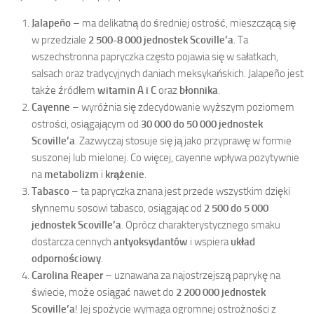
Jalapeño
– ma delikatną do średniej ostrość, mieszczącą się
w przedziale
2 500-8 000 jednostek Scoville’a
. Ta
wszechstronna papryczka często pojawia się w sałatkach,
salsach oraz tradycyjnych daniach meksykańskich. Jalapeño jest
także źródłem
witamin A i C
oraz
błonnika
.
Cayenne
– wyróżnia się zdecydowanie wyższym poziomem
ostrości, osiągającym od
30 000 do 50 000 jednostek
Scoville’a
. Zazwyczaj stosuje się ją jako przyprawę w formie
suszonej lub mielonej. Co więcej, cayenne wpływa pozytywnie
na
metabolizm
i
krążenie
.
Tabasco
– ta papryczka znana jest przede wszystkim dzięki
słynnemu sosowi tabasco, osiągając od
2 500 do 5 000
jednostek Scoville’a
. Oprócz charakterystycznego smaku
dostarcza cennych
antyoksydantów
i wspiera
układ
odpornościowy
.
Carolina Reaper
– uznawana za najostrzejszą paprykę na
świecie, może osiągać nawet do
2 200 000 jednostek
Scoville’a
! Jej spożycie wymaga ogromnej ostrożności z