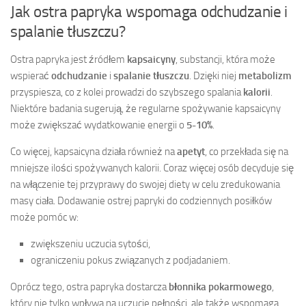
Jak ostra papryka wspomaga odchudzanie i
spalanie tłuszczu?
Ostra papryka jest źródłem
kapsaicyny
, substancji, która może
wspierać
odchudzanie
i
spalanie tłuszczu
. Dzięki niej
metabolizm
przyspiesza, co z kolei prowadzi do szybszego spalania
kalorii
.
Niektóre badania sugerują, że regularne spożywanie kapsaicyny
może zwiększać wydatkowanie energii o
5-10%
.
Co więcej, kapsaicyna działa również na
apetyt
, co przekłada się na
mniejsze ilości spożywanych kalorii. Coraz więcej osób decyduje się
na włączenie tej przyprawy do swojej diety w celu zredukowania
masy ciała. Dodawanie ostrej papryki do codziennych posiłków
może pomóc w:
zwiększeniu uczucia sytości,
ograniczeniu pokus związanych z podjadaniem.
Oprócz tego, ostra papryka dostarcza
błonnika pokarmowego
,
który nie tylko wpływa na uczucie pełności, ale także wspomaga