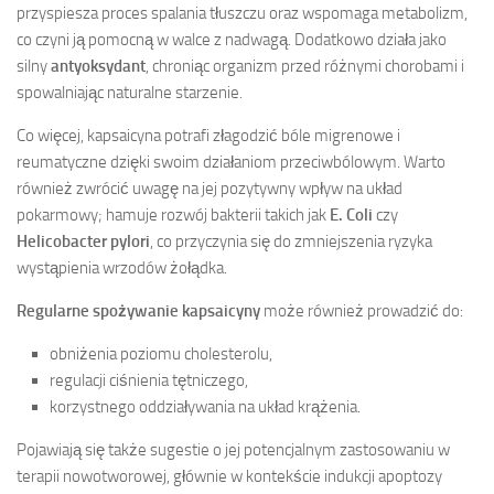
przyspiesza proces spalania tłuszczu oraz wspomaga metabolizm,
co czyni ją pomocną w walce z nadwagą. Dodatkowo działa jako
silny
antyoksydant
, chroniąc organizm przed różnymi chorobami i
spowalniając naturalne starzenie.
Co więcej, kapsaicyna potrafi złagodzić bóle migrenowe i
reumatyczne dzięki swoim działaniom przeciwbólowym. Warto
również zwrócić uwagę na jej pozytywny wpływ na układ
pokarmowy; hamuje rozwój bakterii takich jak
E. Coli
czy
Helicobacter pylori
, co przyczynia się do zmniejszenia ryzyka
wystąpienia wrzodów żołądka.
Regularne spożywanie kapsaicyny
może również prowadzić do:
obniżenia poziomu cholesterolu,
regulacji ciśnienia tętniczego,
korzystnego oddziaływania na układ krążenia.
Pojawiają się także sugestie o jej potencjalnym zastosowaniu w
terapii nowotworowej, głównie w kontekście indukcji apoptozy