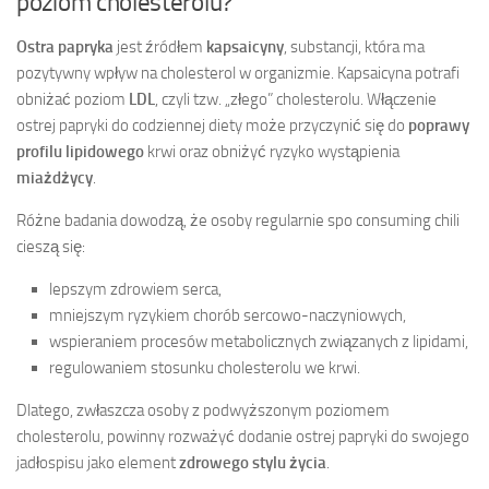
poziom cholesterolu?
Ostra papryka
jest źródłem
kapsaicyny
, substancji, która ma
pozytywny wpływ na cholesterol w organizmie. Kapsaicyna potrafi
obniżać poziom
LDL
, czyli tzw. „złego” cholesterolu. Włączenie
ostrej papryki do codziennej diety może przyczynić się do
poprawy
profilu lipidowego
krwi oraz obniżyć ryzyko wystąpienia
miażdżycy
.
Różne badania dowodzą, że osoby regularnie spo consuming chili
cieszą się:
lepszym zdrowiem serca,
mniejszym ryzykiem chorób sercowo-naczyniowych,
wspieraniem procesów metabolicznych związanych z lipidami,
regulowaniem stosunku cholesterolu we krwi.
Dlatego, zwłaszcza osoby z podwyższonym poziomem
cholesterolu, powinny rozważyć dodanie ostrej papryki do swojego
jadłospisu jako element
zdrowego stylu życia
.