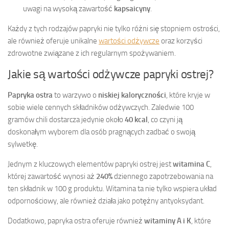
uwagi na wysoką zawartość
kapsaicyny
.
Każdy z tych rodzajów papryki nie tylko różni się stopniem ostrości,
ale również oferuje unikalne
wartości odżywcze
oraz korzyści
zdrowotne związane z ich regularnym spożywaniem.
Jakie są wartości odżywcze papryki ostrej?
Papryka ostra
to warzywo o
niskiej kaloryczności
, które kryje w
sobie wiele cennych składników odżywczych. Zaledwie 100
gramów chili dostarcza jedynie około
40 kcal
, co czyni ją
doskonałym wyborem dla osób pragnących zadbać o swoją
sylwetkę.
Jednym z kluczowych elementów papryki ostrej jest
witamina C
,
której zawartość wynosi aż
240%
dziennego zapotrzebowania na
ten składnik w 100 g produktu. Witamina ta nie tylko wspiera układ
odpornościowy, ale również działa jako potężny antyoksydant.
Dodatkowo, papryka ostra oferuje również
witaminy A i K
, które