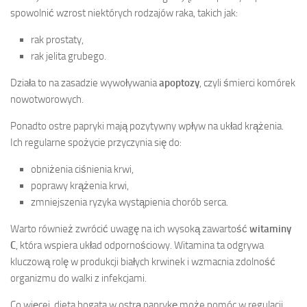
spowolnić wzrost niektórych rodzajów raka, takich jak:
rak prostaty,
rak jelita grubego.
Działa to na zasadzie wywoływania
apoptozy
, czyli śmierci komórek
nowotworowych.
Ponadto ostre papryki mają pozytywny wpływ na układ krążenia.
Ich regularne spożycie przyczynia się do:
obniżenia ciśnienia krwi,
poprawy krążenia krwi,
zmniejszenia ryzyka wystąpienia chorób serca.
Warto również zwrócić uwagę na ich wysoką zawartość
witaminy
C
, która wspiera układ odpornościowy. Witamina ta odgrywa
kluczową rolę w produkcji białych krwinek i wzmacnia zdolność
organizmu do walki z infekcjami.
Co więcej, dieta bogata w ostrą paprykę może pomóc w regulacji