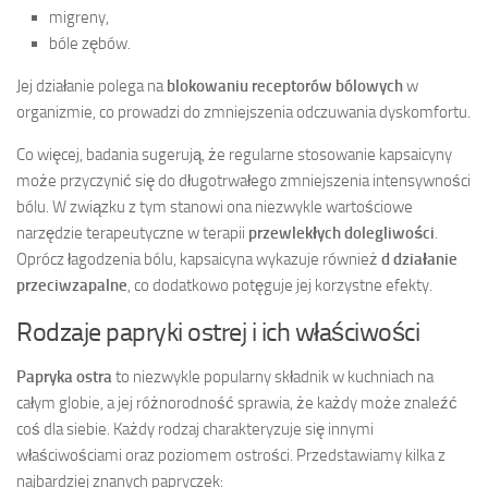
migreny,
bóle zębów.
Jej działanie polega na
blokowaniu receptorów bólowych
w
organizmie, co prowadzi do zmniejszenia odczuwania dyskomfortu.
Co więcej, badania sugerują, że regularne stosowanie kapsaicyny
może przyczynić się do długotrwałego zmniejszenia intensywności
bólu. W związku z tym stanowi ona niezwykle wartościowe
narzędzie terapeutyczne w terapii
przewlekłych dolegliwości
.
Oprócz łagodzenia bólu, kapsaicyna wykazuje również
d działanie
przeciwzapalne
, co dodatkowo potęguje jej korzystne efekty.
Rodzaje papryki ostrej i ich właściwości
Papryka ostra
to niezwykle popularny składnik w kuchniach na
całym globie, a jej różnorodność sprawia, że każdy może znaleźć
coś dla siebie. Każdy rodzaj charakteryzuje się innymi
właściwościami oraz poziomem ostrości. Przedstawiamy kilka z
najbardziej znanych papryczek: