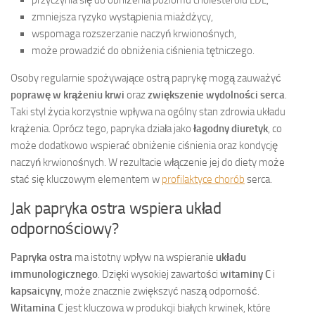
przyczynia się do obniżenia poziomu cholesterolu LDL,
zmniejsza ryzyko wystąpienia miażdżycy,
wspomaga rozszerzanie naczyń krwionośnych,
może prowadzić do obniżenia ciśnienia tętniczego.
Osoby regularnie spożywające ostrą paprykę mogą zauważyć
poprawę w krążeniu krwi
oraz
zwiększenie wydolności serca
.
Taki styl życia korzystnie wpływa na ogólny stan zdrowia układu
krążenia. Oprócz tego, papryka działa jako
łagodny diuretyk
, co
może dodatkowo wspierać obniżenie ciśnienia oraz kondycję
naczyń krwionośnych. W rezultacie włączenie jej do diety może
stać się kluczowym elementem w
profilaktyce chorób
serca.
Jak papryka ostra wspiera układ
odpornościowy?
Papryka ostra
ma istotny wpływ na wspieranie
układu
immunologicznego
. Dzięki wysokiej zawartości
witaminy C
i
kapsaicyny
, może znacznie zwiększyć naszą odporność.
Witamina C
jest kluczowa w produkcji białych krwinek, które