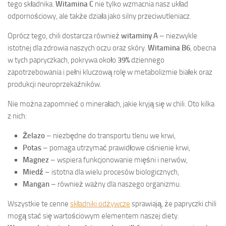
tego składnika.
Witamina C
nie tylko wzmacnia nasz układ
odpornościowy, ale także działa jako silny przeciwutleniacz.
Oprócz tego, chili dostarcza również
witaminy A
– niezwykle
istotnej dla zdrowia naszych oczu oraz skóry.
Witamina B6
, obecna
w tych papryczkach, pokrywa około
39%
dziennego
zapotrzebowania i pełni kluczową rolę w metabolizmie białek oraz
produkcji neuroprzekaźników.
Nie można zapomnieć o minerałach, jakie kryją się w chili. Oto kilka
z nich:
Żelazo
– niezbędne do transportu tlenu we krwi,
Potas
– pomaga utrzymać prawidłowe ciśnienie krwi,
Magnez
– wspiera funkcjonowanie mięśni i nerwów,
Miedź
– istotna dla wielu procesów biologicznych,
Mangan
– również ważny dla naszego organizmu.
Wszystkie te cenne
składniki odżywcze
sprawiają, że papryczki chili
mogą stać się wartościowym elementem naszej diety.