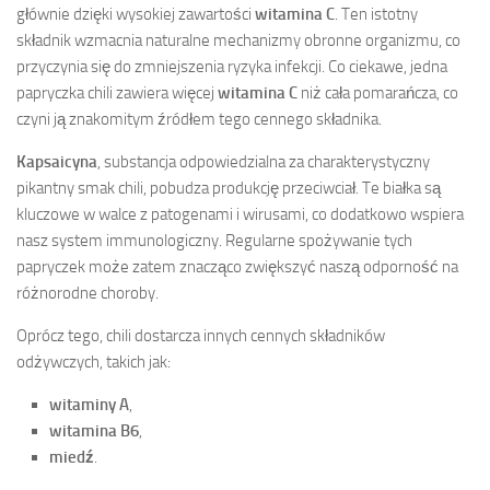
głównie dzięki wysokiej zawartości
witamina C
. Ten istotny
składnik wzmacnia naturalne mechanizmy obronne organizmu, co
przyczynia się do zmniejszenia ryzyka infekcji. Co ciekawe, jedna
papryczka chili zawiera więcej
witamina C
niż cała pomarańcza, co
czyni ją znakomitym źródłem tego cennego składnika.
Kapsaicyna
, substancja odpowiedzialna za charakterystyczny
pikantny smak chili, pobudza produkcję przeciwciał. Te białka są
kluczowe w walce z patogenami i wirusami, co dodatkowo wspiera
nasz system immunologiczny. Regularne spożywanie tych
papryczek może zatem znacząco zwiększyć naszą odporność na
różnorodne choroby.
Oprócz tego, chili dostarcza innych cennych składników
odżywczych, takich jak:
witaminy A
,
witamina B6
,
miedź
.