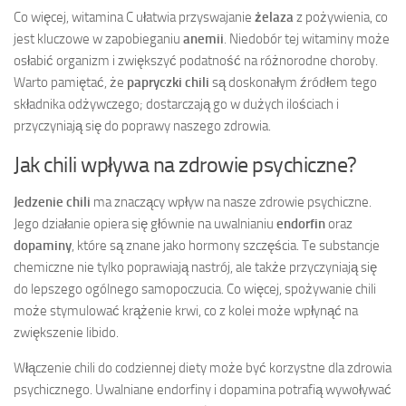
Co więcej, witamina C ułatwia przyswajanie
żelaza
z pożywienia, co
jest kluczowe w zapobieganiu
anemii
. Niedobór tej witaminy może
osłabić organizm i zwiększyć podatność na różnorodne choroby.
Warto pamiętać, że
papryczki chili
są doskonałym źródłem tego
składnika odżywczego; dostarczają go w dużych ilościach i
przyczyniają się do poprawy naszego zdrowia.
Jak chili wpływa na zdrowie psychiczne?
Jedzenie chili
ma znaczący wpływ na nasze zdrowie psychiczne.
Jego działanie opiera się głównie na uwalnianiu
endorfin
oraz
dopaminy
, które są znane jako hormony szczęścia. Te substancje
chemiczne nie tylko poprawiają nastrój, ale także przyczyniają się
do lepszego ogólnego samopoczucia. Co więcej, spożywanie chili
może stymulować krążenie krwi, co z kolei może wpłynąć na
zwiększenie libido.
Włączenie chili do codziennej diety może być korzystne dla zdrowia
psychicznego. Uwalniane endorfiny i dopamina potrafią wywoływać