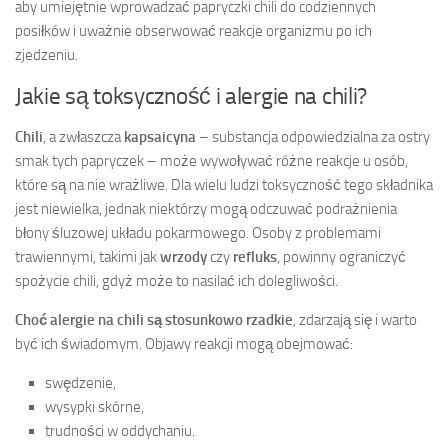
aby umiejętnie wprowadzać papryczki chili do codziennych
posiłków i uważnie obserwować reakcje organizmu po ich
zjedzeniu.
Jakie są toksyczność i alergie na chili?
Chili
, a zwłaszcza
kapsaicyna
– substancja odpowiedzialna za ostry
smak tych papryczek – może wywoływać różne reakcje u osób,
które są na nie wrażliwe. Dla wielu ludzi toksyczność tego składnika
jest niewielka, jednak niektórzy mogą odczuwać podrażnienia
błony śluzowej układu pokarmowego. Osoby z problemami
trawiennymi, takimi jak
wrzody
czy
refluks
, powinny ograniczyć
spożycie chili, gdyż może to nasilać ich dolegliwości.
Choć alergie na chili są stosunkowo rzadkie
, zdarzają się i warto
być ich świadomym. Objawy reakcji mogą obejmować:
swędzenie,
wysypki skórne,
trudności w oddychaniu.