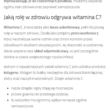
Wprowadzając je do codziennych posiłków
, możemy wspierać
ogólny stan zdrowia oraz poprawić samopoczucie.
Jaką rolę w zdrowiu odgrywa witamina C?
Witamina C
, znana także jako
kwas askorbinowy
, pełni kluczową
rolę w naszym zdrowiu. Działa jako potężny
przeciwutleniacz
,
który neutralizuje wolne rodniki oraz chroni komórki przed
szkodliwymi skutkami oksydacyjnymi. Jej obecność w codziennej
diecie wspiera nasz
układ odpornościowy
, co jest szczególnie
istotne w czasie zwiększonego ryzyka infekcji.
Jednym z najważniejszych zadań witaminy C jest udział w produkcji
kolagenu
. Kolagen to białko niezbędne dla zdrowia tkanki łącznej,
skóry oraz naczyń krwionośnych. Dzięki witaminie C:
nasze dziąsła i zęby stają się mocniejsze,
proces gojenia ran przebiega szybciej.
to wszystko ma ogromny wpływ na nasze ogólne
samopoczucie.