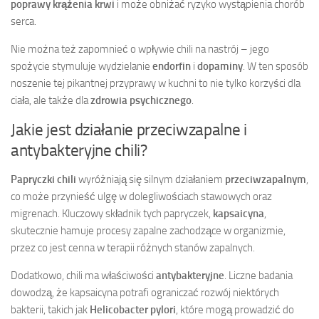
poprawy krążenia krwi
i może obniżać ryzyko wystąpienia chorób
serca.
Nie można też zapomnieć o wpływie chili na nastrój – jego
spożycie stymuluje wydzielanie
endorfin
i
dopaminy
. W ten sposób
noszenie tej pikantnej przyprawy w kuchni to nie tylko korzyści dla
ciała, ale także dla
zdrowia psychicznego
.
Jakie jest działanie przeciwzapalne i
antybakteryjne chili?
Papryczki chili
wyróżniają się silnym działaniem
przeciwzapalnym
,
co może przynieść ulgę w dolegliwościach stawowych oraz
migrenach. Kluczowy składnik tych papryczek,
kapsaicyna
,
skutecznie hamuje procesy zapalne zachodzące w organizmie,
przez co jest cenna w terapii różnych stanów zapalnych.
Dodatkowo, chili ma właściwości
antybakteryjne
. Liczne badania
dowodzą, że kapsaicyna potrafi ograniczać rozwój niektórych
bakterii, takich jak
Helicobacter pylori
, które mogą prowadzić do