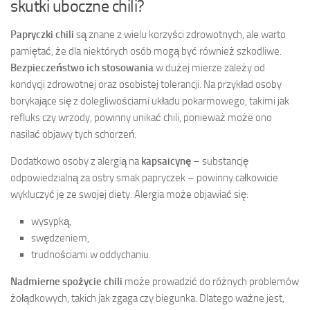
skutki uboczne chili?
Papryczki chili
są znane z wielu korzyści zdrowotnych, ale warto
pamiętać, że dla niektórych osób mogą być również szkodliwe.
Bezpieczeństwo ich stosowania
w dużej mierze zależy od
kondycji zdrowotnej oraz osobistej tolerancji. Na przykład osoby
borykające się z dolegliwościami układu pokarmowego, takimi jak
refluks czy wrzody, powinny unikać chili, ponieważ może ono
nasilać objawy tych schorzeń.
Dodatkowo osoby z alergią na
kapsaicynę
– substancję
odpowiedzialną za ostry smak papryczek – powinny całkowicie
wykluczyć je ze swojej diety. Alergia może objawiać się:
wysypką,
swędzeniem,
trudnościami w oddychaniu.
Nadmierne spożycie chili
może prowadzić do różnych problemów
żołądkowych, takich jak zgaga czy biegunka. Dlatego ważne jest,