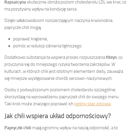
Kapsaicyna
skutecznie obniża poziom cholesterolu LDL we krwi, co
ma pozytywny wpływ na kondycję serca.
Dzięki właściwościom rozszerzającym naczynia krwionośne,
papryczki chili mogą:
poprawić krążenie,
pomóc w redukcji ciśnienia tętniczego.
Dodatkowo substancja ta wspiera proces rozpuszczania
fibryn
, co
przyczynia się do mniejszego ryzyka tworzenia zakrzepów. W
kulturach, w których chili jest istotnym elementem diety, zauważa
się mniejsze występowanie chorób sercowo-naczyniowych.
Osoby z podwyższonym poziomem cholesterolu szczególnie
skorzystają na wprowadzeniu papryczek chili do swojego menu.
Taki krok może znacząco poprawić ich
ogólny stan zdrowia
.
Jak chili wspiera układ odpornościowy?
Papryczki chili
mają ogromny wpływ na naszą odporność, a to