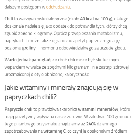
dalszym postępom w
odchudzaniu
.
Chili
to warzywo niskokaloryczne (około
40 kcal na 100 g
), dlatego
doskonale nadaje się jako dodatek do potraw dla tych, którzy chcą
zgubić zbędne kilogramy. Oprócz przyspieszania metabolizmu,
papryka chili może także ograniczać apetyt poprzez regulację
poziomu
greliny
– hormonu odpowiedzialnego za uczucie głodu.
Warto jednak pamiętać
, że choć chili może być skutecznym
wsparciem w walce ze zbędnymi kilogramami, nie zastąpi zdrowej i
urozmaiconej diety o obniżonej kaloryczności.
Jakie witaminy i minerały znajdują się w
papryczkach chili?
Papryczki chili
to prawdziwa skarbnica
witamin
i
minerałów
, które
mają pozytywny wpływ na nasze zdrowie. W zaledwie 100 gramach
tego pikantnego przysmaku znajdziemy aż
240%
dziennego
zapotrzebowania na
witaminę C
, co czyni je doskonałym źródłem