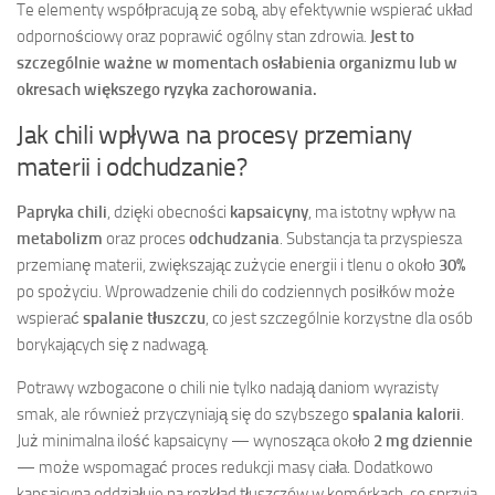
Te elementy współpracują ze sobą, aby efektywnie wspierać układ
odpornościowy oraz poprawić ogólny stan zdrowia.
Jest to
szczególnie ważne w momentach osłabienia organizmu lub w
okresach większego ryzyka zachorowania.
Jak chili wpływa na procesy przemiany
materii i odchudzanie?
Papryka chili
, dzięki obecności
kapsaicyny
, ma istotny wpływ na
metabolizm
oraz proces
odchudzania
. Substancja ta przyspiesza
przemianę materii, zwiększając zużycie energii i tlenu o około
30%
po spożyciu. Wprowadzenie chili do codziennych posiłków może
wspierać
spalanie tłuszczu
, co jest szczególnie korzystne dla osób
borykających się z nadwagą.
Potrawy wzbogacone o chili nie tylko nadają daniom wyrazisty
smak, ale również przyczyniają się do szybszego
spalania kalorii
.
Już minimalna ilość kapsaicyny — wynosząca około
2 mg dziennie
— może wspomagać proces redukcji masy ciała. Dodatkowo
kapsaicyna oddziałuje na rozkład tłuszczów w komórkach, co sprzyja