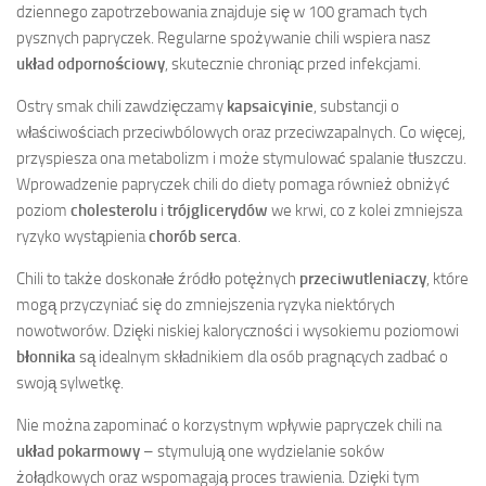
dziennego zapotrzebowania znajduje się w 100 gramach tych
pysznych papryczek. Regularne spożywanie chili wspiera nasz
układ odpornościowy
, skutecznie chroniąc przed infekcjami.
Ostry smak chili zawdzięczamy
kapsaicyinie
, substancji o
właściwościach przeciwbólowych oraz przeciwzapalnych. Co więcej,
przyspiesza ona metabolizm i może stymulować spalanie tłuszczu.
Wprowadzenie papryczek chili do diety pomaga również obniżyć
poziom
cholesterolu
i
trójglicerydów
we krwi, co z kolei zmniejsza
ryzyko wystąpienia
chorób serca
.
Chili to także doskonałe źródło potężnych
przeciwutleniaczy
, które
mogą przyczyniać się do zmniejszenia ryzyka niektórych
nowotworów. Dzięki niskiej kaloryczności i wysokiemu poziomowi
błonnika
są idealnym składnikiem dla osób pragnących zadbać o
swoją sylwetkę.
Nie można zapominać o korzystnym wpływie papryczek chili na
układ pokarmowy
– stymulują one wydzielanie soków
żołądkowych oraz wspomagają proces trawienia. Dzięki tym