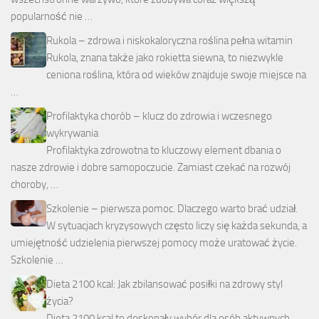
popularność nie …
Rukola – zdrowa i niskokaloryczna roślina pełna witamin
Rukola, znana także jako rokietta siewna, to niezwykle
ceniona roślina, która od wieków znajduje swoje miejsce na
…
Profilaktyka chorób – klucz do zdrowia i wczesnego
wykrywania
Profilaktyka zdrowotna to kluczowy element dbania o
nasze zdrowie i dobre samopoczucie. Zamiast czekać na rozwój
choroby, …
Szkolenie – pierwsza pomoc. Dlaczego warto brać udział.
W sytuacjach kryzysowych często liczy się każda sekunda, a
umiejętność udzielenia pierwszej pomocy może uratować życie.
Szkolenie …
Dieta 2100 kcal: Jak zbilansować posiłki na zdrowy styl
życia?
Dieta 2100 kcal to doskonały wybór dla osób aktywnych,