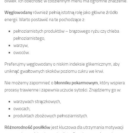
oliwek. Ich obecność w codziennym menu ma ogromne znaczenie.
Węglowodany
również pełnią istotną rolę jako główne źródło
energii. Warto postawić na te pochodzące z:
pełnoziarnistych produktów – brązowego ryżu czy chleba
pełnoziarnistego,
warzyw,
owoców.
Preferujmy węglowodany o niskim indeksie glikemicznym, aby
uniknąć gwałtownych skoków poziomu cukru we krwi.
Nie możemy zapomnieć o
błonniku pokarmowym
, który wspiera
procesy trawienne i zapewnia uczucie sytości. Znajdziemy go w:
warzywach strączkowych,
owocach,
produktach zbożowych pełnoziarnistych.
Różnorodność posiłków
jest kluczowa dla utrzymania motywacji