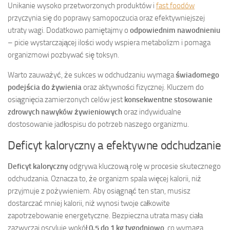
Unikanie wysoko przetworzonych produktów i
fast foodów
przyczynia się do poprawy samopoczucia oraz efektywniejszej
utraty wagi. Dodatkowo pamiętajmy o
odpowiednim nawodnieniu
– picie wystarczającej ilości wody wspiera metabolizm i pomaga
organizmowi pozbywać się toksyn.
Warto zauważyć, że sukces w odchudzaniu wymaga
świadomego
podejścia do żywienia
oraz aktywności fizycznej. Kluczem do
osiągnięcia zamierzonych celów jest
konsekwentne stosowanie
zdrowych nawyków żywieniowych
oraz indywidualne
dostosowanie jadłospisu do potrzeb naszego organizmu.
Deficyt kaloryczny a efektywne odchudzanie
Deficyt kaloryczny
odgrywa kluczową rolę w procesie skutecznego
odchudzania. Oznacza to, że organizm spala więcej kalorii, niż
przyjmuje z pożywieniem. Aby osiągnąć ten stan, musisz
dostarczać mniej kalorii, niż wynosi twoje całkowite
zapotrzebowanie energetyczne. Bezpieczna utrata masy ciała
zazwyczaj oscyluje wokół
0,5 do 1 kg tygodniowo
, co wymaga