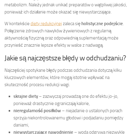
metabolizm. Należy jednak unikać preparatów o wątpliwej jakości,
ponieważ ich działanie może okazać się niewystarczające.
W kontekście
diety redukcyjnej
zaleca się
holistyczne podejście
.
Połączenie zdrowych nawyków żywieniowych z regularną
aktywnością fizyczną oraz odpowiednią suplementacją może
przynieść znacznie lepsze efekty w walce z nadwagą.
Jakie są najczęstsze błędy w odchudzaniu?
Najczęściej spotykane błędy podczas odchudzania dotyczą kilku
kluczowych elementów, które mogą istotnie wpływać na
skuteczność procesu redukcji wagi.
skrajne diety
– zazwyczaj prowadzą one do efektu jo-jo,
ponieważ drastycznie ograniczają kalorie,
nieregularność posiłków
– niejadanie o ustalonych porach
sprzyja niekontrolowanemu głodowi i podjadaniu pomiędzy
daniami,
niewystarczające nawodnienie
– woda odgrywa niezwykle