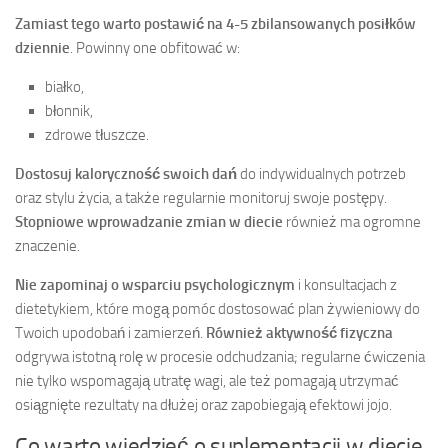
Zamiast tego warto postawić na
4-5 zbilansowanych posiłków
dziennie
. Powinny one obfitować w:
białko,
błonnik,
zdrowe tłuszcze.
Dostosuj kaloryczność swoich dań
do indywidualnych potrzeb
oraz stylu życia, a także regularnie monitoruj swoje postępy.
Stopniowe wprowadzanie zmian w diecie
również ma ogromne
znaczenie.
Nie zapominaj o wsparciu psychologicznym
i konsultacjach z
dietetykiem, które mogą pomóc dostosować plan żywieniowy do
Twoich upodobań i zamierzeń.
Również aktywność fizyczna
odgrywa istotną rolę w procesie odchudzania; regularne ćwiczenia
nie tylko wspomagają utratę wagi, ale też pomagają utrzymać
osiągnięte rezultaty na dłużej oraz zapobiegają efektowi jojo.
Co warto wiedzieć o suplementacji w diecie