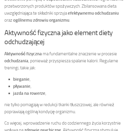
przetworzonych produktów spożywczych. Zbilansowana dieta
uwzględniająca te składniki sprzyja
efektywnemu odchudzaniu
oraz
ogólnemu zdrowiu organizmu
.
Aktywność fizyczna jako element diety
odchudzającej
Aktywność fizyczna
ma fundamentalne znaczenie w procesie
odchudzania
, ponieważ przyspiesza spalanie kalorii. Regularne
treningi, takie jak:
bieganie
,
pływanie
,
jazda na rowerze
,
nie tylko pomagają w redukcji tkanki tłuszczowej, ale również
poprawiają ogólną kondycję organizmu.
Co więcej, wprowadzenie ruchu do codziennego życia korzystnie
wpływa na
zdrowie psychiczne
. Aktywność fizyczna stymuluje