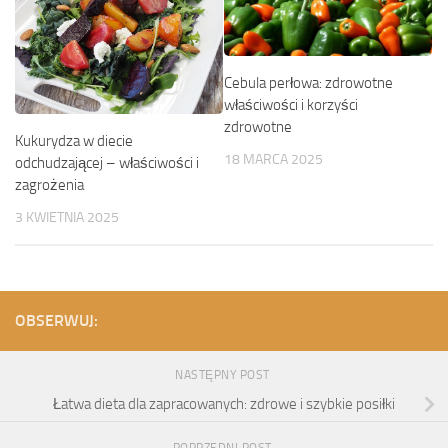
Cebula perłowa: zdrowotne
właściwości i korzyści
zdrowotne
Kukurydza w diecie
18 MARCA 2025
odchudzającej – właściwości i
zagrożenia
3 KWIETNIA 2025
OBSERWUJ:
NASTĘPNY POST
Łatwa dieta dla zapracowanych: zdrowe i szybkie posiłki
POPRZEDNI POST