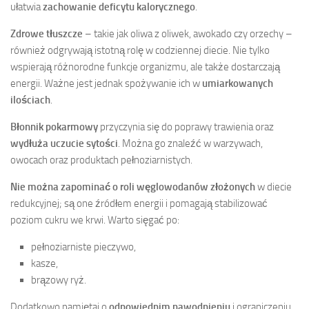
ułatwia
zachowanie deficytu kalorycznego
.
Zdrowe tłuszcze
– takie jak oliwa z oliwek, awokado czy orzechy –
również odgrywają istotną rolę w codziennej diecie. Nie tylko
wspierają różnorodne funkcje organizmu, ale także dostarczają
energii. Ważne jest jednak spożywanie ich w
umiarkowanych
ilościach
.
Błonnik pokarmowy
przyczynia się do poprawy trawienia oraz
wydłuża uczucie sytości
. Można go znaleźć w warzywach,
owocach oraz produktach pełnoziarnistych.
Nie można zapominać o roli węglowodanów złożonych
w diecie
redukcyjnej; są one źródłem energii i pomagają stabilizować
poziom cukru we krwi. Warto sięgać po:
pełnoziarniste pieczywo,
kasze,
brązowy ryż.
Dodatkowo pamiętaj o
odpowiednim nawodnieniu
i ograniczeniu