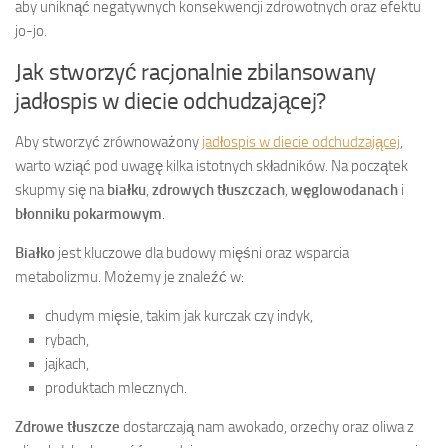
aby uniknąć negatywnych konsekwencji zdrowotnych oraz efektu
jo-jo.
Jak stworzyć racjonalnie zbilansowany
jadłospis w diecie odchudzającej?
Aby stworzyć zrównoważony
jadłospis w diecie odchudzającej
,
warto wziąć pod uwagę kilka istotnych składników. Na początek
skupmy się na
białku
,
zdrowych tłuszczach
,
węglowodanach
i
błonniku pokarmowym
.
Białko
jest kluczowe dla budowy mięśni oraz wsparcia
metabolizmu. Możemy je znaleźć w:
chudym mięsie, takim jak kurczak czy indyk,
rybach,
jajkach,
produktach mlecznych.
Zdrowe tłuszcze
dostarczają nam awokado, orzechy oraz oliwa z