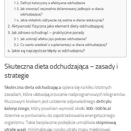
Deficyt kaloryczny a efektywne odchudzanie
Jak stworzyć racjonalnie zbilansowany jadłospis w diecie
odchudzającej?
Jakie składniki odżywcze są ważne w diecie redukcyjnej?
Aktywność fizyczna jako element diety odchudzającej
Jak zdrowo schudnąć – praktyczne porady
Jak uniknąć efektu jojo podczas odchudzania?
Co warto wiedzieć o suplementacji w diecie odchudzającej?
Jakie są najczęstsze błędy w odchudzaniu?
Skuteczna dieta odchudzająca – zasady i
strategie
Skuteczna dieta odchudzająca
opiera się na kilku istotnych
zasadach, które ułatwiają zrzucanie nadprogramowych kilogramów.
Kluczowym krokiem jest ustalenie odpowiedniego
deficytu
kalorycznego
, który powinien wynosić około
300–500 kcal
dziennie w porównaniu do zapotrzebowania energetycznego
organizmu. Takie bezpieczne podejście umożliwia
stopniową
utratę wagi
, minimalizując ryzyko utraty masy mięśniowej.