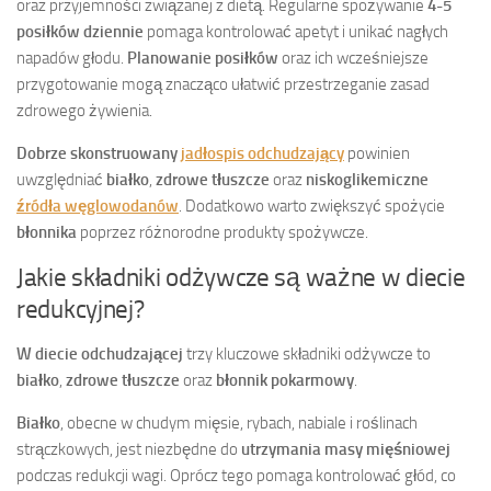
oraz przyjemności związanej z dietą. Regularne spożywanie
4-5
posiłków dziennie
pomaga kontrolować apetyt i unikać nagłych
napadów głodu.
Planowanie posiłków
oraz ich wcześniejsze
przygotowanie mogą znacząco ułatwić przestrzeganie zasad
zdrowego żywienia.
Dobrze skonstruowany
jadłospis odchudzający
powinien
uwzględniać
białko
,
zdrowe tłuszcze
oraz
niskoglikemiczne
źródła węglowodanów
. Dodatkowo warto zwiększyć spożycie
błonnika
poprzez różnorodne produkty spożywcze.
Jakie składniki odżywcze są ważne w diecie
redukcyjnej?
W diecie odchudzającej
trzy kluczowe składniki odżywcze to
białko
,
zdrowe tłuszcze
oraz
błonnik pokarmowy
.
Białko
, obecne w chudym mięsie, rybach, nabiale i roślinach
strączkowych, jest niezbędne do
utrzymania masy mięśniowej
podczas redukcji wagi. Oprócz tego pomaga kontrolować głód, co