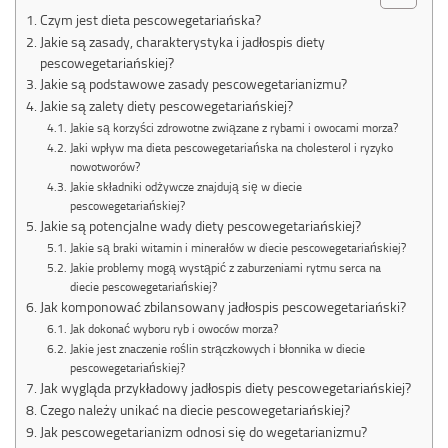
Czym jest dieta pescowegetariańska?
Jakie są zasady, charakterystyka i jadłospis diety
pescowegetariańskiej?
Jakie są podstawowe zasady pescowegetarianizmu?
Jakie są zalety diety pescowegetariańskiej?
Jakie są korzyści zdrowotne związane z rybami i owocami morza?
Jaki wpływ ma dieta pescowegetariańska na cholesterol i ryzyko
nowotworów?
Jakie składniki odżywcze znajdują się w diecie
pescowegetariańskiej?
Jakie są potencjalne wady diety pescowegetariańskiej?
Jakie są braki witamin i minerałów w diecie pescowegetariańskiej?
Jakie problemy mogą wystąpić z zaburzeniami rytmu serca na
diecie pescowegetariańskiej?
Jak komponować zbilansowany jadłospis pescowegetariański?
Jak dokonać wyboru ryb i owoców morza?
Jakie jest znaczenie roślin strączkowych i błonnika w diecie
pescowegetariańskiej?
Jak wygląda przykładowy jadłospis diety pescowegetariańskiej?
Czego należy unikać na diecie pescowegetariańskiej?
Jak pescowegetarianizm odnosi się do wegetarianizmu?