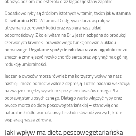
obniżyć poziom cholesterolu oraz łagodząc stany zapalne.
Dodatkowo ryby są źródłem istotnych witamin, takich jak
witamina
D
i
witamina B12
. Witamina D odgrywa kluczową rolę w
utrzymaniu zdrowych kości oraz wspiera nasz układ
odpornościowy. Z kolei witamina B12 jest niezbędna do produkcji
czerwonych krwinek i prawidłowego funkcjonowania układu
nerwowego.
Regularne spożycie ryb dwa razy w tygodniu
może
znacznie zmniejszyć ryzyko chorób serca oraz wpłynąć na ogólną
redukcję umieralności.
Jedzenie owoców morza również ma korzystny wpływ na nasz
nastrój i może pomóc w walce z depresją. Liczne badania wskazują
na związek między wysokim spożyciem kwasów omega-3 a
poprawą stanu psychicznego. Dlatego warto włączyć ryby oraz
owoce morza do diety pescowegetariańskiej – stanowią one
naturalne źródło wartościowych składników odżywczych, które
wspierają nasze zdrowie.
Jaki wpływ ma dieta pescowegetariańska