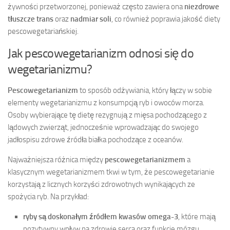
żywności przetworzonej, ponieważ często zawiera ona
niezdrowe
tłuszcze trans
oraz
nadmiar soli
, co również poprawia jakość diety
pescowegetariańskiej.
Jak pescowegetarianizm odnosi się do
wegetarianizmu?
Pescowegetarianizm
to sposób odżywiania, który łączy w sobie
elementy wegetarianizmu z konsumpcją ryb i owoców morza.
Osoby wybierające tę dietę rezygnują z mięsa pochodzącego z
lądowych zwierząt, jednocześnie wprowadzając do swojego
jadłospisu zdrowe źródła białka pochodzące z oceanów.
Najważniejsza różnica między
pescowegetarianizmem
a
klasycznym wegetarianizmem tkwi w tym, że pescowegetarianie
korzystają z licznych korzyści zdrowotnych wynikających ze
spożycia ryb. Na przykład:
ryby są doskonałym źródłem kwasów omega-3
, które mają
pozytywny wpływ na zdrowie serca oraz funkcje mózgu,