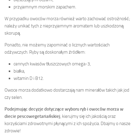
przyjemnym morskim zapachem.
W przypadku owoców morza również warto zachować ostrożność;
należy unikać tych z nieprzyjemnym aromatem lub uszkodzoną
skorupą.
Ponadto, nie możemy zapominać o licznych wartościach
odżywczych. Ryby są doskonałym źródłem:
cennych kwasów tłuszczowych omega-3,
białka,
witamin D i B12.
Owoce morza dodatkowo dostarczają nam minerałów takich jak jod
czy selen.
Podejmując decyzje dotyczące wyboru ryb i owoców morza w
diecie pescowegetariańskiej
, kierujmy się ich jakością oraz
korzyściami zdrowotnymi płynącymi z ich spożycia. Dbajmy o nasze
zdrowie!