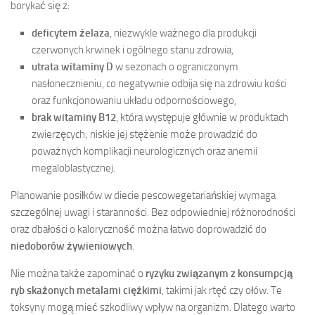
borykać się z:
deficytem żelaza
, niezwykle ważnego dla produkcji
czerwonych krwinek i ogólnego stanu zdrowia,
utrata witaminy D
w sezonach o ograniczonym
nasłonecznieniu, co negatywnie odbija się na zdrowiu kości
oraz funkcjonowaniu układu odpornościowego,
brak witaminy B12
, która występuje głównie w produktach
zwierzęcych; niskie jej stężenie może prowadzić do
poważnych komplikacji neurologicznych oraz anemii
megaloblastycznej.
Planowanie posiłków w diecie pescowegetariańskiej wymaga
szczególnej uwagi i staranności. Bez odpowiedniej różnorodności
oraz dbałości o kaloryczność można łatwo doprowadzić do
niedoborów żywieniowych
.
Nie można także zapominać o
ryzyku związanym z konsumpcją
ryb skażonych metalami ciężkimi
, takimi jak rtęć czy ołów. Te
toksyny mogą mieć szkodliwy wpływ na organizm. Dlatego warto