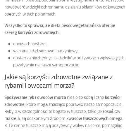
mniejszym prawdopodobieństwem wystąpienia niektórych typów
nowotworów dzięki ochronnemu działaniu składników odżywczych
obecnych w tych pokarmach.
Wszystko to sprawia, że dieta pescowegetariańska oferuje
szereg korzyści zdrowotnych:
obniża cholesterol,
wspiera układ sercowo-naczyniowy,
dostarcza niezbędnych składników odżywczych wpływających
pozytywnie na nasze samopoczucie.
Jakie są korzyści zdrowotne związane z
rybami i owocami morza?
Spożywanie ryb i owoców morza
niesie ze sobą liczne
korzyści
zdrowotne
, które mogą znacząco poprawić nasze samopoczucie.
Ryby, a w szczególności te bogate w tłuszcze, takie jak
łosoś
czy
makrela
, są doskonałym źródłem
kwasów tłuszczowych omega-
3
. Te cenne tłuszcze mają pozytywny wpływ na serce, pomagając