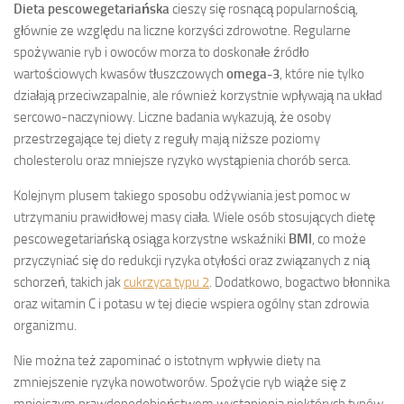
Dieta pescowegetariańska
cieszy się rosnącą popularnością,
głównie ze względu na liczne korzyści zdrowotne. Regularne
spożywanie ryb i owoców morza to doskonałe źródło
wartościowych kwasów tłuszczowych
omega-3
, które nie tylko
działają przeciwzapalnie, ale również korzystnie wpływają na układ
sercowo-naczyniowy. Liczne badania wykazują, że osoby
przestrzegające tej diety z reguły mają niższe poziomy
cholesterolu oraz mniejsze ryzyko wystąpienia chorób serca.
Kolejnym plusem takiego sposobu odżywiania jest pomoc w
utrzymaniu prawidłowej masy ciała. Wiele osób stosujących dietę
pescowegetariańską osiąga korzystne wskaźniki
BMI
, co może
przyczyniać się do redukcji ryzyka otyłości oraz związanych z nią
schorzeń, takich jak
cukrzyca typu 2
. Dodatkowo, bogactwo błonnika
oraz witamin C i potasu w tej diecie wspiera ogólny stan zdrowia
organizmu.
Nie można też zapominać o istotnym wpływie diety na
zmniejszenie ryzyka nowotworów. Spożycie ryb wiąże się z