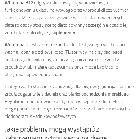
Witamina B12
odgrywa kluczową rolę w prawidłowym
funkcjonowaniu układu nerwowego oraz w produkcji czerwonych
krwinek. Można ją znaleźć głównie w produktach zwierzęcych,
dlatego osoby stosujące tę dietę powinny szczególnie dbać o jej
źródła, takie jak
ryby
czy
suplementy
.
Witamina D
jest także niezbędna do efektywnego wchłaniania
wapnia i dbania o zdrowe kości. Tłuste ryby, na przykład
łosoś
,
dostarczają tej witaminy, ale przy ograniczonym spożyciu tych
produktów lub małej ekspozycji na słońce może być trudno
utrzymać odpowiedni poziom.
Dlatego warto starannie planować jadłospis, uwzględniając roślinne
źródła bogate w te składniki oraz
białko pochodzenia morskiego
.
Regularne monitorowanie diety oraz współpraca z dietetykiem
mogą pomóc w uniknięciu problemów zdrowotnych związanych z
niedoborami składników odżywczych.
Jakie problemy mogą wystąpić z
zaburzeniami rytmu serca na diecie