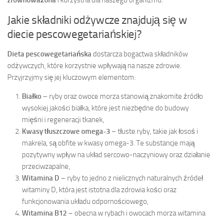
zrównoważona
i korzystna dla naszego organizmu.
Jakie składniki odżywcze znajdują się w
diecie pescowegetariańskiej?
Dieta pescowegetariańska
dostarcza bogactwa składników
odżywczych, które korzystnie wpływają na nasze zdrowie.
Przyjrzyjmy się jej kluczowym elementom:
Białko
– ryby oraz owoce morza stanowią znakomite źródło
wysokiej jakości białka, które jest niezbędne do budowy
mięśni i regeneracji tkanek,
Kwasy tłuszczowe omega-3
– tłuste ryby, takie jak łosoś i
makrela, są obfite w kwasy omega-3. Te substancje mają
pozytywny wpływ na układ sercowo-naczyniowy oraz działanie
przeciwzapalne,
Witamina D
– ryby to jedno z nielicznych naturalnych źródeł
witaminy D, która jest istotna dla zdrowia kości oraz
funkcjonowania układu odpornościowego,
Witamina B12
– obecna w rybach i owocach morza witamina