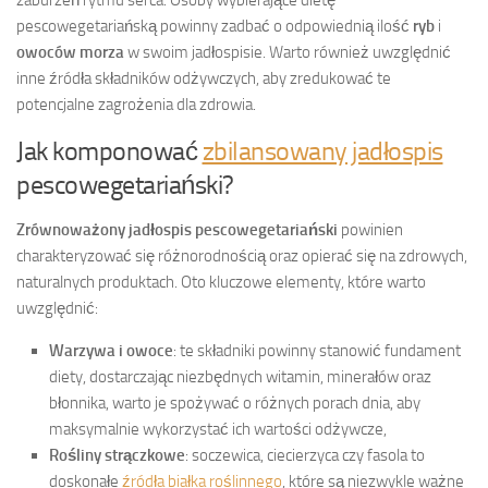
zaburzeń rytmu serca. Osoby wybierające dietę
pescowegetariańską powinny zadbać o odpowiednią ilość
ryb
i
owoców morza
w swoim jadłospisie. Warto również uwzględnić
inne źródła składników odżywczych, aby zredukować te
potencjalne zagrożenia dla zdrowia.
Jak komponować
zbilansowany jadłospis
pescowegetariański?
Zrównoważony jadłospis pescowegetariański
powinien
charakteryzować się różnorodnością oraz opierać się na zdrowych,
naturalnych produktach. Oto kluczowe elementy, które warto
uwzględnić:
Warzywa i owoce
: te składniki powinny stanowić fundament
diety, dostarczając niezbędnych witamin, minerałów oraz
błonnika, warto je spożywać o różnych porach dnia, aby
maksymalnie wykorzystać ich wartości odżywcze,
Rośliny strączkowe
: soczewica, ciecierzyca czy fasola to
doskonałe
źródła białka roślinnego
, które są niezwykle ważne