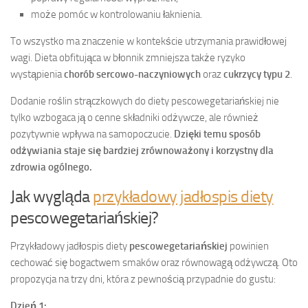
może pomóc w kontrolowaniu łaknienia.
To wszystko ma znaczenie w kontekście utrzymania prawidłowej
wagi. Dieta obfitująca w błonnik zmniejsza także ryzyko
wystąpienia
chorób sercowo-naczyniowych
oraz
cukrzycy typu 2
.
Dodanie roślin strączkowych do diety pescowegetariańskiej nie
tylko wzbogaca ją o cenne składniki odżywcze, ale również
pozytywnie wpływa na samopoczucie.
Dzięki temu sposób
odżywiania staje się bardziej zrównoważony i korzystny dla
zdrowia ogólnego.
Jak wygląda
przykładowy jadłospis diety
pescowegetariańskiej?
Przykładowy jadłospis diety
pescowegetariańskiej
powinien
cechować się bogactwem smaków oraz równowagą odżywczą. Oto
propozycja na trzy dni, która z pewnością przypadnie do gustu:
Dzień 1: