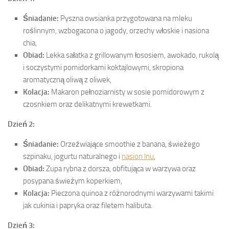
Śniadanie:
Pyszna owsianka przygotowana na mleku
roślinnym, wzbogacona o jagody, orzechy włoskie i nasiona
chia,
Obiad:
Lekka sałatka z grillowanym łososiem, awokado, rukolą
i soczystymi pomidorkami koktajlowymi, skropiona
aromatyczną oliwą z oliwek,
Kolacja:
Makaron pełnoziarnisty w sosie pomidorowym z
czosnkiem oraz delikatnymi krewetkami.
Dzień 2:
Śniadanie:
Orzeźwiające smoothie z banana, świeżego
szpinaku, jogurtu naturalnego i
nasion lnu
,
Obiad:
Zupa rybna z dorsza, obfitująca w warzywa oraz
posypana świeżym koperkiem,
Kolacja:
Pieczona quinoa z różnorodnymi warzywami takimi
jak cukinia i papryka oraz filetem halibuta.
Dzień 3: