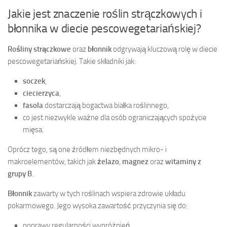
Jakie jest znaczenie roślin strączkowych i
błonnika w diecie pescowegetariańskiej?
Rośliny strączkowe
oraz
błonnik
odgrywają kluczową rolę w diecie
pescowegetariańskiej. Takie składniki jak:
soczek
,
ciecierzyca
,
fasola
dostarczają bogactwa białka roślinnego,
co jest niezwykle ważne dla osób ograniczających spożycie
mięsa.
Oprócz tego, są one źródłem niezbędnych mikro- i
makroelementów, takich jak
żelazo
,
magnez
oraz
witaminy z
grupy B
.
Błonnik
zawarty w tych roślinach wspiera zdrowie układu
pokarmowego. Jego wysoka zawartość przyczynia się do:
poprawy regularności wypróżnień,