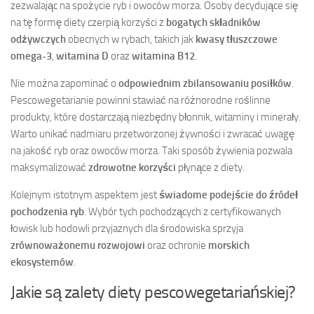
zezwalając na spożycie ryb i owoców morza. Osoby decydujące się
na tę formę diety czerpią korzyści z
bogatych składników
odżywczych
obecnych w rybach, takich jak
kwasy tłuszczowe
omega-3
,
witamina D
oraz
witamina B12
.
Nie można zapominać o
odpowiednim zbilansowaniu posiłków
.
Pescowegetarianie powinni stawiać na różnorodne roślinne
produkty, które dostarczają niezbędny błonnik, witaminy i minerały.
Warto unikać nadmiaru przetworzonej żywności i zwracać uwagę
na jakość ryb oraz owoców morza. Taki sposób żywienia pozwala
maksymalizować
zdrowotne korzyści
płynące z diety.
Kolejnym istotnym aspektem jest
świadome podejście do źródeł
pochodzenia ryb
. Wybór tych pochodzących z certyfikowanych
łowisk lub hodowli przyjaznych dla środowiska sprzyja
zrównoważonemu rozwojowi
oraz ochronie
morskich
ekosystemów
.
Jakie są zalety diety pescowegetariańskiej?