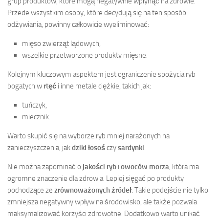
grup produktów, które mogą negatywnie wpłynąć na zdrowie.
Przede wszystkim osoby, które decydują się na ten sposób
odżywiania, powinny całkowicie wyeliminować:
mięso zwierząt lądowych,
wszelkie przetworzone produkty mięsne.
Kolejnym kluczowym aspektem jest ograniczenie spożycia ryb
bogatych w
rtęć
i inne metale ciężkie, takich jak:
tuńczyk,
miecznik.
Warto skupić się na wyborze ryb mniej narażonych na
zanieczyszczenia, jak
dziki łosoś
czy
sardynki
.
Nie można zapominać o
jakości ryb
i
owoców morza
, która ma
ogromne znaczenie dla zdrowia. Lepiej sięgać po produkty
pochodzące ze
zrównoważonych źródeł
. Takie podejście nie tylko
zmniejsza negatywny wpływ na środowisko, ale także pozwala
maksymalizować korzyści zdrowotne. Dodatkowo warto unikać