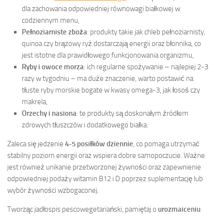
dla zachowania odpowiedniej równowagi białkowej w
codziennym menu,
Pełnoziarniste zboża
: produkty takie jak chleb pełnoziarnisty,
quinoa czy brązowy ryż dostarczają energii oraz błonnika, co
jest istotne dla prawidłowego funkcjonowania organizmu,
Ryby i owoce morza
: ich regularne spożywanie – najlepiej 2-3
razy w tygodniu – ma duże znaczenie, warto postawić na
tłuste ryby morskie bogate w kwasy omega-3, jak łosoś czy
makrela,
Orzechy i nasiona
: te produkty są doskonałym źródłem
zdrowych tłuszczów i dodatkowego białka.
Zaleca się jedzenie
4-5 posiłków dziennie
, co pomaga utrzymać
stabilny poziom energii oraz wspiera dobre samopoczucie. Ważne
jest również unikanie przetworzonej żywności oraz zapewnienie
odpowiedniej podaży witamin B12 i D poprzez suplementację lub
wybór żywności wzbogaconej.
Tworząc jadłospis pescowegetariański, pamiętaj o
urozmaiceniu