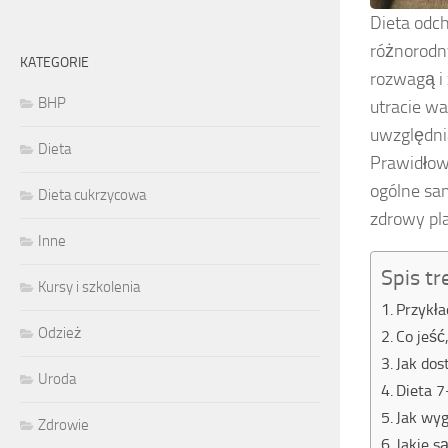
Dieta odch
różnorodn
KATEGORIE
rozwagą i
BHP
utracie wa
uwzględnia
Dieta
Prawidłow
ogólne sam
Dieta cukrzycowa
zdrowy pla
Inne
Spis tr
Kursy i szkolenia
Przykła
Odzież
Co jeść
Jak dos
Uroda
Dieta 7
Jak wyg
Zdrowie
Jakie s