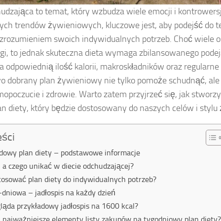
udzająca to temat, który wzbudza wiele emocji i kontrowersj
ych trendów żywieniowych, kluczowe jest, aby podejść do t
 zrozumieniem swoich indywidualnych potrzeb. Choć wiele o
gi, to jednak skuteczna dieta wymaga zbilansowanego podejś
 odpowiednią ilość kalorii, makroskładników oraz regularn
o dobrany plan żywieniowy nie tylko pomoże schudnąć, ale
opoczucie i zdrowie. Warto zatem przyjrzeć się, jak stworz
n diety, który będzie dostosowany do naszych celów i stylu 
eści
dowy plan diety – podstawowe informacje
, a czego unikać w diecie odchudzającej?
tosować plan diety do indywidualnych potrzeb?
-dniowa – jadłospis na każdy dzień
ląda przykładowy jadłospis na 1600 kcal?
ą najważniejsze elementy listy zakupów na tygodniowy plan diety