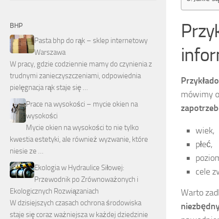
Przy
BHP
Pasta bhp do rąk – sklep internetowy
info
Warszawa
W pracy, gdzie codziennie mamy do czynienia z
trudnymi zanieczyszczeniami, odpowiednia
Przykłado
pielęgnacja rąk staje się …
mówimy o d
Prace na wysokości – mycie okien na
zapotrzeb
wysokości
Mycie okien na wysokości to nie tylko
wiek,
kwestia estetyki, ale również wyzwanie, które
płeć,
niesie ze …
poziom
Ekologia w Hydraulice Siłowej:
cele 
Przewodnik po Zrównoważonych i
Ekologicznych Rozwiązaniach
Warto zadb
W dzisiejszych czasach ochrona środowiska
niezbędn
staje się coraz ważniejsza w każdej dziedzinie