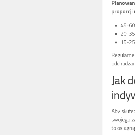
Planowani
proporcji
45-60
20-35%
15-25%
Regularne
odchudzani
Jak 
indy
Aby skute
swojego
z
to osiągną