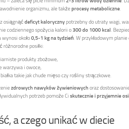
iu – zaleca się picie minimum
2-3 litrów wody dziennie
. D
nawodnienie organizmu, ale także
procesy metaboliczne
.
sz osiągnąć
deficyt kaloryczny
potrzebny do utraty wagi, w
ie codziennego spożycia kalorii o
300 do 1000 kcal
. Bezpi
a wynosi około
0,5-1 kg na tydzień
. W przykładowym planie
 różnorodne posiłki:
iarniste produkty zbożowe,
e warzywa i owoce,
 białka takie jak chude mięso czy rośliny strączkowe.
enie
zdrowych nawyków żywieniowych
oraz dostosowanie
dywidualnych potrzeb pomoże Ci
skutecznie i przyjemnie o
ść, a czego unikać w diecie