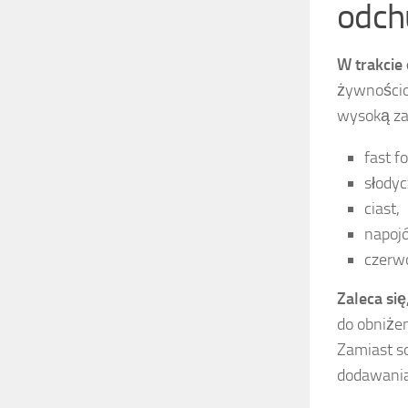
odch
W trakcie
żywnościo
wysoką zaw
fast f
słodyc
ciast,
napoj
czerwo
Zaleca się
do obniże
Zamiast s
dodawania