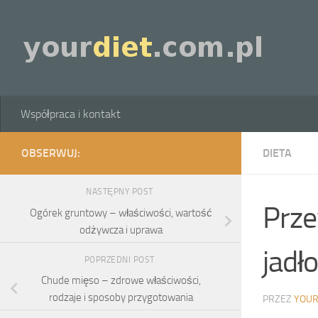
Skip to content
Współpraca i kontakt
OBSERWUJ:
DIETA
NASTĘPNY POST
Prze
Ogórek gruntowy – właściwości, wartość
odżywcza i uprawa
jadł
POPRZEDNI POST
Chude mięso – zdrowe właściwości,
rodzaje i sposoby przygotowania
PRZEZ
YOUR