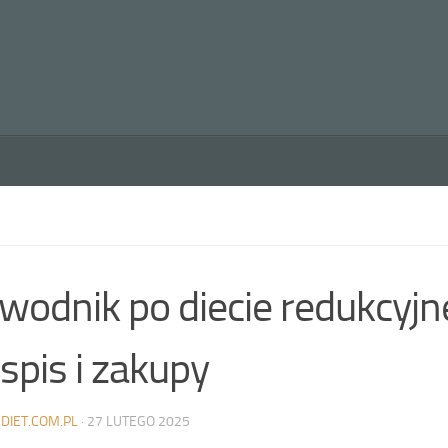
wodnik po diecie redukcyjne
ospis i zakupy
DIET.COM.PL
·
27 LUTEGO 2025