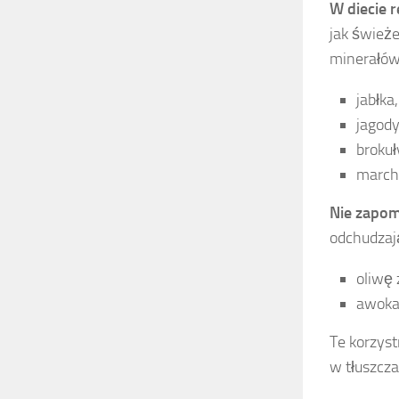
W diecie r
jak śwież
minerałów
jabłka,
jagody
brokuł
march
Nie zapom
odchudzaj
oliwę 
awoka
Te korzys
w tłuszcza