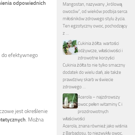
ienia odpowiednich
Mangostan, nazywany „królową
owoców”, od wieków podbija serca
miłośników zdrowego stylu życia.
Ten egzotyczny owoc, pochodzący
z …
Cukinia żółta: wartości
odżywcze, właściwości i
ę do efektywnego
zdrowotne korzyści
Cukinia żółta to nie tylko smaczny
dodatek do wielu dań, ale także
prawdziwy skarb w świecie
zdrowego …
Acerola – najzdrowszy
owoc pełen witaminy C i
czowe jest określenie
prozdrowotnych
właściwości
etetycznych
. Można
Acerola, znana również jako wiśnia
z Barbadosu, to niezwykły owoc,