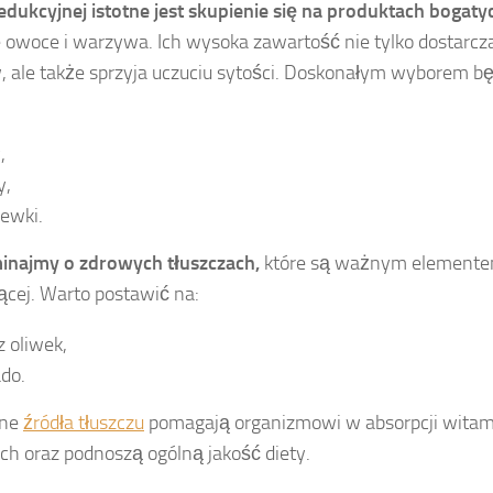
edukcyjnej istotne jest skupienie się na produktach bogaty
e owoce i warzywa. Ich wysoka zawartość nie tylko dostarcz
, ale także sprzyja uczuciu sytości. Doskonałym wyborem b
,
y,
ewki.
inajmy o zdrowych tłuszczach,
które są ważnym elemente
ącej. Warto postawić na:
z oliwek,
do.
tne
źródła tłuszczu
pomagają organizmowi w absorpcji witam
ch oraz podnoszą ogólną jakość diety.