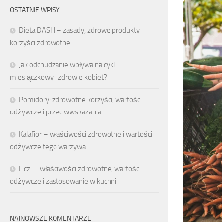
OSTATNIE WPISY
Dieta DASH – zasady, zdrowe produkty i
korzyści zdrowotne
Jak odchudzanie wpływa na cykl
miesiączkowy i zdrowie kobiet?
Pomidory: zdrowotne korzyści, wartości
odżywcze i przeciwwskazania
Kalafior – właściwości zdrowotne i wartości
odżywcze tego warzywa
Liczi – właściwości zdrowotne, wartości
odżywcze i zastosowanie w kuchni
NAJNOWSZE KOMENTARZE