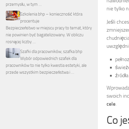
nawodnien
przemysłu, w tym …
nie tylko 
Szkolenia bhp – konieczność która
procentuje
Jeśli chce
Bezpieczeństwo w miejscu pracy to temat, który
zmniejszen
nie powinien być bagatelizowany. W obliczu
chudnięci
rosnącej liczby …
uwzględnić
Szafki dla pracowników, szafka bhp
Wybór odpowiednich szafek dla
pełnoz
pracowników to nie tylko kwestia estetyki, ale
śwież
przede wszystkim bezpieczeństwa i …
źródła
Wprowadz
swoich in
cele
.
Co je