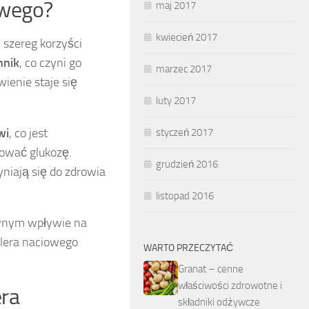
owego?
maj 2017
kwiecień 2017
 szereg korzyści
nnik
, co czyni go
marzec 2017
ienie staje się
luty 2017
wi
, co jest
styczeń 2017
lować glukozę.
grudzień 2016
yniają się do zdrowia
listopad 2016
wnym wpływie na
elera naciowego
WARTO PRZECZYTAĆ
Granat – cenne
właściwości zdrowotne i
era
składniki odżywcze