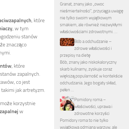
Granat, znany jako „owoc
nieśmiertelności”, przyciąga uwagę
nie tylko swoim wyjątkowym
eciwzapalnych
, które
smakiem, ale również niezwykłymi
niaczy
, w tym
właściwościami zdrowotnymi. …
łagodzeniu stanów
Bób a odchudzanie –
oże znacząco
zdrowe właściwości i
nymi.
przepisy na dietę
Bób, znany jako niskokaloryczny
antów
, które
skarb kulinarny, zyskuje coraz
 stanów zapalnych.
większą popularność w kontekście
tawów, co jest
odchudzania. Jego bogaty skład,
akimi jak artretyzm.
pełen …
Pomidory roma –
 może korzystnie
właściwości, uprawa i
zapalnej
w
zdrowotne korzyści
Pomidory roma to nie tylko
wyjątkowa odmiana warzyw, ale