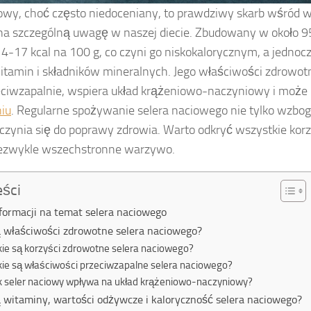
iowy, choć często niedoceniany, to prawdziwy skarb wśród w
 na szczególną uwagę w naszej diecie. Zbudowany w około 9
4-17 kcal na 100 g, co czyni go niskokalorycznym, a jedno
itamin i składników mineralnych. Jego właściwości zdrowot
zeciwzapalnie, wspiera układ krążeniowo-naczyniowy i moż
iu
. Regularne spożywanie selera naciowego nie tylko wzbog
czynia się do poprawy zdrowia. Warto odkryć wszystkie korzyś
iezwykle wszechstronne warzywo.
eści
nformacji na temat selera naciowego
ą właściwości zdrowotne selera naciowego?
kie są korzyści zdrowotne selera naciowego?
kie są właściwości przeciwzapalne selera naciowego?
k seler naciowy wpływa na układ krążeniowo-naczyniowy?
ą witaminy, wartości odżywcze i kaloryczność selera naciowego?