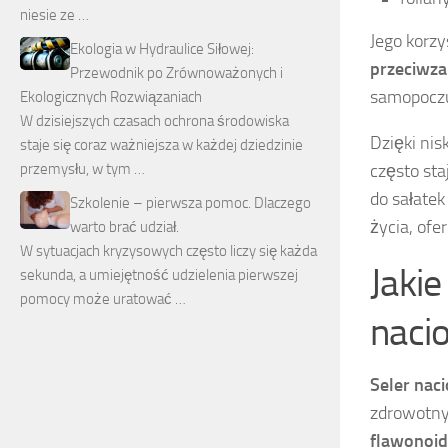
niesie ze …
Jego korz
Ekologia w Hydraulice Siłowej:
przeciwza
Przewodnik po Zrównoważonych i
samopoczu
Ekologicznych Rozwiązaniach
W dzisiejszych czasach ochrona środowiska
Dzięki nis
staje się coraz ważniejsza w każdej dziedzinie
przemysłu, w tym …
często sta
do sałate
Szkolenie – pierwsza pomoc. Dlaczego
życia, ofe
warto brać udział.
W sytuacjach kryzysowych często liczy się każda
Jaki
sekunda, a umiejętność udzielenia pierwszej
pomocy może uratować …
naci
Seler nac
zdrowotny
flawonoi