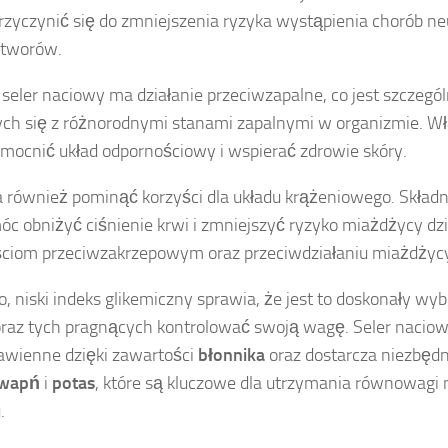
rzyczynić się do zmniejszenia ryzyka wystąpienia chorób n
otworów.
 seler naciowy ma działanie przeciwzapalne, co jest szczegól
ych się z różnorodnymi stanami zapalnymi w organizmie. Włą
ocnić układ odpornościowy i wspierać zdrowie skóry.
 również pominąć korzyści dla układu krążeniowego. Składni
c obniżyć ciśnienie krwi i zmniejszyć ryzyko miażdżycy dz
ciom przeciwzakrzepowym oraz przeciwdziałaniu miażdżyc
 niski indeks glikemiczny sprawia, że jest to doskonały wyb
oraz tych pragnących kontrolować swoją wagę. Seler naciow
rawienne dzięki zawartości
błonnika
oraz dostarcza niezbęd
wapń
i
potas
, które są kluczowe dla utrzymania równowagi 
.