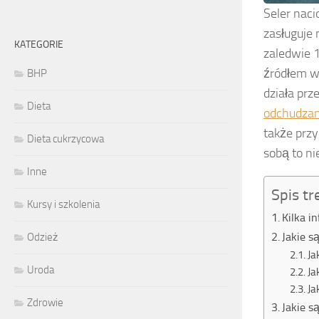
Seler nac
zasługuje
KATEGORIE
zaledwie 1
źródłem w
BHP
działa pr
Dieta
odchudzan
także przy
Dieta cukrzycowa
sobą to n
Inne
Spis tr
Kursy i szkolenia
Kilka i
Jakie s
Odzież
Ja
Uroda
Ja
Ja
Zdrowie
Jakie s