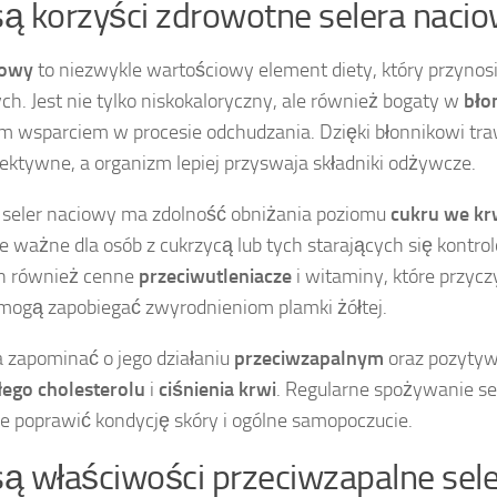
 są korzyści zdrowotne selera naci
iowy
to niezwykle wartościowy element diety, który przynosi
h. Jest nie tylko niskokaloryczny, ale również bogaty w
bło
 wsparciem w procesie odchudzania. Dzięki błonnikowi traw
fektywne, a organizm lepiej przyswaja składniki odżywcze.
, seler naciowy ma zdolność obniżania poziomu
cukru we kr
e ważne dla osób z cukrzycą lub tych starających się kontro
n również cenne
przeciwutleniacze
i witaminy, które przycz
 mogą zapobiegać zwyrodnieniom plamki żółtej.
 zapominać o jego działaniu
przeciwzapalnym
oraz pozyty
łego cholesterolu
i
ciśnienia krwi
. Regularne spożywanie s
e poprawić kondycję skóry i ogólne samopoczucie.
 są właściwości przeciwzapalne sel