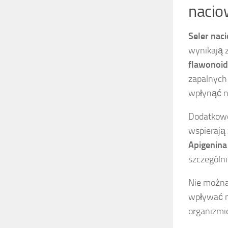
nacio
Seler nac
wynikają z
flawonoi
zapalnych
wpłynąć n
Dodatkowo
wspierają
Apigenina
szczególn
Nie można
wpływać 
organizmi