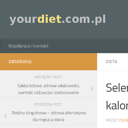
Skip to content
Współpraca i kontakt
OBSERWUJ:
DIETA
NASTĘPNY POST
Sele
Sałata lodowa: zdrowe właściwości,
wartość odżywcza i zastosowanie
kalo
POPRZEDNI POST
Rośliny strączkowe – zdrowa alternatywa
dla mięsa w diecie
PRZEZ
YOUR