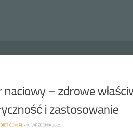
r naciowy – zdrowe właści
ryczność i zastosowanie
DIET.COM.PL
·
10 WRZEŚNIA 2025