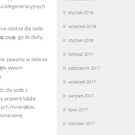
eurodegeneracyjnych
styczeń 2019
wrzesień 2018
nie istotne dla osób
czając go do diety,
styczeń 2018
listopad 2017
ki zawarte w selerze
ięki swoim
październik 2017
y.
wrzesień 2017
ór dla osób z
sierpień 2017
y wspiera także
nych minerałów,
lipiec 2017
mineralnej
czerwiec 2017