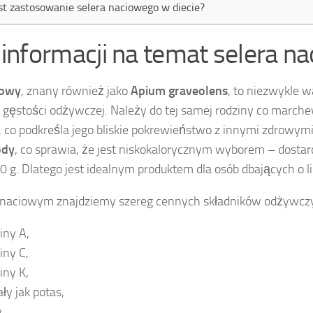
est zastosowanie selera naciowego w diecie?
 informacji na temat selera n
iowy
, znany również jako
Apium graveolens
, to niezwykle 
 gęstości odżywczej. Należy do tej samej rodziny co marche
, co podkreśla jego bliskie pokrewieństwo z innymi zdrowymi
ody
, co sprawia, że jest niskokalorycznym wyborem – dostar
 g. Dlatego jest idealnym produktem dla osób dbających o li
 naciowym znajdziemy szereg cennych składników odżywczyc
iny A,
iny C,
iny K,
ły jak potas,
y.