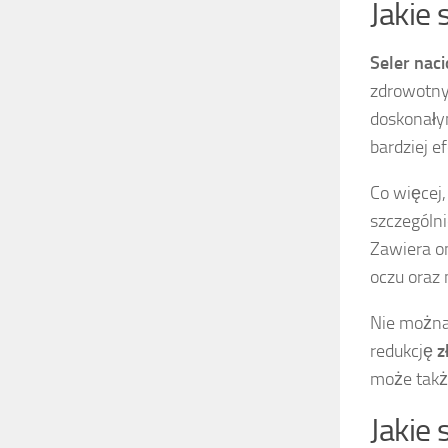
Jakie
Seler nac
zdrowotnyc
doskonałym
bardziej e
Co więcej
szczególni
Zawiera o
oczu oraz
Nie można
redukcję
z
może takż
Jakie