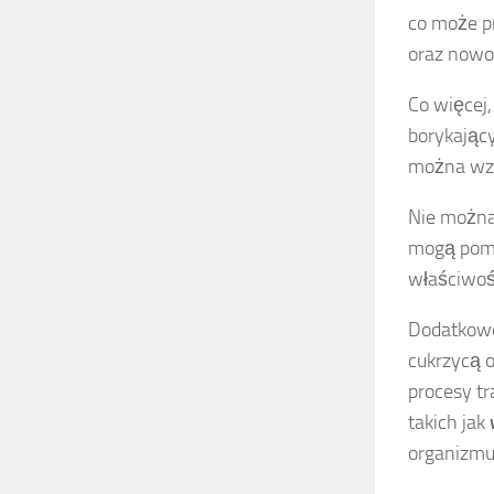
co może p
oraz now
Co więcej,
borykając
można wzm
Nie można
mogą pomó
właściwoś
Dodatkowo,
cukrzycą 
procesy t
takich jak
organizmu