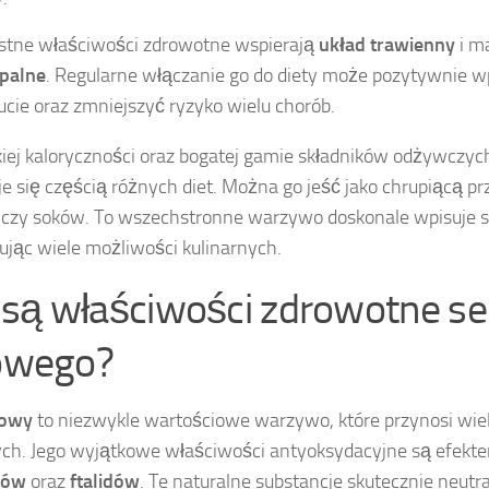
ystne właściwości zdrowotne wspierają
układ trawienny
i ma
palne
. Regularne włączanie go do diety może pozytywnie 
cie oraz zmniejszyć ryzyko wielu chorób.
kiej kaloryczności oraz bogatej gamie składników odżywczyc
je się częścią różnych diet. Można go jeść jako chrupiącą 
k czy soków. To wszechstronne warzywo doskonale wpisuje s
rując wiele możliwości kulinarnych.
e są właściwości zdrowotne se
owego?
iowy
to niezwykle wartościowe warzywo, które przynosi wiel
ch. Jego wyjątkowe właściwości antyoksydacyjne są efekt
dów
oraz
ftalidów
. Te naturalne substancje skutecznie neutra