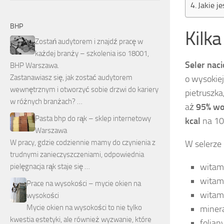
Jakie j
BHP
Kilka
Zostań audytorem i znajdź pracę w
każdej branży – szkolenia iso 18001,
Seler nac
BHP Warszawa.
Zastanawiasz się, jak zostać audytorem
o wysokiej
wewnętrznym i otworzyć sobie drzwi do kariery
pietruszka
w różnych branżach? …
aż
95% w
Pasta bhp do rąk – sklep internetowy
kcal
na 100
Warszawa
W pracy, gdzie codziennie mamy do czynienia z
W selerze
trudnymi zanieczyszczeniami, odpowiednia
witam
pielęgnacja rąk staje się …
witam
Prace na wysokości – mycie okien na
witam
wysokości
Mycie okien na wysokości to nie tylko
minera
kwestia estetyki, ale również wyzwanie, które
folian