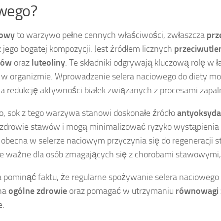
wego?
iowy
to warzywo pełne cennych właściwości, zwłaszcza
prz
 jego bogatej kompozycji. Jest źródłem licznych
przeciwutle
dów
oraz
luteoliny
. Te składniki odgrywają kluczową rolę w 
 w organizmie. Wprowadzenie selera naciowego do diety m
a redukcję aktywności białek związanych z procesami zapal
, sok z tego warzywa stanowi doskonałe źródło
antyoksyd
 zdrowie stawów i mogą minimalizować ryzyko wystąpienia
obecna w selerze naciowym przyczynia się do regeneracji s
ie ważne dla osób zmagających się z chorobami stawowymi, t
 pominąć faktu, że regularne spożywanie selera naciowego
na
ogólne zdrowie
oraz pomagać w utrzymaniu
równowagi 
e.