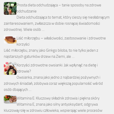
Prosta dieta odchudzająca – tanie sposoby na zdrowe
odchudzanie
Dieta odchudzająca to temat, który cieszy się niesłabnącym
zainteresowaniem, zwłaszcza w dobie rosnącej świadomości
zdrowotnej. Wiele osób …
Liść miłorzębu – właściwości, zastosowanie i zdrowotne
korzyści
Liść miłorzębu, znany jako Ginkgo biloba, to nie tylko jeden z
najstarszych gatunków drzew na Ziemi, ale …
Korzyści zdrowotne owsianki: Jak wpłynąć na dietę i
zdrowie?
Owsianka, znana jako jedno z najbardziej pożywnych i
zdrowych śniadań, zdobywa coraz większą popularność wśród
osób dbających …
Witamina E: Kluczowy składnik zdrowia i piękna skóry
Witamina E, znana jako silny antyoksydant, odgrywa
kluczową rolę w zdrowiu człowieka, wspierając wiele procesów