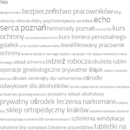
TAGI
bezpieczeństwo pracowników
bhp
alergia na mleko
echo
ubrania robocze
dobry psychoterapeuta wrocław
serca poznań
kurs
hemoroidy poznań
kurs na HDS
ochrony
kurs trenera personalnego
kurs pracownika ochrony
gdańsk
kwalifikowany pracownik
kursy na wózki widłowe kraków
ochrony
leczenie bezdechu sennego rzeszów
nauka sep i hds
objawy nietolerancji mleka
odzież robocza
okulista lublin
odzież ochronna
krowiego
operacje ginekologiczne prywatnie śląsk
opiekun wycieczki
ośrodki
ośrodek zamknięty dla narkomanów
szkolnej
odwykowe dla alkoholików
ośrodki uzależnień od narkotyków Warszawa
prywatny odwyk alkoholowy
profesjonalny ginekolog estetyczny
prywatny ośrodek leczenia narkomanii
przepisy
sklep ortopedyczny kraków
bhp
szkolenia handlowe
szkolenia
szkolenia windykacja
kadra zarządzająca
szkolenia SEP
szkolenia transport
tabletki na
szkolenie bhp warszawa
Szkolenie przywództwo