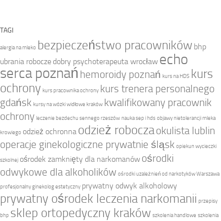
TAGI
bezpieczeństwo pracowników
bhp
alergia na mleko
echo
ubrania robocze
dobry psychoterapeuta wrocław
serca poznań
kurs
hemoroidy poznań
kurs na HDS
ochrony
kurs trenera personalnego
kurs pracownika ochrony
gdańsk
kwalifikowany pracownik
kursy na wózki widłowe kraków
ochrony
leczenie bezdechu sennego rzeszów
nauka sep i hds
objawy nietolerancji mleka
odzież robocza
okulista lublin
odzież ochronna
krowiego
operacje ginekologiczne prywatnie śląsk
opiekun wycieczki
ośrodki
ośrodek zamknięty dla narkomanów
szkolnej
odwykowe dla alkoholików
ośrodki uzależnień od narkotyków Warszawa
prywatny odwyk alkoholowy
profesjonalny ginekolog estetyczny
prywatny ośrodek leczenia narkomanii
przepisy
sklep ortopedyczny kraków
bhp
szkolenia handlowe
szkolenia