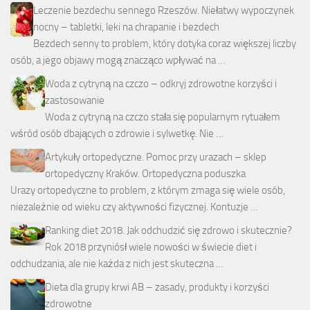
Leczenie bezdechu sennego Rzeszów. Niełatwy wypoczynek
nocny – tabletki, leki na chrapanie i bezdech
Bezdech senny to problem, który dotyka coraz większej liczby
osób, a jego objawy mogą znacząco wpływać na …
Woda z cytryną na czczo – odkryj zdrowotne korzyści i
zastosowanie
Woda z cytryną na czczo stała się popularnym rytuałem
wśród osób dbających o zdrowie i sylwetkę. Nie …
Artykuły ortopedyczne. Pomoc przy urazach – sklep
ortopedyczny Kraków. Ortopedyczna poduszka
Urazy ortopedyczne to problem, z którym zmaga się wiele osób,
niezależnie od wieku czy aktywności fizycznej. Kontuzje …
Ranking diet 2018. Jak odchudzić się zdrowo i skutecznie?
Rok 2018 przyniósł wiele nowości w świecie diet i
odchudzania, ale nie każda z nich jest skuteczna …
Dieta dla grupy krwi AB – zasady, produkty i korzyści
zdrowotne