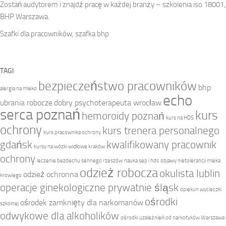
Zostań audytorem i znajdź pracę w każdej branży – szkolenia iso 18001,
BHP Warszawa.
Szafki dla pracowników, szafka bhp
TAGI
bezpieczeństwo pracowników
bhp
alergia na mleko
echo
ubrania robocze
dobry psychoterapeuta wrocław
serca poznań
kurs
hemoroidy poznań
kurs na HDS
ochrony
kurs trenera personalnego
kurs pracownika ochrony
gdańsk
kwalifikowany pracownik
kursy na wózki widłowe kraków
ochrony
leczenie bezdechu sennego rzeszów
nauka sep i hds
objawy nietolerancji mleka
odzież robocza
okulista lublin
odzież ochronna
krowiego
operacje ginekologiczne prywatnie śląsk
opiekun wycieczki
ośrodki
ośrodek zamknięty dla narkomanów
szkolnej
odwykowe dla alkoholików
ośrodki uzależnień od narkotyków Warszawa