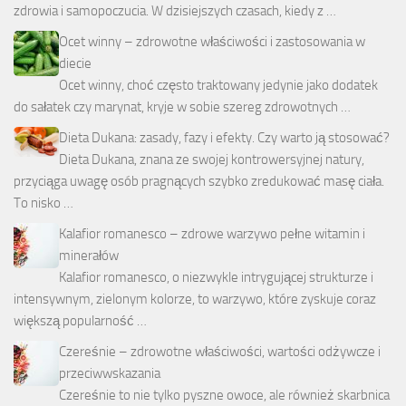
zdrowia i samopoczucia. W dzisiejszych czasach, kiedy z …
Ocet winny – zdrowotne właściwości i zastosowania w
diecie
Ocet winny, choć często traktowany jedynie jako dodatek
do sałatek czy marynat, kryje w sobie szereg zdrowotnych …
Dieta Dukana: zasady, fazy i efekty. Czy warto ją stosować?
Dieta Dukana, znana ze swojej kontrowersyjnej natury,
przyciąga uwagę osób pragnących szybko zredukować masę ciała.
To nisko …
Kalafior romanesco – zdrowe warzywo pełne witamin i
minerałów
Kalafior romanesco, o niezwykle intrygującej strukturze i
intensywnym, zielonym kolorze, to warzywo, które zyskuje coraz
większą popularność …
Czereśnie – zdrowotne właściwości, wartości odżywcze i
przeciwwskazania
Czereśnie to nie tylko pyszne owoce, ale również skarbnica