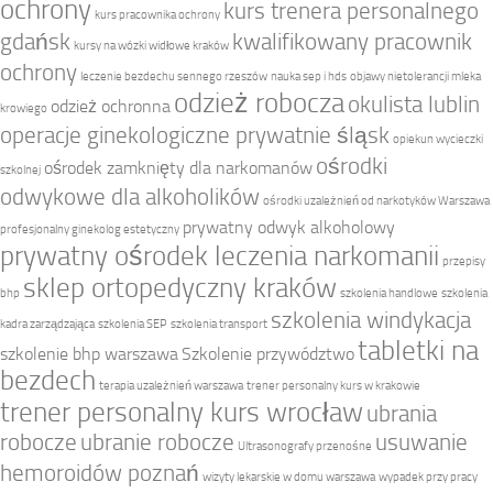
ochrony
kurs trenera personalnego
kurs pracownika ochrony
gdańsk
kwalifikowany pracownik
kursy na wózki widłowe kraków
ochrony
leczenie bezdechu sennego rzeszów
nauka sep i hds
objawy nietolerancji mleka
odzież robocza
okulista lublin
odzież ochronna
krowiego
operacje ginekologiczne prywatnie śląsk
opiekun wycieczki
ośrodki
ośrodek zamknięty dla narkomanów
szkolnej
odwykowe dla alkoholików
ośrodki uzależnień od narkotyków Warszawa
prywatny odwyk alkoholowy
profesjonalny ginekolog estetyczny
prywatny ośrodek leczenia narkomanii
przepisy
sklep ortopedyczny kraków
bhp
szkolenia handlowe
szkolenia
szkolenia windykacja
kadra zarządzająca
szkolenia SEP
szkolenia transport
tabletki na
szkolenie bhp warszawa
Szkolenie przywództwo
bezdech
terapia uzależnień warszawa
trener personalny kurs w krakowie
trener personalny kurs wrocław
ubrania
robocze
ubranie robocze
usuwanie
Ultrasonografy przenośne
hemoroidów poznań
wizyty lekarskie w domu warszawa
wypadek przy pracy