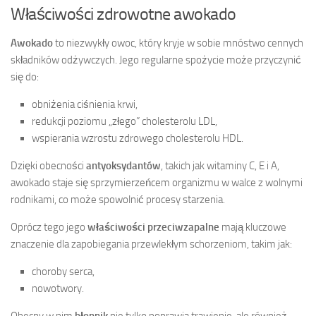
Właściwości zdrowotne awokado
Awokado
to niezwykły owoc, który kryje w sobie mnóstwo cennych
składników odżywczych. Jego regularne spożycie może przyczynić
się do:
obniżenia ciśnienia krwi,
redukcji poziomu „złego” cholesterolu LDL,
wspierania wzrostu zdrowego cholesterolu HDL.
Dzięki obecności
antyoksydantów
, takich jak witaminy C, E i A,
awokado staje się sprzymierzeńcem organizmu w walce z wolnymi
rodnikami, co może spowolnić procesy starzenia.
Oprócz tego jego
właściwości przeciwzapalne
mają kluczowe
znaczenie dla zapobiegania przewlekłym schorzeniom, takim jak:
choroby serca,
nowotwory.