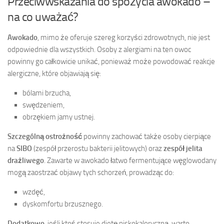
Przeciwwskazania do spożycia awokado –
na co uważać?
Awokado
, mimo że oferuje szereg korzyści zdrowotnych, nie jest
odpowiednie dla wszystkich. Osoby z alergiami na ten owoc
powinny go całkowicie unikać, ponieważ może powodować reakcje
alergiczne, które objawiają się:
bólami brzucha,
swędzeniem,
obrzękiem jamy ustnej.
Szczególną ostrożność
powinny zachować także osoby cierpiące
na
SIBO
(zespół przerostu bakterii jelitowych) oraz
zespół jelita
drażliwego
. Zawarte w awokado łatwo fermentujące węglowodany
mogą zaostrzać objawy tych schorzeń, prowadząc do:
wzdęć,
dyskomfortu brzusznego.
Dodatkowo
, jeśli ktoś stosuje dietę niskokaloryczną, warto