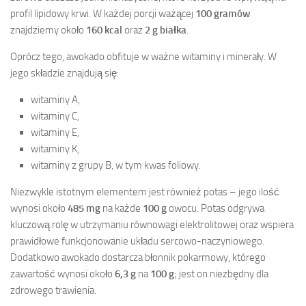
profil lipidowy krwi. W każdej porcji ważącej
100 gramów
znajdziemy około
160 kcal
oraz
2 g białka
.
Oprócz tego, awokado obfituje w ważne witaminy i minerały. W
jego składzie znajdują się:
witaminy A,
witaminy C,
witaminy E,
witaminy K,
witaminy z grupy B, w tym kwas foliowy.
Niezwykle istotnym elementem jest również potas – jego ilość
wynosi około
485 mg
na każde
100 g
owocu. Potas odgrywa
kluczową rolę w utrzymaniu równowagi elektrolitowej oraz wspiera
prawidłowe funkcjonowanie układu sercowo-naczyniowego.
Dodatkowo awokado dostarcza błonnik pokarmowy, którego
zawartość wynosi około
6,3 g
na
100 g
; jest on niezbędny dla
zdrowego trawienia.