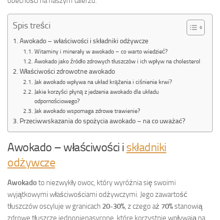
obecności na naszym talerzu.
Spis treści
Awokado – właściwości i składniki odżywcze
Witaminy i minerały w awokado – co warto wiedzieć?
Awokado jako źródło zdrowych tłuszczów i ich wpływ na cholesterol
Właściwości zdrowotne awokado
Jak awokado wpływa na układ krążenia i ciśnienie krwi?
Jakie korzyści płyną z jedzenia awokado dla układu
odpornościowego?
Jak awokado wspomaga zdrowe trawienie?
Przeciwwskazania do spożycia awokado – na co uważać?
Awokado – właściwości i
składniki
odżywcze
Awokado
to niezwykły owoc, który wyróżnia się swoimi
wyjątkowymi właściwościami odżywczymi. Jego zawartość
tłuszczów oscyluje w granicach
20-30%
, z czego aż
70%
stanowią
zdrowe tłuszcze jednonienasycone, które korzystnie wpływają na