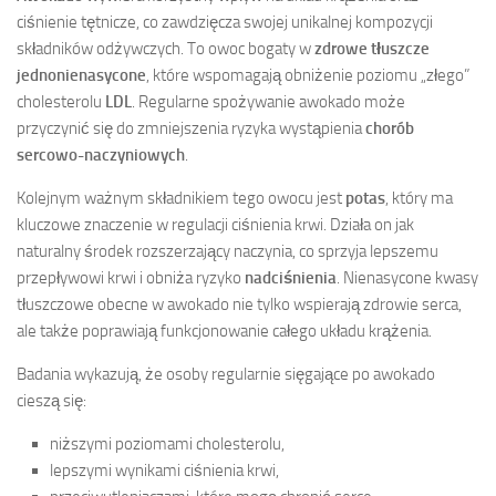
ciśnienie tętnicze, co zawdzięcza swojej unikalnej kompozycji
składników odżywczych. To owoc bogaty w
zdrowe tłuszcze
jednonienasycone
, które wspomagają obniżenie poziomu „złego”
cholesterolu
LDL
. Regularne spożywanie awokado może
przyczynić się do zmniejszenia ryzyka wystąpienia
chorób
sercowo-naczyniowych
.
Kolejnym ważnym składnikiem tego owocu jest
potas
, który ma
kluczowe znaczenie w regulacji ciśnienia krwi. Działa on jak
naturalny środek rozszerzający naczynia, co sprzyja lepszemu
przepływowi krwi i obniża ryzyko
nadciśnienia
. Nienasycone kwasy
tłuszczowe obecne w awokado nie tylko wspierają zdrowie serca,
ale także poprawiają funkcjonowanie całego układu krążenia.
Badania wykazują, że osoby regularnie sięgające po awokado
cieszą się:
niższymi poziomami cholesterolu,
lepszymi wynikami ciśnienia krwi,