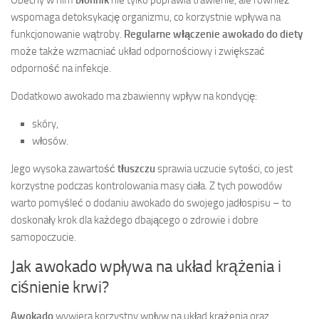
Obecny w nim
błonnik
nie tylko poprawia trawienie, ale również
wspomaga detoksykację organizmu, co korzystnie wpływa na
funkcjonowanie wątroby.
Regularne włączenie awokado do diety
może także wzmacniać układ odpornościowy i zwiększać
odporność na infekcje.
Dodatkowo awokado ma zbawienny wpływ na kondycję:
skóry,
włosów.
Jego wysoka zawartość
tłuszczu
sprawia uczucie sytości, co jest
korzystne podczas kontrolowania masy ciała. Z tych powodów
warto pomyśleć o dodaniu awokado do swojego jadłospisu – to
doskonały krok dla każdego dbającego o zdrowie i dobre
samopoczucie.
Jak awokado wpływa na układ krążenia i
ciśnienie krwi?
Awokado
wywiera korzystny wpływ na układ krążenia oraz