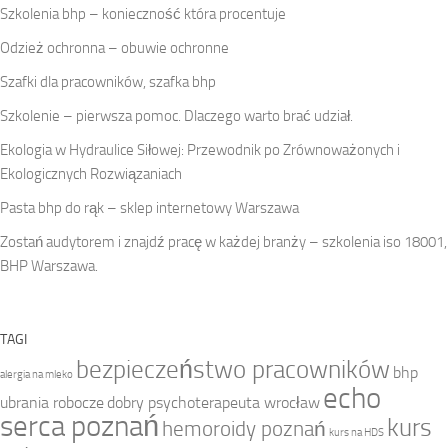
Szkolenia bhp – konieczność która procentuje
Odzież ochronna – obuwie ochronne
Szafki dla pracowników, szafka bhp
Szkolenie – pierwsza pomoc. Dlaczego warto brać udział.
Ekologia w Hydraulice Siłowej: Przewodnik po Zrównoważonych i
Ekologicznych Rozwiązaniach
Pasta bhp do rąk – sklep internetowy Warszawa
Zostań audytorem i znajdź pracę w każdej branży – szkolenia iso 18001,
BHP Warszawa.
TAGI
bezpieczeństwo pracowników
bhp
alergia na mleko
echo
ubrania robocze
dobry psychoterapeuta wrocław
serca poznań
kurs
hemoroidy poznań
kurs na HDS