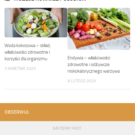
Woda kokosowa – skład,
właściwości zdrowotne i
Endywia – właściwości
korzyści dla organizmu
zdrowotne i odżywcze
3 KWIETNIA 2025
niskokalorycznego warzywa
8 LUTEGO 2025
OBSERWUJ:
NASTĘPNY POST