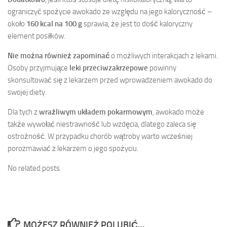
ograniczyć spożycie awokado ze względu na jego kaloryczność –
około
160 kcal na 100 g
sprawia, że jest to dość kaloryczny
element posiłków.
Nie można również zapominać
o możliwych interakcjach z lekami.
Osoby przyjmujące
leki przeciwzakrzepowe
powinny
skonsultować się z lekarzem przed wprowadzeniem awokado do
swojej diety.
Dla tych z
wrażliwym układem pokarmowym
, awokado może
także wywołać niestrawność lub wzdęcia, dlatego zaleca się
ostrożność. W przypadku chorób wątroby warto wcześniej
porozmawiać z lekarzem o jego spożyciu.
No related posts.
MOŻESZ RÓWNIEŻ POLUBIĆ…