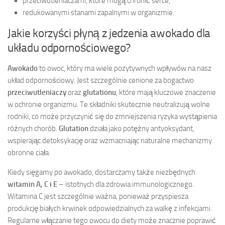
przeciwutleniaczami, które mogą chronić serce,
redukowanymi stanami zapalnymi w organizmie.
Jakie korzyści płyną z jedzenia awokado dla
układu odpornościowego?
Awokado
to owoc, który ma wiele pozytywnych wpływów na nasz
układ odpornościowy. Jest szczególnie cenione za bogactwo
przeciwutleniaczy
oraz
glutationu
, które mają kluczowe znaczenie
w ochronie organizmu. Te składniki skutecznie neutralizują wolne
rodniki, co może przyczynić się do zmniejszenia ryzyka wystąpienia
różnych chorób.
Glutation
działa jako potężny antyoksydant,
wspierając detoksykację oraz wzmacniając naturalne mechanizmy
obronne ciała.
Kiedy sięgamy po awokado, dostarczamy także niezbędnych
witamin A, C i E
– istotnych dla zdrowia immunologicznego.
Witamina C jest szczególnie ważna, ponieważ przyspiesza
produkcję białych krwinek odpowiedzialnych za walkę z infekcjami.
Regularne włączanie tego owocu do diety może znacznie poprawić