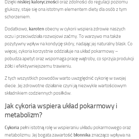
Dzięki
niskiej kaloryczności
oraz zdolności do regulacji poziomu
glukozy, staje się ona istotnym elementem diety dla osób z tym
schorzeniem.
Dodatkowo,
karoten
obecny w cykorii wspiera zdrowie naszych
oczu i przeciwdziała rozwojowi zaćmy. To warzywo ma także
pozytywny wpływ na kondycję skóry, nadając jej naturalny blask. Co
więcej, cykoria korzystnie oddziałuje na układ pokarmowy –
pobudza apetyt oraz wspomaga pracę wątroby, co sprzyja produkcji
żółci i efektywniejszemu trawieniu.
Z tych wszystkich powodów warto uwzględnić cykorię w swojej
diecie. Jej zdrowotne działanie czyni ją niezwykle wartościowym
składnikiem codziennych posiłków.
Jak cykoria wspiera układ pokarmowy i
metabolizm?
Cykoria
pełni istotną rolę w wspieraniu układu pokarmowego oraz
metabolizmu. Jej bogata zawartość
błonnika
znacząco wpływa na