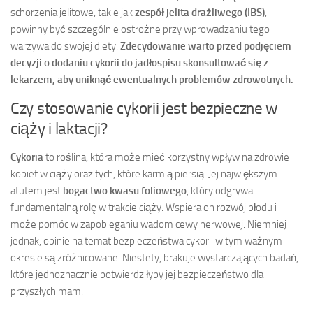
schorzenia jelitowe, takie jak
zespół jelita drażliwego (IBS)
,
powinny być szczególnie ostrożne przy wprowadzaniu tego
warzywa do swojej diety.
Zdecydowanie warto przed podjęciem
decyzji o dodaniu cykorii do jadłospisu skonsultować się z
lekarzem, aby uniknąć ewentualnych problemów zdrowotnych.
Czy stosowanie cykorii jest bezpieczne w
ciąży i laktacji?
Cykoria
to roślina, która może mieć korzystny wpływ na zdrowie
kobiet w ciąży oraz tych, które karmią piersią. Jej największym
atutem jest
bogactwo kwasu foliowego
, który odgrywa
fundamentalną rolę w trakcie ciąży. Wspiera on rozwój płodu i
może pomóc w zapobieganiu wadom cewy nerwowej. Niemniej
jednak, opinie na temat bezpieczeństwa cykorii w tym ważnym
okresie są zróżnicowane. Niestety, brakuje wystarczających badań,
które jednoznacznie potwierdziłyby jej bezpieczeństwo dla
przyszłych mam.