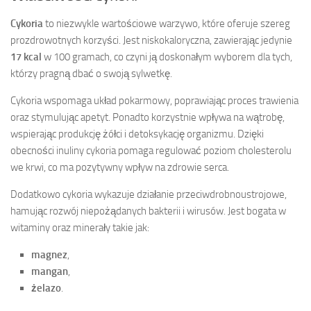
Cykoria
to niezwykle wartościowe warzywo, które oferuje szereg
prozdrowotnych korzyści. Jest niskokaloryczna, zawierając jedynie
17 kcal
w 100 gramach, co czyni ją doskonałym wyborem dla tych,
którzy pragną dbać o swoją sylwetkę.
Cykoria wspomaga układ pokarmowy, poprawiając proces trawienia
oraz stymulując apetyt. Ponadto korzystnie wpływa na wątrobę,
wspierając produkcję żółci i detoksykację organizmu. Dzięki
obecności inuliny cykoria pomaga regulować poziom cholesterolu
we krwi, co ma pozytywny wpływ na zdrowie serca.
Dodatkowo cykoria wykazuje działanie przeciwdrobnoustrojowe,
hamując rozwój niepożądanych bakterii i wirusów. Jest bogata w
witaminy oraz minerały takie jak:
magnez
,
mangan
,
żelazo
.