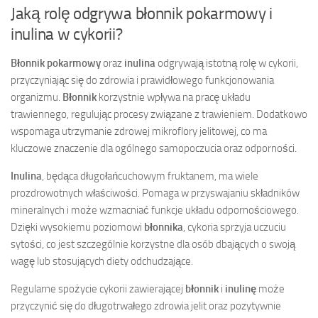
Jaką rolę odgrywa błonnik pokarmowy i
inulina w cykorii?
Błonnik pokarmowy
oraz
inulina
odgrywają istotną rolę w cykorii,
przyczyniając się do zdrowia i prawidłowego funkcjonowania
organizmu.
Błonnik
korzystnie wpływa na pracę układu
trawiennego, regulując procesy związane z trawieniem. Dodatkowo
wspomaga utrzymanie zdrowej mikroflory jelitowej, co ma
kluczowe znaczenie dla ogólnego samopoczucia oraz odporności.
Inulina
, będąca długołańcuchowym fruktanem, ma wiele
prozdrowotnych właściwości. Pomaga w przyswajaniu składników
mineralnych i może wzmacniać funkcje układu odpornościowego.
Dzięki wysokiemu poziomowi
błonnika
, cykoria sprzyja uczuciu
sytości, co jest szczególnie korzystne dla osób dbających o swoją
wagę lub stosujących diety odchudzające.
Regularne spożycie cykorii zawierającej
błonnik
i
inulinę
może
przyczynić się do długotrwałego zdrowia jelit oraz pozytywnie