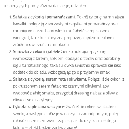
inspirujących pomysłów na dania z jej udziałem:
Sałatka z cykorią i pomarańczami
: Pokrój cykorię na mniejsze
kawałki i połącz ją z soczystymi cząstkami pomarańczy oraz
chrupiącymi orzechami włoskimi. Całość skrop sosem
winegret, ta niskokaloryczna propozycja będzie idealnym
źródłem świeżości i chrupkości.
Surówka z cykorii i jabłek
: Cienko pokrojoną cykorię
wymieszaj z tartym jabłkiem, dodając orzechy oraz odrobinę
jogurtu naturalnego, taka surówka świetnie sprawdzi się jako
dodatek do obiadu, wzbogacając go o przyjemny smak.
Sałatka z cykorią, serem feta i oliwkami
: Połącz liście cykorii z
pokruszonym serem feta oraz czarnymi oliwkami, aby
wydobyć pełnię smaku, przygotuj dressing na bazie oliwy z
oliwek i soku z cytryny.
Cykoria zapiekana w szynce
: Zwiń liście cykorii w plasterki
szynki, a następnie ułóż je w naczyniu żaroodpornym, polej
całość sosem serowym i zapiekaj aż do uzyskania złotego
koloru – efekt będzie zachwycający!