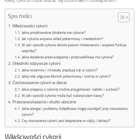
kawy, cykoria może okazać się doskonałym rozwiązaniem.
Spis treści
Właściwości cykorii
Jakie prozdrowotne działanie ma cykoria?
Jak cykoria wspiera układ pokarmowy i metabolizm?
W jaki sposób cykoria obniża poziom cholesterolu i wspiera funkcje
wątroby?
Jakie działanie przeciwzapalne i przeciwbólowe ma cykoria?
Składniki odżywcze cykorii
Jakie witaminy i minerały znajdują się w cykorii?
Jaką rolę odgrywa błonnik pokarmowy i inulina w cykorii?
Zastosowanie cykorii w diecie
Jakie przepisy z cykorią można przygotować: sałatki i surówki?
W jaki sposób cykoria może być substytutem kawy?
Przeciwwskazania i skutki uboczne
Jakie alergie i problemy żołądkowe mogą wystąpić przy stosowaniu
cykorii?
Czy stosowanie cykorii jest bezpieczne w ciąży i laktacji?
Właściwości cykorii