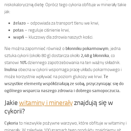
niskokaloryczną dietę. Oprócz tego cykoria obfituje w minerały takie
jak:
żelazo
– odpowiada za transport tlenu we krwi,
potas
– reguluje ciśnienie krwi,
wapń
– kluczowy dla zdrowia naszych kości.
Nie można zapomnieć również o
błonniku pokarmowym
; jedna
sztuka cykorii (około 80 g) dostarcza około
2,48 g błonnika
, co
stanowi
10%
dziennego zapotrzebowania na ten ważny składnik.
Inulina
obecna w cykorii wspomaga pracę układu pokarmowego i
może korzystnie wpływać na poziom glukozy we krwi.
Te
wszystkie elementy współdziałają ze sobą, przyczyniając się do
ogólnego wsparcia naszego zdrowia i dobrego samopoczucia.
Jakie
witaminy i minerały
znajdują się w
cykorii?
Cykoria
to niezwykle pożywne warzywo, które obfituje w witaminy i
minerały. W zaledwie 100 gramach tego produktu znajdziemy aż