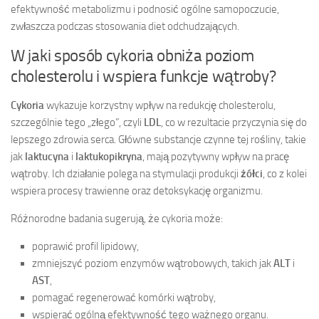
efektywność metabolizmu i podnosić ogólne samopoczucie,
zwłaszcza podczas stosowania diet odchudzających.
W jaki sposób cykoria obniża poziom
cholesterolu i wspiera funkcje wątroby?
Cykoria
wykazuje korzystny wpływ na redukcję cholesterolu,
szczególnie tego „złego”, czyli
LDL
, co w rezultacie przyczynia się do
lepszego zdrowia serca. Główne substancje czynne tej rośliny, takie
jak
laktucyna
i
laktukopikryna
, mają pozytywny wpływ na pracę
wątroby. Ich działanie polega na stymulacji produkcji
żółci
, co z kolei
wspiera procesy trawienne oraz detoksykację organizmu.
Różnorodne badania sugerują, że cykoria może:
poprawić profil lipidowy,
zmniejszyć poziom enzymów wątrobowych, takich jak
ALT
i
AST
,
pomagać regenerować komórki wątroby,
wspierać ogólną efektywność tego ważnego organu.