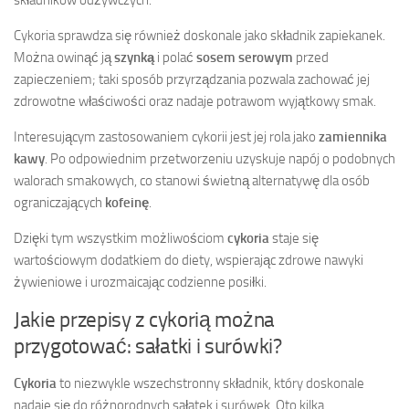
składników odżywczych.
Cykoria sprawdza się również doskonale jako składnik zapiekanek.
Można owinąć ją
szynką
i polać
sosem serowym
przed
zapieczeniem; taki sposób przyrządzania pozwala zachować jej
zdrowotne właściwości oraz nadaje potrawom wyjątkowy smak.
Interesującym zastosowaniem cykorii jest jej rola jako
zamiennika
kawy
. Po odpowiednim przetworzeniu uzyskuje napój o podobnych
walorach smakowych, co stanowi świetną alternatywę dla osób
ograniczających
kofeinę
.
Dzięki tym wszystkim możliwościom
cykoria
staje się
wartościowym dodatkiem do diety, wspierając zdrowe nawyki
żywieniowe i urozmaicając codzienne posiłki.
Jakie przepisy z cykorią można
przygotować: sałatki i surówki?
Cykoria
to niezwykle wszechstronny składnik, który doskonale
nadaje się do różnorodnych sałatek i surówek. Oto kilka