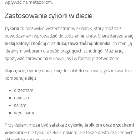
wpływać na metabolizm.
Zastosowanie cykorii w diecie
Cykoria
to niezwykle wszechstronny składnik, który można z
powodzeniem wprowadzić do codziennej diety. Charakteryzuje się
niską kalorycznością
oraz
dużą zawartością błonnika
, co czyni ją
idealnym wyborem dla osób pragnących schudnąć. Można ją
spożywać zarówno na surowo, jak i w formie przetworzonej.
Najczęściej cykorię dodaje się do sałatek i surówek, gdzie świetnie
komponuje się z:
orzechami,
owocami,
serami,
wędlinami.
Przykładem może być
sałatka z cykorią, jabłkiem oraz orzechami
włoskimi
– nie tylko urzeka smakiem, ale także dostarcza cennych