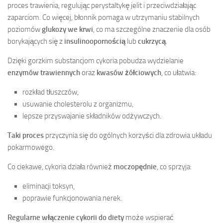
proces trawienia, regulując perystaltykę jelit i przeciwdziałając
zaparciom. Co więcej, błonnik pomaga w utrzymaniu stabilnych
poziomów
glukozy we krwi
, co ma szczególne znaczenie dla osób
borykających się z
insulinoopornością
lub
cukrzycą
.
Dzięki gorzkim substancjom cykoria pobudza wydzielanie
enzymów trawiennych
oraz
kwasów żółciowych
, co ułatwia:
rozkład tłuszczów,
usuwanie cholesterolu z organizmu,
lepsze przyswajanie składników odżywczych.
Taki proces
przyczynia się do ogólnych korzyści dla zdrowia układu
pokarmowego.
Co ciekawe, cykoria działa również
moczopędnie
, co sprzyja:
eliminacji toksyn,
poprawie funkcjonowania nerek.
Regularne włączenie cykorii do diety
może wspierać