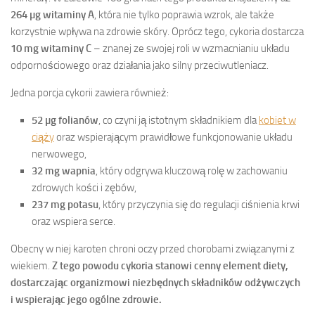
264 µg witaminy A
, która nie tylko poprawia wzrok, ale także
korzystnie wpływa na zdrowie skóry. Oprócz tego, cykoria dostarcza
10 mg witaminy C
– znanej ze swojej roli w wzmacnianiu układu
odpornościowego oraz działania jako silny przeciwutleniacz.
Jedna porcja cykorii zawiera również:
52 µg folianów
, co czyni ją istotnym składnikiem dla
kobiet w
ciąży
oraz wspierającym prawidłowe funkcjonowanie układu
nerwowego,
32 mg wapnia
, który odgrywa kluczową rolę w zachowaniu
zdrowych kości i zębów,
237 mg potasu
, który przyczynia się do regulacji ciśnienia krwi
oraz wspiera serce.
Obecny w niej karoten chroni oczy przed chorobami związanymi z
wiekiem.
Z tego powodu cykoria stanowi cenny element diety,
dostarczając organizmowi niezbędnych składników odżywczych
i wspierając jego ogólne zdrowie.