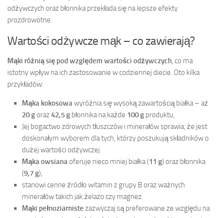
odżywczych oraz błonnika przekłada się na lepsze efekty
prozdrowotne.
Wartości odżywcze mąk – co zawierają?
Mąki różnią się pod względem wartości odżywczych
, co ma
istotny wpływ na ich zastosowanie w codziennej diecie. Oto kilka
przykładów:
Mąka kokosowa
wyróżnia się wysoką zawartością białka – aż
20 g
oraz
42,5 g
błonnika na każde
100 g
produktu,
Jej bogactwo zdrowych tłuszczów i minerałów sprawia, że jest
doskonałym wyborem dla tych, którzy poszukują składników o
dużej wartości odżywczej.
Mąka owsiana
oferuje nieco mniej białka (
11 g
) oraz błonnika
(
9,7 g
),
stanowi cenne źródło witamin z grupy B oraz ważnych
minerałów takich jak żelazo czy magnez.
Mąki pełnoziarniste
zazwyczaj są preferowane ze względu na