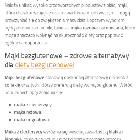
Należy unikać wysoko przetworzonych produktów z białej mąki,
które charakteryzują się niskimi wartościami odżywczymi i mogą
przyczyniać się do zwiększenia masy ciała. Lepszym wyborem
będą zdrowe zamienniki, takie jak
mąka razowa
czy
owsiana
, które
mogą znacząco wpłynąć na skuteczność diety oraz poprawić
ogólne samopoczucie.
Mąki bezglutenowe – zdrowe alternatywy
dla
diety bezglutenowej
Mąki bezglutenowe
stanowią doskonałą alternatywę dla osób z
celiakią
oraz tych, którzy preferują dietę wolną od glutenu. Wśród
popularnych opcji znajdują się:
mąka z ciecierzycy
,
mąka ryżowa
,
mąka migdałowa
.
Mąka z ciecierzycy
wyróżnia się wysoką zawartością
białka
i
błonnika
, co sprzyja uczuciu sytości oraz wspomaga procesy