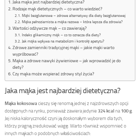
Jaka mąka jest najbardziej dietetyczna?
Rodzaje mąk dietetycznych – co warto wiedzieć?
Mąki bezglutenowe – zdrowe alternatywy dla diety bezglutenowej
Mąka pełnoziarnista a mąka razowa – która lepsza dla zdrowia?
Wartości odżywcze mąk – co zawierają?
Indeks glikemiczny mąk – co to oznacza dla diety?
Jak mąka wpływa na metabolizm i kontrolę apetytu?
Zdrowe zamienniki tradycyjnej mąki – jakie mąki warto
wypróbować?
Mąka a zdrowe nawyki żywieniowe – jak wprowadzić je do
diety?
Czy mąka może wspierać zdrowy styl życia?
Jaka mąka jest najbardziej dietetyczna?
Mąka kokosowa
cieszy się renomą jednej z najzdrowszych opcji
dostępnych na rynku, ponieważ zawiera jedynie
324 kcal
na
100 g
.
Jej niska kaloryczność czyni ją doskonałym wyborem dla tych,
którzy pragną zredukować wagę. Warto również wspomnieć o
innych mąkach o podobnych właściwościach: