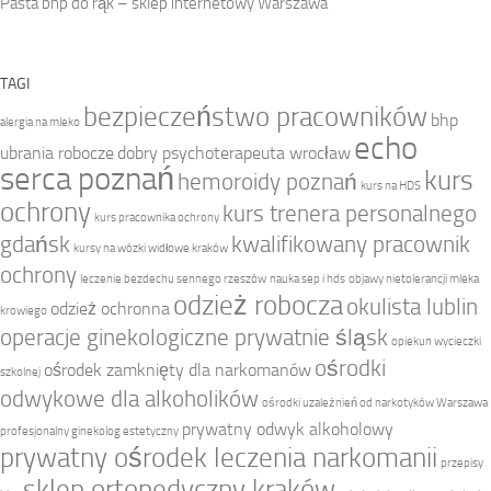
Pasta bhp do rąk – sklep internetowy Warszawa
TAGI
bezpieczeństwo pracowników
bhp
alergia na mleko
echo
ubrania robocze
dobry psychoterapeuta wrocław
serca poznań
kurs
hemoroidy poznań
kurs na HDS
ochrony
kurs trenera personalnego
kurs pracownika ochrony
gdańsk
kwalifikowany pracownik
kursy na wózki widłowe kraków
ochrony
leczenie bezdechu sennego rzeszów
nauka sep i hds
objawy nietolerancji mleka
odzież robocza
okulista lublin
odzież ochronna
krowiego
operacje ginekologiczne prywatnie śląsk
opiekun wycieczki
ośrodki
ośrodek zamknięty dla narkomanów
szkolnej
odwykowe dla alkoholików
ośrodki uzależnień od narkotyków Warszawa
prywatny odwyk alkoholowy
profesjonalny ginekolog estetyczny
prywatny ośrodek leczenia narkomanii
przepisy
sklep ortopedyczny kraków