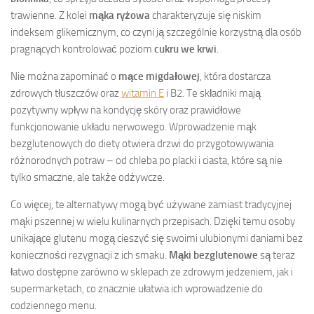
trawienne. Z kolei
mąka ryżowa
charakteryzuje się niskim
indeksem glikemicznym, co czyni ją szczególnie korzystną dla osób
pragnących kontrolować poziom
cukru we krwi
.
Nie można zapominać o
mące migdałowej
, która dostarcza
zdrowych tłuszczów oraz
witamin E
i B2. Te składniki mają
pozytywny wpływ na kondycję skóry oraz prawidłowe
funkcjonowanie układu nerwowego. Wprowadzenie mąk
bezglutenowych do diety otwiera drzwi do przygotowywania
różnorodnych potraw – od chleba po placki i ciasta, które są nie
tylko smaczne, ale także odżywcze.
Co więcej, te alternatywy mogą być używane zamiast tradycyjnej
mąki pszennej w wielu kulinarnych przepisach. Dzięki temu osoby
unikające glutenu mogą cieszyć się swoimi ulubionymi daniami bez
konieczności rezygnacji z ich smaku.
Mąki bezglutenowe
są teraz
łatwo dostępne zarówno w sklepach ze zdrowym jedzeniem, jak i
supermarketach, co znacznie ułatwia ich wprowadzenie do
codziennego menu.