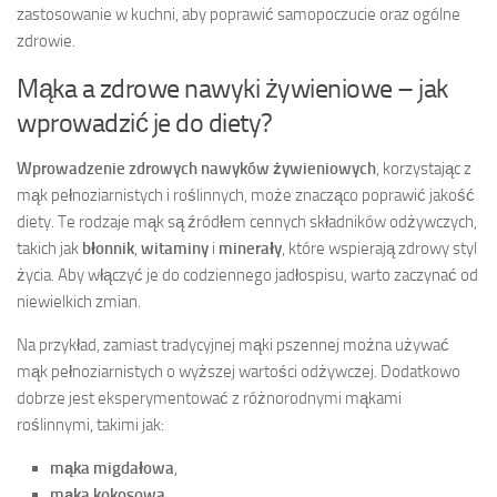
zastosowanie w kuchni, aby poprawić samopoczucie oraz ogólne
zdrowie.
Mąka a zdrowe nawyki żywieniowe – jak
wprowadzić je do diety?
Wprowadzenie zdrowych nawyków żywieniowych
, korzystając z
mąk pełnoziarnistych i roślinnych, może znacząco poprawić jakość
diety. Te rodzaje mąk są źródłem cennych składników odżywczych,
takich jak
błonnik
,
witaminy
i
minerały
, które wspierają zdrowy styl
życia. Aby włączyć je do codziennego jadłospisu, warto zaczynać od
niewielkich zmian.
Na przykład, zamiast tradycyjnej mąki pszennej można używać
mąk pełnoziarnistych o wyższej wartości odżywczej. Dodatkowo
dobrze jest eksperymentować z różnorodnymi mąkami
roślinnymi, takimi jak:
mąka migdałowa
,
mąka kokosowa
.