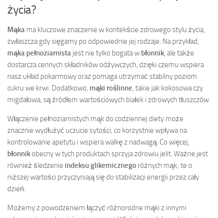
życia?
Mąka
ma kluczowe znaczenie w kontekście zdrowego stylu życia,
zwłaszcza gdy sięgamy po odpowiednie jej rodzaje. Na przykład,
mąka pełnoziarnista
jest nie tylko bogata w
błonnik
, ale także
dostarcza cennych składników odżywczych, dzięki czemu wspiera
nasz układ pokarmowy oraz pomaga utrzymać stabilny poziom
cukru we krwi. Dodatkowo,
mąki roślinne
, takie jak kokosowa czy
migdałowa, są źródłem wartościowych białek i zdrowych tłuszczów.
Włączenie pełnoziarnistych mąk do codziennej diety może
znacznie wydłużyć uczucie sytości, co korzystnie wpływa na
kontrolowanie apetytu i wspiera walkę z nadwagą. Co więcej,
błonnik
obecny w tych produktach sprzyja zdrowiu jelit. Ważne jest
również śledzenie
indeksu glikemicznego
różnych mąk; te o
niższej wartości przyczyniają się do stabilizacji energii przez cały
dzień.
Możemy z powodzeniem łączyć różnorodne mąki z innymi