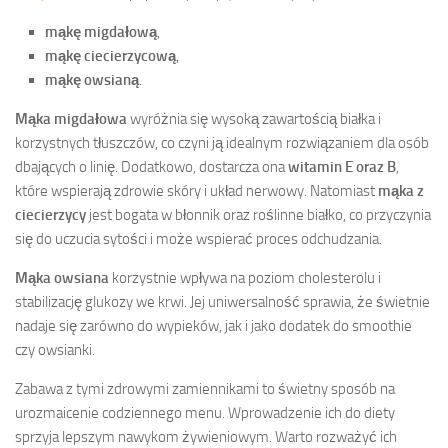
mąkę migdałową
,
mąkę ciecierzycową
,
mąkę owsianą
.
Mąka migdałowa
wyróżnia się wysoką zawartością białka i
korzystnych tłuszczów, co czyni ją idealnym rozwiązaniem dla osób
dbających o linię. Dodatkowo, dostarcza ona
witamin E oraz B
,
które wspierają zdrowie skóry i układ nerwowy. Natomiast
mąka z
ciecierzycy
jest bogata w błonnik oraz roślinne białko, co przyczynia
się do uczucia sytości i może wspierać proces odchudzania.
Mąka owsiana
korzystnie wpływa na poziom cholesterolu i
stabilizację glukozy we krwi. Jej uniwersalność sprawia, że świetnie
nadaje się zarówno do wypieków, jak i jako dodatek do smoothie
czy owsianki.
Zabawa z tymi zdrowymi zamiennikami to świetny sposób na
urozmaicenie codziennego menu. Wprowadzenie ich do diety
sprzyja lepszym nawykom żywieniowym. Warto rozważyć ich