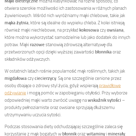
Mąki dietetyczne
można klasyfikować na różne sposoby, co
otwiera szerokie możliwości ich zastosowania w różnych planach
żywieniowych. Wśród nich wyróżniamy mąki chlebowe, takie jak
mąka żytnia
, które są idealne do wypieku chleba. Z kolei istnieją
również mąki niechlebowe, na przykład
kokosowa
czy
owsiana
,
które można wykorzystać samodzielnie lub jako dodatek do innych
potraw. Mąki
razowe
stanowią zdrowszą alternatywę dla
przetworzonych opcji dzięki wyższej zawartości
błonnika
oraz
składników odżywczych.
W ostatnich latach rośnie popularność mąk roślinnych, takich jak
migdałowa
czy
ciecierzycy
. Są one szczególnie cenione przez
osoby dbające o zdrowy styl życia, gdyż wspierają
prawidłowe
odżywianie
i mogą pomóc w zapobieganiu otyłości. Przy wyborze
odpowiedniej mąki warto zwrócić uwagę na
wskaźnik sytości
–
produkty pełnoziarniste oraz owsiane sprzyjają dłuższemu
utrzymywaniu uczucia sytości.
Podczas stosowania diety odchudzającej szczególnie zaleca się
korzystanie z mąk bogatych w
błonnik
oraz
witaminy
i
minerały
.