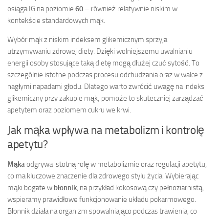
osiąga IG na poziomie
60
– również relatywnie niskim w
kontekście standardowych mąk.
Wybór mąk z niskim indeksem glikemicznym sprzyja
utrzymywaniu zdrowej diety. Dzięki wolniejszemu uwalnianiu
energii osoby stosujące taką dietę mogą dłużej czuć sytość. To
szczególnie istotne podczas procesu odchudzania oraz w walce z
nagłymi napadami głodu. Dlatego warto zwrócić uwagę na indeks
glikemiczny przy zakupie mąk; pomoże to skuteczniej zarządzać
apetytem oraz poziomem cukru we krwi.
Jak mąka wpływa na metabolizm i kontrolę
apetytu?
Mąka
odgrywa istotną rolę w metabolizmie oraz regulacji apetytu,
co ma kluczowe znaczenie dla zdrowego stylu życia. Wybierając
mąki bogate w
błonnik
, na przykład kokosową czy pełnoziarnistą,
wspieramy prawidłowe funkcjonowanie układu pokarmowego.
Błonnik działa na organizm spowalniająco podczas trawienia, co