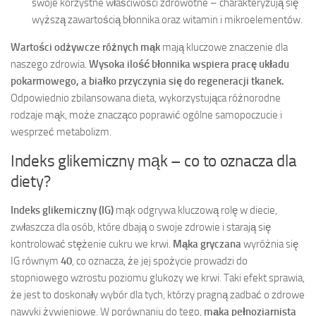
swoje korzystne właściwości zdrowotne – charakteryzują się
wyższą zawartością błonnika oraz witamin i mikroelementów.
Wartości odżywcze różnych mąk
mają kluczowe znaczenie dla
naszego zdrowia.
Wysoka ilość błonnika wspiera pracę układu
pokarmowego, a białko przyczynia się do regeneracji tkanek.
Odpowiednio zbilansowana dieta, wykorzystująca różnorodne
rodzaje mąk, może znacząco poprawić ogólne samopoczucie i
wesprzeć metabolizm.
Indeks glikemiczny mąk – co to oznacza dla
diety?
Indeks glikemiczny (IG)
mąk odgrywa kluczową rolę w diecie,
zwłaszcza dla osób, które dbają o swoje zdrowie i starają się
kontrolować stężenie cukru we krwi.
Mąka gryczana
wyróżnia się
IG równym
40
, co oznacza, że jej spożycie prowadzi do
stopniowego wzrostu poziomu glukozy we krwi. Taki efekt sprawia,
że jest to doskonały wybór dla tych, którzy pragną zadbać o zdrowe
nawyki żywieniowe. W porównaniu do tego,
mąka pełnoziarnista