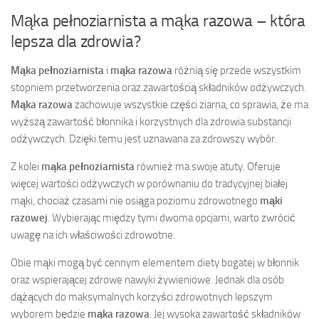
Mąka pełnoziarnista a mąka razowa – która
lepsza dla zdrowia?
Mąka pełnoziarnista
i
mąka razowa
różnią się przede wszystkim
stopniem przetworzenia oraz zawartością składników odżywczych.
Mąka razowa
zachowuje wszystkie części ziarna, co sprawia, że ma
wyższą zawartość błonnika i korzystnych dla zdrowia substancji
odżywczych. Dzięki temu jest uznawana za zdrowszy wybór.
Z kolei
mąka pełnoziarnista
również ma swoje atuty. Oferuje
więcej wartości odżywczych w porównaniu do tradycyjnej białej
mąki, chociaż czasami nie osiąga poziomu zdrowotnego
mąki
razowej
. Wybierając między tymi dwoma opcjami, warto zwrócić
uwagę na ich właściwości zdrowotne.
Obie mąki mogą być cennym elementem diety bogatej w błonnik
oraz wspierającej zdrowe nawyki żywieniowe. Jednak dla osób
dążących do maksymalnych korzyści zdrowotnych lepszym
wyborem będzie
mąka razowa
. Jej wysoka zawartość składników