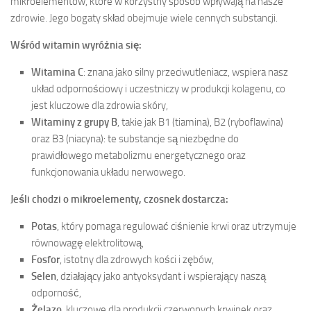
mikroelementów, które w korzystny sposób wpływają na nasze
zdrowie. Jego bogaty skład obejmuje wiele cennych substancji.
Wśród witamin wyróżnia się:
Witamina C
: znana jako silny przeciwutleniacz, wspiera nasz
układ odpornościowy i uczestniczy w produkcji kolagenu, co
jest kluczowe dla zdrowia skóry,
Witaminy z grupy B
, takie jak B1 (tiamina), B2 (ryboflawina)
oraz B3 (niacyna): te substancje są niezbędne do
prawidłowego metabolizmu energetycznego oraz
funkcjonowania układu nerwowego.
Jeśli chodzi o mikroelementy, czosnek dostarcza:
Potas
, który pomaga regulować ciśnienie krwi oraz utrzymuje
równowagę elektrolitową,
Fosfor
, istotny dla zdrowych kości i zębów,
Selen
, działający jako antyoksydant i wspierający naszą
odporność,
Żelazo
, kluczowe dla produkcji czerwonych krwinek oraz