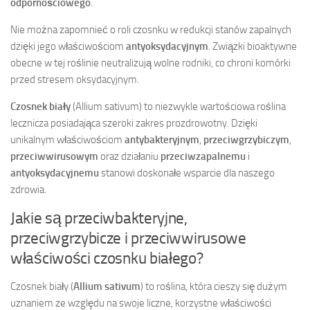
odpornościowego
.
Nie można zapomnieć o roli czosnku w redukcji stanów zapalnych
dzięki jego właściwościom
antyoksydacyjnym
. Związki bioaktywne
obecne w tej roślinie neutralizują wolne rodniki, co chroni komórki
przed stresem oksydacyjnym.
Czosnek biały
(Allium sativum) to niezwykle wartościowa roślina
lecznicza posiadająca szeroki zakres prozdrowotny. Dzięki
unikalnym właściwościom
antybakteryjnym
,
przeciwgrzybiczym
,
przeciwwirusowym
oraz działaniu
przeciwzapalnemu
i
antyoksydacyjnemu
stanowi doskonałe wsparcie dla naszego
zdrowia.
Jakie są przeciwbakteryjne,
przeciwgrzybicze i przeciwwirusowe
właściwości czosnku białego?
Czosnek biały (
Allium sativum
) to roślina, która cieszy się dużym
uznaniem ze względu na swoje liczne, korzystne właściwości