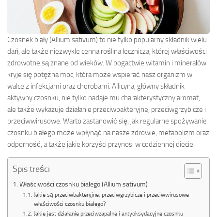
Czosnek biały (Allium sativum) to nie tylko popularny składnik wielu
dań, ale także niezwykle cenna roślina lecznicza, której właściwości
zdrowotne są znane od wieków. W bogactwie witamin i minerałów
kryje się potężna moc, która może wspierać nasz organizm w
walce z infekcjami oraz chorobami. Allicyna, główny składnik
aktywny czosnku, nie tylko nadaje mu charakterystyczny aromat,
ale także wykazuje działanie przeciwbakteryjne, przeciwgrzybicze i
przeciwwirusowe. Warto zastanowić się, jak regularne spożywanie
czosnku białego może wpłynąć na nasze zdrowie, metabolizm oraz
odporność, a także jakie korzyści przynosi w codziennej diecie.
Spis treści
Właściwości czosnku białego (Allium sativum)
Jakie są przeciwbakteryjne, przeciwgrzybicze i przeciwwirusowe
właściwości czosnku białego?
Jakie jest działanie przeciwzapalne i antyoksydacyjne czosnku