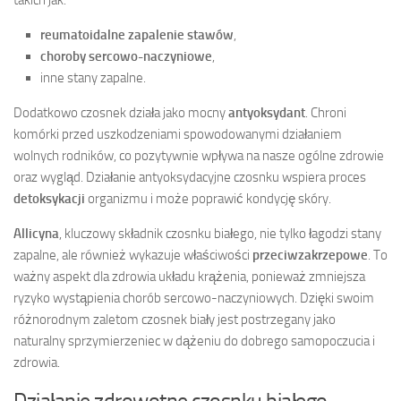
takich jak:
reumatoidalne zapalenie stawów
,
choroby sercowo-naczyniowe
,
inne stany zapalne.
Dodatkowo czosnek działa jako mocny
antyoksydant
. Chroni
komórki przed uszkodzeniami spowodowanymi działaniem
wolnych rodników, co pozytywnie wpływa na nasze ogólne zdrowie
oraz wygląd. Działanie antyoksydacyjne czosnku wspiera proces
detoksykacji
organizmu i może poprawić kondycję skóry.
Allicyna
, kluczowy składnik czosnku białego, nie tylko łagodzi stany
zapalne, ale również wykazuje właściwości
przeciwzakrzepowe
. To
ważny aspekt dla zdrowia układu krążenia, ponieważ zmniejsza
ryzyko wystąpienia chorób sercowo-naczyniowych. Dzięki swoim
różnorodnym zaletom czosnek biały jest postrzegany jako
naturalny sprzymierzeniec w dążeniu do dobrego samopoczucia i
zdrowia.
Działanie zdrowotne czosnku białego