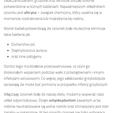
zwalczania bakterii, grzybów oraz wirusów zostały solidnie
potwierdzone w licznych badaniach. Najważniejszym składnikiem
czosnku jest
allicyna
– związek chemiczny, który uwalnia się w
momencie rozdrabniania lub miażdżenia tej rośliny.
Wyniki badań potwierdzają, że czosnek biały skutecznie eliminuje
takie bakterie jak:
Escherichia coli,
Staphylococcus aureus,
oraz inne patogeny.
Oprócz tego ma działanie przeciwwirusowe, co czyni go
doskonałym wsparciem podczas walki z przeziębieniami i innymi
infekcjami wirusowymi. Co więcej, jego właściwości grzybobójcze
sprawiają, że może być pomocny w przypadku infekcji grzybiczych.
Włączając czosnek biały do naszej diety, możemy wspierać nasz
układ odpornościowy. Dzięki
antyoksydantom
zawartym w tej
roślinie neutralizowane są wolne rodniki oraz zmniejszany jest stan
zapalny w organizmie. W ten sposób czosnek nie tylko wzbogaca