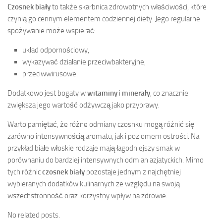
Czosnek biały
to także skarbnica zdrowotnych właściwości, które
czynią go cennym elementem codziennej diety. Jego regularne
spożywanie może wspierać:
układ odpornościowy,
wykazywać działanie przeciwbakteryjne,
przeciwwirusowe.
Dodatkowo jest bogaty w
witaminy
i
minerały
, co znacznie
zwiększa jego wartość odżywczą jako przyprawy.
Warto pamiętać, że różne odmiany czosnku mogą różnić się
zarówno intensywnością aromatu, jak i poziomem ostrości. Na
przykład białe włoskie rodzaje mają łagodniejszy smak w
porównaniu do bardziej intensywnych odmian azjatyckich. Mimo
tych różnic
czosnek biały
pozostaje jednym z najchętniej
wybieranych dodatków kulinarnych ze względu na swoją
wszechstronność oraz korzystny wpływ na zdrowie.
No related posts.