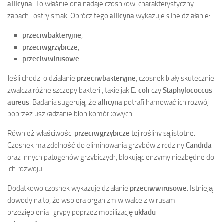
allicyna
. To właśnie ona nadaje czosnkowi charakterystyczny
zapach i ostry smak. Oprócz tego
allicyna
wykazuje silne działanie:
przeciwbakteryjne
,
przeciwgrzybicze
,
przeciwwirusowe
.
Jeśli chodzi o działanie
przeciwbakteryjne
, czosnek biały skutecznie
zwalcza różne szczepy bakterii, takie jak
E. coli
czy
Staphylococcus
aureus
. Badania sugerują, że
allicyna
potrafi hamować ich rozwój
poprzez uszkadzanie błon komórkowych.
Również właściwości
przeciwgrzybicze
tej rośliny są istotne.
Czosnek ma zdolność do eliminowania grzybów z rodziny
Candida
oraz innych patogenów grzybiczych, blokując enzymy niezbędne do
ich rozwoju.
Dodatkowo czosnek wykazuje działanie
przeciwwirusowe
. Istnieją
dowody na to, że wspiera organizm w walce z wirusami
przeziębienia i grypy poprzez mobilizację
układu