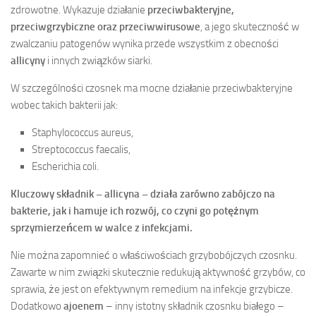
zdrowotne. Wykazuje działanie
przeciwbakteryjne,
przeciwgrzybiczne oraz przeciwwirusowe
, a jego skuteczność w
zwalczaniu patogenów wynika przede wszystkim z obecności
allicyny
i innych związków siarki.
W szczególności czosnek ma mocne działanie przeciwbakteryjne
wobec takich bakterii jak:
Staphylococcus aureus,
Streptococcus faecalis,
Escherichia coli.
Kluczowy składnik – allicyna – działa zarówno zabójczo na
bakterie, jak i hamuje ich rozwój, co czyni go potężnym
sprzymierzeńcem w walce z infekcjami.
Nie można zapomnieć o właściwościach grzybobójczych czosnku.
Zawarte w nim związki skutecznie redukują aktywność grzybów, co
sprawia, że jest on efektywnym remedium na infekcje grzybicze.
Dodatkowo
ajoenem
– inny istotny składnik czosnku białego –