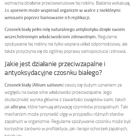
wzmacnia działanie przeciwwirusowe tej rośliny. Badania wskazują,
że
ajoenem może wspierać organizm w walce z niektórymi
wirusami poprzez hamowanie ich replikacji.
Czosnek biały pełni rolę naturalnego antybiotyku dzięki swoim
wszechstronnym właściwościom zdrowotnym.
Regularne
spożywanie tej rośliny nie tylko wspiera układ odpornościowy, ale
także przyczynia się do ogólnej poprawy samopoczucia i zdrowia.
Jakie jest działanie przeciwzapalne i
antyoksydacyjne czosnku białego?
Czosnek biały
(
Allium sativum
) cieszy się dużym uznaniem ze
względu na swoje silne właściwości przeciwzapalne. Jego
skuteczność wynika głównie z zawartości związków siarki, takich
jak
allicyna
, które hamują aktywację czynników prozapalnych. Taki
mechanizm może przynieść ulgę w przypadku różnych stanów
zapalnych w organizmie. Regularne spożywanie czosnku może być
korzystne zarówno w profilaktyce, jak i terapii schorzeń zapalnych,