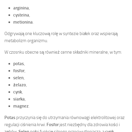
arginina
,
cysteina
,
metionina
.
Odgrywają one kluczową rolę w syntezie białek oraz wspierają
metabolizm organizmu.
W czosnku obecne są również cenne składniki mineralne, w tym:
potas
,
fosfor
,
selen
,
żelazo
,
cynk
,
siarka
,
magnez
.
Potas
przyczynia się do utrzymania równowagi elektrolitowej oraz
regulacji ciśnienia krwi.
Fosfor
jest niezbędny dla zdrowia kości i
zębów.
Selen
pełni funkcję silnego przeciwutleniacza, a
cynk