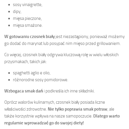
sosy vinaigrette,
dipy,
mięsa pieczone,
mięsa smażone.
W gotowaniu czosnek biały
jest niezastąpiony, ponieważ możemy
go dodać do marynat lub posypać nim mięso przed grillowaniem.
Co więcej, czosnek biały odgrywa kluczową rolę w wielu włoskich
przysmakach, takich jak:
spaghetti aglio e olio,
różnorodne sosy pomidorowe.
Wzbogaca smak dań
i podkreśla ich inne składniki.
Oprócz walorów kulinarnych, czosnek biały posiada liczne
właściwości zdrowotne.
Nie tylko poprawia smak potraw
, ale
także korzystnie wpływa na nasze samopoczucie.
Dlatego warto
regularnie wprowadzać go do swojej diety!