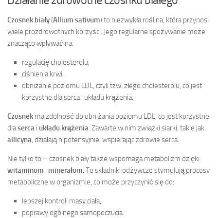
Czosnek biały
(
Allium sativum
) to niezwykła roślina, która przynosi
wiele prozdrowotnych korzyści. Jego regularne spożywanie może
znacząco wpływać na:
regulację cholesterolu,
ciśnienia krwi,
obniżanie poziomu LDL, czyli tzw. złego cholesterolu, co jest
korzystne dla serca i układu krążenia.
Czosnek
ma zdolność do obniżania poziomu LDL, co jest korzystne
dla
serca
i
układu krążenia
. Zawarte w nim związki siarki, takie jak
allicyna
, działają hipotensyjnie, wspierając zdrowie serca.
Nie tylko to – czosnek biały także wspomaga metabolizm dzięki
witaminom
i
minerałom
. Te składniki odżywcze stymulują procesy
metaboliczne w organizmie, co może przyczynić się do:
lepszej kontroli masy ciała,
poprawy ogólnego samopoczucia.