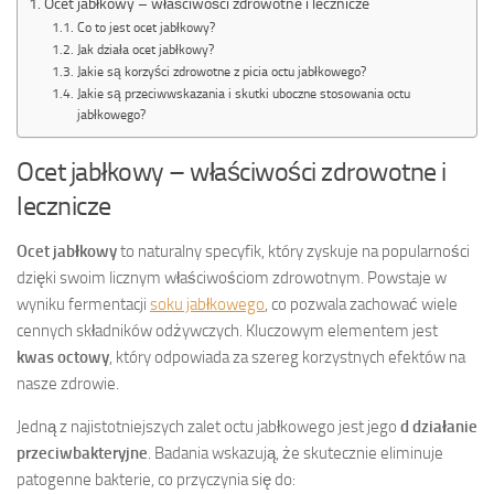
Ocet jabłkowy – właściwości zdrowotne i lecznicze
Co to jest ocet jabłkowy?
Jak działa ocet jabłkowy?
Jakie są korzyści zdrowotne z picia octu jabłkowego?
Jakie są przeciwwskazania i skutki uboczne stosowania octu
jabłkowego?
Ocet jabłkowy – właściwości zdrowotne i
lecznicze
Ocet jabłkowy
to naturalny specyfik, który zyskuje na popularności
dzięki swoim licznym właściwościom zdrowotnym. Powstaje w
wyniku fermentacji
soku jabłkowego
, co pozwala zachować wiele
cennych składników odżywczych. Kluczowym elementem jest
kwas octowy
, który odpowiada za szereg korzystnych efektów na
nasze zdrowie.
Jedną z najistotniejszych zalet octu jabłkowego jest jego
d działanie
przeciwbakteryjne
. Badania wskazują, że skutecznie eliminuje
patogenne bakterie, co przyczynia się do: