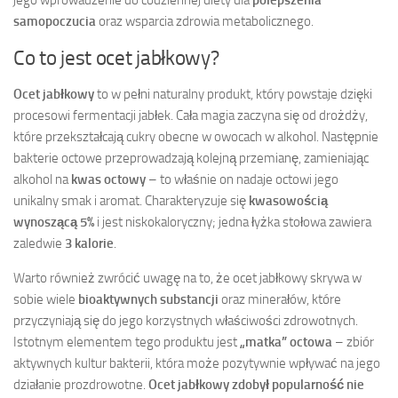
samopoczucia
oraz wsparcia zdrowia metabolicznego.
Co to jest ocet jabłkowy?
Ocet jabłkowy
to w pełni naturalny produkt, który powstaje dzięki
procesowi fermentacji jabłek. Cała magia zaczyna się od drożdży,
które przekształcają cukry obecne w owocach w alkohol. Następnie
bakterie octowe przeprowadzają kolejną przemianę, zamieniając
alkohol na
kwas octowy
– to właśnie on nadaje octowi jego
unikalny smak i aromat. Charakteryzuje się
kwasowością
wynoszącą 5%
i jest niskokaloryczny; jedna łyżka stołowa zawiera
zaledwie
3 kalorie
.
Warto również zwrócić uwagę na to, że ocet jabłkowy skrywa w
sobie wiele
bioaktywnych substancji
oraz minerałów, które
przyczyniają się do jego korzystnych właściwości zdrowotnych.
Istotnym elementem tego produktu jest
„matka” octowa
– zbiór
aktywnych kultur bakterii, która może pozytywnie wpływać na jego
działanie prozdrowotne.
Ocet jabłkowy zdobył popularność nie