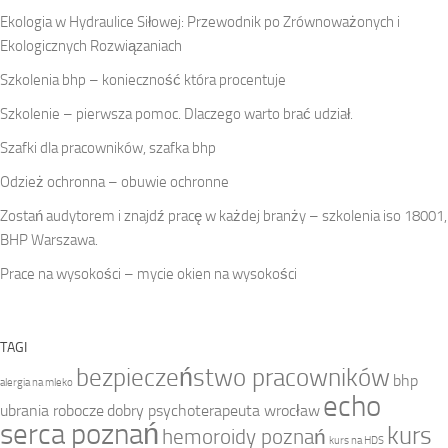
Ekologia w Hydraulice Siłowej: Przewodnik po Zrównoważonych i
Ekologicznych Rozwiązaniach
Szkolenia bhp – konieczność która procentuje
Szkolenie – pierwsza pomoc. Dlaczego warto brać udział.
Szafki dla pracowników, szafka bhp
Odzież ochronna – obuwie ochronne
Zostań audytorem i znajdź pracę w każdej branży – szkolenia iso 18001,
BHP Warszawa.
Prace na wysokości – mycie okien na wysokości
TAGI
bezpieczeństwo pracowników
bhp
alergia na mleko
echo
ubrania robocze
dobry psychoterapeuta wrocław
serca poznań
kurs
hemoroidy poznań
kurs na HDS