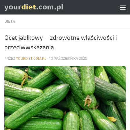
Skip to content
DIETA
Ocet jabłkowy – zdrowotne właściwości i
przeciwwskazania
PRZEZ
YOURDIET.COM.PL
·
10 PAŹDZIERNIKA 2025