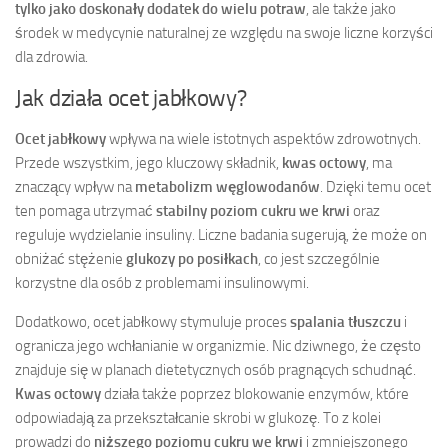
tylko jako doskonały dodatek do wielu potraw
, ale także jako
środek w medycynie naturalnej ze względu na swoje liczne korzyści
dla zdrowia.
Jak działa ocet jabłkowy?
Ocet jabłkowy
wpływa na wiele istotnych aspektów zdrowotnych.
Przede wszystkim, jego kluczowy składnik,
kwas octowy
, ma
znaczący wpływ na
metabolizm węglowodanów
. Dzięki temu ocet
ten pomaga utrzymać
stabilny poziom cukru we krwi
oraz
reguluje wydzielanie insuliny. Liczne badania sugerują, że może on
obniżać stężenie
glukozy po posiłkach
, co jest szczególnie
korzystne dla osób z problemami insulinowymi.
Dodatkowo, ocet jabłkowy stymuluje proces
spalania tłuszczu
i
ogranicza jego wchłanianie w organizmie. Nic dziwnego, że często
znajduje się w planach dietetycznych osób pragnących schudnąć.
Kwas octowy
działa także poprzez blokowanie enzymów, które
odpowiadają za przekształcanie skrobi w glukozę. To z kolei
prowadzi do
niższego poziomu cukru we krwi
i zmniejszonego