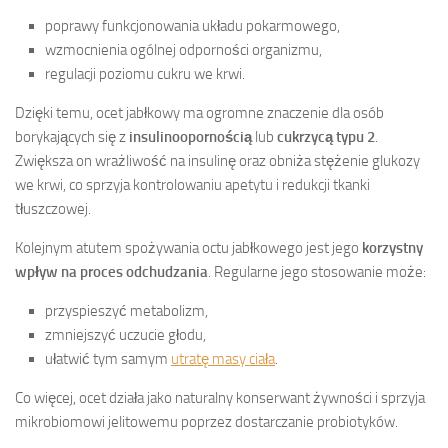
poprawy funkcjonowania układu pokarmowego,
wzmocnienia ogólnej odporności organizmu,
regulacji poziomu cukru we krwi.
Dzięki temu, ocet jabłkowy ma ogromne znaczenie dla osób
borykających się z
insulinoopornością
lub
cukrzycą typu 2
.
Zwiększa on wrażliwość na insulinę oraz obniża stężenie glukozy
we krwi, co sprzyja kontrolowaniu apetytu i redukcji tkanki
tłuszczowej.
Kolejnym atutem spożywania octu jabłkowego jest jego
korzystny
wpływ na proces odchudzania
. Regularne jego stosowanie może:
przyspieszyć metabolizm,
zmniejszyć uczucie głodu,
ułatwić tym samym
utratę masy ciała
.
Co więcej, ocet działa jako naturalny konserwant żywności i sprzyja
mikrobiomowi jelitowemu poprzez dostarczanie probiotyków.