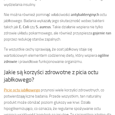
wydzielania insuliny.
Nie można również pominąć właściwości
antybakteryjnych
octu
jabłkowego. Badania wykazały jego skuteczność wobec bakterii
takich jak
E. Coli
czy
S. aureus
. Takie działanie wspiera nie tylko
zdrowie układu pokarmowego, ale również przyspiesza
gojenie ran
poprzez redukcję stanów zapalnych.
Te wszystkie cechy sprawiają, że ocet jabłkowy staje się
wartościowym elementem codziennej diety, który wspiera
ogólne
zdrowie
i prawidłowe funkcjonowanie organizmu.
Jakie są korzyści zdrowotne z picia octu
jabłkowego?
Picie octu jabłkowego
przynosi wiele korzyści zdrowotnych, co
potwierdzają liczne badania. Przede wszystkim, ten naturalny
produkt może obniżać poziom glukozy we krwi. Działa
hipoglikemizująco, co oznacza, że regularne spożywanie octu
wspiera wrażliwość komórek na insulinę. To szczególnie istotne dla