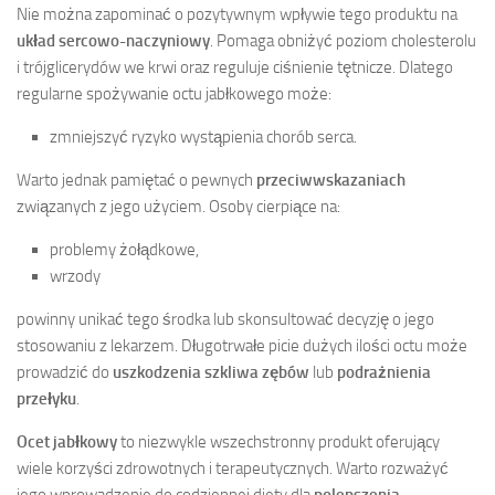
Nie można zapominać o pozytywnym wpływie tego produktu na
układ sercowo-naczyniowy
. Pomaga obniżyć poziom cholesterolu
i trójglicerydów we krwi oraz reguluje ciśnienie tętnicze. Dlatego
regularne spożywanie octu jabłkowego może:
zmniejszyć ryzyko wystąpienia chorób serca.
Warto jednak pamiętać o pewnych
przeciwwskazaniach
związanych z jego użyciem. Osoby cierpiące na:
problemy żołądkowe,
wrzody
powinny unikać tego środka lub skonsultować decyzję o jego
stosowaniu z lekarzem. Długotrwałe picie dużych ilości octu może
prowadzić do
uszkodzenia szkliwa zębów
lub
podrażnienia
przełyku
.
Ocet jabłkowy
to niezwykle wszechstronny produkt oferujący
wiele korzyści zdrowotnych i terapeutycznych. Warto rozważyć
jego wprowadzenie do codziennej diety dla
polepszenia