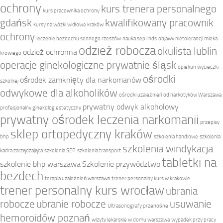
ochrony
kurs trenera personalnego
kurs pracownika ochrony
gdańsk
kwalifikowany pracownik
kursy na wózki widłowe kraków
ochrony
leczenie bezdechu sennego rzeszów
nauka sep i hds
objawy nietolerancji mleka
odzież robocza
okulista lublin
odzież ochronna
krowiego
operacje ginekologiczne prywatnie śląsk
opiekun wycieczki
ośrodki
ośrodek zamknięty dla narkomanów
szkolnej
odwykowe dla alkoholików
ośrodki uzależnień od narkotyków Warszawa
prywatny odwyk alkoholowy
profesjonalny ginekolog estetyczny
prywatny ośrodek leczenia narkomanii
przepisy
sklep ortopedyczny kraków
bhp
szkolenia handlowe
szkolenia
szkolenia windykacja
kadra zarządzająca
szkolenia SEP
szkolenia transport
tabletki na
szkolenie bhp warszawa
Szkolenie przywództwo
bezdech
terapia uzależnień warszawa
trener personalny kurs w krakowie
trener personalny kurs wrocław
ubrania
robocze
ubranie robocze
usuwanie
Ultrasonografy przenośne
hemoroidów poznań
wizyty lekarskie w domu warszawa
wypadek przy pracy