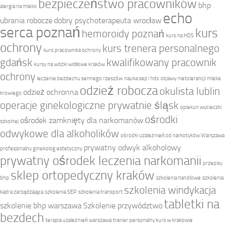
bezpieczeństwo pracowników
bhp
alergia na mleko
echo
ubrania robocze
dobry psychoterapeuta wrocław
serca poznań
kurs
hemoroidy poznań
kurs na HDS
ochrony
kurs trenera personalnego
kurs pracownika ochrony
gdańsk
kwalifikowany pracownik
kursy na wózki widłowe kraków
ochrony
leczenie bezdechu sennego rzeszów
nauka sep i hds
objawy nietolerancji mleka
odzież robocza
okulista lublin
odzież ochronna
krowiego
operacje ginekologiczne prywatnie śląsk
opiekun wycieczki
ośrodki
ośrodek zamknięty dla narkomanów
szkolnej
odwykowe dla alkoholików
ośrodki uzależnień od narkotyków Warszawa
prywatny odwyk alkoholowy
profesjonalny ginekolog estetyczny
prywatny ośrodek leczenia narkomanii
przepisy
sklep ortopedyczny kraków
bhp
szkolenia handlowe
szkolenia
szkolenia windykacja
kadra zarządzająca
szkolenia SEP
szkolenia transport
tabletki na
szkolenie bhp warszawa
Szkolenie przywództwo
bezdech
terapia uzależnień warszawa
trener personalny kurs w krakowie