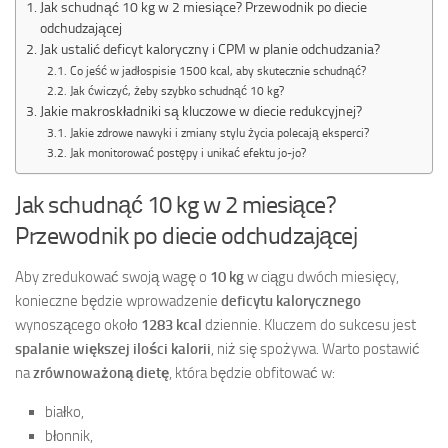
Jak schudnąć 10 kg w 2 miesiące? Przewodnik po diecie
odchudzającej
Jak ustalić deficyt kaloryczny i CPM w planie odchudzania?
Co jeść w jadłospisie 1500 kcal, aby skutecznie schudnąć?
Jak ćwiczyć, żeby szybko schudnąć 10 kg?
Jakie makroskładniki są kluczowe w diecie redukcyjnej?
Jakie zdrowe nawyki i zmiany stylu życia polecają eksperci?
Jak monitorować postępy i unikać efektu jo-jo?
Jak schudnąć 10 kg w 2 miesiące?
Przewodnik po diecie odchudzającej
Aby zredukować swoją wagę o
10 kg
w ciągu dwóch miesięcy,
konieczne będzie wprowadzenie
deficytu kalorycznego
wynoszącego około
1283 kcal
dziennie. Kluczem do sukcesu jest
spalanie większej ilości kalorii
, niż się spożywa. Warto postawić
na
zrównoważoną dietę
, która będzie obfitować w:
białko,
błonnik,