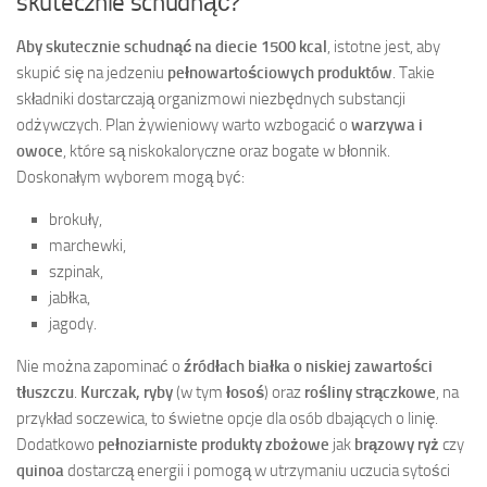
skutecznie schudnąć?
Aby skutecznie schudnąć na diecie 1500 kcal
, istotne jest, aby
skupić się na jedzeniu
pełnowartościowych produktów
. Takie
składniki dostarczają organizmowi niezbędnych substancji
odżywczych. Plan żywieniowy warto wzbogacić o
warzywa i
owoce
, które są niskokaloryczne oraz bogate w błonnik.
Doskonałym wyborem mogą być:
brokuły,
marchewki,
szpinak,
jabłka,
jagody.
Nie można zapominać o
źródłach białka o niskiej zawartości
tłuszczu
.
Kurczak, ryby
(w tym
łosoś
) oraz
rośliny strączkowe
, na
przykład soczewica, to świetne opcje dla osób dbających o linię.
Dodatkowo
pełnoziarniste produkty zbożowe
jak
brązowy ryż
czy
quinoa
dostarczą energii i pomogą w utrzymaniu uczucia sytości