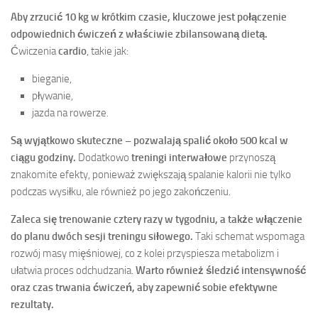
Aby zrzucić 10 kg w krótkim czasie, kluczowe jest połączenie
odpowiednich ćwiczeń z właściwie zbilansowaną dietą.
Ćwiczenia
cardio
, takie jak:
bieganie,
pływanie,
jazda na rowerze.
Są wyjątkowo skuteczne – pozwalają spalić około 500 kcal w
ciągu godziny.
Dodatkowo
treningi interwałowe
przynoszą
znakomite efekty, ponieważ zwiększają spalanie kalorii nie tylko
podczas wysiłku, ale również po jego zakończeniu.
Zaleca się trenowanie cztery razy w tygodniu, a także włączenie
do planu dwóch sesji treningu siłowego.
Taki schemat wspomaga
rozwój masy mięśniowej, co z kolei przyspiesza metabolizm i
ułatwia proces odchudzania.
Warto również śledzić intensywność
oraz czas trwania ćwiczeń, aby zapewnić sobie efektywne
rezultaty.