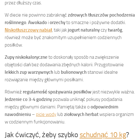
przez dłuższy czas.
W diecie nie powinno zabraknąć
zdrowych tłuszczów pochodzenia
roślinnego
.
Awokado
i
orzechy
to smaczne i pożywne dodatki.
Niskotłuszczowy nabiał
, taki jak
jogurt naturalny
czy
twaróg
,
również może być znakomitym uzupełnieniem codziennych
posiłków.
Zupy niskokaloryczne
to doskonały sposób na zwiększenie
objętości dań bez dodawania zbędnych kalorii. Przygotowanie
lekkich zup warzywnych
lub
bulionowych
stanowi idealne
rozwiązanie między głównymi posiłkami.
Również
regularność spożywania posiłków
jest niezwykle ważna.
Jedzenie co 3-4 godziny
pozwala uniknąć pokusy podjadania
między głównymi daniami. Pamiętaj także o
odpowiednim
nawodnieniu
–
picie wody
lub
ziołowych herbat
wspiera organizm
w codziennym funkcjonowaniu.
Jak ćwiczyć, żeby szybko
schudnąć 10 kg
?