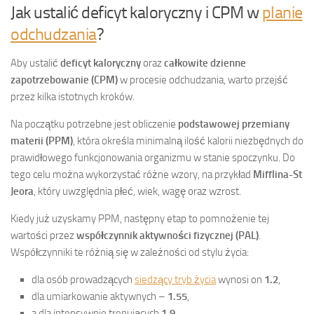
Jak ustalić deficyt kaloryczny i CPM w
planie
odchudzania
?
Aby ustalić
deficyt kaloryczny
oraz
całkowite dzienne
zapotrzebowanie (CPM)
w procesie odchudzania, warto przejść
przez kilka istotnych kroków.
Na początku potrzebne jest obliczenie
podstawowej przemiany
materii (PPM)
, która określa minimalną ilość kalorii niezbędnych do
prawidłowego funkcjonowania organizmu w stanie spoczynku. Do
tego celu można wykorzystać różne wzory, na przykład
Mifflina-St
Jeora
, który uwzględnia płeć, wiek, wagę oraz wzrost.
Kiedy już uzyskamy PPM, następny etap to pomnożenie tej
wartości przez
współczynnik aktywności fizycznej (PAL)
.
Współczynniki te różnią się w zależności od stylu życia:
dla osób prowadzących
siedzący tryb życia
wynosi on
1.2
,
dla umiarkowanie aktywnych –
1.55
,
a dla intensywnie trenujących
1.9
.