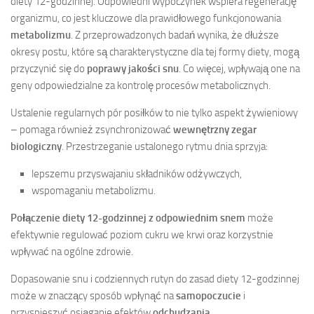
diety 12-godzinnej. Odpowiedni wypoczynek wspiera regenerację
organizmu, co jest kluczowe dla prawidłowego funkcjonowania
metabolizmu
. Z przeprowadzonych badań wynika, że dłuższe
okresy postu, które są charakterystyczne dla tej formy diety, mogą
przyczynić się do
poprawy jakości snu
. Co więcej, wpływają one na
geny odpowiedzialne za kontrolę procesów metabolicznych.
Ustalenie regularnych pór posiłków to nie tylko aspekt żywieniowy
– pomaga również zsynchronizować
wewnętrzny zegar
biologiczny
. Przestrzeganie ustalonego rytmu dnia sprzyja:
lepszemu przyswajaniu składników odżywczych,
wspomaganiu metabolizmu.
Połączenie diety 12-godzinnej z odpowiednim snem
może
efektywnie regulować poziom cukru we krwi oraz korzystnie
wpływać na ogólne zdrowie.
Dopasowanie snu i codziennych rutyn do zasad diety 12-godzinnej
może w znaczący sposób wpłynąć na
samopoczucie
i
przyspieszyć osiąganie efektów
odchudzania
.