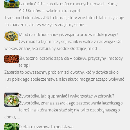
Ładunki ADR – coś dla osób o mocnych nerwach. Kursy
ADR Kraków – szkolenia transport
Transport ładunków ADR to temat, który w ostatnich latach zyskuje
na znaczeniu, ale czy wszyscy zdajemy sobie …
Miód na odchudzanie: jak wspiera proces redukcji wagi?
Czy miód to tajemniczy sojusznik w walce z nadwagą? Od
wieków znany jako naturalny środek słodzący, miód …
Skuteczne leczenie zaparcia – objawy, przyczyny i metody
terapii
Zaparcia to powszechny problem zdrowotny, który dotyka około
13% polskiego społeczeństwa, a ich skutki mogą znacząco wpływać
…
Żyworódka: jak ją uprawiać i wykorzystać w zdrowiu?
Żyworódka, znana z szerokiego zastosowania leczniczego,
to roślina, która może stać się nie tylko ozdobą naszego
domu, …
Dieta cukrzycowa to podstawa