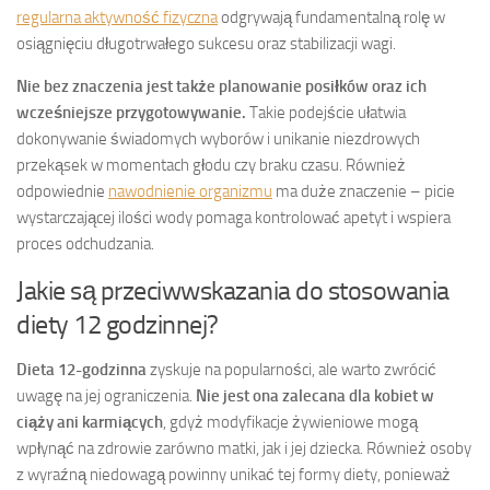
regularna aktywność fizyczna
odgrywają fundamentalną rolę w
osiągnięciu długotrwałego sukcesu oraz stabilizacji wagi.
Nie bez znaczenia jest także planowanie posiłków oraz ich
wcześniejsze przygotowywanie.
Takie podejście ułatwia
dokonywanie świadomych wyborów i unikanie niezdrowych
przekąsek w momentach głodu czy braku czasu. Również
odpowiednie
nawodnienie organizmu
ma duże znaczenie – picie
wystarczającej ilości wody pomaga kontrolować apetyt i wspiera
proces odchudzania.
Jakie są przeciwwskazania do stosowania
diety 12 godzinnej?
Dieta 12-godzinna
zyskuje na popularności, ale warto zwrócić
uwagę na jej ograniczenia.
Nie jest ona zalecana dla kobiet w
ciąży ani karmiących
, gdyż modyfikacje żywieniowe mogą
wpłynąć na zdrowie zarówno matki, jak i jej dziecka. Również osoby
z wyraźną niedowagą powinny unikać tej formy diety, ponieważ