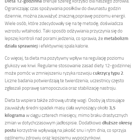
Dieta 12-godzinna
oferuje szereg korzyści dla naszego zdrowia.
Ograniczając czas spożywania posiłków do dwunastu godzin
dziennie, można zauważyć znaczną poprawę poziomu energii.
Wiele osób, które zdecydowały się na tę metodę, doświadcza
wzrostu witalności. Taki sposób odżywiania przyczynia się do
lepszej kontroli nad porami jedzenia, co sprawia, że
metabolizm
działa sprawniej
i efektywniej spala kalorie.
Co więcej, ta dieta ma pozytywny wpływ na regulację poziomu
glukozy we krwi. Regularne stosowanie zasad diety 12-godzinnej
może pomóc w zmniejszeniu ryzyka rozwoju
cukrzycy typu 2
.
Liczne badania potwierdzają te twierdzenia; uczestnicy często
zgłaszali poprawę samopoczucia oraz stabilizację nastroju.
Dieta ta wspiera także zdrową utratę wagi. Osoby ją stosujące
zauważyły średni spadek masy ciała wynoszący około
3,5
kilograma
w ciągu czterech miesięcy, mimo braku drastycznych
zmian w dotychczasowym jadłospisie. Dodatkowo
dłuższe okresy
postu
korzystnie wpływają na jakość snu i rytm dnia, co sprzyja
ogólnemu zdrowiu oraz lepszemu wypoczynkowi.