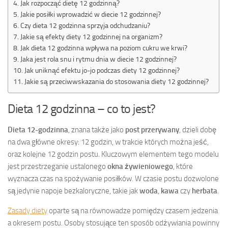
Jak rozpocząć dietę 12 godzinną?
Jakie posiłki wprowadzić w diecie 12 godzinnej?
Czy dieta 12 godzinna sprzyja odchudzaniu?
Jakie są efekty diety 12 godzinnej na organizm?
Jak dieta 12 godzinna wpływa na poziom cukru we krwi?
Jaka jest rola snu i rytmu dnia w diecie 12 godzinnej?
Jak uniknąć efektu jo-jo podczas diety 12 godzinnej?
Jakie są przeciwwskazania do stosowania diety 12 godzinnej?
Dieta 12 godzinna – co to jest?
Dieta 12-godzinna
, znana także jako
post przerywany
, dzieli dobę
na dwa główne okresy: 12 godzin, w trakcie których można jeść,
oraz kolejne 12 godzin postu. Kluczowym elementem tego modelu
jest przestrzeganie ustalonego
okna żywieniowego
, które
wyznacza czas na spożywanie posiłków. W czasie postu dozwolone
są jedynie napoje bezkaloryczne, takie jak
woda
,
kawa
czy
herbata
.
Zasady diety
oparte są na równowadze pomiędzy czasem jedzenia
a okresem postu. Osoby stosujące ten sposób odżywiania powinny