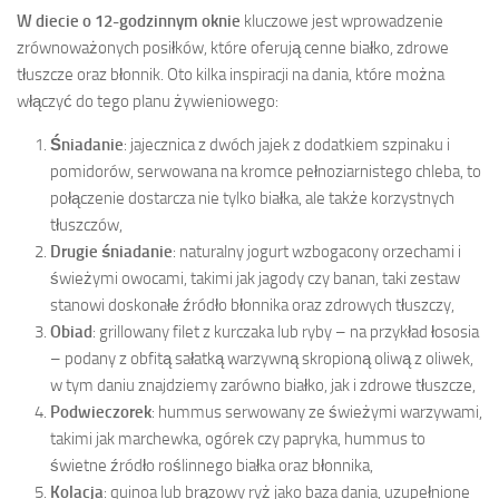
W diecie o 12-godzinnym oknie
kluczowe jest wprowadzenie
zrównoważonych posiłków, które oferują cenne białko, zdrowe
tłuszcze oraz błonnik. Oto kilka inspiracji na dania, które można
włączyć do tego planu żywieniowego:
Śniadanie
: jajecznica z dwóch jajek z dodatkiem szpinaku i
pomidorów, serwowana na kromce pełnoziarnistego chleba, to
połączenie dostarcza nie tylko białka, ale także korzystnych
tłuszczów,
Drugie śniadanie
: naturalny jogurt wzbogacony orzechami i
świeżymi owocami, takimi jak jagody czy banan, taki zestaw
stanowi doskonałe źródło błonnika oraz zdrowych tłuszczy,
Obiad
: grillowany filet z kurczaka lub ryby – na przykład łososia
– podany z obfitą sałatką warzywną skropioną oliwą z oliwek,
w tym daniu znajdziemy zarówno białko, jak i zdrowe tłuszcze,
Podwieczorek
: hummus serwowany ze świeżymi warzywami,
takimi jak marchewka, ogórek czy papryka, hummus to
świetne źródło roślinnego białka oraz błonnika,
Kolacja
: quinoa lub brązowy ryż jako baza dania, uzupełnione