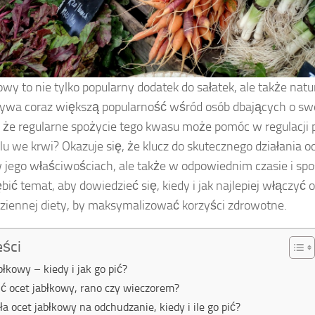
owy to nie tylko popularny dodatek do sałatek, ale także natur
bywa coraz większą popularność wśród osób dbających o sw
 że regularne spożycie tego kwasu może pomóc w regulacji 
lu we krwi? Okazuje się, że klucz do skutecznego działania o
w jego właściwościach, ale także w odpowiednim czasie i spo
bić temat, aby dowiedzieć się, kiedy i jak najlepiej włączyć 
dziennej diety, by maksymalizować korzyści zdrowotne.
eści
błkowy – kiedy i jak go pić?
ić ocet jabłkowy, rano czy wieczorem?
ała ocet jabłkowy na odchudzanie, kiedy i ile go pić?