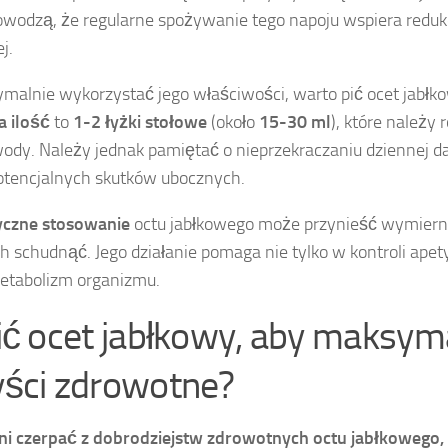
owodzą, że regularne spożywanie tego napoju wspiera redukc
j.
alnie wykorzystać jego właściwości, warto pić ocet jabłko
 ilość
to
1-2 łyżki stołowe
(około
15-30 ml
), które należy
wody. Należy jednak pamiętać o nieprzekraczaniu dziennej 
otencjalnych skutków ubocznych.
czne stosowanie
octu jabłkowego może przynieść wymierne
 schudnąć. Jego działanie pomaga nie tylko w kontroli apety
etabolizm organizmu.
pić ocet jabłkowy, aby maksy
yści zdrowotne?
ni czerpać z dobrodziejstw zdrowotnych octu jabłkowego, 