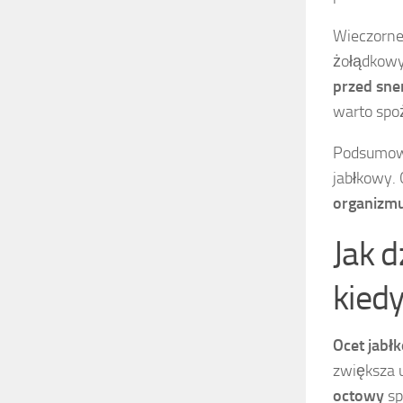
Wieczorne 
żołądkowy
przed sn
warto spo
Podsumowu
jabłkowy.
organizm
Jak d
kiedy
Ocet jabł
zwiększa u
octowy
sp