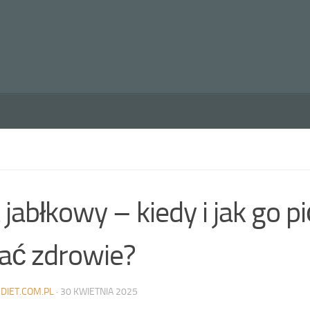
 jabłkowy – kiedy i jak go pi
ać zdrowie?
DIET.COM.PL
·
30 KWIETNIA 2025