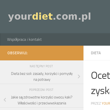
Skip to content
Współpraca i kontakt
OBSERWUJ:
DIETA
NASTĘPNY POST
Ocet
Dieta bez soli: zasady, korzyści i pomysły
na potrawy
zysk
POPRZEDNI POST
Jakie są zdrowotne korzyści owocu kaki?
Właściwości i przeciwwskazania
PRZEZ
YOUR