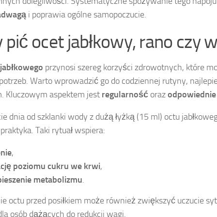
mnych dolegliwości. Systematyczne spożywanie tego napoj
nadwagą
i poprawia ogólne samopoczucie.
 pić ocet jabłkowy, rano czy
u jabłkowego
przynosi szereg korzyści zdrowotnych, które 
otrzeb. Warto wprowadzić go do codziennej rutyny, najlepie
. Kluczowym aspektem jest
regularność
oraz
odpowiednie
e dnia od szklanki wody z dużą łyżką (15 ml) octu jabłkoweg
praktyka. Taki rytuał wspiera:
nie
,
ację poziomu cukru we krwi
,
pieszenie metabolizmu
.
e octu przed posiłkiem może również zwiększyć uczucie syt
la osób dążących do redukcji wagi.