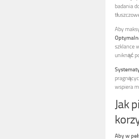
badania d
tłuszczowe
Aby maksym
Optymalna
szklance 
uniknąć p
Systematy
pragnących
wspiera m
Jak 
korz
Aby w peł