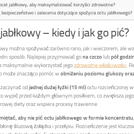
 ocet jabłkowy, aby maksymalizować korzyści zdrowotne?
ą bezpieczeństwo i zalecenia dotyczące spożycia octu jabłkowego?
jabłkowy – kiedy i jak go pić?
owy można spożywać zarówno rano, jak i wieczorem, ale waż
dni sposób. Najlepiej przyjmować go
na czczo
lub
pół godzi
a maksymalnie wykorzystać jego
zdrowotne właściwości
. R
go może znacząco pomóc w
obniżeniu poziomu glukozy oraz
ę zaczynać od
jednej dużej łyżki (15 ml)
octu rozcieńczonej w
to wypić przed każdym głównym posiłkiem, co zwiększa jeg
rowej diety oraz wspiera procesy trawienne.
miętać, aby nie pić octu jabłkowego w formie koncentratu
błonę śluzową żołądka i przełyku. Rozcieńczenie jest kluczo