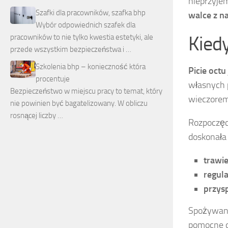
nieprzyje
Szafki dla pracowników, szafka bhp
walce z 
Wybór odpowiednich szafek dla
Kiedy
pracowników to nie tylko kwestia estetyki, ale
przede wszystkim bezpieczeństwa i …
Szkolenia bhp – konieczność która
Picie oct
procentuje
własnych p
Bezpieczeństwo w miejscu pracy to temat, który
wieczorem
nie powinien być bagatelizowany. W obliczu
rosnącej liczby …
Rozpoczęci
doskonała 
trawie
regul
przys
Spożywani
pomocne d