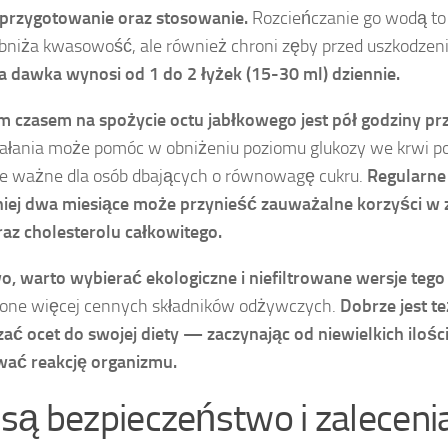
przygotowanie oraz stosowanie.
Rozcieńczanie go wodą to
obniża kwasowość, ale również chroni zęby przed uszkodzeni
 dawka wynosi od 1 do 2 łyżek (15-30 ml) dziennie.
m czasem na spożycie octu jabłkowego jest pół godziny prz
ałania może pomóc w obniżeniu poziomu glukozy we krwi po 
ie ważne dla osób dbających o równowagę cukru.
Regularne 
iej dwa miesiące może przynieść zauważalne korzyści w za
raz cholesterolu całkowitego.
, warto wybierać ekologiczne i niefiltrowane wersje tego 
 one więcej cennych składników odżywczych.
Dobrze jest t
ć ocet do swojej diety — zaczynając od niewielkich ilości
ać reakcję organizmu.
 są bezpieczeństwo i zaleceni