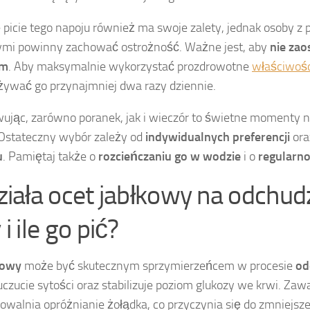
picie tego napoju również ma swoje zalety, jednak osoby z
mi powinny zachować ostrożność. Ważne jest, aby
nie zao
em
. Aby maksymalnie wykorzystać prozdrowotne
właściwośc
żywać go przynajmniej dwa razy dziennie.
jąc, zarówno poranek, jak i wieczór to świetne momenty na
 Ostateczny wybór zależy od
indywidualnych preferencji
or
u
. Pamiętaj także o
rozcieńczaniu go w wodzie
i o
regularn
ziała ocet jabłkowy na odchud
 i ile go pić?
kowy
może być skutecznym sprzymierzeńcem w procesie
od
czucie sytości oraz stabilizuje poziom glukozy we krwi. Za
owalnia opróżnianie żołądka, co przyczynia się do zmniejszen