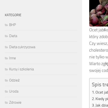
KATEGORIE
BHP
Ocet jabłk
Dieta
który zdo
Czy wiesz,
Dieta cukrzycowa
cholestero
nie tylko 
Inne
Warto zgłę
Kursy i szkolenia
swojej co
Odzież
Spis tr
Uroda
Ocet ja
Kiedy p
Zdrowie
Jak dzi