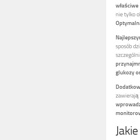
właściwe 
nie tylko 
Optymalna
Najlepszy
sposób dzi
szczególn
przynajmn
glukozy o
Dodatkowo
zawierają
wprowadza
monitorow
Jakie