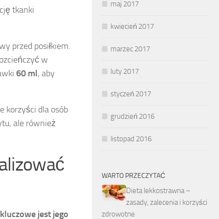
maj 2017
ję tkanki
kwiecień 2017
wy przed posiłkiem.
marzec 2017
 rozcieńczyć w
luty 2017
dawki
60 ml
, aby
styczeń 2017
 korzyści dla osób
grudzień 2016
tu, ale również
listopad 2016
malizować
WARTO PRZECZYTAĆ
Dieta lekkostrawna –
zasady, zalecenia i korzyści
kluczowe jest jego
zdrowotne