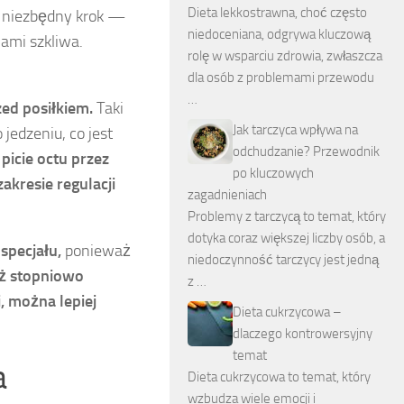
Dieta lekkostrawna, choć często
 niezbędny krok —
niedoceniana, odgrywa kluczową
ami szkliwa.
rolę w wsparciu zdrowia, zwłaszcza
dla osób z problemami przewodu
…
ed posiłkiem.
Taki
Jak tarczyca wpływa na
jedzeniu, co jest
odchudzanie? Przewodnik
picie octu przez
po kluczowych
kresie regulacji
zagadnieniach
Problemy z tarczycą to temat, który
dotyka coraz większej liczby osób, a
specjału,
ponieważ
niedoczynność tarczycy jest jedną
eż stopniowo
z …
, można lepiej
Dieta cukrzycowa –
dlaczego kontrowersyjny
temat
a
Dieta cukrzycowa to temat, który
wzbudza wiele emocji i