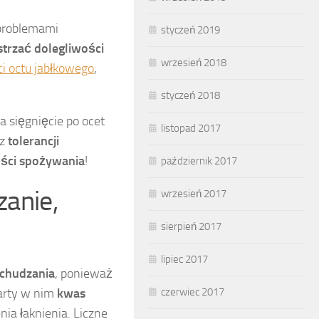
 problemami
styczeń 2019
strzać dolegliwości
wrzesień 2018
i octu jabłkowego
,
styczeń 2018
 sięgnięcie po ocet
listopad 2017
az
tolerancji
ości spożywania
!
październik 2017
zanie,
wrzesień 2017
sierpień 2017
lipiec 2017
chudzania
, ponieważ
czerwiec 2017
warty w nim
kwas
ia łaknienia. Liczne