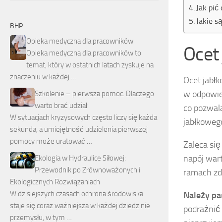
Jak pić
Jakie s
BHP
Opieka medyczna dla pracowników
Ocet 
Opieka medyczna dla pracowników to
temat, który w ostatnich latach zyskuje na
znaczeniu w każdej …
Ocet jabłk
w odpowie
Szkolenie – pierwsza pomoc. Dlaczego
warto brać udział.
co pozwal
W sytuacjach kryzysowych często liczy się każda
jabłkowe
sekunda, a umiejętność udzielenia pierwszej
pomocy może uratować …
Zaleca si
napój war
Ekologia w Hydraulice Siłowej:
Przewodnik po Zrównoważonych i
ramach zd
Ekologicznych Rozwiązaniach
W dzisiejszych czasach ochrona środowiska
Należy pa
staje się coraz ważniejsza w każdej dziedzinie
podrażnić 
przemysłu, w tym …