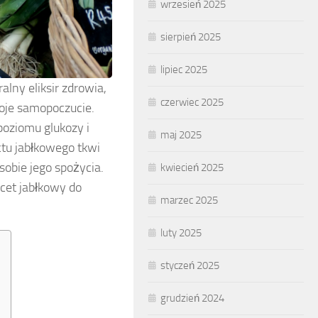
wrzesień 2025
sierpień 2025
lipiec 2025
alny eliksir zdrowia,
czerwiec 2025
oje samopoczucie.
poziomu glukozy i
maj 2025
ctu jabłkowego tkwi
sobie jego spożycia.
kwiecień 2025
ocet jabłkowy do
marzec 2025
luty 2025
styczeń 2025
grudzień 2024