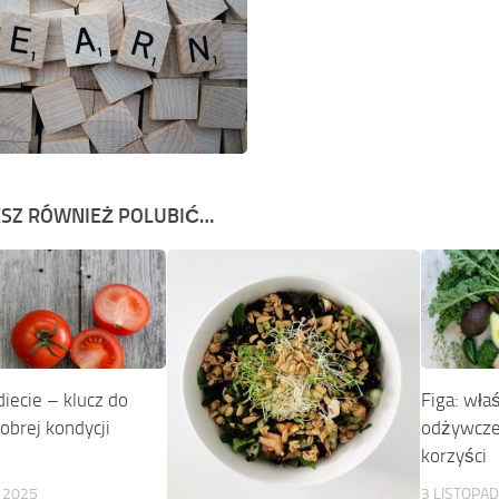
SZ RÓWNIEŻ POLUBIĆ…
diecie – klucz do
Figa: wła
obrej kondycji
odżywcze
korzyści
 2025
3 LISTOPA