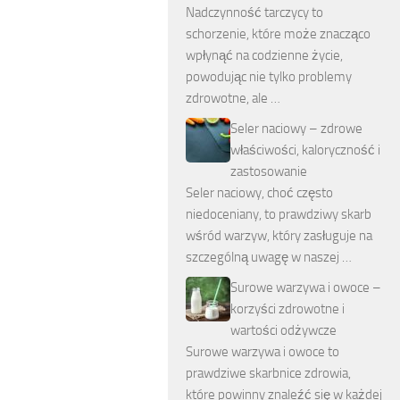
Nadczynność tarczycy to
schorzenie, które może znacząco
wpłynąć na codzienne życie,
powodując nie tylko problemy
zdrowotne, ale …
Seler naciowy – zdrowe
właściwości, kaloryczność i
zastosowanie
Seler naciowy, choć często
niedoceniany, to prawdziwy skarb
wśród warzyw, który zasługuje na
szczególną uwagę w naszej …
Surowe warzywa i owoce –
korzyści zdrowotne i
wartości odżywcze
Surowe warzywa i owoce to
prawdziwe skarbnice zdrowia,
które powinny znaleźć się w każdej