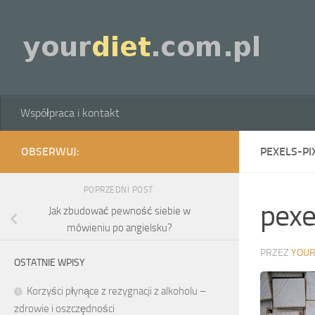
Skip to content
Współpraca i kontakt
OBSERWUJ:
PEXELS-P
POPRZEDNI POST
pexe
Jak zbudować pewność siebie w
mówieniu po angielsku?
PRZEZ
YOUR
OSTATNIE WPISY
Korzyści płynące z rezygnacji z alkoholu –
zdrowie i oszczędności