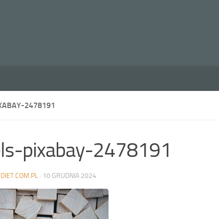
IXABAY-2478191
ls-pixabay-2478191
DIET.COM.PL
·
10 GRUDNIA 2024