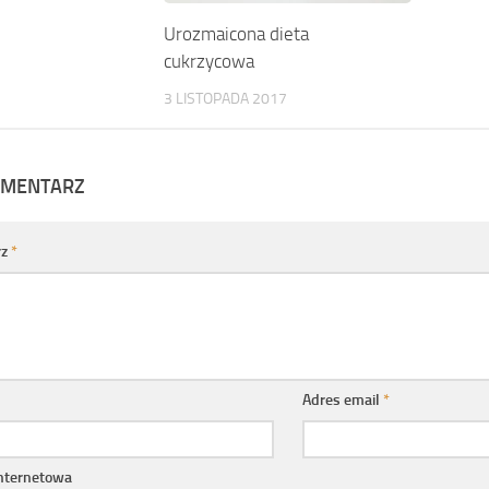
Urozmaicona dieta
cukrzycowa
3 LISTOPADA 2017
OMENTARZ
rz
*
Adres email
*
internetowa