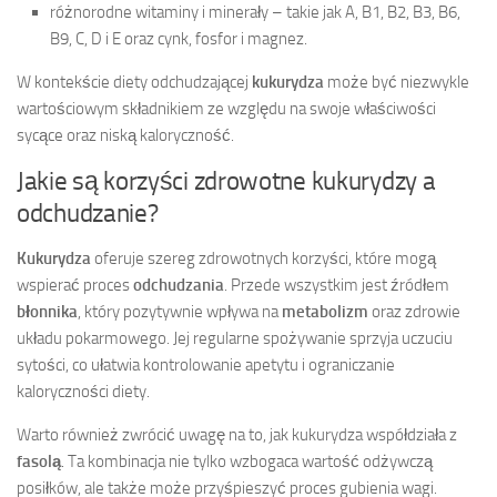
różnorodne witaminy i minerały – takie jak A, B1, B2, B3, B6,
B9, C, D i E oraz cynk, fosfor i magnez.
W kontekście diety odchudzającej
kukurydza
może być niezwykle
wartościowym składnikiem ze względu na swoje właściwości
sycące oraz niską kaloryczność.
Jakie są korzyści zdrowotne kukurydzy a
odchudzanie?
Kukurydza
oferuje szereg zdrowotnych korzyści, które mogą
wspierać proces
odchudzania
. Przede wszystkim jest źródłem
błonnika
, który pozytywnie wpływa na
metabolizm
oraz zdrowie
układu pokarmowego. Jej regularne spożywanie sprzyja uczuciu
sytości, co ułatwia kontrolowanie apetytu i ograniczanie
kaloryczności diety.
Warto również zwrócić uwagę na to, jak kukurydza współdziała z
fasolą
. Ta kombinacja nie tylko wzbogaca wartość odżywczą
posiłków, ale także może przyśpieszyć proces gubienia wagi.