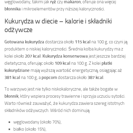
węglowodany, takimi jak
ryż
czy
makaron
, oferuje ona więcej
błonnika
i mikroelementów przy niższej kaloryczności.
Kukurydza w diecie – kalorie i składniki
odżywcze
Gotowana kukurydza
dostarcza około
115 kcal
na 100 g, co czyni ją
produktem o niskiej kaloryczności. Średnia kolba kukurydzy ma z
kolei około
207 kcal
.
Kukurydza konserwowa
jest jeszcze bardziej
dietetyczna, oferując około
109 kcal
na 100 g. Z kolei
płatki
kukurydziane
mają wyższą wartość energetyczną, osiągając aż
381 kcal
na 100 g, a
popcorn
dostarcza około
387 kcal
.
To warzywo jest nie tylko niskokaloryczne, ale także bogate w
błonnik
, który wspiera procesy trawienne i sprzyja uczuciu sytości.
Warto również zauważyć, że kukurydza zawiera szereg istotnych
składników odżywczych. Wśród nich dominują:
węglowodany (około 70%),
białko (około 15%),