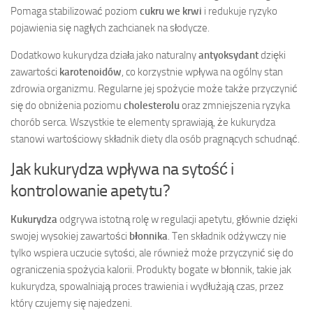
Pomaga stabilizować poziom
cukru we krwi
i redukuje ryzyko
pojawienia się nagłych zachcianek na słodycze.
Dodatkowo kukurydza działa jako naturalny
antyoksydant
dzięki
zawartości
karotenoidów
, co korzystnie wpływa na ogólny stan
zdrowia organizmu. Regularne jej spożycie może także przyczynić
się do obniżenia poziomu
cholesterolu
oraz zmniejszenia ryzyka
chorób serca. Wszystkie te elementy sprawiają, że kukurydza
stanowi wartościowy składnik diety dla osób pragnących schudnąć.
Jak kukurydza wpływa na sytość i
kontrolowanie apetytu?
Kukurydza
odgrywa istotną rolę w regulacji apetytu, głównie dzięki
swojej wysokiej zawartości
błonnika
. Ten składnik odżywczy nie
tylko wspiera uczucie sytości, ale również może przyczynić się do
ograniczenia spożycia kalorii. Produkty bogate w błonnik, takie jak
kukurydza, spowalniają proces trawienia i wydłużają czas, przez
który czujemy się najedzeni.