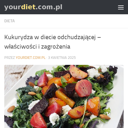
Skip to content
DIETA
Kukurydza w diecie odchudzającej –
właściwości i zagrożenia
PRZEZ
YOURDIET.COM.PL
·
3 KWIETNIA 2025