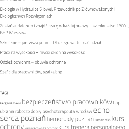
Ekologia w Hydraulice Siłowej: Przewodnik po Zrównoważonych i
Ekologicznych Rozwiązaniach
Zostań audytorem i znajdź pracę w każdej branży – szkolenia iso 18001,
BHP Warszawa.
Szkolenie – pierwsza pomoc. Dlaczego warto brać udział.
Prace na wysokości – mycie okien na wysokości
Odzież ochronna – obuwie ochronne
Szafki dla pracowników, szafka bhp
TAGI
bezpieczeństwo pracowników
bhp
alergia na mleko
echo
ubrania robocze
dobry psychoterapeuta wrocław
serca poznań
kurs
hemoroidy poznań
kurs na HDS
ochrony
kurs trenera personalnego
kurs pracownika ochrony