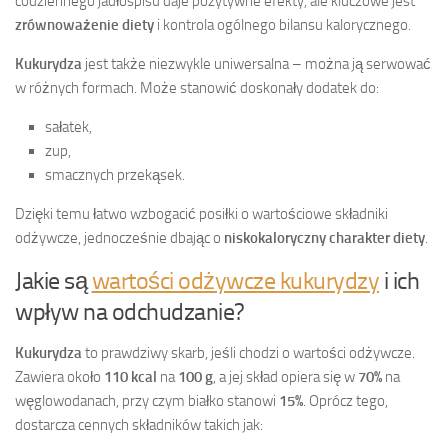
codziennego jadłospisu daje pozytywne efekty, ale kluczowe jest
zrównoważenie diety
i kontrola ogólnego bilansu kalorycznego.
Kukurydza
jest także niezwykle uniwersalna – można ją serwować
w różnych formach. Może stanowić doskonały dodatek do:
sałatek,
zup,
smacznych przekąsek.
Dzięki temu łatwo wzbogacić posiłki o wartościowe składniki
odżywcze, jednocześnie dbając o
niskokaloryczny charakter diety
.
Jakie są
wartości odżywcze kukurydzy
i ich
wpływ na odchudzanie?
Kukurydza
to prawdziwy skarb, jeśli chodzi o wartości odżywcze.
Zawiera około
110 kcal
na
100 g
, a jej skład opiera się w
70%
na
węglowodanach, przy czym białko stanowi
15%
. Oprócz tego,
dostarcza cennych składników takich jak: