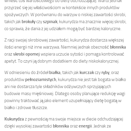
wnieść coś wartościowego do diety odchudzającej. Warto jednak
przyjrzeć się jej właściwościom w kontekście innych produktów
spożywczych. W porównaniu do warzyw o niskiej zawartości skrobi,
takich jak
brokuły
czy
szpinak
, kukurydza ma znacznie więcej skrobi,
co sprawia, że dania z jej udziałem mogą być bardziej kaloryczne.
Z racji swojej skrobiowej zawartości, kukurydza dostarcza większej
ilości energii niż inne warzywa. Niemniej jednak obecność
błonnika
oraz
skrobi opornej
wspiera uczucie sytości i pomaga kontrolować
apetyt. To czyni ją dobrym dodatkiem do diety niskokalorycznej.
W odniesieniu do źródeł
białka
, takich jak
kurczak
czy
ryby
, oraz
produktów
pełnoziarnistych
, kukurydza nie jest tak bogata w białko
ani nie dostarcza tyle składników odżywczych sprzyjających
budowie masy mięśniowej. Dlatego osoby planujące redukcję wagi
powinny traktować ją jako element uzupełniający dietę bogatą w
białko i zdrowe tłuszcze.
Kukurydza
z pewnością ma swoje miejsce w diecie odchudzającej
dzięki wysokiej zawartości
błonnika
oraz
energii
. Jednak ze