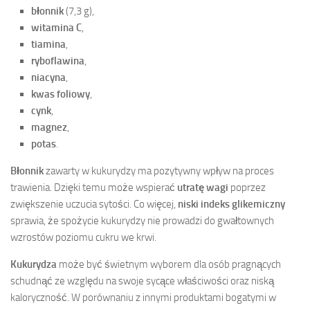
błonnik
(7,3 g),
witamina C
,
tiamina
,
ryboflawina
,
niacyna
,
kwas foliowy
,
cynk
,
magnez
,
potas
.
Błonnik
zawarty w kukurydzy ma pozytywny wpływ na proces
trawienia. Dzięki temu może wspierać
utratę wagi
poprzez
zwiększenie uczucia sytości. Co więcej,
niski indeks glikemiczny
sprawia, że spożycie kukurydzy nie prowadzi do gwałtownych
wzrostów poziomu cukru we krwi.
Kukurydza
może być świetnym wyborem dla osób pragnących
schudnąć ze względu na swoje sycące właściwości oraz niską
kaloryczność. W porównaniu z innymi produktami bogatymi w