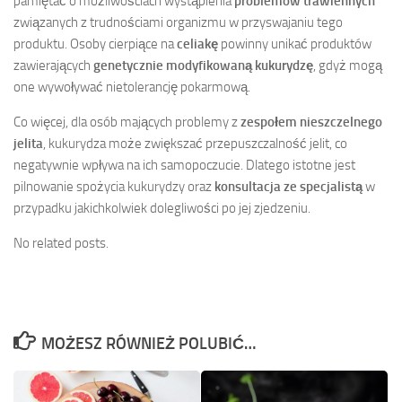
pamiętać o możliwościach wystąpienia
problemów trawiennych
związanych z trudnościami organizmu w przyswajaniu tego
produktu. Osoby cierpiące na
celiakę
powinny unikać produktów
zawierających
genetycznie modyfikowaną kukurydzę
, gdyż mogą
one wywoływać nietolerancję pokarmową.
Co więcej, dla osób mających problemy z
zespołem nieszczelnego
jelita
, kukurydza może zwiększać przepuszczalność jelit, co
negatywnie wpływa na ich samopoczucie. Dlatego istotne jest
pilnowanie spożycia kukurydzy oraz
konsultacja ze specjalistą
w
przypadku jakichkolwiek dolegliwości po jej zjedzeniu.
No related posts.
MOŻESZ RÓWNIEŻ POLUBIĆ…