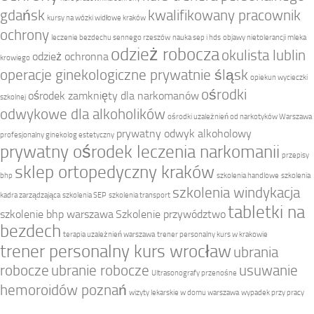
gdańsk
kwalifikowany pracownik
kursy na wózki widłowe kraków
ochrony
leczenie bezdechu sennego rzeszów
nauka sep i hds
objawy nietolerancji mleka
odzież robocza
okulista lublin
odzież ochronna
krowiego
operacje ginekologiczne prywatnie śląsk
opiekun wycieczki
ośrodki
ośrodek zamknięty dla narkomanów
szkolnej
odwykowe dla alkoholików
ośrodki uzależnień od narkotyków Warszawa
prywatny odwyk alkoholowy
profesjonalny ginekolog estetyczny
prywatny ośrodek leczenia narkomanii
przepisy
sklep ortopedyczny kraków
bhp
szkolenia handlowe
szkolenia
szkolenia windykacja
kadra zarządzająca
szkolenia SEP
szkolenia transport
tabletki na
szkolenie bhp warszawa
Szkolenie przywództwo
bezdech
terapia uzależnień warszawa
trener personalny kurs w krakowie
trener personalny kurs wrocław
ubrania
robocze
ubranie robocze
usuwanie
Ultrasonografy przenośne
hemoroidów poznań
wizyty lekarskie w domu warszawa
wypadek przy pracy