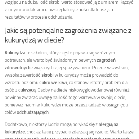
względu na dużą ilość skrobi warto stosować ją z umiarem i łączyć
z innymi produktami o niższej kaloryczności dla lepszych
rezultatów w procesie odchudzania.
Jakie są potencjalne zagrożenia związane z
kukurydzą w diecie?
Kukurydza
to składnik, który często pojawia się w różnych
potrawach, ale warto być świadomym pewnych
zagrożeń
zdrowotnych
związanych z jej spożywaniem. Przede wszystkim,
wysoka zawartość
skrobi
w kukurydzy może prowadzić do
wzrostu poziomu
cukru we krwi
, co stanowi istotny problem dla
osób z
cukrzycą
. Osoby na diecie niskowęglowodanowej również
powinny zwracać uwagę na ilość tego warzywa w swojej diecie,
ponieważ nadmiar kukurydzy może przeszkadzać w osiągnięciu
celów
odchudzających
.
Dodatkowo, niektórzy ludzie mogą borykać się z
alergią na
kukurydzę
, chociaż takie przypadki zdarzają się rzadko. Warto także