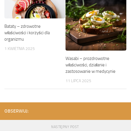
Bataty – zdrowotne
właściwości i korzyści dla
organizmu
1 KWIETNIA 2025
Wasabi – prozdrowotne
właściwości, działanie i
zastosowanie w medycynie
11 LIPCA 2025
OBSERWUJ:
NASTĘPNY POST