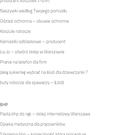
producent koszulek t-shirt
Naszywki według Twojego pomysłu
Odzież ochronna – obuwie ochronne
Koszule robocze
Kamizelki odblaskowe – producent
Liu Jo – otwórz sklep w Warszawie
Pranie na telefon dla firm
Jaką sukienkę wybrać na ślub dla dziewczynki ?
buty robocze dla spawaczy – Łódź
BHP
Pasta bhp do rąk – sklep internetowy Warszawa
Opieka medyczna dla pracowników
Szkolenia bhp – konieczność która procentuje