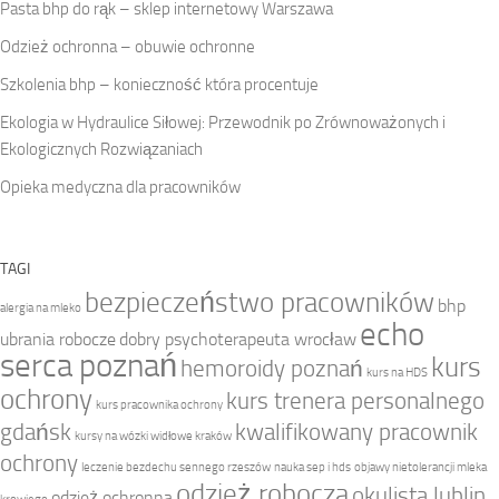
Pasta bhp do rąk – sklep internetowy Warszawa
Odzież ochronna – obuwie ochronne
Szkolenia bhp – konieczność która procentuje
Ekologia w Hydraulice Siłowej: Przewodnik po Zrównoważonych i
Ekologicznych Rozwiązaniach
Opieka medyczna dla pracowników
TAGI
bezpieczeństwo pracowników
bhp
alergia na mleko
echo
ubrania robocze
dobry psychoterapeuta wrocław
serca poznań
kurs
hemoroidy poznań
kurs na HDS
ochrony
kurs trenera personalnego
kurs pracownika ochrony
gdańsk
kwalifikowany pracownik
kursy na wózki widłowe kraków
ochrony
leczenie bezdechu sennego rzeszów
nauka sep i hds
objawy nietolerancji mleka
odzież robocza
okulista lublin
odzież ochronna