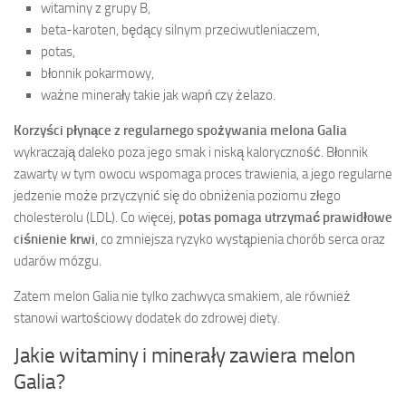
witaminy z grupy B,
beta-karoten, będący silnym przeciwutleniaczem,
potas,
błonnik pokarmowy,
ważne minerały takie jak wapń czy żelazo.
Korzyści płynące z regularnego spożywania melona Galia
wykraczają daleko poza jego smak i niską kaloryczność. Błonnik
zawarty w tym owocu wspomaga proces trawienia, a jego regularne
jedzenie może przyczynić się do obniżenia poziomu złego
cholesterolu (LDL). Co więcej,
potas pomaga utrzymać prawidłowe
ciśnienie krwi
, co zmniejsza ryzyko wystąpienia chorób serca oraz
udarów mózgu.
Zatem melon Galia nie tylko zachwyca smakiem, ale również
stanowi wartościowy dodatek do zdrowej diety.
Jakie witaminy i minerały zawiera melon
Galia?