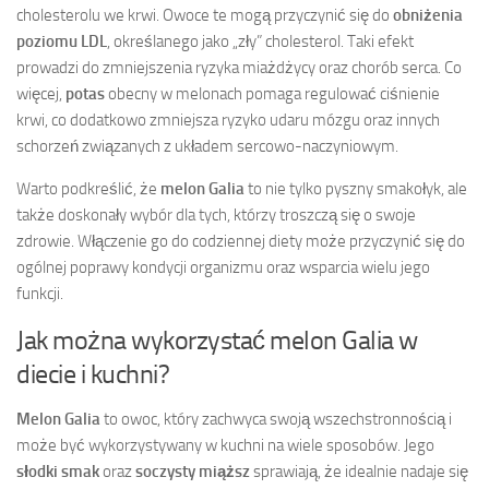
cholesterolu we krwi. Owoce te mogą przyczynić się do
obniżenia
poziomu LDL
, określanego jako „zły” cholesterol. Taki efekt
prowadzi do zmniejszenia ryzyka miażdżycy oraz chorób serca. Co
więcej,
potas
obecny w melonach pomaga regulować ciśnienie
krwi, co dodatkowo zmniejsza ryzyko udaru mózgu oraz innych
schorzeń związanych z układem sercowo-naczyniowym.
Warto podkreślić, że
melon Galia
to nie tylko pyszny smakołyk, ale
także doskonały wybór dla tych, którzy troszczą się o swoje
zdrowie. Włączenie go do codziennej diety może przyczynić się do
ogólnej poprawy kondycji organizmu oraz wsparcia wielu jego
funkcji.
Jak można wykorzystać melon Galia w
diecie i kuchni?
Melon Galia
to owoc, który zachwyca swoją wszechstronnością i
może być wykorzystywany w kuchni na wiele sposobów. Jego
słodki smak
oraz
soczysty miąższ
sprawiają, że idealnie nadaje się