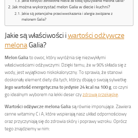
Jakie korzyści zdrowotne niesie ze sobą spożywanie melona Galia?
Jak można wykorzystać melon Galia w diecie i kuchni?
Jakie są potencjalne przeciwwskazania i alergie związane z
melonem Galia?
Jakie są właściwości i
wartości odżywcze
melona
Galia?
Melon Galia
to owoc, który wyróżnia się niezwykłymi
właściwościami odżywczymi. Dzięki temu, że w 90% składa się z
wody, jest wyjątkowo niskokaloryczny. To sprawia, że stanowi
doskonały element diety dla tych, którzy dbają o swoją sylwetkę.
Jego wartość energetyczna to jedynie 24 kcal na 100 g
, co czyni
go idealnym wyborem na lekki deser czy
zdrową przekąskę
.
Wartości odżywcze melona Galia
są równie imponujące. Zawiera
cenne witaminy C i A, które wspierają nasz układ odpornościowy
oraz przyczyniają się do zdrowia skóry i poprawy wzroku. Oprócz
tego znajdziemy w nim: