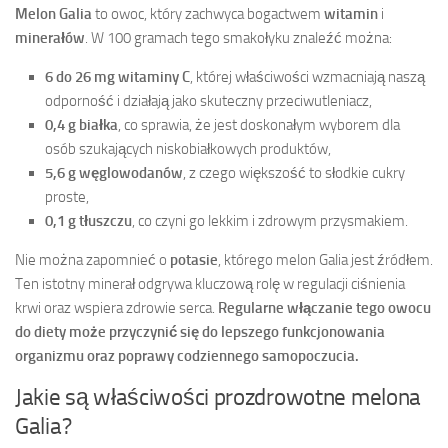
Melon Galia
to owoc, który zachwyca bogactwem
witamin
i
minerałów
. W 100 gramach tego smakołyku znaleźć można:
6 do 26 mg witaminy C
, której właściwości wzmacniają naszą
odporność i działają jako skuteczny przeciwutleniacz,
0,4 g białka
, co sprawia, że jest doskonałym wyborem dla
osób szukających niskobiałkowych produktów,
5,6 g węglowodanów
, z czego większość to słodkie cukry
proste,
0,1 g tłuszczu
, co czyni go lekkim i zdrowym przysmakiem.
Nie można zapomnieć o
potasie
, którego melon Galia jest źródłem.
Ten istotny minerał odgrywa kluczową rolę w regulacji ciśnienia
krwi oraz wspiera zdrowie serca.
Regularne włączanie tego owocu
do diety może przyczynić się do lepszego funkcjonowania
organizmu oraz poprawy codziennego samopoczucia.
Jakie są właściwości prozdrowotne melona
Galia?