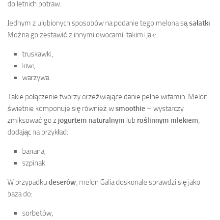
do letnich potraw.
Jednym z ulubionych sposobów na podanie tego melona są
sałatki
.
Można go zestawić z innymi owocami, takimi jak:
truskawki,
kiwi,
warzywa.
Takie połączenie tworzy orzeźwiające danie pełne witamin. Melon
świetnie komponuje się również w
smoothie
– wystarczy
zmiksować go z
jogurtem naturalnym
lub
roślinnym mlekiem
,
dodając na przykład:
banana,
szpinak.
W przypadku
deserów
, melon Galia doskonale sprawdzi się jako
baza do:
sorbetów,