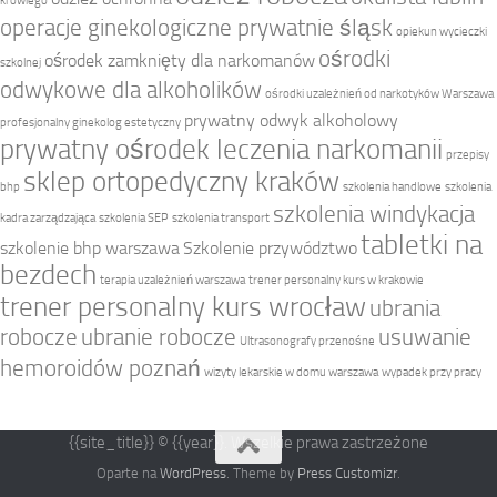
krowiego
operacje ginekologiczne prywatnie śląsk
opiekun wycieczki
ośrodki
ośrodek zamknięty dla narkomanów
szkolnej
odwykowe dla alkoholików
ośrodki uzależnień od narkotyków Warszawa
prywatny odwyk alkoholowy
profesjonalny ginekolog estetyczny
prywatny ośrodek leczenia narkomanii
przepisy
sklep ortopedyczny kraków
bhp
szkolenia handlowe
szkolenia
szkolenia windykacja
kadra zarządzająca
szkolenia SEP
szkolenia transport
tabletki na
szkolenie bhp warszawa
Szkolenie przywództwo
bezdech
terapia uzależnień warszawa
trener personalny kurs w krakowie
trener personalny kurs wrocław
ubrania
robocze
ubranie robocze
usuwanie
Ultrasonografy przenośne
hemoroidów poznań
wizyty lekarskie w domu warszawa
wypadek przy pracy
{{site_title}} © {{year}}. Wszelkie prawa zastrzeżone
Oparte na
WordPress
. Theme by
Press Customizr
.