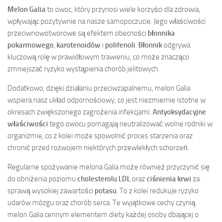
Melon Galia
to owoc, który przynosi wiele korzyści dla zdrowia,
wpływając pozytywnie na nasze samopoczucie. Jego właściwości
przeciwnowotworowe są efektem obecności
błonnika
pokarmowego
,
karotenoidów
i
polifenoli
.
Błonnik
odgrywa
kluczową rolę w prawidłowym trawieniu, co może znacząco
zmniejszać ryzyko wystąpienia chorób jelitowych.
Dodatkowo, dzięki działaniu przeciwzapalnemu, melon Galia
wspiera nasz układ odpornościowy, co jest niezmiernie istotne w
okresach zwiększonego zagrożenia infekcjami.
Antyoksydacyjne
właściwości
tego owocu pomagają neutralizować wolne rodniki w
organizmie, co z kolei może spowolnić proces starzenia oraz
chronić przed rozwojem niektórych przewlekłych schorzeń.
Regularne spożywanie melona Galia może również przyczynić się
do obniżenia poziomu
cholesterolu LDL
oraz
ciśnienia krwi
za
sprawą wysokiej zawartości
potasu
. To z kolei redukuje ryzyko
udarów mózgu oraz chorób serca. Te wyjątkowe cechy czynią
melon Galia cennym elementem diety każdej osoby dbającej o