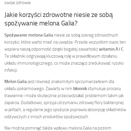
swoje zdrowie.
Jakie korzyści zdrowotne niesie ze sobą
spożywanie melona Galia?
Spożywanie melona Galia
niesie ze sobą szereg zdrowotnych
korzyści, które warto mieć na uwadze. Przede wszystkim owoc ten
wspiera naszą odporność dzięki bogatej zawartości
witamin A i C
.
Te składniki odgrywają kluczową rolę w prawidłowym działaniu
układu immunologicznego, co może znacząco zredukować ryzyko
infekcji.
Melon Galia
jest również znakomitym sprzymierzeńcem dla
układu pokarmowego. Zawarty w nim
błonnik
stymuluje procesy
trawienne i może skutecznie przeciwdziałać problemom takim jak
zaparcia. Dodatkowo, sprzyja utrzymaniu zdrowej flory bakteryjnej
w jelitach, a regularne jego spożycie poprawia absorpcję składników
odżywczych z innych produktów spożywczych.
Nie można pominąć także wpływu melona Galia na poziom