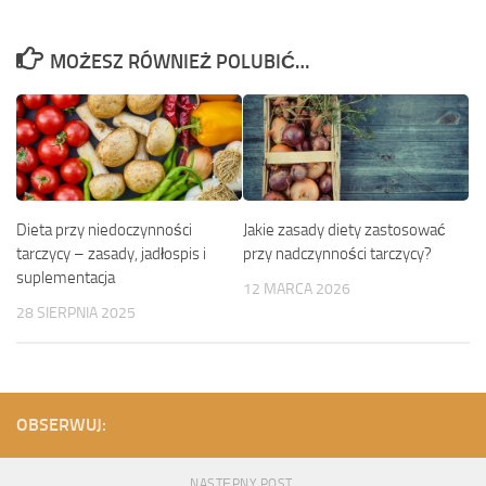
MOŻESZ RÓWNIEŻ POLUBIĆ…
Dieta przy niedoczynności
Jakie zasady diety zastosować
tarczycy – zasady, jadłospis i
przy nadczynności tarczycy?
suplementacja
12 MARCA 2026
28 SIERPNIA 2025
OBSERWUJ:
NASTĘPNY POST