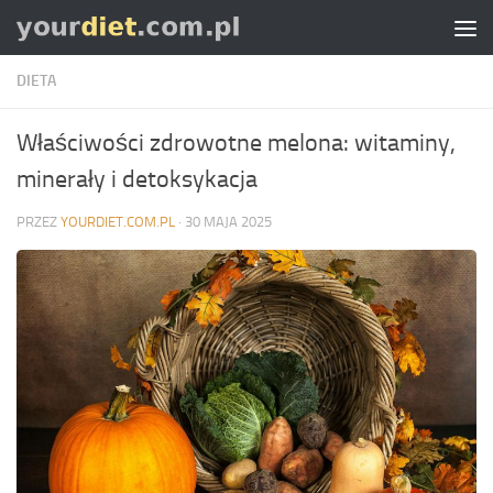
Skip to content
DIETA
Właściwości zdrowotne melona: witaminy,
minerały i detoksykacja
PRZEZ
YOURDIET.COM.PL
·
30 MAJA 2025