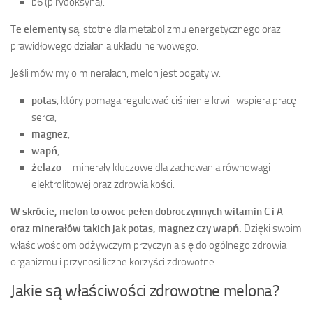
b6 (pirydoksyna).
Te elementy
są istotne dla metabolizmu energetycznego oraz
prawidłowego działania układu nerwowego.
Jeśli mówimy o minerałach, melon jest bogaty w:
potas
, który pomaga regulować ciśnienie krwi i wspiera pracę
serca,
magnez
,
wapń
,
żelazo
– minerały kluczowe dla zachowania równowagi
elektrolitowej oraz zdrowia kości.
W skrócie, melon to owoc pełen dobroczynnych witamin C i A
oraz minerałów takich jak potas, magnez czy wapń.
Dzięki swoim
właściwościom odżywczym przyczynia się do ogólnego zdrowia
organizmu i przynosi liczne korzyści zdrowotne.
Jakie są właściwości zdrowotne melona?