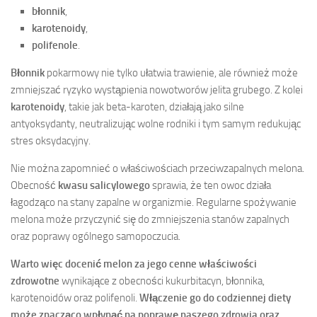
błonnik
,
karotenoidy
,
polifenole
.
Błonnik
pokarmowy nie tylko ułatwia trawienie, ale również może
zmniejszać ryzyko wystąpienia nowotworów jelita grubego. Z kolei
karotenoidy
, takie jak beta-karoten, działają jako silne
antyoksydanty, neutralizując wolne rodniki i tym samym redukując
stres oksydacyjny.
Nie można zapomnieć o właściwościach przeciwzapalnych melona.
Obecność
kwasu salicylowego
sprawia, że ten owoc działa
łagodząco na stany zapalne w organizmie. Regularne spożywanie
melona może przyczynić się do zmniejszenia stanów zapalnych
oraz poprawy ogólnego samopoczucia.
Warto więc docenić melon za jego cenne właściwości
zdrowotne
wynikające z obecności kukurbitacyn, błonnika,
karotenoidów oraz polifenoli.
Włączenie go do codziennej diety
może znacząco wpłynąć na poprawę naszego zdrowia oraz