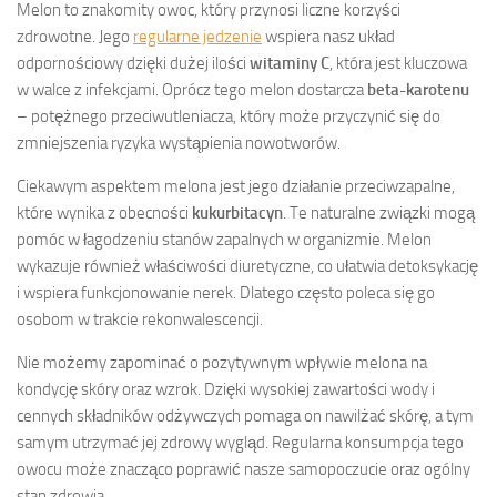
Melon to znakomity owoc, który przynosi liczne korzyści
zdrowotne. Jego
regularne jedzenie
wspiera nasz układ
odpornościowy dzięki dużej ilości
witaminy C
, która jest kluczowa
w walce z infekcjami. Oprócz tego melon dostarcza
beta-karotenu
– potężnego przeciwutleniacza, który może przyczynić się do
zmniejszenia ryzyka wystąpienia nowotworów.
Ciekawym aspektem melona jest jego działanie przeciwzapalne,
które wynika z obecności
kukurbitacyn
. Te naturalne związki mogą
pomóc w łagodzeniu stanów zapalnych w organizmie. Melon
wykazuje również właściwości diuretyczne, co ułatwia detoksykację
i wspiera funkcjonowanie nerek. Dlatego często poleca się go
osobom w trakcie rekonwalescencji.
Nie możemy zapominać o pozytywnym wpływie melona na
kondycję skóry oraz wzrok. Dzięki wysokiej zawartości wody i
cennych składników odżywczych pomaga on nawilżać skórę, a tym
samym utrzymać jej zdrowy wygląd. Regularna konsumpcja tego
owocu może znacząco poprawić nasze samopoczucie oraz ogólny
stan zdrowia.