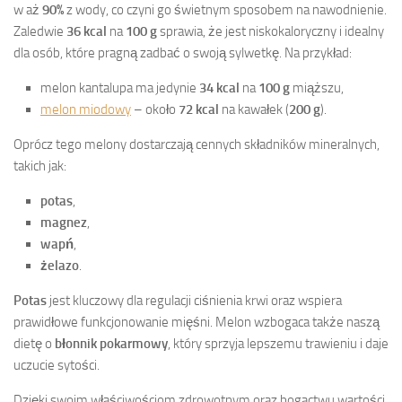
w aż
90%
z wody, co czyni go świetnym sposobem na nawodnienie.
Zaledwie
36 kcal
na
100 g
sprawia, że jest niskokaloryczny i idealny
dla osób, które pragną zadbać o swoją sylwetkę. Na przykład:
melon kantalupa ma jedynie
34 kcal
na
100 g
miąższu,
melon miodowy
– około
72 kcal
na kawałek (
200 g
).
Oprócz tego melony dostarczają cennych składników mineralnych,
takich jak:
potas
,
magnez
,
wapń
,
żelazo
.
Potas
jest kluczowy dla regulacji ciśnienia krwi oraz wspiera
prawidłowe funkcjonowanie mięśni. Melon wzbogaca także naszą
dietę o
błonnik pokarmowy
, który sprzyja lepszemu trawieniu i daje
uczucie sytości.
Dzięki swoim właściwościom zdrowotnym oraz bogactwu wartości