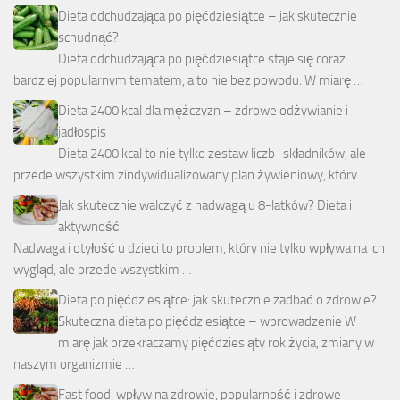
Dieta odchudzająca po pięćdziesiątce – jak skutecznie
schudnąć?
Dieta odchudzająca po pięćdziesiątce staje się coraz
bardziej popularnym tematem, a to nie bez powodu. W miarę …
Dieta 2400 kcal dla mężczyzn – zdrowe odżywianie i
jadłospis
Dieta 2400 kcal to nie tylko zestaw liczb i składników, ale
przede wszystkim zindywidualizowany plan żywieniowy, który …
Jak skutecznie walczyć z nadwagą u 8-latków? Dieta i
aktywność
Nadwaga i otyłość u dzieci to problem, który nie tylko wpływa na ich
wygląd, ale przede wszystkim …
Dieta po pięćdziesiątce: jak skutecznie zadbać o zdrowie?
Skuteczna dieta po pięćdziesiątce – wprowadzenie W
miarę jak przekraczamy pięćdziesiąty rok życia, zmiany w
naszym organizmie …
Fast food: wpływ na zdrowie, popularność i zdrowe