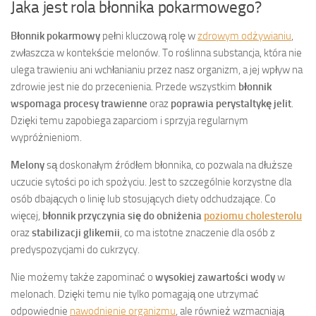
Jaka jest rola błonnika pokarmowego?
Błonnik pokarmowy
pełni kluczową rolę w
zdrowym odżywianiu
,
zwłaszcza w kontekście melonów. To roślinna substancja, która nie
ulega trawieniu ani wchłanianiu przez nasz organizm, a jej wpływ na
zdrowie jest nie do przecenienia. Przede wszystkim
błonnik
wspomaga procesy trawienne
oraz
poprawia perystaltykę jelit
.
Dzięki temu zapobiega zaparciom i sprzyja regularnym
wypróżnieniom.
Melony
są doskonałym źródłem błonnika, co pozwala na dłuższe
uczucie sytości po ich spożyciu. Jest to szczególnie korzystne dla
osób dbających o linię lub stosujących diety odchudzające. Co
więcej,
błonnik przyczynia się do obniżenia
poziomu cholesterolu
oraz
stabilizacji glikemii
, co ma istotne znaczenie dla osób z
predyspozycjami do cukrzycy.
Nie możemy także zapominać o
wysokiej zawartości wody
w
melonach. Dzięki temu nie tylko pomagają one utrzymać
odpowiednie
nawodnienie organizmu
, ale również wzmacniają