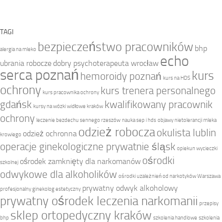
TAGI
bezpieczeństwo pracowników
bhp
alergia na mleko
echo
ubrania robocze
dobry psychoterapeuta wrocław
serca poznań
kurs
hemoroidy poznań
kurs na HDS
ochrony
kurs trenera personalnego
kurs pracownika ochrony
gdańsk
kwalifikowany pracownik
kursy na wózki widłowe kraków
ochrony
leczenie bezdechu sennego rzeszów
nauka sep i hds
objawy nietolerancji mleka
odzież robocza
okulista lublin
odzież ochronna
krowiego
operacje ginekologiczne prywatnie śląsk
opiekun wycieczki
ośrodki
ośrodek zamknięty dla narkomanów
szkolnej
odwykowe dla alkoholików
ośrodki uzależnień od narkotyków Warszawa
prywatny odwyk alkoholowy
profesjonalny ginekolog estetyczny
prywatny ośrodek leczenia narkomanii
przepisy
sklep ortopedyczny kraków
bhp
szkolenia handlowe
szkolenia