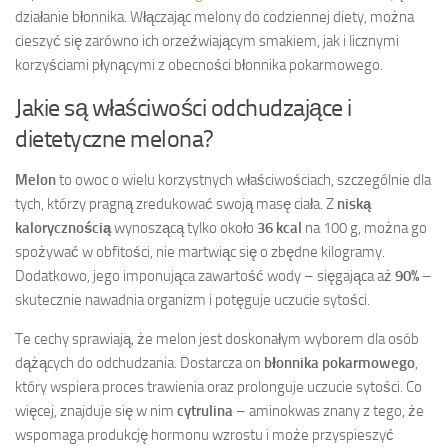
działanie błonnika. Włączając melony do codziennej diety, można
cieszyć się zarówno ich orzeźwiającym smakiem, jak i licznymi
korzyściami płynącymi z obecności błonnika pokarmowego.
Jakie są właściwości odchudzające i
dietetyczne melona?
Melon
to owoc o wielu korzystnych właściwościach, szczególnie dla
tych, którzy pragną zredukować swoją masę ciała. Z
niską
kalorycznością
wynoszącą tylko około
36 kcal
na 100 g, można go
spożywać w obfitości, nie martwiąc się o zbędne kilogramy.
Dodatkowo, jego imponująca zawartość wody – sięgająca aż
90%
–
skutecznie nawadnia organizm i potęguje uczucie sytości.
Te cechy sprawiają, że melon jest doskonałym wyborem dla osób
dążących do odchudzania. Dostarcza on
błonnika pokarmowego
,
który wspiera proces trawienia oraz prolonguje uczucie sytości. Co
więcej, znajduje się w nim
cytrulina
– aminokwas znany z tego, że
wspomaga produkcję hormonu wzrostu i może przyspieszyć