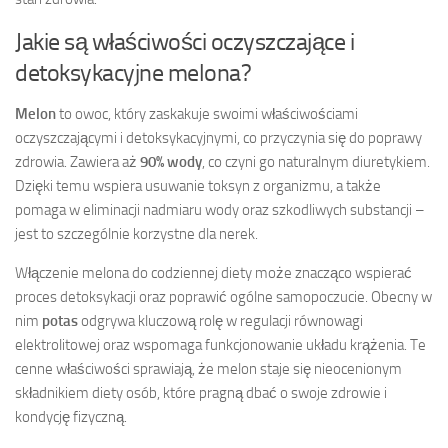
Jakie są właściwości oczyszczające i
detoksykacyjne melona?
Melon
to owoc, który zaskakuje swoimi właściwościami
oczyszczającymi i detoksykacyjnymi, co przyczynia się do poprawy
zdrowia. Zawiera aż
90% wody
, co czyni go naturalnym diuretykiem.
Dzięki temu wspiera usuwanie toksyn z organizmu, a także
pomaga w eliminacji nadmiaru wody oraz szkodliwych substancji –
jest to szczególnie korzystne dla nerek.
Włączenie melona do codziennej diety może znacząco wspierać
proces detoksykacji oraz poprawić ogólne samopoczucie. Obecny w
nim
potas
odgrywa kluczową rolę w regulacji równowagi
elektrolitowej oraz wspomaga funkcjonowanie układu krążenia. Te
cenne właściwości sprawiają, że melon staje się nieocenionym
składnikiem diety osób, które pragną dbać o swoje zdrowie i
kondycję fizyczną.