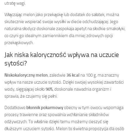
utratę wagi.
Włączając melon jako przekąskę lub dodatek do sałatek, można
skutecznie wspierać swoje wysiłki w diecie odchudzającej. Jego
naturalna słodycz doskonale zaspokaja apetyt na słodkie smakołyki,
co czyni go idealnym zamiennikiem dla mniej zdrowych opcji
przekąskowych.
Jak niska kaloryczność wpływa na uczucie
sytości?
Niskokaloryczny melon
, zaledwie
36 kcal
na 100 g, ma znaczny
wpływ na nasze uczucie sytości. Dzięki swojej wysokiej zawartości
wody, sięgającej około
90%
, doskonale nawadnia organizm i
sprawia, że czujemy się pełni.
Dodatkowo
błonnik pokarmowy
obecny w tym owocu wspomaga
procesy trawienne oraz spowalnia wchłanianie składników
odżywczych. To właśnie dzięki temu możemy cieszyć się
dłuższym uczuciem sytości. Melon to świetna propozycja dla osób