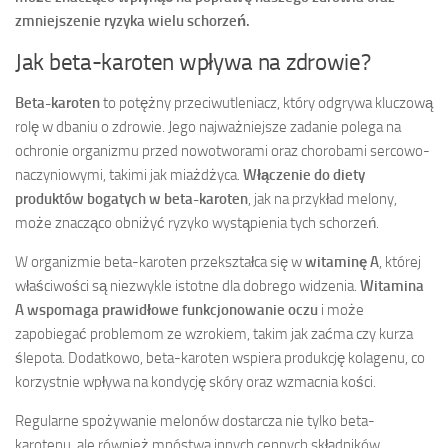
zmniejszenie ryzyka wielu schorzeń.
Jak beta-karoten wpływa na zdrowie?
Beta-karoten
to potężny przeciwutleniacz, który odgrywa kluczową
rolę w dbaniu o zdrowie. Jego najważniejsze zadanie polega na
ochronie organizmu przed nowotworami oraz chorobami sercowo-
naczyniowymi, takimi jak miażdżyca.
Włączenie do diety
produktów bogatych w beta-karoten
, jak na przykład melony,
może znacząco obniżyć ryzyko wystąpienia tych schorzeń.
W organizmie beta-karoten przekształca się w
witaminę A
, której
właściwości są niezwykle istotne dla dobrego widzenia.
Witamina
A wspomaga prawidłowe funkcjonowanie oczu
i może
zapobiegać problemom ze wzrokiem, takim jak zaćma czy kurza
ślepota. Dodatkowo, beta-karoten wspiera produkcję kolagenu, co
korzystnie wpływa na kondycję skóry oraz wzmacnia kości.
Regularne spożywanie melonów dostarcza nie tylko beta-
karotenu, ale również mnóstwa innych cennych składników