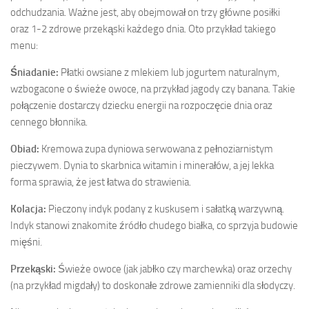
odchudzania. Ważne jest, aby obejmował on trzy główne posiłki
oraz 1-2 zdrowe przekąski każdego dnia. Oto przykład takiego
menu:
Śniadanie:
Płatki owsiane z mlekiem lub jogurtem naturalnym,
wzbogacone o świeże owoce, na przykład jagody czy banana. Takie
połączenie dostarczy dziecku energii na rozpoczęcie dnia oraz
cennego błonnika.
Obiad:
Kremowa zupa dyniowa serwowana z pełnoziarnistym
pieczywem. Dynia to skarbnica witamin i minerałów, a jej lekka
forma sprawia, że jest łatwa do strawienia.
Kolacja:
Pieczony indyk podany z kuskusem i sałatką warzywną.
Indyk stanowi znakomite źródło chudego białka, co sprzyja budowie
mięśni.
Przekąski:
Świeże owoce (jak jabłko czy marchewka) oraz orzechy
(na przykład migdały) to doskonałe zdrowe zamienniki dla słodyczy.