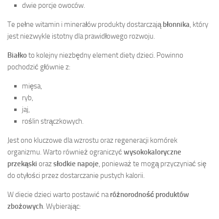
dwie porcje owoców.
Te pełne witamin i minerałów produkty dostarczają
błonnika
, który
jest niezwykle istotny dla prawidłowego rozwoju.
Białko
to kolejny niezbędny element diety dzieci. Powinno
pochodzić głównie z:
mięsa,
ryb,
jaj,
roślin strączkowych.
Jest ono kluczowe dla wzrostu oraz regeneracji komórek
organizmu. Warto również ograniczyć
wysokokaloryczne
przekąski
oraz
słodkie napoje
, ponieważ te mogą przyczyniać się
do otyłości przez dostarczanie pustych kalorii.
W diecie dzieci warto postawić na
różnorodność produktów
zbożowych
. Wybierając: