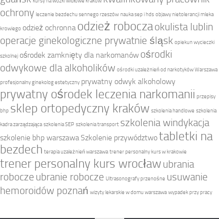
kursy na wózki widłowe kraków
ochrony
leczenie bezdechu sennego rzeszów
nauka sep i hds
objawy nietolerancji mleka
odzież robocza
okulista lublin
odzież ochronna
krowiego
operacje ginekologiczne prywatnie śląsk
opiekun wycieczki
ośrodki
ośrodek zamknięty dla narkomanów
szkolnej
odwykowe dla alkoholików
ośrodki uzależnień od narkotyków Warszawa
prywatny odwyk alkoholowy
profesjonalny ginekolog estetyczny
prywatny ośrodek leczenia narkomanii
przepisy
sklep ortopedyczny kraków
bhp
szkolenia handlowe
szkolenia
szkolenia windykacja
kadra zarządzająca
szkolenia SEP
szkolenia transport
tabletki na
szkolenie bhp warszawa
Szkolenie przywództwo
bezdech
terapia uzależnień warszawa
trener personalny kurs w krakowie
trener personalny kurs wrocław
ubrania
robocze
ubranie robocze
usuwanie
Ultrasonografy przenośne
hemoroidów poznań
wizyty lekarskie w domu warszawa
wypadek przy pracy