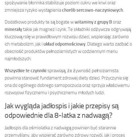
spożywanie błonnika stabilizuje poziom cukru we krwi oraz
zmniejsza ryzyko wystąpienia
chorób sercowo-naczyniowych
.
Dodatkowo produkty te są bogate w
witaminy z grupy B
oraz
minerały
takie jak magnez i cynk. Te składniki odżywcze odgrywają
kluczową rolę w prawidłowym rozwoju dzieci, wspierając zarówno
ich metabolizm, jak i
układ odpornościowy
. Dlatego warto zadbać o
obecność produktów pełnoziarnistych w codziennym menu
najmłodszych.
Wszystkie te czynniki
sprawiają, że żywność pełnoziarnista
powinna stanowić fundament zdrowej diety dzieci. Przyczynia się
ona do ogólnego dobrego samopoczucia oraz sprzyja właściwemu
rozwojowi fizycznemu i psychicznemu młodych ludzi.
Jak wygląda jadłospis i jakie przepisy są
odpowiednie dla 8-latka z nadwagą?
Jadłospis dla ośmiolatka z nadwagą powinien być starannie
przemyślany, aby wspierać zarówno zdrowy rozwój, jak i proces