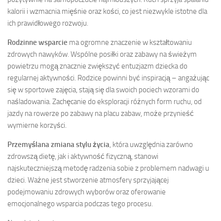
kalorii i wzmacnia mięśnie oraz kości, co jest niezwykle istotne dla
ich prawidłowego rozwoju.
Rodzinne wsparcie
ma ogromne znaczenie w kształtowaniu
zdrowych nawyków. Wspólne posiłki oraz zabawy na świeżym
powietrzu mogą znacznie zwiększyć entuzjazm dziecka do
regularnej aktywności. Rodzice powinni być inspiracją – angażując
się w sportowe zajęcia, stają się dla swoich pociech wzorami do
naśladowania. Zachęcanie do eksploracji różnych form ruchu, od
jazdy na rowerze po zabawy na placu zabaw, może przynieść
wymierne korzyści.
Przemyślana zmiana stylu życia
, która uwzględnia zarówno
zdrowszą dietę, jak i aktywność fizyczną, stanowi
najskuteczniejszą metodę radzenia sobie z problemem nadwagi u
dzieci. Ważne jest stworzenie atmosfery sprzyjającej
podejmowaniu zdrowych wyborów oraz oferowanie
emocjonalnego wsparcia podczas tego procesu.