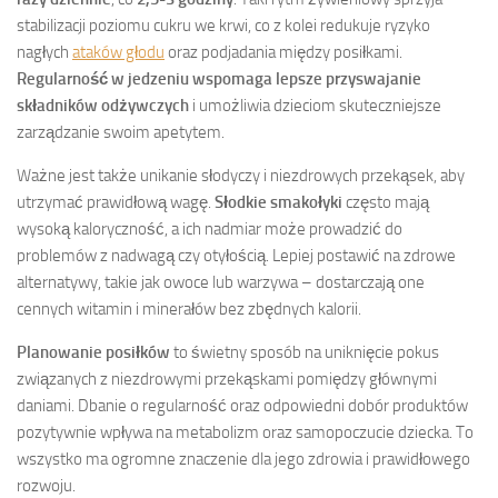
stabilizacji poziomu cukru we krwi, co z kolei redukuje ryzyko
nagłych
ataków głodu
oraz podjadania między posiłkami.
Regularność w jedzeniu wspomaga lepsze przyswajanie
składników odżywczych
i umożliwia dzieciom skuteczniejsze
zarządzanie swoim apetytem.
Ważne jest także unikanie słodyczy i niezdrowych przekąsek, aby
utrzymać prawidłową wagę.
Słodkie smakołyki
często mają
wysoką kaloryczność, a ich nadmiar może prowadzić do
problemów z nadwagą czy otyłością. Lepiej postawić na zdrowe
alternatywy, takie jak owoce lub warzywa – dostarczają one
cennych witamin i minerałów bez zbędnych kalorii.
Planowanie posiłków
to świetny sposób na uniknięcie pokus
związanych z niezdrowymi przekąskami pomiędzy głównymi
daniami. Dbanie o regularność oraz odpowiedni dobór produktów
pozytywnie wpływa na metabolizm oraz samopoczucie dziecka. To
wszystko ma ogromne znaczenie dla jego zdrowia i prawidłowego
rozwoju.