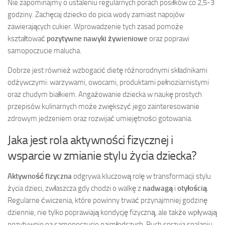
Nie zapominajmy o ustaleniu regularnych porach posiłków co 2,5-3
godziny. Zachęcaj dziecko do picia wody zamiast napojów
zawierających cukier. Wprowadzenie tych zasad pomoże
kształtować
pozytywne nawyki żywieniowe
oraz poprawi
samopoczucie malucha.
Dobrze jest również wzbogacić dietę różnorodnymi składnikami
odżywczymi: warzywami, owocami, produktami pełnoziarnistymi
oraz chudym białkiem. Angażowanie dziecka w naukę prostych
przepisów kulinarnych może zwiększyć jego zainteresowanie
zdrowym jedzeniem oraz rozwijać umiejętności gotowania.
Jaka jest rola aktywności fizycznej i
wsparcie w zmianie stylu życia dziecka?
Aktywność fizyczna
odgrywa kluczową rolę w transformacji stylu
życia dzieci, zwłaszcza gdy chodzi o walkę z
nadwagą
i
otyłością
.
Regularne ćwiczenia, które powinny trwać przynajmniej godzinę
dziennie, nie tylko poprawiają kondycję fizyczną, ale także wpływają
pozytywnie na samopoczucie najmłodszych. Ruch sprzyja spalaniu