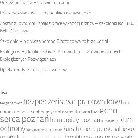
Odzież ochronna – obuwie ochronne
Prace na wysokości – mycie okien na wysokości
Zostań audytorem i znajdź pracę w każdej branży – szkolenia iso 18001,
BHP Warszawa.
Szkolenie – pierwsza pomoc. Dlaczego warto brać udział.
Ekologia w Hydraulice Siłowej: Przewodnik po Zrównoważonych i
Ekologicznych Rozwiązaniach
Opieka medyczna dla pracowników
TAGI
bezpieczeństwo pracowników
bhp
alergia na mleko
echo
ubrania robocze
dobry psychoterapeuta wrocław
serca poznań
kurs
hemoroidy poznań
kurs na HDS
ochrony
kurs trenera personalnego
kurs pracownika ochrony
gdańsk
kwalifikowany pracownik