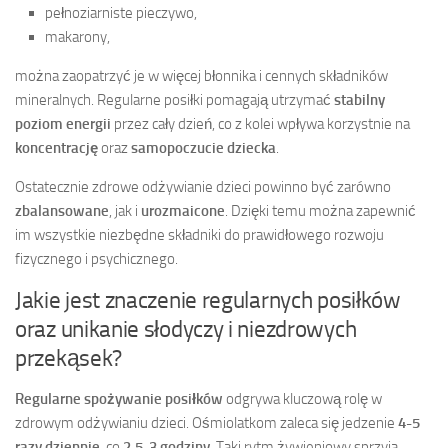
pełnoziarniste pieczywo,
makarony,
można zaopatrzyć je w więcej błonnika i cennych składników
mineralnych. Regularne posiłki pomagają utrzymać
stabilny
poziom energii
przez cały dzień, co z kolei wpływa korzystnie na
koncentrację
oraz
samopoczucie dziecka
.
Ostatecznie zdrowe odżywianie dzieci powinno być zarówno
zbalansowane
, jak i
urozmaicone
. Dzięki temu można zapewnić
im wszystkie niezbędne składniki do prawidłowego rozwoju
fizycznego i psychicznego.
Jakie jest znaczenie regularnych posiłków
oraz unikanie słodyczy i niezdrowych
przekąsek?
Regularne spożywanie posiłków
odgrywa kluczową rolę w
zdrowym odżywianiu dzieci. Ośmiolatkom zaleca się jedzenie
4-5
razy dziennie
, co
2,5-3 godziny
. Taki rytm żywieniowy sprzyja