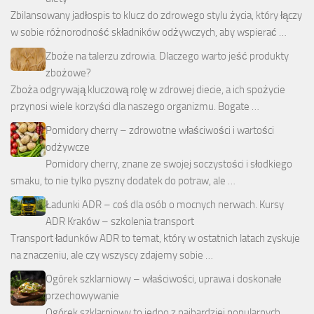
Zbilansowany jadłospis to klucz do zdrowego stylu życia, który łączy
w sobie różnorodność składników odżywczych, aby wspierać …
Zboże na talerzu zdrowia. Dlaczego warto jeść produkty
zbożowe?
Zboża odgrywają kluczową rolę w zdrowej diecie, a ich spożycie
przynosi wiele korzyści dla naszego organizmu. Bogate …
Pomidory cherry – zdrowotne właściwości i wartości
odżywcze
Pomidory cherry, znane ze swojej soczystości i słodkiego
smaku, to nie tylko pyszny dodatek do potraw, ale …
Ładunki ADR – coś dla osób o mocnych nerwach. Kursy
ADR Kraków – szkolenia transport
Transport ładunków ADR to temat, który w ostatnich latach zyskuje
na znaczeniu, ale czy wszyscy zdajemy sobie …
Ogórek szklarniowy – właściwości, uprawa i doskonałe
przechowywanie
Ogórek szklarniowy to jedno z najbardziej popularnych