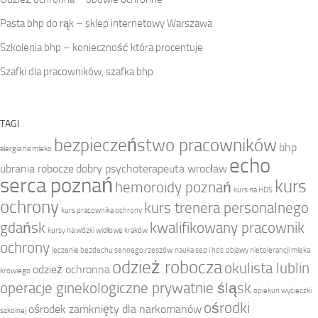
Pasta bhp do rąk – sklep internetowy Warszawa
Szkolenia bhp – konieczność która procentuje
Szafki dla pracowników, szafka bhp
TAGI
bezpieczeństwo pracowników
bhp
alergia na mleko
echo
ubrania robocze
dobry psychoterapeuta wrocław
serca poznań
kurs
hemoroidy poznań
kurs na HDS
ochrony
kurs trenera personalnego
kurs pracownika ochrony
gdańsk
kwalifikowany pracownik
kursy na wózki widłowe kraków
ochrony
leczenie bezdechu sennego rzeszów
nauka sep i hds
objawy nietolerancji mleka
odzież robocza
okulista lublin
odzież ochronna
krowiego
operacje ginekologiczne prywatnie śląsk
opiekun wycieczki
ośrodki
ośrodek zamknięty dla narkomanów
szkolnej