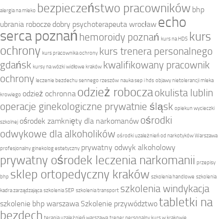
bezpieczeństwo pracowników
bhp
alergia na mleko
echo
ubrania robocze
dobry psychoterapeuta wrocław
serca poznań
kurs
hemoroidy poznań
kurs na HDS
ochrony
kurs trenera personalnego
kurs pracownika ochrony
gdańsk
kwalifikowany pracownik
kursy na wózki widłowe kraków
ochrony
leczenie bezdechu sennego rzeszów
nauka sep i hds
objawy nietolerancji mleka
odzież robocza
okulista lublin
odzież ochronna
krowiego
operacje ginekologiczne prywatnie śląsk
opiekun wycieczki
ośrodki
ośrodek zamknięty dla narkomanów
szkolnej
odwykowe dla alkoholików
ośrodki uzależnień od narkotyków Warszawa
prywatny odwyk alkoholowy
profesjonalny ginekolog estetyczny
prywatny ośrodek leczenia narkomanii
przepisy
sklep ortopedyczny kraków
bhp
szkolenia handlowe
szkolenia
szkolenia windykacja
kadra zarządzająca
szkolenia SEP
szkolenia transport
tabletki na
szkolenie bhp warszawa
Szkolenie przywództwo
bezdech
terapia uzależnień warszawa
trener personalny kurs w krakowie