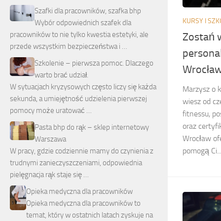
Szafki dla pracowników, szafka bhp
KURSY I SZK
Wybór odpowiednich szafek dla
pracowników to nie tylko kwestia estetyki, ale
Zostań w
przede wszystkim bezpieczeństwa i …
personal
Szkolenie – pierwsza pomoc. Dlaczego
Wrocław
warto brać udział.
W sytuacjach kryzysowych często liczy się każda
Marzysz o k
sekunda, a umiejętność udzielenia pierwszej
wiesz od cz
pomocy może uratować …
fitnessu, p
oraz certyf
Pasta bhp do rąk – sklep internetowy
Wrocław ofe
Warszawa
pomogą Ci..
W pracy, gdzie codziennie mamy do czynienia z
trudnymi zanieczyszczeniami, odpowiednia
pielęgnacja rąk staje się …
Opieka medyczna dla pracowników
Opieka medyczna dla pracowników to
temat, który w ostatnich latach zyskuje na