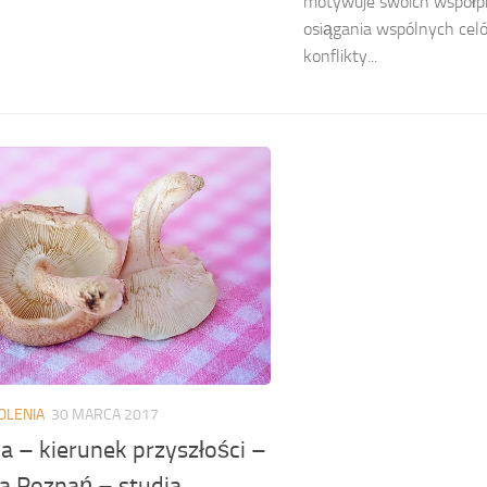
motywuje swoich współp
osiągania wspólnych celó
konflikty...
OLENIA
30 MARCA 2017
a – kierunek przyszłości –
ka Poznań – studia