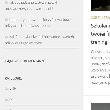
Jak odchudzanie wpływa na cykl
miesiączkowy i zdrowie kobiet?
KURSY I SZK
Pomidory: zdrowotne korzyści, wartości
Szkolen
odżywcze i przeciwwskazania
twojej 
Kalafior – właściwości zdrowotne i wartości
trening
odżywcze tego warzywa
W dynamicz
biznesu, su
NAJNOWSZE KOMENTARZE
umiejętnośc
Szkolenia, 
asertywnoś
KATEGORIE
rozwijaniu 
BHP
Dieta