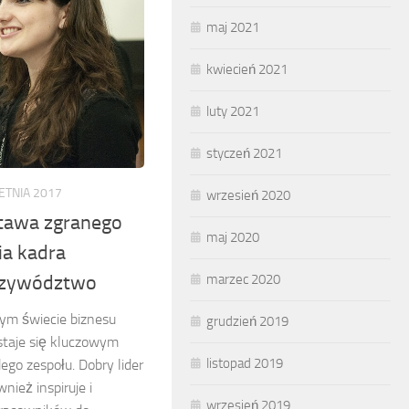
maj 2021
kwiecień 2021
luty 2021
styczeń 2021
ETNIA 2017
wrzesień 2020
tawa zgranego
maj 2020
ia kadra
marzec 2020
przywództwo
ym świecie biznesu
grudzień 2019
taje się kluczowym
listopad 2019
go zespołu. Dobry lider
wnież inspiruje i
wrzesień 2019