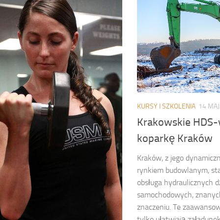
KURSY I SZKOLENIA
14 MAJ
Krakowskie HDS-y
koparkę Kraków
Kraków, z jego dynamiczn
rynkiem budowlanym, staj
obsługa hydraulicznych 
samochodowych, znanych
znaczeniu. Te zaawansow
tylko ułatwiają załadunek