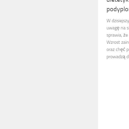
podyplo
W dzisiejsz
uwagę na sw
sprawia, że
Wzrost zai
oraz chęć p
prowadzą do