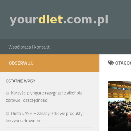
Skip to content
Współpraca i kontakt
OBSERWUJ:
OTAGO
OSTATNIE WPISY
Korzyści płynące z rezygnacji z alkoholu –
zdrowie i oszczędności
Dieta DASH – zasady, zdrowe produkty i
korzyści zdrowotne