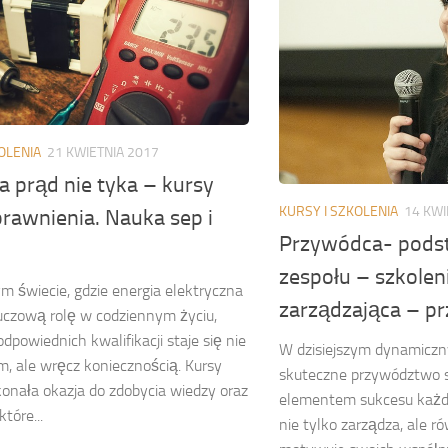
OLENIA
21 KWIETNIA 2017
a prąd nie tyka – kursy
KURSY I SZKOLENIA
14 KWI
rawnienia. Nauka sep i
Przywódca- pods
zespołu – szkolen
ym świecie, gdzie energia elektryczna
zarządzająca – 
uczową rolę w codziennym życiu,
dpowiednich kwalifikacji staje się nie
W dzisiejszym dynamiczn
m, ale wręcz koniecznością. Kursy
skuteczne przywództwo s
onała okazja do zdobycia wiedzy oraz
elementem sukcesu każde
tóre...
nie tylko zarządza, ale ró