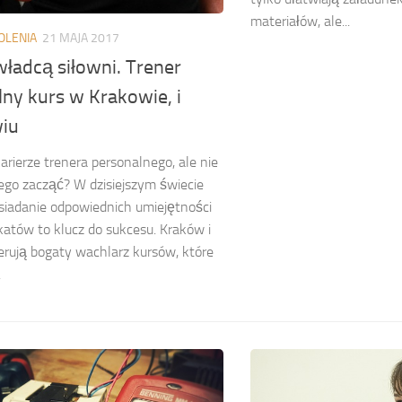
materiałów, ale...
OLENIA
21 MAJA 2017
ładcą siłowni. Trener
ny kurs w Krakowie, i
iu
arierze trenera personalnego, ale nie
ego zacząć? W dzisiejszym świecie
osiadanie odpowiednich umiejętności
ikatów to klucz do sukcesu. Kraków i
rują bogaty wachlarz kursów, które
.