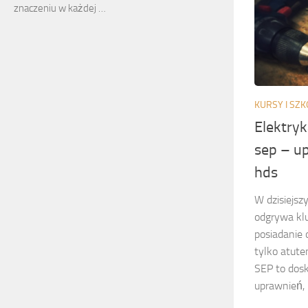
znaczeniu w każdej …
KURSY I SZK
Elektryk
sep – up
hds
W dzisiejsz
odgrywa kl
posiadanie o
tylko atute
SEP to dosk
uprawnień, k