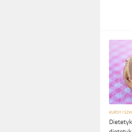
KURSY I SZK
Dietetyk
dietety