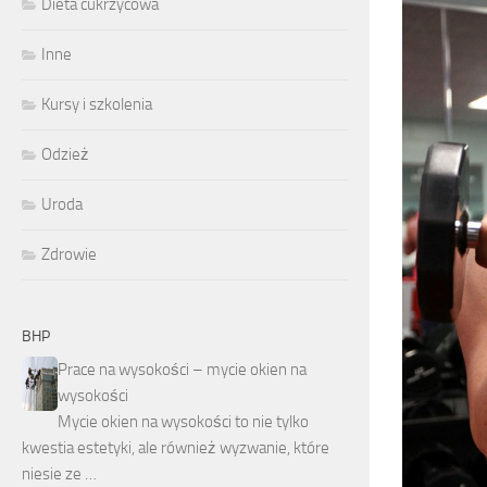
Dieta cukrzycowa
Inne
Kursy i szkolenia
Odzież
Uroda
Zdrowie
BHP
Prace na wysokości – mycie okien na
wysokości
Mycie okien na wysokości to nie tylko
kwestia estetyki, ale również wyzwanie, które
niesie ze …